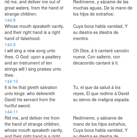
rid me, and deliver me out of
Redímeme, y sácame de las
great waters, from the hand of
muchas aguas, De la mano de
strange children;
los hijos de extraños;
144:8
Whose mouth speaketh vanity,
Cuya boca habla vanidad, Y
and their right hand is a right
su diestra es diestra de
hand of falsehood.
mentira.
144:9
I will sing a new song unto
Oh Dios, á ti cantaré canción
thee, O God: upon a psaltery
nueva: Con salterio, con
and an instrument of ten
decacordio cantaré á ti.
strings will I sing praises unto
thee.
144:10
It is he that giveth salvation
Tú, el que da salud á los
unto kings: who delivereth
reyes, El que redime á David
David his servant from the
su siervo de maligna espada.
hurtful sword.
144:11
Rid me, and deliver me from
Redímeme, y sálvame de
the hand of strange children,
mano de los hijos extraños,
whose mouth speaketh vanity,
Cuya boca habla vanidad, Y
and their right hand is a right
su diestra es diestra de