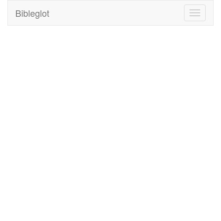
Bibleglot
Toggle
navigati