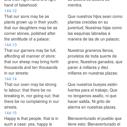
hand of falsehood:
mentira.
144:12
That our sons may be as
Que nuestros hijos sean como
plants grown up in their youth;
plantas crecidas en su
that our daughters may be as
juventud; Nuestras hijas como
corner stones, polished after
las esquinas labradas á
the similitude of a palace:
manera de las de un palacio;
144:13
That our garners may be full,
Nuestros graneros llenos,
affording all manner of store:
provistos de toda suerte de
that our sheep may bring forth
grano; Nuestros ganados, que
thousands and ten thousands
paran á millares y diez
in our streets:
millares en nuestras plazas:
144:14
That our oxen may be strong
Que nuestros bueyes estén
to labour; that there be no
fuertes para el trabajo; Que
breaking in, nor going out; that
no tengamos asalto, ni que
there be no complaining in our
hacer salida, Ni grito de
streets.
alarma en nuestras plazas.
144:15
Happy is that people, that is in
Bienaventurado el pueblo que
such a case: yea, happy is
tiene esto: Bienaventurado el