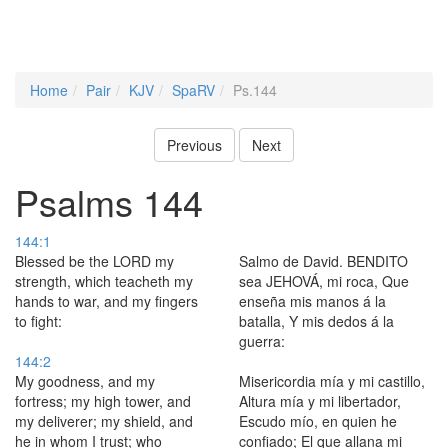
Home
Pair
KJV
SpaRV
Ps.144
Previous
Next
Psalms 144
144:1
Blessed be the LORD my
Salmo de David. BENDITO
strength, which teacheth my
sea JEHOVÁ, mi roca, Que
hands to war, and my fingers
enseña mis manos á la
to fight:
batalla, Y mis dedos á la
guerra:
144:2
My goodness, and my
Misericordia mía y mi castillo,
fortress; my high tower, and
Altura mía y mi libertador,
my deliverer; my shield, and
Escudo mío, en quien he
he in whom I trust; who
confiado; El que allana mi