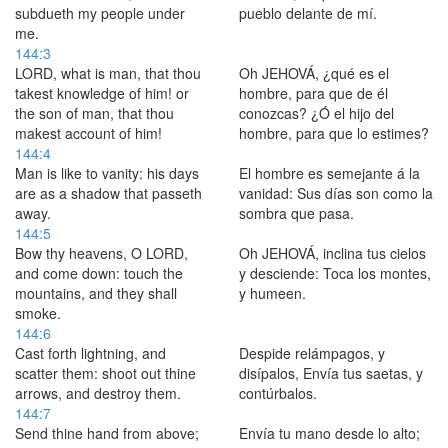
subdueth my people under
pueblo delante de mí.
me.
144:3
LORD, what is man, that thou
Oh JEHOVÁ, ¿qué es el
takest knowledge of him! or
hombre, para que de él
the son of man, that thou
conozcas? ¿Ó el hijo del
makest account of him!
hombre, para que lo estimes?
144:4
Man is like to vanity: his days
El hombre es semejante á la
are as a shadow that passeth
vanidad: Sus días son como la
away.
sombra que pasa.
144:5
Bow thy heavens, O LORD,
Oh JEHOVÁ, inclina tus cielos
and come down: touch the
y desciende: Toca los montes,
mountains, and they shall
y humeen.
smoke.
144:6
Cast forth lightning, and
Despide relámpagos, y
scatter them: shoot out thine
disípalos, Envía tus saetas, y
arrows, and destroy them.
contúrbalos.
144:7
Send thine hand from above;
Envía tu mano desde lo alto;