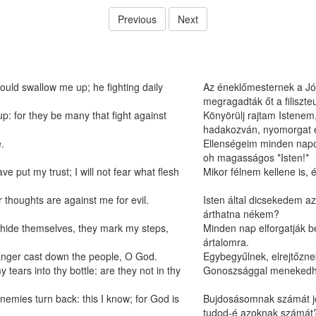
Previous
Next
uld swallow me up; he fighting daily
Az éneklőmesternek a Jó
megragadták őt a filiszt
: for they be many that fight against
Könyörülj rajtam Istenem
hadakozván, nyomorgat
.
Ellenségeim minden napo
oh magasságos *Isten!*
ve put my trust; I will not fear what flesh
Mikor félnem kellene is,
 thoughts are against me for evil.
Isten által dicsekedem az
árthatna nékem?
 hide themselves, they mark my steps,
Minden nap elforgatják b
ártalomra.
 anger cast down the people, O God.
Egybegyűlnek, elrejtőznek
tears into thy bottle: are they not in thy
Gonoszsággal menekedhet
nemies turn back: this I know; for God is
Bujdosásomnak számát j
tudod-é azoknak számát