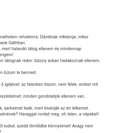
nathelem rehokimra; Dávidnak miktámja; mikor
eusok Gáthban.
, mert halandó tátog ellenem és mindennap
 engem!
n tátognak reám: bizony sokan hadakoznak ellenem,
 én bízom te benned.
 ő igéjével; az Istenben bizom, nem félek; ember mit
eszédeimet; minden gondolatjok ellenem van,
, sarkaimat lesik, mert kivánják az én lelkemet.
nének? Haraggal rontsd meg, oh Isten, a népeket!
ól tudod: szedd tömlődbe könnyeimet! Avagy nem
?