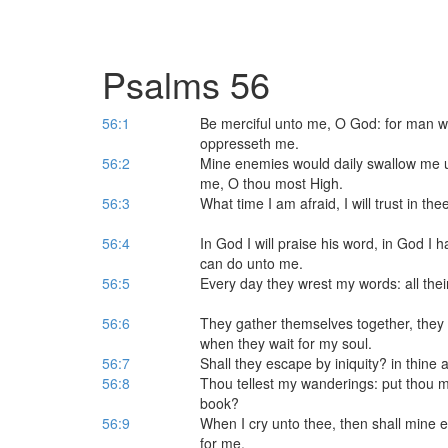
Psalms 56
56:1
Be merciful unto me, O God: for man wo
oppresseth me.
56:2
Mine enemies would daily swallow me up
me, O thou most High.
56:3
What time I am afraid, I will trust in thee
56:4
In God I will praise his word, in God I ha
can do unto me.
56:5
Every day they wrest my words: all their
56:6
They gather themselves together, they
when they wait for my soul.
56:7
Shall they escape by iniquity? in thine
56:8
Thou tellest my wanderings: put thou my 
book?
56:9
When I cry unto thee, then shall mine e
for me.