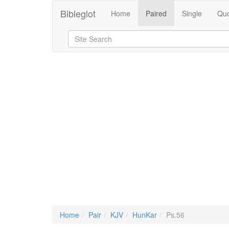
Bibleglot
Home
Paired
Single
Quo
Home
Pair
KJV
HunKar
Ps.56