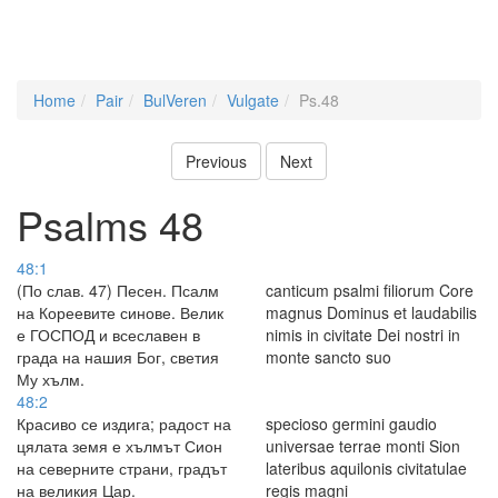
Home
Pair
BulVeren
Vulgate
Ps.48
Previous
Next
Psalms 48
48:1
(По слав. 47) Песен. Псалм
canticum psalmi filiorum Core
на Кореевите синове. Велик
magnus Dominus et laudabilis
е ГОСПОД и всеславен в
nimis in civitate Dei nostri in
града на нашия Бог, светия
monte sancto suo
Му хълм.
48:2
Красиво се издига; радост на
specioso germini gaudio
цялата земя е хълмът Сион
universae terrae monti Sion
на северните страни, градът
lateribus aquilonis civitatulae
на великия Цар.
regis magni