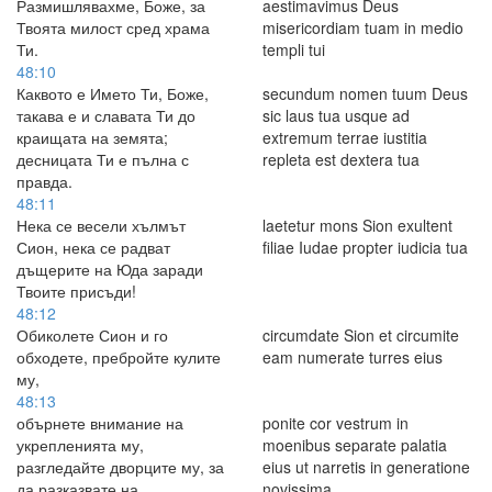
Размишлявахме, Боже, за
aestimavimus Deus
Твоята милост сред храма
misericordiam tuam in medio
Ти.
templi tui
48:10
Каквото е Името Ти, Боже,
secundum nomen tuum Deus
такава е и славата Ти до
sic laus tua usque ad
краищата на земята;
extremum terrae iustitia
десницата Ти е пълна с
repleta est dextera tua
правда.
48:11
Нека се весели хълмът
laetetur mons Sion exultent
Сион, нека се радват
filiae Iudae propter iudicia tua
дъщерите на Юда заради
Твоите присъди!
48:12
Обиколете Сион и го
circumdate Sion et circumite
обходете, пребройте кулите
eam numerate turres eius
му,
48:13
обърнете внимание на
ponite cor vestrum in
укрепленията му,
moenibus separate palatia
разгледайте дворците му, за
eius ut narretis in generatione
да разказвате на
novissima