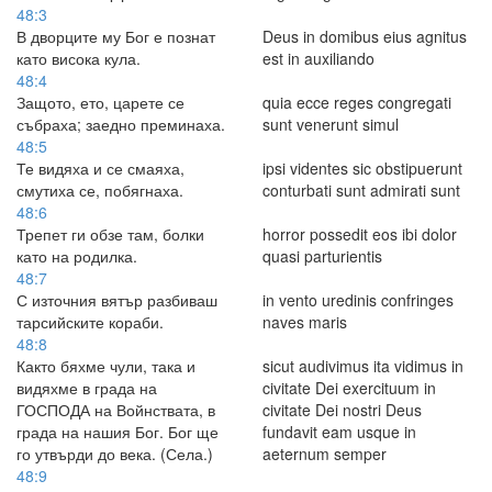
48:3
В дворците му Бог е познат
Deus in domibus eius agnitus
като висока кула.
est in auxiliando
48:4
Защото, ето, царете се
quia ecce reges congregati
събраха; заедно преминаха.
sunt venerunt simul
48:5
Те видяха и се смаяха,
ipsi videntes sic obstipuerunt
смутиха се, побягнаха.
conturbati sunt admirati sunt
48:6
Трепет ги обзе там, болки
horror possedit eos ibi dolor
като на родилка.
quasi parturientis
48:7
С източния вятър разбиваш
in vento uredinis confringes
тарсийските кораби.
naves maris
48:8
Както бяхме чули, така и
sicut audivimus ita vidimus in
видяхме в града на
civitate Dei exercituum in
ГОСПОДА на Войнствата, в
civitate Dei nostri Deus
града на нашия Бог. Бог ще
fundavit eam usque in
го утвърди до века. (Села.)
aeternum semper
48:9