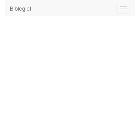
Bibleglot
Toggle
navigati