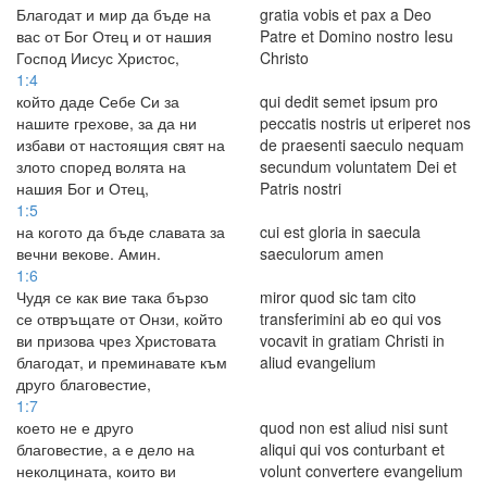
Благодат и мир да бъде на
gratia vobis et pax a Deo
вас от Бог Отец и от нашия
Patre et Domino nostro Iesu
Господ Иисус Христос,
Christo
1:4
който даде Себе Си за
qui dedit semet ipsum pro
нашите грехове, за да ни
peccatis nostris ut eriperet nos
избави от настоящия свят на
de praesenti saeculo nequam
злото според волята на
secundum voluntatem Dei et
нашия Бог и Отец,
Patris nostri
1:5
на когото да бъде славата за
cui est gloria in saecula
вечни векове. Амин.
saeculorum amen
1:6
Чудя се как вие така бързо
miror quod sic tam cito
се отвръщате от Онзи, който
transferimini ab eo qui vos
ви призова чрез Христовата
vocavit in gratiam Christi in
благодат, и преминавате към
aliud evangelium
друго благовестие,
1:7
което не е друго
quod non est aliud nisi sunt
благовестие, а е дело на
aliqui qui vos conturbant et
неколцината, които ви
volunt convertere evangelium