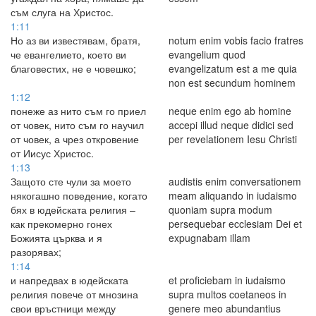
съм слуга на Христос.
1:11
Но аз ви известявам, братя,
notum enim vobis facio fratres
че евангелието, което ви
evangelium quod
благовестих, не е човешко;
evangelizatum est a me quia
non est secundum hominem
1:12
понеже аз нито съм го приел
neque enim ego ab homine
от човек, нито съм го научил
accepi illud neque didici sed
от човек, а чрез откровение
per revelationem Iesu Christi
от Иисус Христос.
1:13
Защото сте чули за моето
audistis enim conversationem
някогашно поведение, когато
meam aliquando in iudaismo
бях в юдейската религия –
quoniam supra modum
как прекомерно гонех
persequebar ecclesiam Dei et
Божията църква и я
expugnabam illam
разорявах;
1:14
и напредвах в юдейската
et proficiebam in iudaismo
религия повече от мнозина
supra multos coetaneos in
свои връстници между
genere meo abundantius