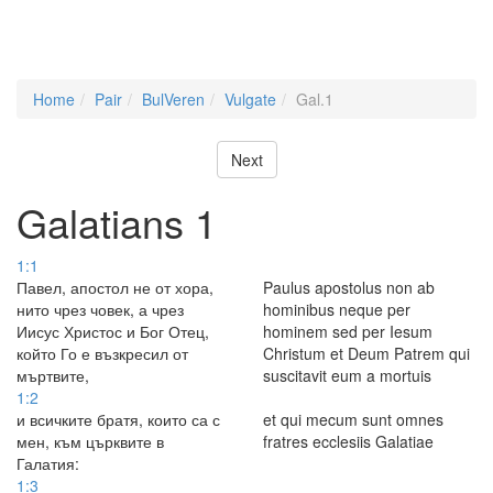
Home
Pair
BulVeren
Vulgate
Gal.1
Next
Galatians 1
1:1
Павел, апостол не от хора,
Paulus apostolus non ab
нито чрез човек, а чрез
hominibus neque per
Иисус Христос и Бог Отец,
hominem sed per Iesum
който Го е възкресил от
Christum et Deum Patrem qui
мъртвите,
suscitavit eum a mortuis
1:2
и всичките братя, които са с
et qui mecum sunt omnes
мен, към църквите в
fratres ecclesiis Galatiae
Галатия:
1:3