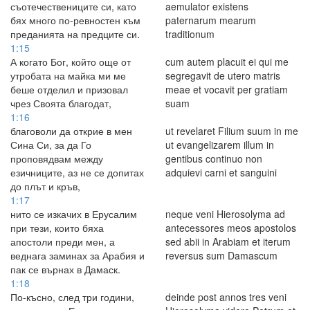
съотечествениците си, като
aemulator existens
бях много по-ревностен към
paternarum mearum
преданията на предците си.
traditionum
1:15
А когато Бог, който още от
cum autem placuit ei qui me
утробата на майка ми ме
segregavit de utero matris
беше отделил и призовал
meae et vocavit per gratiam
чрез Своята благодат,
suam
1:16
благоволи да открие в мен
ut revelaret Filium suum in me
Сина Си, за да Го
ut evangelizarem illum in
проповядвам между
gentibus continuo non
езичниците, аз не се допитах
adquievi carni et sanguini
до плът и кръв,
1:17
нито се изкачих в Ерусалим
neque veni Hierosolyma ad
при тези, които бяха
antecessores meos apostolos
апостоли преди мен, а
sed abii in Arabiam et iterum
веднага заминах за Арабия и
reversus sum Damascum
пак се върнах в Дамаск.
1:18
По-късно, след три години,
deinde post annos tres veni