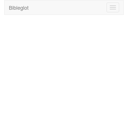
Bibleglot
Toggle
navigati