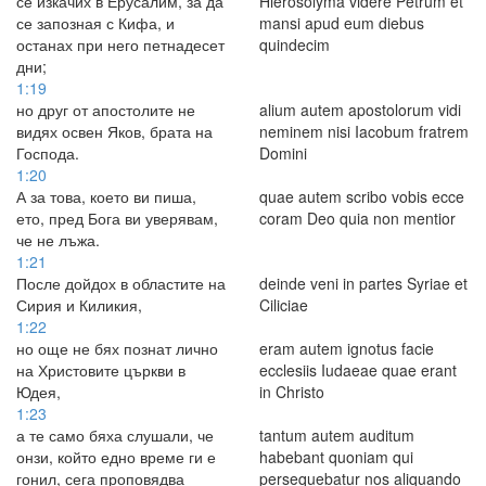
се изкачих в Ерусалим, за да
Hierosolyma videre Petrum et
се запозная с Кифа, и
mansi apud eum diebus
останах при него петнадесет
quindecim
дни;
1:19
но друг от апостолите не
alium autem apostolorum vidi
видях освен Яков, брата на
neminem nisi Iacobum fratrem
Господа.
Domini
1:20
А за това, което ви пиша,
quae autem scribo vobis ecce
ето, пред Бога ви уверявам,
coram Deo quia non mentior
че не лъжа.
1:21
После дойдох в областите на
deinde veni in partes Syriae et
Сирия и Киликия,
Ciliciae
1:22
но още не бях познат лично
eram autem ignotus facie
на Христовите църкви в
ecclesiis Iudaeae quae erant
Юдея,
in Christo
1:23
а те само бяха слушали, че
tantum autem auditum
онзи, който едно време ги е
habebant quoniam qui
гонил, сега проповядва
persequebatur nos aliquando