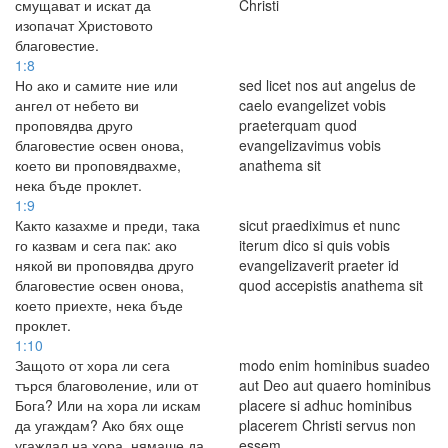
смущават и искат да
Christi
изопачат Христовото
благовестие.
1:8
Но ако и самите ние или
sed licet nos aut angelus de
ангел от небето ви
caelo evangelizet vobis
проповядва друго
praeterquam quod
благовестие освен онова,
evangelizavimus vobis
което ви проповядвахме,
anathema sit
нека бъде проклет.
1:9
Както казахме и преди, така
sicut praediximus et nunc
го казвам и сега пак: ако
iterum dico si quis vobis
някой ви проповядва друго
evangelizaverit praeter id
благовестие освен онова,
quod accepistis anathema sit
което приехте, нека бъде
проклет.
1:10
Защото от хора ли сега
modo enim hominibus suadeo
търся благоволение, или от
aut Deo aut quaero hominibus
Бога? Или на хора ли искам
placere si adhuc hominibus
да угаждам? Ако бях още
placerem Christi servus non
угаждал на хора, нямаше да
essem