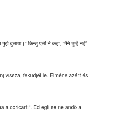
ुलाया।” किन्तु एली ने कहा, “मैंने तुम्हें नहीं
j vissza, feküdjél le. Elméne azért és
na a coricarti". Ed egli se ne andò a