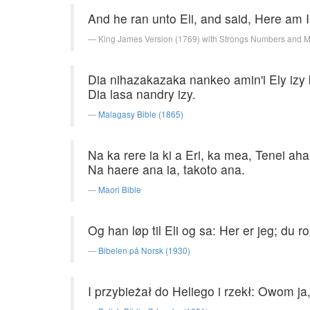
And he ran unto Eli, and said, Here am I
King James Version (1769) with Strongs Numbers and 
Dia nihazakazaka nankeo amin'i Ely izy 
Dia lasa nandry izy.
Malagasy Bible (1865)
Na ka rere ia ki a Eri, ka mea, Tenei aha
Na haere ana ia, takoto ana.
Maori Bible
Og han løp til Eli og sa: Her er jeg; du 
Bibelen på Norsk (1930)
I przybieżał do Heliego i rzekł: Owom ja,