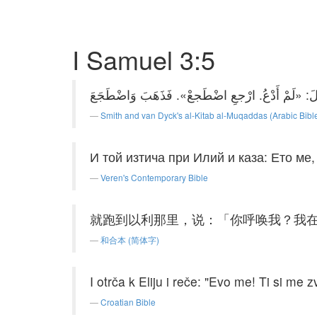
I Samuel 3:5
Smith and van Dyck's al-Kitab al-Muqaddas (Arabic Bibl
И той изтича при Илий и каза: Ето ме,
Veren's Contemporary Bible
就跑到以利那里，说：「你呼唤我？我
和合本 (简体字)
I otrča k Eliju i reče: "Evo me! Ti si me z
Croatian Bible