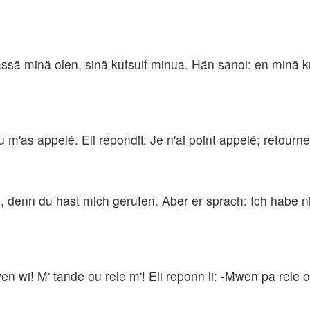
 tässä minä olen, sinä kutsuit minua. Hän sanoi: en minä 
r tu m'as appelé. Eli répondit: Je n'ai point appelé; retourn
ch, denn du hast mich gerufen. Aber er sprach: Ich habe n
Men mwen wi! M' tande ou rele m'! Eli reponn li: -Mwen pa 