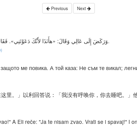
Previous
Next
وَرَكَضَ إِلَى عَالِي وَقَالَ: «هأَنَذَا لأَنَّكَ دَعَوْتَنِي». فَقَالَ: «لَمْ أَدْعُ. ارْجعِ اضْطَجعْ». فَذَهَبَ وَاضْطَجَعَ.
e)
 защото ме повика. А той каза: Не съм те викал; легни
在这里。」以利回答说：「我没有呼唤你，你去睡吧。」
vao!" A Eli reče: "Ja te nisam zvao. Vrati se i spavaj!" I o