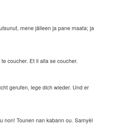
kutsunut, mene jälleen ja pane maata; ja
e te coucher. Et il alla se coucher.
icht gerufen, lege dich wieder. Und er
rele ou non! Tounen nan kabann ou. Samyèl