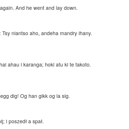
wn again. And he went and lay down.
y: Tsy niantso aho, andeha mandry ihany.
ai ahau i karanga; hoki atu ki te takoto.
legg dig! Og han gikk og la sig.
j; i poszedł a spał.