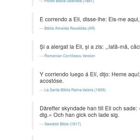
Polish Biblia Gdanska (1881)
E correndo a Eli, disse-lhe: Eis-me aqui
Bíblia Almeida Recebida (AR)
Şi a alergat la Eli, şi a zis: ,,Iată-mă, c
Romanian Cornilescu Version
Y corriendo luego á Elí, dijo: Heme aquí;
acostóse.
La Santa Biblia Reina-Valera (1909)
Därefter skyndade han till Eli och sade:
dig.» Och han gick och lade sig.
Swedish Bible (1917)