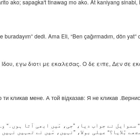
arito ako; sapagka't tinawag mo ako. At kaniyang sinabi,
şte buradayım” dedi. Ama Eli, “Ben çağırmadım, dön yat” d
, Ιδου, εγω διοτι με εκαλεσας. Ο δε ειπε, Δεν σε 
бо ти кликав мене. А той відказав: Я не кликав .Вернися,
“ سموایل نے جواب دیا، ”جی، مَیں ابھی آتا ہوں۔“ 
جھے بُلایا؟“ عیلی بولا، ”نہیں، مَیں نے تمہیں نہیں 