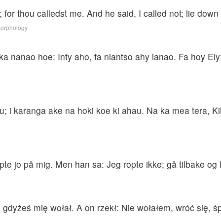
; for thou calledst me. And he said, I called not; lie do
Morphology
ka nanao hoe: Inty aho, fa niantso ahy ianao. Fa hoy El
u; i karanga ake na hoki koe ki ahau. Na ka mea tera, Kih
ropte jo på mig. Men han sa: Jeg ropte ikke; gå tilbake og 
 gdyżeś mię wołał. A on rzekł: Nie wołałem, wróć się, śpi