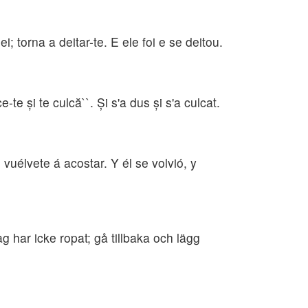
 torna a deitar-te. E ele foi e se deitou.
-te şi te culcă``. Şi s'a dus şi s'a culcat.
vuélvete á acostar. Y él se volvió, y
 har icke ropat; gå tillbaka och lägg