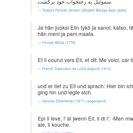
سموئیل به رختخواب خود برگشت.
Today's Persian Version (Mojdeh Baraye Asre Jadid)
Ja hän juoksi Elin tykö ja sanoi: katso,
hän meni ja pani maata.
Finnish Biblia (1776)
Et il courut vers Eli, et dit: Me voici, ca
French Traduction de Louis Segond (1910)
und er lief zu Eli und sprach: Hier bin i
ging hin und legte sich.
German Elberfelder (1871) (sogenannt)
Epi li leve, l' al jwenn Eli, li di l': -
ale, li kouche.