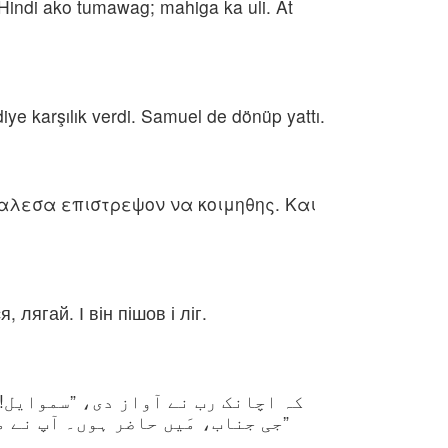
 Hindi ako tumawag; mahiga ka uli. At
iye karşılık verdi. Samuel de dönüp yattı.
εκαλεσα επιστρεψον να κοιμηθης. Και
 лягай. І він пішов і ліг.
کہ اچانک رب نے آواز دی، ”سموایل!،
جی جناب، مَیں حاضر ہوں۔ آپ نے م“