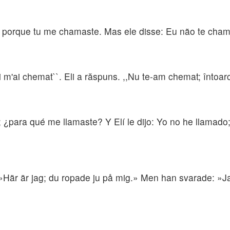
, porque tu me chamaste. Mas ele disse: Eu não te chamei;
ăci m'ai chemat``. Eli a răspuns. ,,Nu te-am chemat; întoarce
 ¿para qué me llamaste? Y Elí le dijo: Yo no he llamado; 
 »Här är jag; du ropade ju på mig.» Men han svarade: »Jag