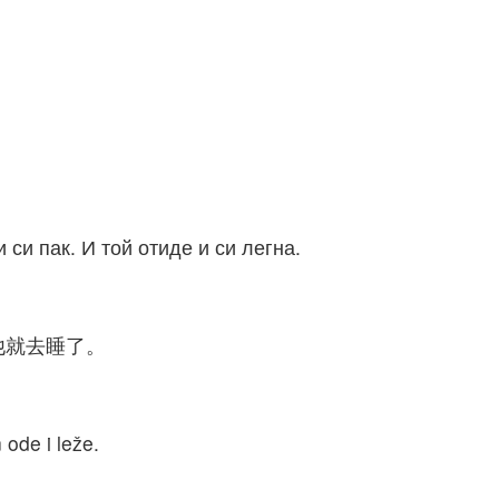
 си пак. И той отиде и си легна.
他就去睡了。
n ode i leže.