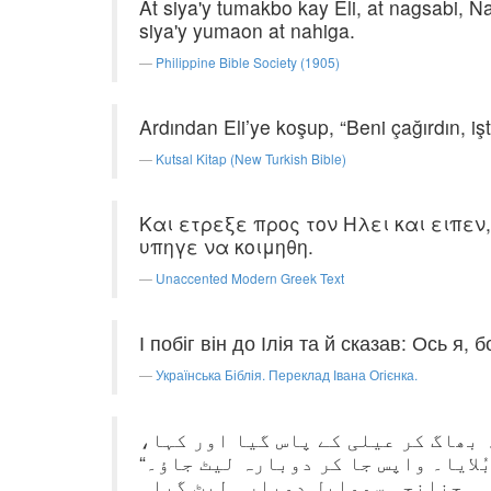
At siya'y tumakbo kay Eli, at nagsabi, N
siya'y yumaon at nahiga.
Philippine Bible Society (1905)
Ardından Eli’ye koşup, “Beni çağırdın, i
Kutsal Kitap (New Turkish Bible)
Και ετρεξε προς τον Ηλει και ειπεν
υπηγε να κοιμηθη.
Unaccented Modern Greek Text
І побіг він до Ілія та й сказав: Ось я, 
Українська Біблія. Переклад Івана Огієнка.
وہ بھاگ کر عیلی کے پاس گیا اور کہا
”بُلایا۔ واپس جا کر دوبارہ لیٹ جاؤ۔
چنانچہ سموایل دوبارہ لیٹ گیا۔