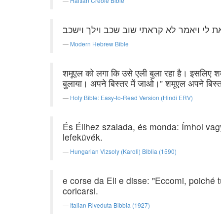
Haitian Creole Bible
את לי ויאמר לא קראתי שוב שכב וילך וישכב׃
Modern Hebrew Bible
शमूएल को लगा कि उसे एली बुला रहा है। इसलिए शमूएल 
बुलाया। अपने बिस्तर में जाओ।” शमूएल अपने बिस
Holy Bible: Easy-to-Read Version (Hindi ERV)
És Élihez szalada, és monda: Ímhol vagy
lefeküvék.
Hungarian Vizsoly (Karoli) Biblia (1590)
e corse da Eli e disse: "Eccomi, poiché t
coricarsi.
Italian Riveduta Bibbia (1927)