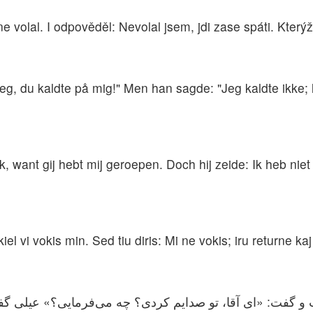
ne volal. I odpověděl: Nevolal jsem, jdi zase spáti. Který
 jeg, du kaldte på mig!" Men han sagde: "Jeg kaldte ikke
n ik, want gij hebt mij geroepen. Doch hij zeide: Ik heb n
 kiel vi vokis min. Sed tiu diris: Mi ne vokis; iru returne kaj 
و گفت: «ای آقا، تو صدایم کردی؟ چه می‌فرمایی؟» عیلی گف