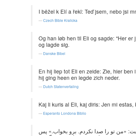
I běžel k Elí a řekl: Teď jsem, nebo jsi m
Czech Bible Kralicka
Og han løb hen til Eli og sagde: "Her er
og lagde sig.
Danske Bibel
En hij liep tot Eli en zeide: Zie, hier be
hij ging heen en legde zich neder.
Dutch Statenvertaling
Kaj li kuris al Eli, kaj diris: Jen mi estas,
Esperanto Londona Biblio
ت: «من تو را صدا نکردم. برو بخواب.» پس