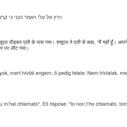
וירץ אל עלי ויאמר הנני כי קר
दौड़कर एली के पास गया। शमूएल ने एली से कहा, “मैं यहाँ हूँ। आपने मुझे ब
्तर पर लौट गया।
ok, mert hívtál engem; ő pedig felele: Nem hívtalak, men
u m’hai chiamato". Eli rispose: "Io non t’ho chiamato, tor