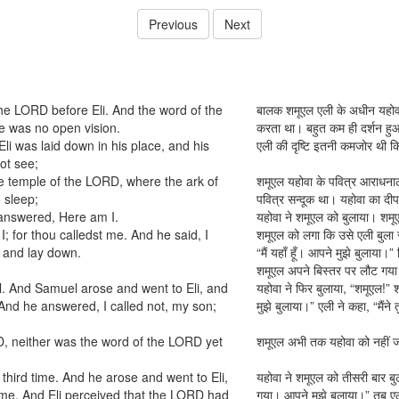
Previous
Next
he LORD before Eli. And the word of the
बालक शमूएल एली के अधीन यहोवा की
e was no open vision.
करता था। बहुत कम ही दर्शन ह
li was laid down in his place, and his
एली की दृष्टि इतनी कमजोर थी 
ot see;
e temple of the LORD, where the ark of
शमूएल यहोवा के पवित्र आराधनाल
 sleep;
पवित्र सन्दूक था। यहोवा का द
answered, Here am I.
यहोवा ने शमूएल को बुलाया। शमूएल 
; for thou calledst me. And he said, I
शमूएल को लगा कि उसे एली बुला 
t and lay down.
“मैं यहाँ हूँ। आपने मुझे बुलाया।” 
शमूएल अपने बिस्तर पर लौट गय
. And Samuel arose and went to Eli, and
यहोवा ने फिर बुलाया, “शमूएल!” 
. And he answered, I called not, my son;
मुझे बुलाया।” एली ने कहा, “मैंने त
, neither was the word of the LORD yet
शमूएल अभी तक यहोवा को नहीं ज
hird time. And he arose and went to Eli,
यहोवा ने शमूएल को तीसरी बार ब
l me. And Eli perceived that the LORD had
गया। आपने मुझे बुलाया।” तब एल