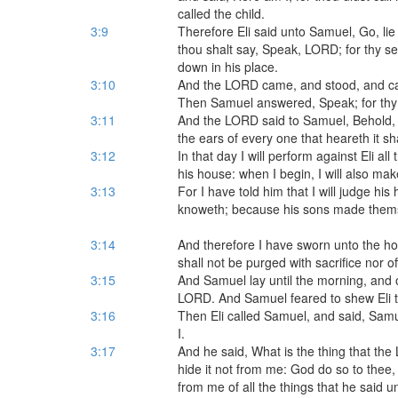
called the child.
3:9
Therefore Eli said unto Samuel, Go, lie d
thou shalt say, Speak, LORD; for thy s
down in his place.
3:10
And the LORD came, and stood, and cal
Then Samuel answered, Speak; for thy 
3:11
And the LORD said to Samuel, Behold, I w
the ears of every one that heareth it sha
3:12
In that day I will perform against Eli a
his house: when I begin, I will also ma
3:13
For I have told him that I will judge his
knoweth; because his sons made themse
3:14
And therefore I have sworn unto the hous
shall not be purged with sacrifice nor of
3:15
And Samuel lay until the morning, and 
LORD. And Samuel feared to shew Eli t
3:16
Then Eli called Samuel, and said, Sa
I.
3:17
And he said, What is the thing that the
hide it not from me: God do so to thee,
from me of all the things that he said u