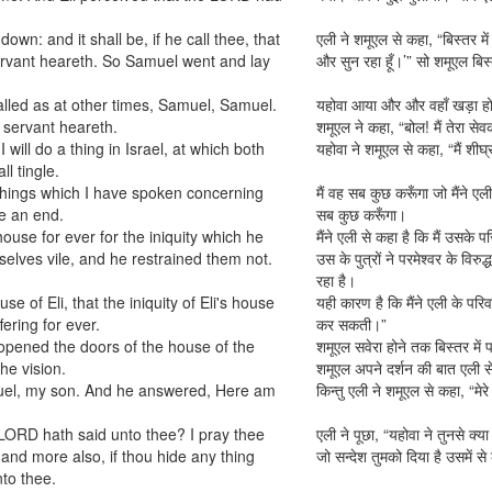
own: and it shall be, if he call thee, that
एली ने शमूएल से कहा, “बिस्तर में 
ervant heareth. So Samuel went and lay
और सुन रहा हूँ।’” सो शमूएल बिस
led as at other times, Samuel, Samuel.
यहोवा आया और और वहाँ खड़ा हो
servant heareth.
शमूएल ने कहा, “बोल! मैं तेरा सेव
ill do a thing in Israel, at which both
यहोवा ने शमूएल से कहा, “मैं शीघ्
ll tingle.
ll things which I have spoken concerning
मैं वह सब कुछ करूँगा जो मैंने ए
ke an end.
सब कुछ करूँगा।
 house for ever for the iniquity which he
मैंने एली से कहा है कि मैं उसके 
lves vile, and he restrained them not.
उस के पुत्रों ने परमेश्वर के वि
रहा है।
e of Eli, that the iniquity of Eli's house
यही कारण है कि मैंने एली के पर
fering for ever.
कर सकती।”
opened the doors of the house of the
शमूएल सवेरा होने तक बिस्तर में 
he vision.
शमूएल अपने दर्शन की बात एली स
muel, my son. And he answered, Here am
किन्तु एली ने शमूएल से कहा, “मेर
 LORD hath said unto thee? I pray thee
एली ने पूछा, “यहोवा ने तुनसे क्य
 and more also, if thou hide any thing
जो सन्देश तुमको दिया है उसमें स
nto thee.