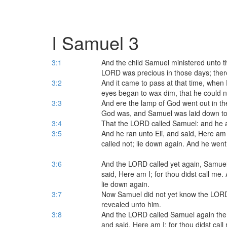
I Samuel 3
3:1
And the child Samuel ministered unto t
LORD was precious in those days; ther
3:2
And it came to pass at that time, when E
eyes began to wax dim, that he could n
3:3
And ere the lamp of God went out in th
God was, and Samuel was laid down to
3:4
That the LORD called Samuel: and he 
3:5
And he ran unto Eli, and said, Here am I
called not; lie down again. And he wen
3:6
And the LORD called yet again, Samuel
said, Here am I; for thou didst call me
lie down again.
3:7
Now Samuel did not yet know the LORD
revealed unto him.
3:8
And the LORD called Samuel again the t
and said, Here am I; for thou didst cal