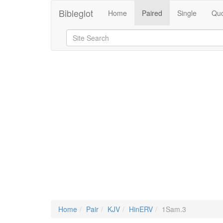
Bibleglot
Home
Paired
Single
Quo
Home
Pair
KJV
HinERV
1Sam.3