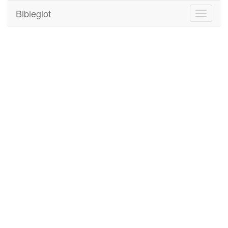
Bibleglot
Toggle
navigati