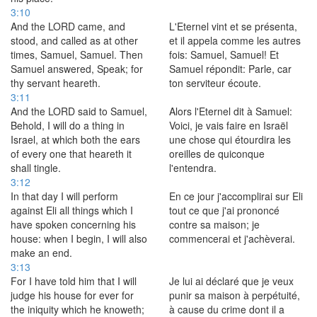
3:10
And the LORD came, and
L'Eternel vint et se présenta,
stood, and called as at other
et il appela comme les autres
times, Samuel, Samuel. Then
fois: Samuel, Samuel! Et
Samuel answered, Speak; for
Samuel répondit: Parle, car
thy servant heareth.
ton serviteur écoute.
3:11
And the LORD said to Samuel,
Alors l'Eternel dit à Samuel:
Behold, I will do a thing in
Voici, je vais faire en Israël
Israel, at which both the ears
une chose qui étourdira les
of every one that heareth it
oreilles de quiconque
shall tingle.
l'entendra.
3:12
In that day I will perform
En ce jour j'accomplirai sur Eli
against Eli all things which I
tout ce que j'ai prononcé
have spoken concerning his
contre sa maison; je
house: when I begin, I will also
commencerai et j'achèverai.
make an end.
3:13
For I have told him that I will
Je lui ai déclaré que je veux
judge his house for ever for
punir sa maison à perpétuité,
the iniquity which he knoweth;
à cause du crime dont il a