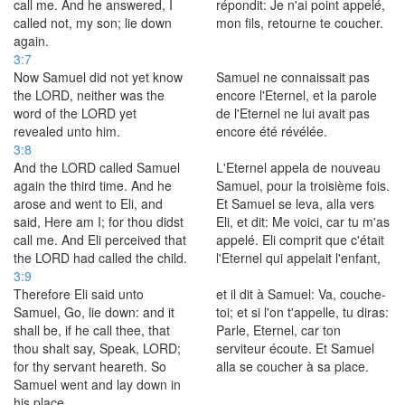
call me. And he answered, I
répondit: Je n'ai point appelé,
called not, my son; lie down
mon fils, retourne te coucher.
again.
3:7
Now Samuel did not yet know
Samuel ne connaissait pas
the LORD, neither was the
encore l'Eternel, et la parole
word of the LORD yet
de l'Eternel ne lui avait pas
revealed unto him.
encore été révélée.
3:8
And the LORD called Samuel
L'Eternel appela de nouveau
again the third time. And he
Samuel, pour la troisième fois.
arose and went to Eli, and
Et Samuel se leva, alla vers
said, Here am I; for thou didst
Eli, et dit: Me voici, car tu m'as
call me. And Eli perceived that
appelé. Eli comprit que c'était
the LORD had called the child.
l'Eternel qui appelait l'enfant,
3:9
Therefore Eli said unto
et il dit à Samuel: Va, couche-
Samuel, Go, lie down: and it
toi; et si l'on t'appelle, tu diras:
shall be, if he call thee, that
Parle, Eternel, car ton
thou shalt say, Speak, LORD;
serviteur écoute. Et Samuel
for thy servant heareth. So
alla se coucher à sa place.
Samuel went and lay down in
his place.