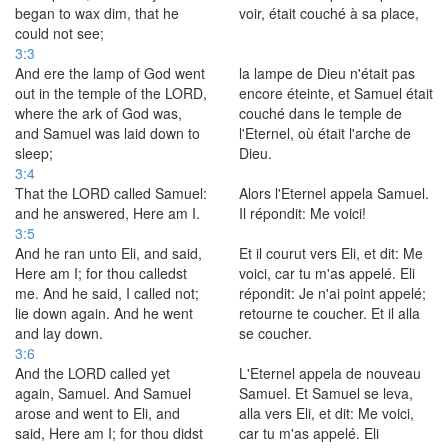
began to wax dim, that he
voir, était couché à sa place,
could not see;
3:3
And ere the lamp of God went
la lampe de Dieu n'était pas
out in the temple of the LORD,
encore éteinte, et Samuel était
where the ark of God was,
couché dans le temple de
and Samuel was laid down to
l'Eternel, où était l'arche de
sleep;
Dieu.
3:4
That the LORD called Samuel:
Alors l'Eternel appela Samuel.
and he answered, Here am I.
Il répondit: Me voici!
3:5
And he ran unto Eli, and said,
Et il courut vers Eli, et dit: Me
Here am I; for thou calledst
voici, car tu m'as appelé. Eli
me. And he said, I called not;
répondit: Je n'ai point appelé;
lie down again. And he went
retourne te coucher. Et il alla
and lay down.
se coucher.
3:6
And the LORD called yet
L'Eternel appela de nouveau
again, Samuel. And Samuel
Samuel. Et Samuel se leva,
arose and went to Eli, and
alla vers Eli, et dit: Me voici,
said, Here am I; for thou didst
car tu m'as appelé. Eli