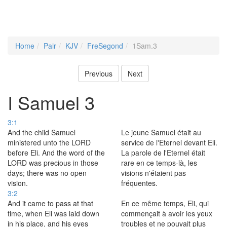
Home
Pair
KJV
FreSegond
1Sam.3
Previous
Next
I Samuel 3
3:1
And the child Samuel
Le jeune Samuel était au
ministered unto the LORD
service de l'Eternel devant Eli.
before Eli. And the word of the
La parole de l'Eternel était
LORD was precious in those
rare en ce temps-là, les
days; there was no open
visions n'étaient pas
vision.
fréquentes.
3:2
And it came to pass at that
En ce même temps, Eli, qui
time, when Eli was laid down
commençait à avoir les yeux
in his place, and his eyes
troubles et ne pouvait plus