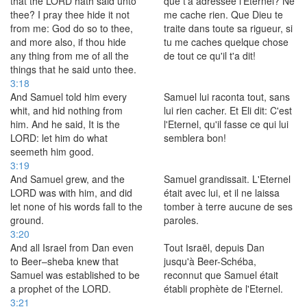
that the LORD hath said unto
que t'a adressée l'Eternel? Ne
thee? I pray thee hide it not
me cache rien. Que Dieu te
from me: God do so to thee,
traite dans toute sa rigueur, si
and more also, if thou hide
tu me caches quelque chose
any thing from me of all the
de tout ce qu'il t'a dit!
things that he said unto thee.
3:18
And Samuel told him every
Samuel lui raconta tout, sans
whit, and hid nothing from
lui rien cacher. Et Eli dit: C'est
him. And he said, It is the
l'Eternel, qu'il fasse ce qui lui
LORD: let him do what
semblera bon!
seemeth him good.
3:19
And Samuel grew, and the
Samuel grandissait. L'Eternel
LORD was with him, and did
était avec lui, et il ne laissa
let none of his words fall to the
tomber à terre aucune de ses
ground.
paroles.
3:20
And all Israel from Dan even
Tout Israël, depuis Dan
to Beer–sheba knew that
jusqu'à Beer-Schéba,
Samuel was established to be
reconnut que Samuel était
a prophet of the LORD.
établi prophète de l'Eternel.
3:21