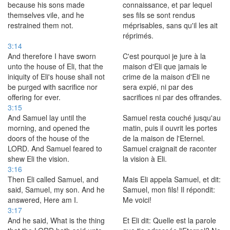
because his sons made
connaissance, et par lequel
themselves vile, and he
ses fils se sont rendus
restrained them not.
méprisables, sans qu'il les ait
réprimés.
3:14
And therefore I have sworn
C'est pourquoi je jure à la
unto the house of Eli, that the
maison d'Eli que jamais le
iniquity of Eli's house shall not
crime de la maison d'Eli ne
be purged with sacrifice nor
sera expié, ni par des
offering for ever.
sacrifices ni par des offrandes.
3:15
And Samuel lay until the
Samuel resta couché jusqu'au
morning, and opened the
matin, puis il ouvrit les portes
doors of the house of the
de la maison de l'Eternel.
LORD. And Samuel feared to
Samuel craignait de raconter
shew Eli the vision.
la vision à Eli.
3:16
Then Eli called Samuel, and
Mais Eli appela Samuel, et dit:
said, Samuel, my son. And he
Samuel, mon fils! Il répondit:
answered, Here am I.
Me voici!
3:17
And he said, What is the thing
Et Eli dit: Quelle est la parole