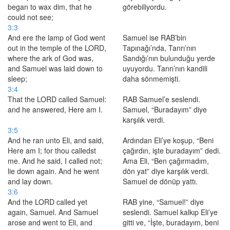
began to wax dim, that he
görebiliyordu.
could not see;
3:3
And ere the lamp of God went
Samuel ise RAB’bin
out in the temple of the LORD,
Tapınağı’nda, Tanrı’nın
where the ark of God was,
Sandığı’nın bulunduğu yerde
and Samuel was laid down to
uyuyordu. Tanrı’nın kandili
sleep;
daha sönmemişti.
3:4
That the LORD called Samuel:
RAB Samuel’e seslendi.
and he answered, Here am I.
Samuel, “Buradayım” diye
karşılık verdi.
3:5
And he ran unto Eli, and said,
Ardından Eli’ye koşup, “Beni
Here am I; for thou calledst
çağırdın, işte buradayım” dedi.
me. And he said, I called not;
Ama Eli, “Ben çağırmadım,
lie down again. And he went
dön yat” diye karşılık verdi.
and lay down.
Samuel de dönüp yattı.
3:6
And the LORD called yet
RAB yine, “Samuel!” diye
again, Samuel. And Samuel
seslendi. Samuel kalkıp Eli’ye
arose and went to Eli, and
gitti ve, “İşte, buradayım, beni