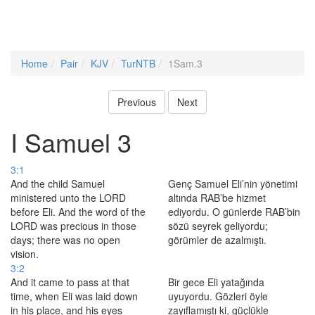
Home
Pair
KJV
TurNTB
1Sam.3
Previous
Next
I Samuel 3
3:1
And the child Samuel
Genç Samuel Eli’nin yönetimi
ministered unto the LORD
altında RAB’be hizmet
before Eli. And the word of the
ediyordu. O günlerde RAB’bin
LORD was precious in those
sözü seyrek geliyordu;
days; there was no open
görümler de azalmıştı.
vision.
3:2
And it came to pass at that
Bir gece Eli yatağında
time, when Eli was laid down
uyuyordu. Gözleri öyle
in his place, and his eyes
zayıflamıştı ki, güçlükle