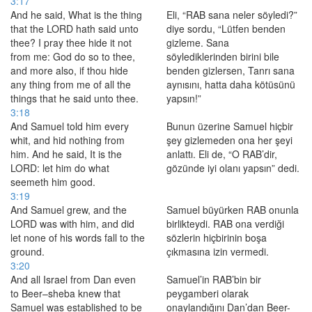
3:17
And he said, What is the thing
Eli, “RAB sana neler söyledi?”
that the LORD hath said unto
diye sordu, “Lütfen benden
thee? I pray thee hide it not
gizleme. Sana
from me: God do so to thee,
söylediklerinden birini bile
and more also, if thou hide
benden gizlersen, Tanrı sana
any thing from me of all the
aynısını, hatta daha kötüsünü
things that he said unto thee.
yapsın!”
3:18
And Samuel told him every
Bunun üzerine Samuel hiçbir
whit, and hid nothing from
şey gizlemeden ona her şeyi
him. And he said, It is the
anlattı. Eli de, “O RAB’dir,
LORD: let him do what
gözünde iyi olanı yapsın” dedi.
seemeth him good.
3:19
And Samuel grew, and the
Samuel büyürken RAB onunla
LORD was with him, and did
birlikteydi. RAB ona verdiği
let none of his words fall to the
sözlerin hiçbirinin boşa
ground.
çıkmasına izin vermedi.
3:20
And all Israel from Dan even
Samuel’in RAB’bin bir
to Beer–sheba knew that
peygamberi olarak
Samuel was established to be
onaylandığını Dan’dan Beer-