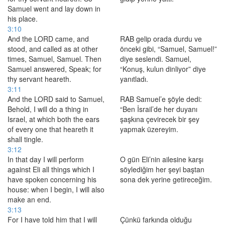
Samuel went and lay down in
his place.
3:10
And the LORD came, and
RAB gelip orada durdu ve
stood, and called as at other
önceki gibi, “Samuel, Samuel!”
times, Samuel, Samuel. Then
diye seslendi. Samuel,
Samuel answered, Speak; for
“Konuş, kulun dinliyor” diye
thy servant heareth.
yanıtladı.
3:11
And the LORD said to Samuel,
RAB Samuel’e şöyle dedi:
Behold, I will do a thing in
“Ben İsrail’de her duyanı
Israel, at which both the ears
şaşkına çevirecek bir şey
of every one that heareth it
yapmak üzereyim.
shall tingle.
3:12
In that day I will perform
O gün Eli’nin ailesine karşı
against Eli all things which I
söylediğim her şeyi baştan
have spoken concerning his
sona dek yerine getireceğim.
house: when I begin, I will also
make an end.
3:13
For I have told him that I will
Çünkü farkında olduğu