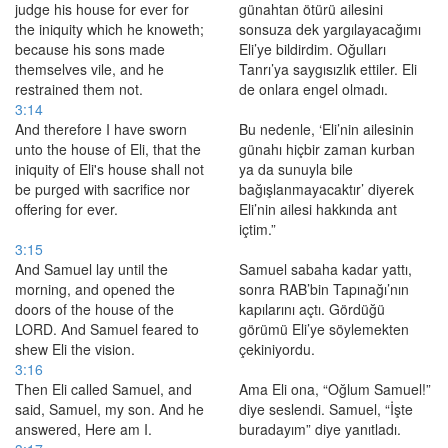
judge his house for ever for
günahtan ötürü ailesini
the iniquity which he knoweth;
sonsuza dek yargılayacağımı
because his sons made
Eli’ye bildirdim. Oğulları
themselves vile, and he
Tanrı’ya saygısızlık ettiler. Eli
restrained them not.
de onlara engel olmadı.
3:14
And therefore I have sworn
Bu nedenle, ‘Eli’nin ailesinin
unto the house of Eli, that the
günahı hiçbir zaman kurban
iniquity of Eli's house shall not
ya da sunuyla bile
be purged with sacrifice nor
bağışlanmayacaktır’ diyerek
offering for ever.
Eli’nin ailesi hakkında ant
içtim.”
3:15
And Samuel lay until the
Samuel sabaha kadar yattı,
morning, and opened the
sonra RAB’bin Tapınağı’nın
doors of the house of the
kapılarını açtı. Gördüğü
LORD. And Samuel feared to
görümü Eli’ye söylemekten
shew Eli the vision.
çekiniyordu.
3:16
Then Eli called Samuel, and
Ama Eli ona, “Oğlum Samuel!”
said, Samuel, my son. And he
diye seslendi. Samuel, “İşte
answered, Here am I.
buradayım” diye yanıtladı.