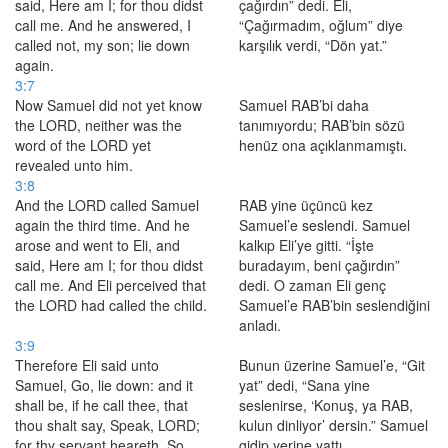
said, Here am I; for thou didst
çağırdın” dedi. Eli,
call me. And he answered, I
“Çağırmadım, oğlum” diye
called not, my son; lie down
karşılık verdi, “Dön yat.”
again.
3:7
Now Samuel did not yet know
Samuel RAB’bi daha
the LORD, neither was the
tanımıyordu; RAB’bin sözü
word of the LORD yet
henüz ona açıklanmamıştı.
revealed unto him.
3:8
And the LORD called Samuel
RAB yine üçüncü kez
again the third time. And he
Samuel’e seslendi. Samuel
arose and went to Eli, and
kalkıp Eli’ye gitti. “İşte
said, Here am I; for thou didst
buradayım, beni çağırdın”
call me. And Eli perceived that
dedi. O zaman Eli genç
the LORD had called the child.
Samuel’e RAB’bin seslendiğini
anladı.
3:9
Therefore Eli said unto
Bunun üzerine Samuel’e, “Git
Samuel, Go, lie down: and it
yat” dedi, “Sana yine
shall be, if he call thee, that
seslenirse, ‘Konuş, ya RAB,
thou shalt say, Speak, LORD;
kulun dinliyor’ dersin.” Samuel
for thy servant heareth. So
gidip yerine yattı.