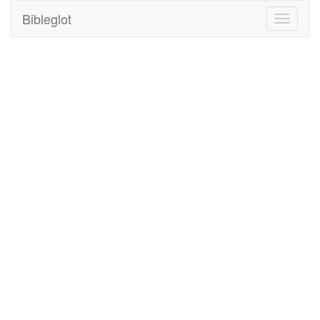
Bibleglot
Toggle
navigati