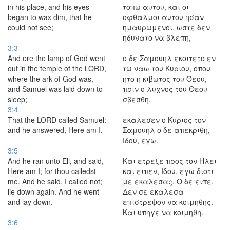
in his place, and his eyes
τοπω αυτου, και οι
began to wax dim, that he
οφθαλμοι αυτου ησαν
could not see;
ημαυρωμενοι, ωστε δεν
ηδυνατο να βλεπη,
3:3
And ere the lamp of God went
ο δε Σαμουηλ εκοιτετο εν
out in the temple of the LORD,
τω ναω του Κυριου, οπου
where the ark of God was,
ητο η κιβωτος του Θεου,
and Samuel was laid down to
πριν ο λυχνος του Θεου
sleep;
σβεσθη,
3:4
That the LORD called Samuel:
εκαλεσεν ο Κυριος τον
and he answered, Here am I.
Σαμουηλ ο δε απεκριθη,
Ιδου, εγω.
3:5
And he ran unto Eli, and said,
Και ετρεξε προς τον Ηλει
Here am I; for thou calledst
και ειπεν, Ιδου, εγω διοτι
me. And he said, I called not;
με εκαλεσας. Ο δε ειπε,
lie down again. And he went
Δεν σε εκαλεσα
and lay down.
επιστρεψον να κοιμηθης.
Και υπηγε να κοιμηθη.
3:6