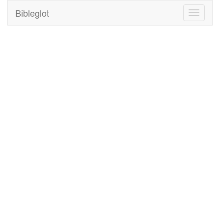
Bibleglot
Toggle
navigati