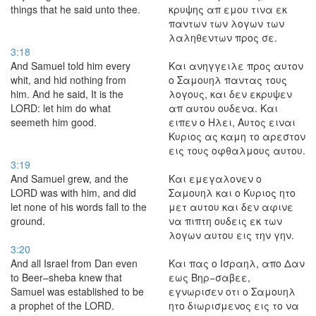
things that he said unto thee.
κρυψης απ εμου τινα εκ
παντων των λογων των
λαληθεντων προς σε.
3:18
And Samuel told him every
Και ανηγγειλε προς αυτον
whit, and hid nothing from
ο Σαμουηλ παντας τους
him. And he said, It is the
λογους, και δεν εκρυψεν
LORD: let him do what
απ αυτου ουδενα. Και
seemeth him good.
ειπεν ο Ηλει, Αυτος ειναι
Κυριος ας καμη το αρεστον
εις τους οφθαλμους αυτου.
3:19
And Samuel grew, and the
Και εμεγαλονεν ο
LORD was with him, and did
Σαμουηλ και ο Κυριος ητο
let none of his words fall to the
μετ αυτου και δεν αφινε
ground.
να πιπτη ουδεις εκ των
λογων αυτου εις την γην.
3:20
And all Israel from Dan even
Και πας ο Ισραηλ, απο Δαν
to Beer–sheba knew that
εως Βηρ−σαβεε,
Samuel was established to be
εγνωρισεν οτι ο Σαμουηλ
a prophet of the LORD.
ητο διωρισμενος εις το να