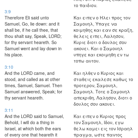
το παιδιον.
3:9
Therefore Eli said unto
Και ειπεν ο Ηλει προς τον
Samuel, Go, lie down: and it
Σαμουηλ, Υπαγε να
shall be, if he call thee, that
κοιμηθης και εαν σε κραξη,
thou shalt say, Speak, LORD;
θελεις ειπει, Λαλησον,
for thy servant heareth. So
Κυριε διοτι ο δουλος σου
Samuel went and lay down in
ακουει. Και ο Σαμουηλ
his place.
υπηγε και εκοιμηθη εν τω
τοπω αυτου.
3:10
And the LORD came, and
Και ηλθεν ο Κυριος και
stood, and called as at other
σταθεις εκαλεσε καθως το
times, Samuel, Samuel. Then
προτερον, Σαμουηλ,
Samuel answered, Speak; for
Σαμουηλ. Τοτε ο Σαμουηλ
thy servant heareth.
απεκριθη, Λαλησον, διοτι ο
δουλος σου ακουει.
3:11
And the LORD said to Samuel,
Και ειπεν ο Κυριος προς
Behold, I will do a thing in
τον Σαμουηλ, Ιδου, εγω
Israel, at which both the ears
θελω καμει εις τον Ισραηλ
of every one that heareth it
πραγμα, ωστε παντος