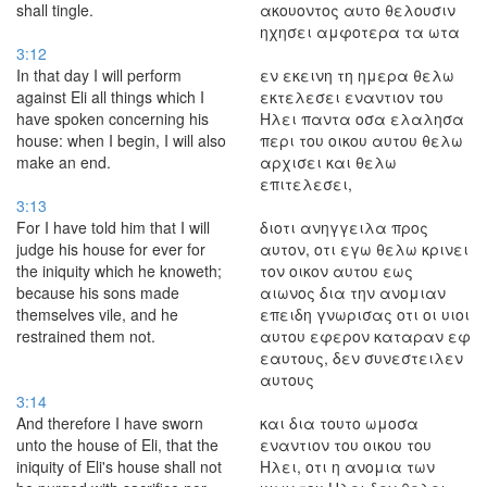
shall tingle.
ακουοντος αυτο θελουσιν
ηχησει αμφοτερα τα ωτα
3:12
In that day I will perform
εν εκεινη τη ημερα θελω
against Eli all things which I
εκτελεσει εναντιον του
have spoken concerning his
Ηλει παντα οσα ελαλησα
house: when I begin, I will also
περι του οικου αυτου θελω
make an end.
αρχισει και θελω
επιτελεσει,
3:13
For I have told him that I will
διοτι ανηγγειλα προς
judge his house for ever for
αυτον, οτι εγω θελω κρινει
the iniquity which he knoweth;
τον οικον αυτου εως
because his sons made
αιωνος δια την ανομιαν
themselves vile, and he
επειδη γνωρισας οτι οι υιοι
restrained them not.
αυτου εφερον καταραν εφ
εαυτους, δεν συνεστειλεν
αυτους
3:14
And therefore I have sworn
και δια τουτο ωμοσα
unto the house of Eli, that the
εναντιον του οικου του
iniquity of Eli's house shall not
Ηλει, οτι η ανομια των