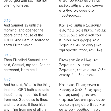
be purged with sacrifice nor
υιων του Ηλει δεν θελει
offering for ever.
καθαρισθη εις τον αιωνα
δια θυσιας ουδε δια
προσφορας.
3:15
And Samuel lay until the
Και εκοιμηθη ο Σαμουηλ
morning, and opened the
εως πρωιας επειτα ηνοιξε
doors of the house of the
τας θυρας του οικου του
LORD. And Samuel feared to
Κυριου. Και εφοβειτο ο
shew Eli the vision.
Σαμουηλ να αναγγειλη
την ορασιν προς τον Ηλει.
3:16
Then Eli called Samuel, and
Εκαλεσε δε ο Ηλει τον
said, Samuel, my son. And he
Σαμουηλ και ειπε,
answered, Here am I.
Σαμουηλ, τεκνον μου. Ο δε
απεκριθη, Ιδου, εγω.
3:17
And he said, What is the thing
Και ειπε, Ποιος ειναι ο
that the LORD hath said unto
λογος, ο λαληθεις προς
thee? I pray thee hide it not
σε; μη κρυψης αυτον,
from me: God do so to thee,
παρακαλω, απ εμου ουτω
and more also, if thou hide
να καμη εις σε ο Θεος και
any thing from me of all the
ουτω να προσθεση, εαν