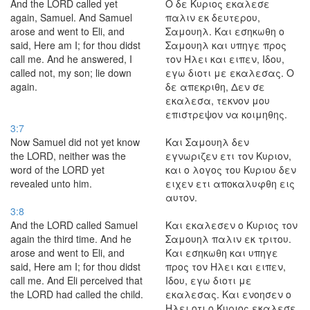
And the LORD called yet
Ο δε Κυριος εκαλεσε
again, Samuel. And Samuel
παλιν εκ δευτερου,
arose and went to Eli, and
Σαμουηλ. Και εσηκωθη ο
said, Here am I; for thou didst
Σαμουηλ και υπηγε προς
call me. And he answered, I
τον Ηλει και ειπεν, Ιδου,
called not, my son; lie down
εγω διοτι με εκαλεσας. Ο
again.
δε απεκριθη, Δεν σε
εκαλεσα, τεκνον μου
επιστρεψον να κοιμηθης.
3:7
Now Samuel did not yet know
Και Σαμουηλ δεν
the LORD, neither was the
εγνωριζεν ετι τον Κυριον,
word of the LORD yet
και ο λογος του Κυριου δεν
revealed unto him.
ειχεν ετι αποκαλυφθη εις
αυτον.
3:8
And the LORD called Samuel
Και εκαλεσεν ο Κυριος τον
again the third time. And he
Σαμουηλ παλιν εκ τριτου.
arose and went to Eli, and
Και εσηκωθη και υπηγε
said, Here am I; for thou didst
προς τον Ηλει και ειπεν,
call me. And Eli perceived that
Ιδου, εγω διοτι με
the LORD had called the child.
εκαλεσας. Και ενοησεν ο
Ηλει οτι ο Κυριος εκαλεσε