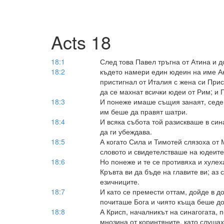
Acts 18
18:1
След това Павел тръгна от Атина и д
18:2
където намери един юдеин на име Ак
пристигнал от Италия с жена си При
да се махнат всички юдеи от Рим; и 
18:3
И понеже имаше същия занаят, седеш
им беше да правят шатри.
18:4
И всяка събота той разискваше в син
да ги убеждава.
18:5
А когато Сила и Тимотей слязоха от
словото и свидетелстваше на юдеите,
18:6
Но понеже и те се противяха и хулеха
Кръвта ви да бъде на главите ви; аз
езичниците.
18:7
И като се премести оттам, дойде в д
почиташе Бога и чиято къща беше до
18:8
А Крисп, началникът на синагогата, п
мнозина от коринтяните, като слушах