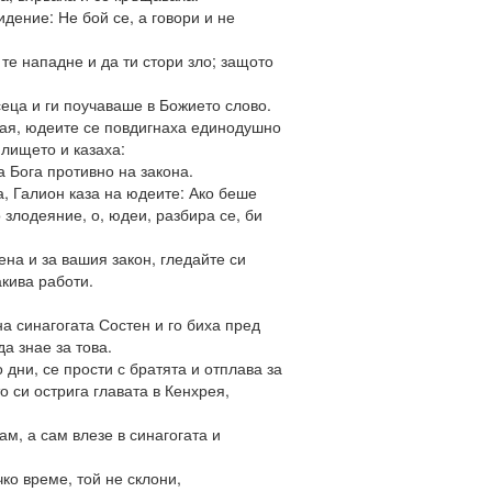
дение: Не бой се, а говори и не
те нападне и да ти стори зло; защото
еца и ги поучаваше в Божието слово.
хая, юдеите се повдигнаха единодушно
лището и казаха:
а Бога противно на закона.
, Галион каза на юдеите: Ако беше
 злодеяние, о, юдеи, разбира се, би
ена и за вашия закон, гледайте си
акива работи.
на синагогата Состен и го биха пред
а знае за това.
 дни, се прости с братята и отплава за
о си острига главата в Кенхрея,
ам, а сам влезе в синагогата и
ко време, той не склони,