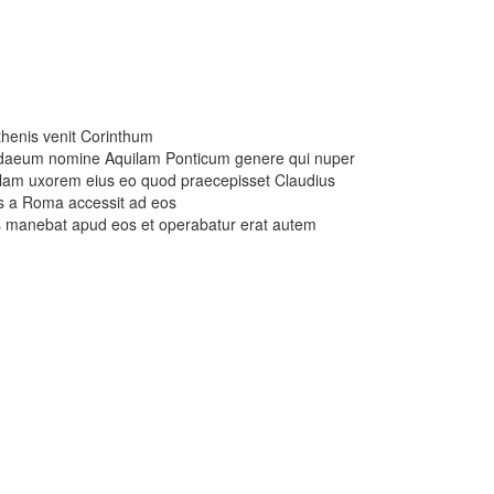
henis venit Corinthum
udaeum nomine Aquilam Ponticum genere qui nuper
cillam uxorem eius eo quod praecepisset Claudius
 a Roma accessit ad eos
is manebat apud eos et operabatur erat autem