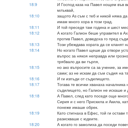
18:9
И Господ каза на Павел нощем във ви
млъквай,
18:10
защото Аз съм с теб и никой няма да 
имам много хора в този град.
18:11
И той преседя там година и шест мес
18:12
А когато Галион беше управител в А
против Павел, доведоха го пред съди
18:13
Този убеждава хората да се кланят н
18:14
Но когато Павел щеше да отвори уста
въпрос за някоя неправда или грозно
трябвало да ви търпя,
18:15
но ако въпросите са за учение, за им
сами; аз не искам да съм съдия на т
18:16
И ги изпъди от съдилището.
18:17
Тогава те всички хванаха началника 
съдилището, но Галион не искаше и д
18:18
А Павел, след като поседя още много
Сирия и с него Прискила и Акила, кат
понеже имаше обрек.
18:19
Като стигнаха в Ефес, той ги остави т
разискваше с юдеите.
18:20
А когато го замолиха да поседи повеч