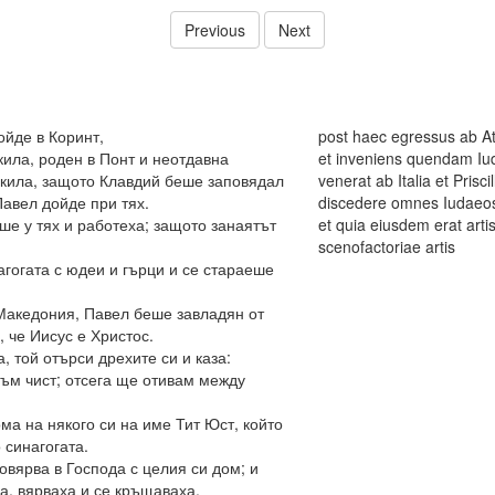
Previous
Next
ойде в Коринт,
post haec egressus ab At
ила, роден в Понт и неотдавна
et inveniens quendam I
скила, защото Клавдий беше заповядал
venerat ab Italia et Pris
Павел дойде при тях.
discedere omnes Iudaeos
е у тях и работеха; защото занаятът
et quia eiusdem erat art
scenofactoriae artis
агогата с юдеи и гърци и се стараеше
 Македония, Павел беше завладян от
 че Иисус е Христос.
, той отърси дрехите си и каза:
 съм чист; отсега ще отивам между
ома на някого си на име Тит Юст, който
 синагогата.
овярва в Господа с целия си дом; и
а, вярваха и се кръщаваха.