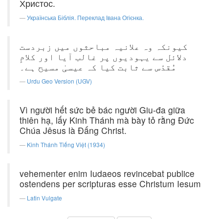
Христос.
Українська Біблія. Переклад Івана Огієнка.
کیونکہ وہ علانیہ مباحثوں میں زبردست
دلائل سے یہودیوں پر غالب آیا اور کلامِ
مُقدّس سے ثابت کیا کہ عیسیٰ مسیح ہے۔
Urdu Geo Version (UGV)
Vì người hết sức bẻ bác người Giu-đa giữa
thiên hạ, lấy Kinh Thánh mà bày tỏ rằng Ðức
Chúa Jêsus là Ðấng Christ.
Kinh Thánh Tiếng Việt (1934)
vehementer enim Iudaeos revincebat publice
ostendens per scripturas esse Christum Iesum
Latin Vulgate