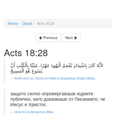
Home
Quote
Acts.18.28
Previous
Next
Acts 18:28
لأَنَّهُ كَانَ بِاشْتِدَادٍ يُفْحِمُ الْيَهُودَ جَهْرًا، مُبَيِّنًا بِالْكُتُبِ أَنَّ
يَسُوعَ هُوَ الْمَسِيحُ.
Smith and van Dyck's al-Kitab al-Muqaddas (Arabic Bible)
защото силно опровергаваше юдеите
публично, като доказваше от Писанието, че
Иисус е Христос.
Veren's Contemporary Bible