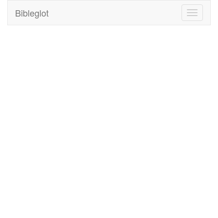
Bibleglot
Toggle
navigati