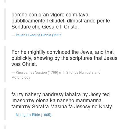
perché con gran vigore confutava
pubblicamente i Giudei, dimostrando per le
Scritture che Gesù è il Cristo.
Italian Riveduta Bibbia (1927)
For he mightily convinced the Jews, and that
publickly, shewing by the scriptures that Jesus
was Christ.
King James Version (1769) with Strongs Numbers and
Morphology
fa izy nahery nandresy lahatra ny Jiosy teo
imason'ny olona ka naneho marimarina
tamin'ny Soratra Masina fa Jesosy no Kristy.
Malagasy Bible (1865)