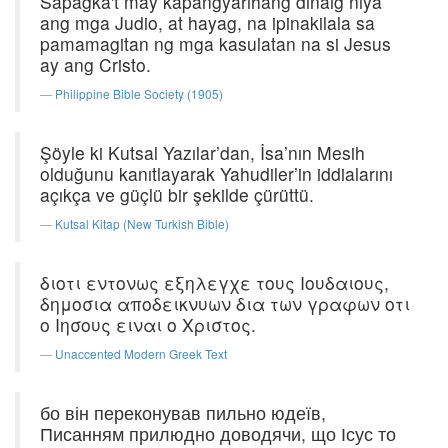
Sapagka't may kapangyarihang dinaig niya
ang mga Judio, at hayag, na ipinakilala sa
pamamagitan ng mga kasulatan na si Jesus
ay ang Cristo.
Philippine Bible Society (1905)
Şöyle ki Kutsal Yazılar’dan, İsa’nın Mesih
olduğunu kanıtlayarak Yahudiler’in iddialarını
açıkça ve güçlü bir şekilde çürüttü.
Kutsal Kitap (New Turkish Bible)
διοτι εντονως εξηλεγχε τους Ιουδαιους,
δημοσια αποδεικνυων δια των γραφων οτι
ο Ιησους ειναι ο Χριστος.
Unaccented Modern Greek Text
бо він переконував пильно юдеїв,
Писанням прилюдно доводячи, що Ісус то