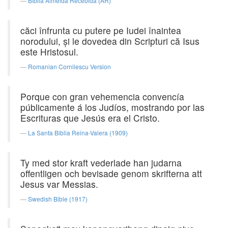
Bíblia Almeida Recebida (AR)
căci înfrunta cu putere pe Iudei înaintea
norodului, şi le dovedea din Scripturi că Isus
este Hristosul.
Romanian Cornilescu Version
Porque con gran vehemencia convencía
públicamente á los Judíos, mostrando por las
Escrituras que Jesús era el Cristo.
La Santa Biblia Reina-Valera (1909)
Ty med stor kraft vederlade han judarna
offentligen och bevisade genom skrifterna att
Jesus var Messias.
Swedish Bible (1917)