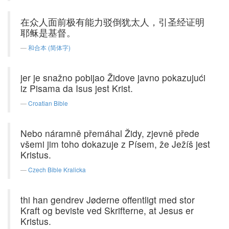
在众人面前极有能力驳倒犹太人，引圣经证明
耶稣是基督。
和合本 (简体字)
jer je snažno pobijao Židove javno pokazujući
iz Pisama da Isus jest Krist.
Croatian Bible
Nebo náramně přemáhal Židy, zjevně přede
všemi jim toho dokazuje z Písem, že Ježíš jest
Kristus.
Czech Bible Kralicka
thi han gendrev Jøderne offentligt med stor
Kraft og beviste ved Skrifterne, at Jesus er
Kristus.