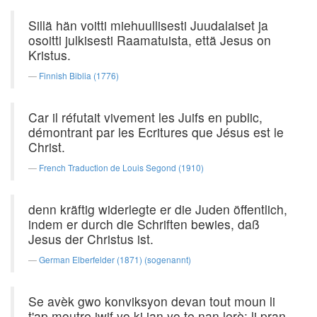
Sillä hän voitti miehuullisesti Juudalaiset ja
osoitti julkisesti Raamatuista, että Jesus on
Kristus.
Finnish Biblia (1776)
Car il réfutait vivement les Juifs en public,
démontrant par les Ecritures que Jésus est le
Christ.
French Traduction de Louis Segond (1910)
denn kräftig widerlegte er die Juden öffentlich,
indem er durch die Schriften bewies, daß
Jesus der Christus ist.
German Elberfelder (1871) (sogenannt)
Se avèk gwo konviksyon devan tout moun li
t'ap moutre jwif yo ki jan yo te nan lerè: li pran