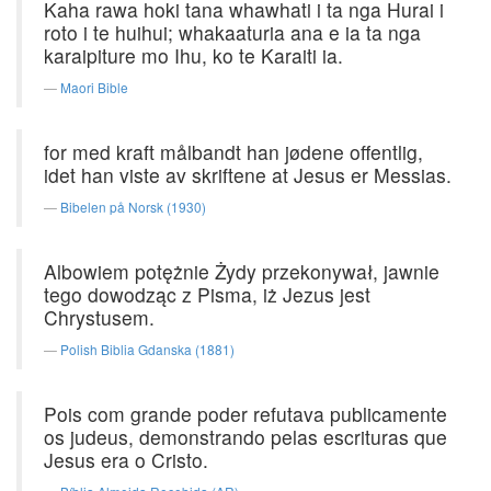
Kaha rawa hoki tana whawhati i ta nga Hurai i
roto i te huihui; whakaaturia ana e ia ta nga
karaipiture mo Ihu, ko te Karaiti ia.
Maori Bible
for med kraft målbandt han jødene offentlig,
idet han viste av skriftene at Jesus er Messias.
Bibelen på Norsk (1930)
Albowiem potężnie Żydy przekonywał, jawnie
tego dowodząc z Pisma, iż Jezus jest
Chrystusem.
Polish Biblia Gdanska (1881)
Pois com grande poder refutava publicamente
os judeus, demonstrando pelas escrituras que
Jesus era o Cristo.