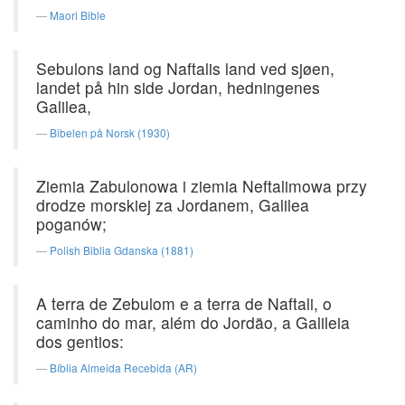
Maori Bible
Sebulons land og Naftalis land ved sjøen,
landet på hin side Jordan, hedningenes
Galilea,
Bibelen på Norsk (1930)
Ziemia Zabulonowa i ziemia Neftalimowa przy
drodze morskiej za Jordanem, Galilea
poganów;
Polish Biblia Gdanska (1881)
A terra de Zebulom e a terra de Naftali, o
caminho do mar, além do Jordão, a Galileia
dos gentios:
Bíblia Almeida Recebida (AR)