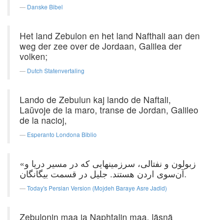
Danske Bibel
Het land Zebulon en het land Nafthali aan den
weg der zee over de Jordaan, Galilea der
volken;
Dutch Statenvertaling
Lando de Zebulun kaj lando de Naftali,
Laŭvoje de la maro, transe de Jordan, Galileo
de la nacioj,
Esperanto Londona Biblio
«زبولون و نفتالی، سرزمینهایی كه در مسیر دریا و
آن‌سوی اردن هستند. جلیل در قسمت بیگانگان.
Today's Persian Version (Mojdeh Baraye Asre Jadid)
Zebulonin maa ja Naphtalin maa, läsnä