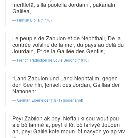
meritietä, sillä puolella Jordanin, pakanain
Galilea,
Finnish Biblia (1776)
Le peuple de Zabulon et de Nephthali, De la
contrée voisine de la mer, du pays au delà du
Jourdain, Et de la Galilée des Gentils,
French Traduction de Louis Segond (1910)
"Land Zabulon und Land Nephtalim, gegen
den See hin, jenseit des Jordan, Galiläa der
Nationen:
German Elberfelder (1871) (sogenannt)
Peyi Zabilon ak peyi Neftali ki sou wout pou
ale bò lanmè a, peyi ki lòt bò larivyè Jouden
an, peyi Galile kote moun lòt nasyon yo ap viv
la,