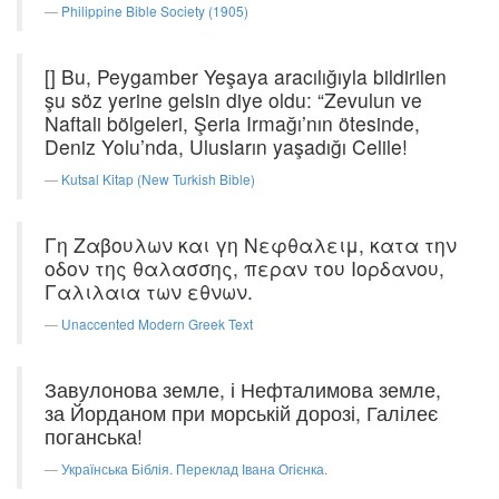
Philippine Bible Society (1905)
[] Bu, Peygamber Yeşaya aracılığıyla bildirilen
şu söz yerine gelsin diye oldu: “Zevulun ve
Naftali bölgeleri, Şeria Irmağı’nın ötesinde,
Deniz Yolu’nda, Ulusların yaşadığı Celile!
Kutsal Kitap (New Turkish Bible)
Γη Ζαβουλων και γη Νεφθαλειμ, κατα την
οδον της θαλασσης, περαν του Ιορδανου,
Γαλιλαια των εθνων.
Unaccented Modern Greek Text
Завулонова земле, і Нефталимова земле,
за Йорданом при морській дорозі, Галілеє
поганська!
Українська Біблія. Переклад Івана Огієнка.