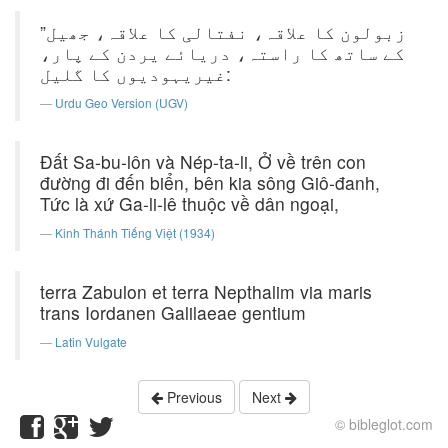
”زبولون کا علاقہ، نفتالی کا علاقہ، جھیل
کے ساتھ کا راستہ، دریائے یردن کے پار،
غیریہودیوں کا گلیل:
Urdu Geo Version (UGV)
Ðất Sa-bu-lôn và Nép-ta-li, Ở về trên con
đường đi đến biển, bên kia sông Giô-đanh,
Tức là xứ Ga-li-lê thuộc về dân ngoại,
Kinh Thánh Tiếng Việt (1934)
terra Zabulon et terra Nepthalim via maris
trans Iordanen Galilaeae gentium
Latin Vulgate
Previous
Next
© bibleglot.com