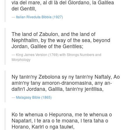
via del mare, al di là del Giordano, la Galilea
dei Gentili,
Italian Riveduta Bibbia (1927)
The land of Zabulon, and the land of
Nephthalim, by the way of the sea, beyond
Jordan, Galilee of the Gentiles;
King James Version (1769) with Strongs Numbers and
Morphology
Ny tanin'ny Zebolona sy ny tanin'ny Naftaly, Ao
amin'ny tany amoron-dranomasina, any an-
dafin'i Jordana, Galilia, tanin'ny jentilisa,
Malagasy Bible (1865)
Ko te whenua o Hepurona, me te whenua o
Napatari, i te ara o te moana, i tera taha o
Horano, Kariri o nga tauiwi,