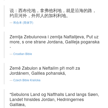
说：西布伦地，拿弗他利地，就是沿海的路，
约旦河外，外邦人的加利利地。
和合本 (简体字)
Zemlja Zebulunova i zemlja Naftalijeva, Put uz
more, s one strane Jordana, Galileja poganska
-
Croatian Bible
Země Zabulon a Neftalím při moři za
Jordánem, Galilea pohanská,
Czech Bible Kralicka
"Sebulons Land og Nafthalis Land langs Søen,
Landet hinsides Jordan, Hedningernes
Galilæa,