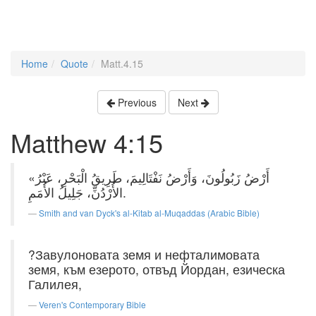
Home
Quote
Matt.4.15
Previous
Next
Matthew 4:15
«أَرْضُ زَبُولُونَ، وَأَرْضُ نَفْتَالِيمَ، طَرِيقُ الْبَحْرِ، عَبْرُ
الأُرْدُنِّ، جَلِيلُ الأُمَمِ.
Smith and van Dyck's al-Kitab al-Muqaddas (Arabic Bible)
?Завулоновата земя и нефталимовата
земя, към езерото, отвъд Йордан, езическа
Галилея,
Veren's Contemporary Bible