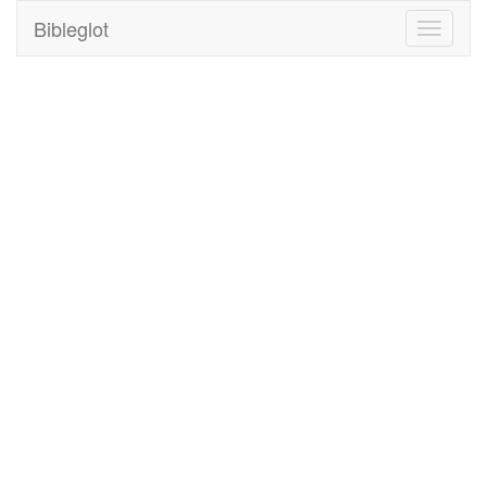
Bibleglot
Toggle
navigati