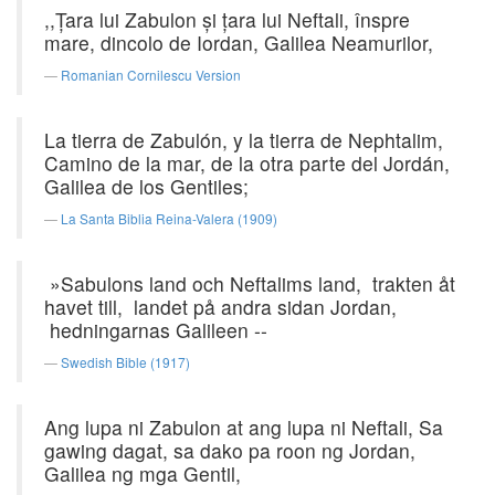
,,Ţara lui Zabulon şi ţara lui Neftali, înspre
mare, dincolo de Iordan, Galilea Neamurilor,
Romanian Cornilescu Version
La tierra de Zabulón, y la tierra de Nephtalim,
Camino de la mar, de la otra parte del Jordán,
Galilea de los Gentiles;
La Santa Biblia Reina-Valera (1909)
»Sabulons land och Neftalims land, trakten åt
havet till, landet på andra sidan Jordan,
hedningarnas Galileen --
Swedish Bible (1917)
Ang lupa ni Zabulon at ang lupa ni Neftali, Sa
gawing dagat, sa dako pa roon ng Jordan,
Galilea ng mga Gentil,