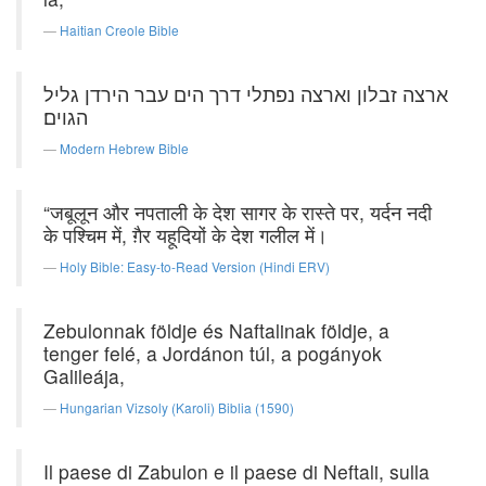
Haitian Creole Bible
ארצה זבלון וארצה נפתלי דרך הים עבר הירדן גליל
הגוים׃
Modern Hebrew Bible
“जबूलून और नपताली के देश सागर के रास्ते पर, यर्दन नदी
के पश्चिम में, ग़ैर यहूदियों के देश गलील में।
Holy Bible: Easy-to-Read Version (Hindi ERV)
Zebulonnak földje és Naftalinak földje, a
tenger felé, a Jordánon túl, a pogányok
Galileája,
Hungarian Vizsoly (Karoli) Biblia (1590)
Il paese di Zabulon e il paese di Neftali, sulla