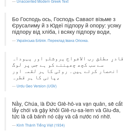
Unaccented Modern Greek Text
Бо Господь ось, Господь Саваот візьме з
Єрусалиму й з Юдеї підпору й опору: усяку
підпору від хліба, і всяку підпору води,
Українська Біблія. Переклад Івана Огієнка.
قادرِ مطلق رب الافواج یروشلم اور یہوداہ
سے سب کچھ چھیننے کو ہے جس پر لوگ
انحصار کرتے ہیں۔ روٹی کا ہر لقمہ اور
پانی کا ہر قطرہ،
Urdu Geo Version (UGV)
Nầy, Chúa, là Ðức Giê-hô-va vạn quân, sẽ cất
lấy chói và gậy khỏi Giê-ru-sa-lem và Giu-đa,
tức là cả bánh nó cậy và cả nước nó nhờ.
Kinh Thánh Tiếng Việt (1934)