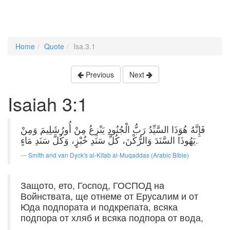
Home
Quote
Isa.3.1
Previous
Next
Isaiah 3:1
فَإِنَّهُ هُوَذَا السَّيِّدُ رَبُّ الْجُنُودِ يَنْزِعُ مِنْ أُورُشَلِيمَ وَمِنْ
يَهُوذَا السَّنَدَ وَالرُّكْنَ، كُلَّ سَنَدِ خُبْزٍ، وَكُلَّ سَنَدِ مَاءٍ.
Smith and van Dyck's al-Kitab al-Muqaddas (Arabic Bible)
Защото, ето, Господ, ГОСПОД на
Войнствата, ще отнеме от Ерусалим и от
Юда подпората и подкрепата, всяка
подпора от хляб и всяка подпора от вода,