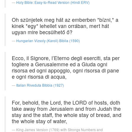
Holy Bible: Easy-to-Read Version (Hindi ERV)
Oh szünjetek meg hát az emberben *bízni,* a
kinek *egy* lehellet van orrában, mert hát
ugyan mire becsülhető ő?
Hungarian Vizsoly (Karoli) Biblia (1590)
Ecco, il Signore, l’Eterno degli eserciti, sta per
togliere a Gerusalemme ed a Giuda ogni
risorsa ed ogni appoggio, ogni risorsa di pane
e ogni risorsa di acqua,
Italian Riveduta Bibbia (1927)
For, behold, the Lord, the LORD of hosts, doth
take away from Jerusalem and from Judah the
stay and the staff, the whole stay of bread, and
the whole stay of water,
King James Version (1769) with Strongs Numbers and