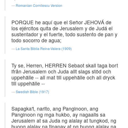
Romanian Cornilescu Version
PORQUE he aquí que el Señor JEHOVÁ de
los ejércitos quita de Jerusalem y de Judá el
sustentador y el fuerte, todo sustento de pan y
todo socorro de agua;
La Santa Biblia Reina-Valera (1909)
Ty se, Herren, HERREN Sebaot skall taga bort
ifrån Jerusalem och Juda allt slags stöd och
uppehälle -- all mat till uppehälle och all dryck
till uppehälle --
Swedish Bible (1917)
Sapagka't, narito, ang Panginoon, ang
Panginoon ng mga hukbo, ay nagaalis sa
Jerusalem at sa Juda ng alalay at tungkod, ng
buong alalay na tinapay at ng buong alalay na