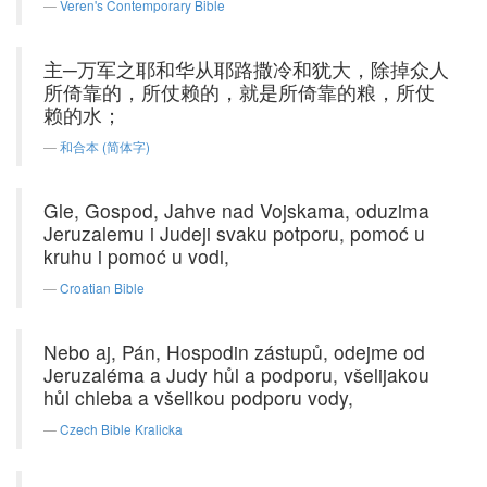
Veren's Contemporary Bible
主─万军之耶和华从耶路撒冷和犹大，除掉众人
所倚靠的，所仗赖的，就是所倚靠的粮，所仗
赖的水；
和合本 (简体字)
Gle, Gospod, Jahve nad Vojskama, oduzima
Jeruzalemu i Judeji svaku potporu, pomoć u
kruhu i pomoć u vodi,
Croatian Bible
Nebo aj, Pán, Hospodin zástupů, odejme od
Jeruzaléma a Judy hůl a podporu, všelijakou
hůl chleba a všelikou podporu vody,
Czech Bible Kralicka