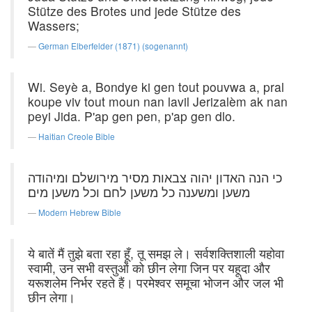
Stütze des Brotes und jede Stütze des
Wassers;
German Elberfelder (1871) (sogenannt)
Wi. Seyè a, Bondye ki gen tout pouvwa a, pral
koupe viv tout moun nan lavil Jerizalèm ak nan
peyi Jida. P'ap gen pen, p'ap gen dlo.
Haitian Creole Bible
כי הנה האדון יהוה צבאות מסיר מירושלם ומיהודה
משען ומשענה כל משען לחם וכל משען מים׃
Modern Hebrew Bible
ये बातें मैं तुझे बता रहा हूँ, तू समझ ले। सर्वशक्तिशाली यहोवा
स्वामी, उन सभी वस्तुओं को छीन लेगा जिन पर यहूदा और
यरूशलेम निर्भर रहते हैं। परमेश्वर समूचा भोजन और जल भी
छीन लेगा।