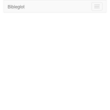
Bibleglot
Toggle
navigati