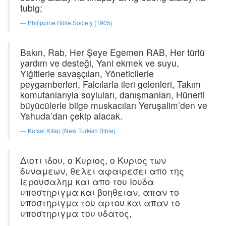
tubig;
Philippine Bible Society (1905)
Bakın, Rab, Her Şeye Egemen RAB, Her türlü
yardım ve desteği, Yani ekmek ve suyu,
Yiğitlerle savaşçıları, Yöneticilerle
peygamberleri, Falcılarla ileri gelenleri, Takım
komutanlarıyla soyluları, danışmanları, Hünerli
büyücülerle bilge muskacıları Yeruşalim’den ve
Yahuda’dan çekip alacak.
Kutsal Kitap (New Turkish Bible)
Διοτι ιδου, ο Κυριος, ο Κυριος των
δυναμεων, θελει αφαιρεσει απο της
Ιερουσαλημ και απο του Ιουδα
υποστηριγμα και βοηθειαν, απαν το
υποστηριγμα του αρτου και απαν το
υποστηριγμα του υδατος,