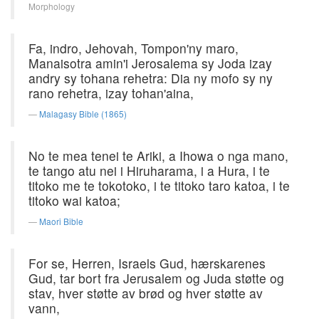
Morphology
Fa, indro, Jehovah, Tompon'ny maro,
Manaisotra amin'i Jerosalema sy Joda izay
andry sy tohana rehetra: Dia ny mofo sy ny
rano rehetra, izay tohan'aina,
Malagasy Bible (1865)
No te mea tenei te Ariki, a Ihowa o nga mano,
te tango atu nei i Hiruharama, i a Hura, i te
titoko me te tokotoko, i te titoko taro katoa, i te
titoko wai katoa;
Maori Bible
For se, Herren, Israels Gud, hærskarenes
Gud, tar bort fra Jerusalem og Juda støtte og
stav, hver støtte av brød og hver støtte av
vann,