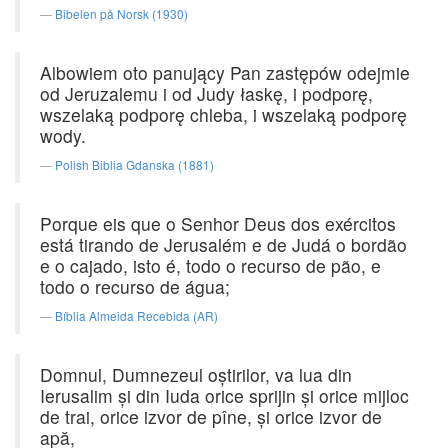
Bibelen på Norsk (1930)
Albowiem oto panujący Pan zastępów odejmie
od Jeruzalemu i od Judy łaskę, i podporę,
wszelaką podporę chleba, i wszelaką podporę
wody.
Polish Biblia Gdanska (1881)
Porque eis que o Senhor Deus dos exércitos
está tirando de Jerusalém e de Judá o bordão
e o cajado, isto é, todo o recurso de pão, e
todo o recurso de água;
Bíblia Almeida Recebida (AR)
Domnul, Dumnezeul oştirilor, va lua din
Ierusalim şi din Iuda orice sprijin şi orice mijloc
de trai, orice izvor de pîne, şi orice izvor de
apă,