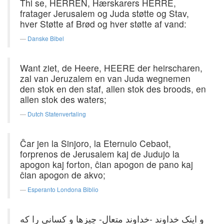
Thi se, HERREN, Hærskarers HERRE,
fratager Jerusalem og Juda støtte og Stav,
hver Støtte af Brød og hver støtte af vand:
Danske Bibel
Want ziet, de Heere, HEERE der heirscharen,
zal van Jeruzalem en van Juda wegnemen
den stok en den staf, allen stok des broods, en
allen stok des waters;
Dutch Statenvertaling
Ĉar jen la Sinjoro, la Eternulo Cebaot,
forprenos de Jerusalem kaj de Judujo la
apogon kaj forton, ĉian apogon de pano kaj
ĉian apogon de akvo;
Esperanto Londona Biblio
و اینک خداوند -‌خداوند متعال- چیزها و کسانی را ‌که