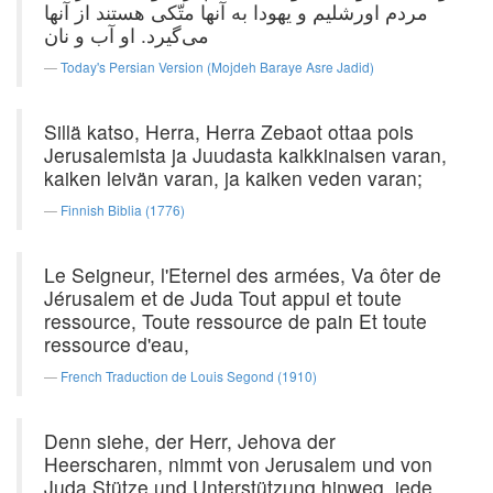
مردم اورشلیم و یهودا به آنها متّکی هستند از آنها
می‌گیرد. او آب و نان
Today's Persian Version (Mojdeh Baraye Asre Jadid)
Sillä katso, Herra, Herra Zebaot ottaa pois
Jerusalemista ja Juudasta kaikkinaisen varan,
kaiken leivän varan, ja kaiken veden varan;
Finnish Biblia (1776)
Le Seigneur, l'Eternel des armées, Va ôter de
Jérusalem et de Juda Tout appui et toute
ressource, Toute ressource de pain Et toute
ressource d'eau,
French Traduction de Louis Segond (1910)
Denn siehe, der Herr, Jehova der
Heerscharen, nimmt von Jerusalem und von
Juda Stütze und Unterstützung hinweg, jede