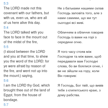
5:3
The LORD made not this
Не з батьками нашими склав
covenant with our fathers, but
Господь заповіта того, але з
with us, even us, who are all
нами самими, що ми тут
of us here alive this day.
сьогодні всі живі.
5:4
The LORD talked with you
Обличчям в обличчя говорив
face to face in the mount out
Господь із вами на горі з
of the midst of the fire,
середини огню.
5:5
(I stood between the LORD
Я того часу стояв між
and you at that time, to shew
Господом та між вами, щоб
you the word of the LORD: for
передавати вам Господні
ye were afraid by reason of
слова, бо ви боялися огню, і
the fire, and went not up into
ви не зійшли на гору, коли
the mount;) saying,
Він говорив:
5:6
I am the LORD thy God, which
Я Господь, Бог твій, що вивів
brought thee out of the land of
тебе з єгипетського краю, з
Egypt, from the house of
дому рабства.
bondage.
5:7