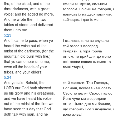
fire, of the cloud, and of the
хмари та мряки, сильним
thick darkness, with a great
голосом. І більш не говорив, і
voice: and he added no more.
написав їх на двох камінних
And he wrote them in two
таблицях, і дав їх мені.
tables of stone, and delivered
them unto me.
5:23
And it came to pass, when ye
І сталося, коли ви слухали
heard the voice out of the
той голос з-посеред
midst of the darkness, (for the
темряви, а гора горіла
mountain did burn with fire,)
огнем, то прийшли до мене
that ye came near unto me,
всі голови ваших племен та
even all the heads of your
ваші старші,
tribes, and your elders;
5:24
And ye said, Behold, the
та й сказали: Тож Господь,
LORD our God hath shewed
Бог наш, показав нам славу
us his glory and his greatness,
Свою та велич Свою, і голос
and we have heard his voice
Його чули ми з середини
out of the midst of the fire: we
огню. Цього дня ми бачили,
have seen this day that God
що говорить Бог з людиною, і
doth talk with man, and he
вона жива!