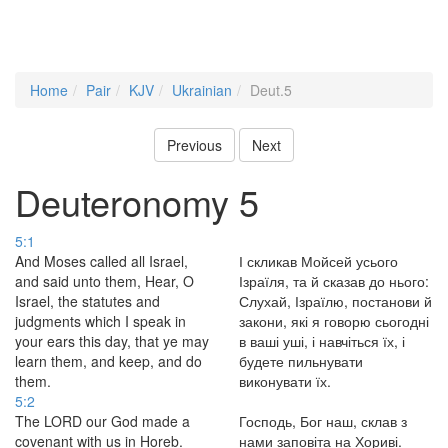
Home
Pair
KJV
Ukrainian
Deut.5
Previous
Next
Deuteronomy 5
5:1
And Moses called all Israel,
І скликав Мойсей усього
and said unto them, Hear, O
Ізраїля, та й сказав до нього:
Israel, the statutes and
Слухай, Ізраїлю, постанови й
judgments which I speak in
закони, які я говорю сьогодні
your ears this day, that ye may
в ваші уші, і навчіться їх, і
learn them, and keep, and do
будете пильнувати
them.
виконувати їх.
5:2
The LORD our God made a
Господь, Бог наш, склав з
covenant with us in Horeb.
нами заповіта на Хориві.