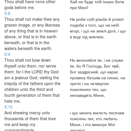
Thou shalt have none other
Хай не буде тобі інших богів
gods before me.
при Мені!
5:8
Thou shalt not make thee any
Не роби собі різьби й усякої
graven image, or any likeness
подоби з того, що на небі
of any thing that is in heaven
вгорі, і що на землі долі, і що
above, or that is in the earth
в воді під землею.
beneath, or that is in the
waters beneath the earth:
5:9
Thou shalt not bow down
Не вклоняйся їм, і не служи
thyself unto them, nor serve
їм, бо Я Господь, Бог твій,
them: for I the LORD thy God
Бог заздрісний, що карає
am a jealous God, visiting the
провину батьків на синах, на
iniquity of the fathers upon the
третіх і на четвертих
children unto the third and
поколіннях тих, що
fourth generation of them that
ненавидять Мене,
hate me,
5:10
And shewing mercy unto
і що чинить милість тисячам
thousands of them that love
поколінь тих, хто любить
me and keep my
Мене, і хто виконує Мої
commandments.
заповіді.