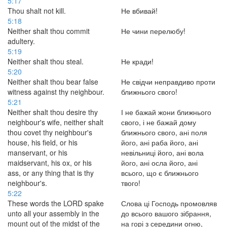
5:17
Thou shalt not kill.
Не вбивай!
5:18
Neither shalt thou commit
Не чини перелюбу!
adultery.
5:19
Neither shalt thou steal.
Не кради!
5:20
Neither shalt thou bear false
Не свідчи неправдиво проти
witness against thy neighbour.
ближнього свого!
5:21
Neither shalt thou desire thy
І не бажай жони ближнього
neighbour's wife, neither shalt
свого, і не бажай дому
thou covet thy neighbour's
ближнього свого, ані поля
house, his field, or his
його, ані раба його, ані
manservant, or his
невільниці його, ані вола
maidservant, his ox, or his
його, ані осла його, ані
ass, or any thing that is thy
всього, що є ближнього
neighbour's.
твого!
5:22
These words the LORD spake
Слова ці Господь промовляв
unto all your assembly in the
до всього вашого зібрання,
mount out of the midst of the
на горі з середини огню,