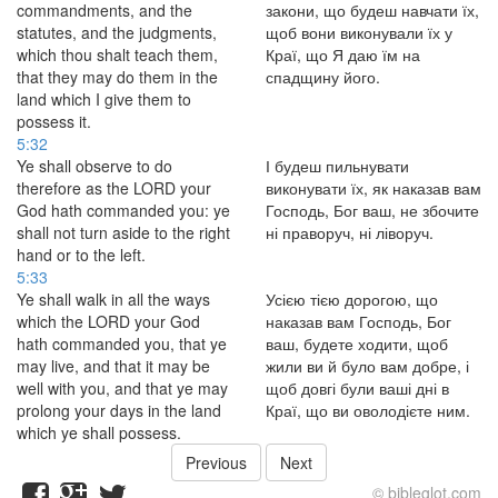
commandments, and the
закони, що будеш навчати їх,
statutes, and the judgments,
щоб вони виконували їх у
which thou shalt teach them,
Краї, що Я даю їм на
that they may do them in the
спадщину його.
land which I give them to
possess it.
5:32
Ye shall observe to do
І будеш пильнувати
therefore as the LORD your
виконувати їх, як наказав вам
God hath commanded you: ye
Господь, Бог ваш, не збочите
shall not turn aside to the right
ні праворуч, ні ліворуч.
hand or to the left.
5:33
Ye shall walk in all the ways
Усією тією дорогою, що
which the LORD your God
наказав вам Господь, Бог
hath commanded you, that ye
ваш, будете ходити, щоб
may live, and that it may be
жили ви й було вам добре, і
well with you, and that ye may
щоб довгі були ваші дні в
prolong your days in the land
Краї, що ви оволодієте ним.
which ye shall possess.
Previous
Next
© bibleglot.com