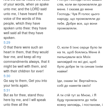
of your words, when ye spake
слів, коли ви промовляли до
unto me; and the LORD said
мене. І сказав до мене
unto me, I have heard the
Господь: Чув Я голос цього
voice of the words of this
народу, що промовляли до
people, which they have
тебе. Добре все, що вони
spoken unto thee: they have
промовляли.
well said all that they have
spoken.
5:29
O that there were such an
О, коли б їхнє серце було їм
heart in them, that they would
на те, щоб боялись Мене й
fear me, and keep all my
пильнували всіх Моїх
commandments always, that it
заповідей по всі дні, щоб
might be well with them, and
було добре їм та синам їхнім
with their children for ever!
навіки!
5:30
Go say to them, Get you into
Іди, скажи їм: Вертайтесь
your tents again.
собі до наметів своїх!
5:31
But as for thee, stand thou
А ти стій тут зо Мною, і Я
here by me, and I will speak
буду промовляти до тебе
unto thee all the
кожну заповідь, і постанови, і