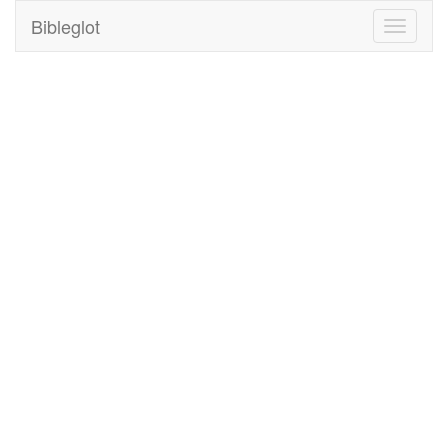
Bibleglot
Toggle
navigati