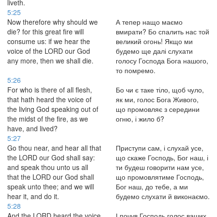
liveth.
5:25
Now therefore why should we
А тепер нащо маємо
die? for this great fire will
вмирати? Бо спалить нас той
consume us: if we hear the
великий огонь! Якщо ми
voice of the LORD our God
будемо ще далі слухати
any more, then we shall die.
голосу Господа Бога нашого,
то помремо.
5:26
For who is there of all flesh,
Бо чи є таке тіло, щоб чуло,
that hath heard the voice of
як ми, голос Бога Живого,
the living God speaking out of
що промовляє з середини
the midst of the fire, as we
огню, і жило б?
have, and lived?
5:27
Go thou near, and hear all that
Приступи сам, і слухай усе,
the LORD our God shall say:
що скаже Господь, Бог наш, і
and speak thou unto us all
ти будеш говорити нам усе,
that the LORD our God shall
що промовлятиме Господь,
speak unto thee; and we will
Бог наш, до тебе, а ми
hear it, and do it.
будемо слухати й виконаємо.
5:28
And the LORD heard the voice
І почув Господь голос ваших