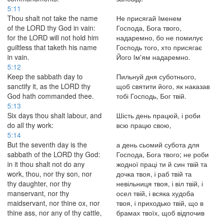
5:11
Thou shalt not take the name
Не присягай Іменем
of the LORD thy God in vain:
Господа, Бога твого,
for the LORD will not hold him
надаремно, бо не помилує
guiltless that taketh his name
Господь того, хто присягає
in vain.
Його Ім'ям надаремно.
5:12
Keep the sabbath day to
Пильнуй дня суботнього,
sanctify it, as the LORD thy
щоб святити його, як наказав
God hath commanded thee.
тобі Господь, Бог твій.
5:13
Six days thou shalt labour, and
Шість день працюй, і роби
do all thy work:
всю працю свою,
5:14
But the seventh day is the
а день сьомий субота для
sabbath of the LORD thy God:
Господа, Бога твого; не роби
in it thou shalt not do any
жодної праці ти й син твій та
work, thou, nor thy son, nor
дочка твоя, і раб твій та
thy daughter, nor thy
невільниця твоя, і віл твій, і
manservant, nor thy
осел твій, і всяка худоба
maidservant, nor thine ox, nor
твоя, і приходько твій, що в
thine ass, nor any of thy cattle,
брамах твоїх, щоб відпочив