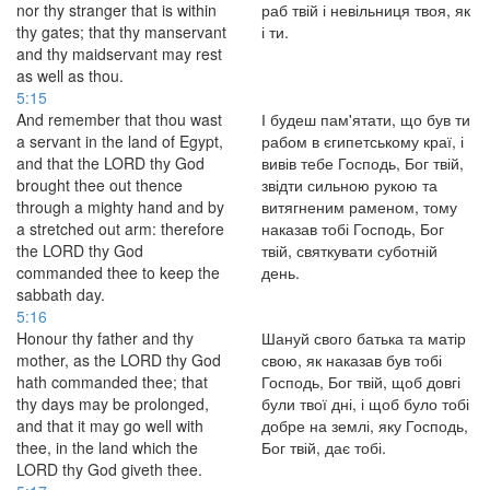
nor thy stranger that is within
раб твій і невільниця твоя, як
thy gates; that thy manservant
і ти.
and thy maidservant may rest
as well as thou.
5:15
And remember that thou wast
І будеш пам'ятати, що був ти
a servant in the land of Egypt,
рабом в єгипетському краї, і
and that the LORD thy God
вивів тебе Господь, Бог твій,
brought thee out thence
звідти сильною рукою та
through a mighty hand and by
витягненим раменом, тому
a stretched out arm: therefore
наказав тобі Господь, Бог
the LORD thy God
твій, святкувати суботній
commanded thee to keep the
день.
sabbath day.
5:16
Honour thy father and thy
Шануй свого батька та матір
mother, as the LORD thy God
свою, як наказав був тобі
hath commanded thee; that
Господь, Бог твій, щоб довгі
thy days may be prolonged,
були твої дні, і щоб було тобі
and that it may go well with
добре на землі, яку Господь,
thee, in the land which the
Бог твій, дає тобі.
LORD thy God giveth thee.