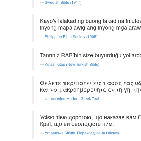
Swedish Bible (1917)
Kayo'y lalakad ng buong lakad na iniuto
inyong mapalawig ang inyong mga araw s
Philippine Bible Society (1905)
Tanrınız RAB’bin size buyurduğu yollarda
Kutsal Kitap (New Turkish Bible)
Θελετε περιπατει εις πασας τας οδ
και να μακροημερευητε εν τη γη, τη
Unaccented Modern Greek Text
Усією тією дорогою, що наказав вам Г
Краї, що ви оволодієте ним.
Українська Біблія. Переклад Івана Огієнка.