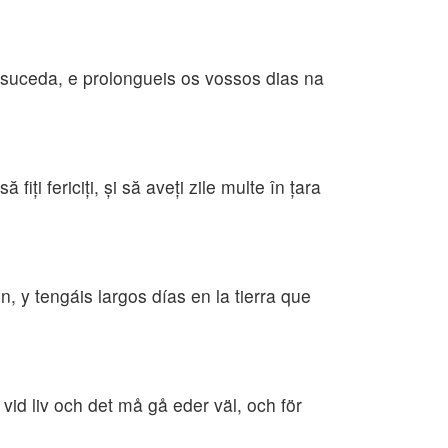
suceda, e prolongueis os vossos dias na
iţi fericiţi, şi să aveţi zile multe în ţara
y tengáis largos días en la tierra que
vid liv och det må gå eder väl, och för