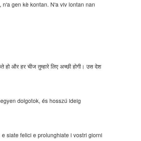
n'a gen kè kontan. N'a viv lontan nan
सकते हो और हर चीज तुम्हारे लिए अच्छी होगी। उस देश
ó legyen dolgotok, és hosszú ideig
e siate felici e prolunghiate i vostri giorni