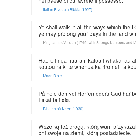
nel paese di cui avrete il possesso.
Italian Riveduta Bibbia (1927)
Ye shall walk in all the ways which the
ye may prolong your days in the land wh
King James Version (1769) with Strongs Numbers and 
Haere i nga huarahi katoa i whakahau ai a
koutou ra ki te whenua ka riro nei i a ko
Maori Bible
På hele den vei Herren eders Gud har bef
I skal ta i eie.
Bibelen på Norsk (1930)
Wszelką też drogą, którą wam przykazał 
dni swoje na ziemi, którą posiądziecie.