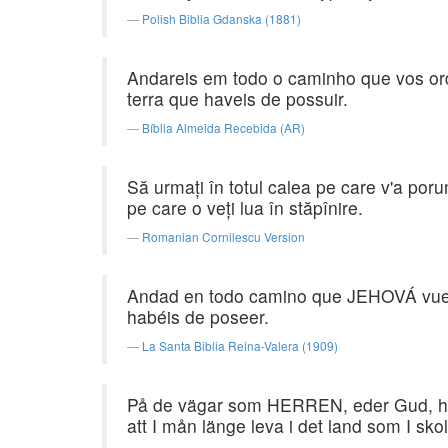
Polish Biblia Gdanska (1881)
Andareis em todo o caminho que vos or
terra que haveis de possuir.
Bíblia Almeida Recebida (AR)
Să urmaţi în totul calea pe care v'a porunc
pe care o veţi lua în stăpînire.
Romanian Cornilescu Version
Andad en todo camino que JEHOVÁ vuestr
habéis de poseer.
La Santa Biblia Reina-Valera (1909)
På de vägar som HERREN, eder Gud, har bj
att I mån länge leva i det land som I skol