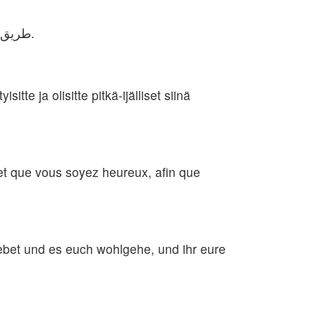
طریق خداوند خدایتان را دنبال کنید تا در آن سرزمینی که به شما می‌دهم، زندگی طولانی و آسود‌ه‌ای داشته باشید.
itte ja olisitte pitkä-ijälliset siinä
z et que vous soyez heureux, afin que
lebet und es euch wohlgehe, und ihr eure