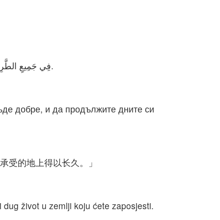
فِي جَمِيعِ الطَّرِيقِ الَّتِي أَوْصَاكُمْ بِهَا الرَّبُّ إِلهُكُمْ تَسْلُكُونَ، لِكَيْ تَحْيَوْا وَيَكُونَ لَكُمْ خَيْرٌ وَتُطِيلُوا الأَيَّامَ فِي الأَرْضِ الَّتِي تَمْتَلِكُونَهَا.
бъде добре, и да продължите дните си
要承受的地上得以长久。」
 dug život u zemlji koju ćete zaposjesti.