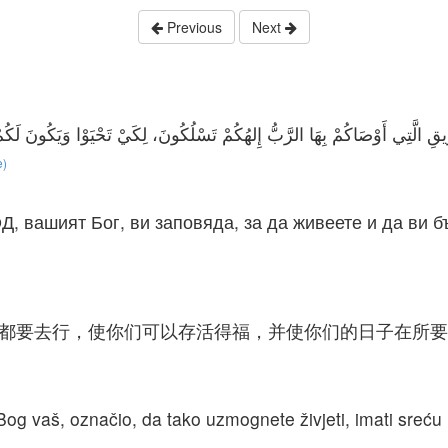
Previous
Next
e)
Д, вашият Бог, ви заповяда, за да живеете и да ви 
们都要去行，使你们可以存活得福，并使你们的日子在所
Bog vaš, označio, da tako uzmognete živjeti, imati sreću i