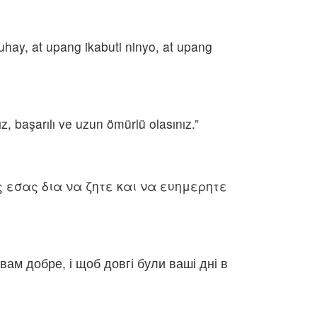
hay, at upang ikabuti ninyo, at upang
, başarılı ve uzun ömürlü olasınız.”
 εσας δια να ζητε και να ευημερητε
ам добре, і щоб довгі були ваші дні в