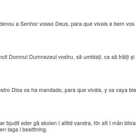
denou a Senhor vosso Deus, para que vivais e bem vos 
it Domnul Dumnezeul vostru, să umblaţi, ca să trăiţi şi să f
o Dios os ha mandado, para que viváis, y os vaya bien, 
udit eder gå skolen I alltid vandra, för att I mån bliva 
en taga i besittning.