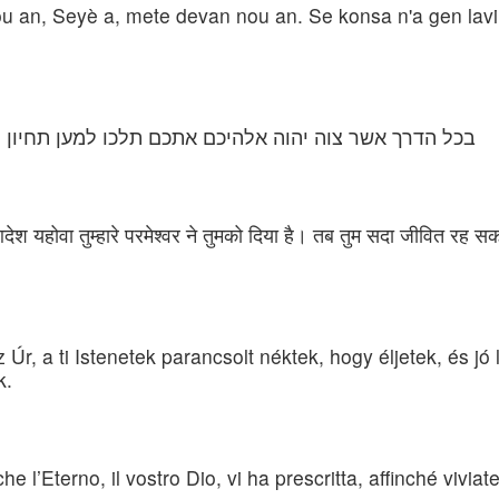
n, Seyè a, mete devan nou an. Se konsa n'a gen lavi, 
בכל הדרך אשר צוה יהוה אלהיכם אתכם תלכו למען תחיון ו
आदेश यहोवा तुम्हारे परमेश्वर ने तुमको दिया है। तब तुम सदा जीवित रह 
 Úr, a ti Istenetek parancsolt néktek, hogy éljetek, és j
k.
e l’Eterno, il vostro Dio, vi ha prescritta, affinché viviate 