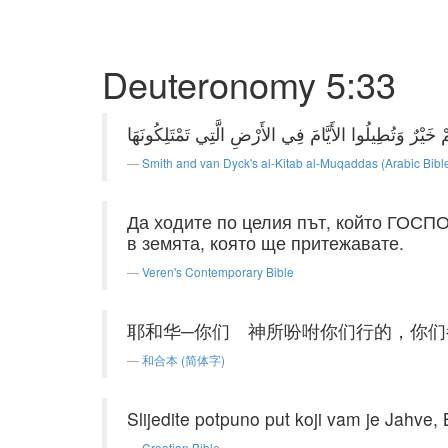
Deuteronomy 5:33
Smith and van Dyck's al-Kitab al-Muqaddas (Arabic Bibl
Да ходите по целия път, който ГОСПО
в земята, която ще притежавате.
Veren's Contemporary Bible
耶和华─你们 神所吩咐你们行的，你
和合本 (简体字)
Slijedite potpuno put koji vam je Jahve, 
Croatian Bible