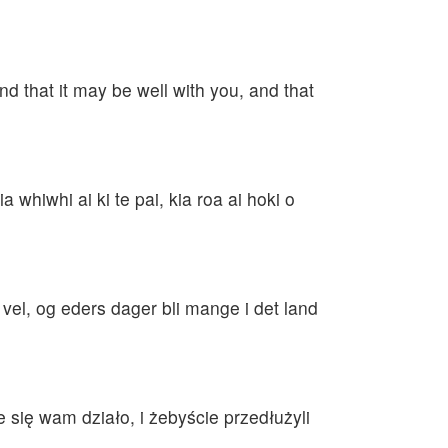
 that it may be well with you, and that
 whiwhi ai ki te pai, kia roa ai hoki o
 vel, og eders dager bli mange i det land
 się wam działo, i żebyście przedłużyli