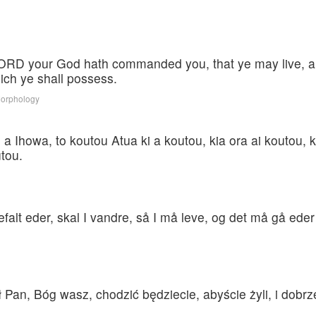
 LORD your God hath commanded you, that ye may live, and
ich ye shall possess.
Morphology
 Ihowa, to koutou Atua ki a koutou, kia ora ai koutou, kia
utou.
alt eder, skal I vandre, så I må leve, og det må gå eder
Pan, Bóg wasz, chodzić będziecie, abyście żyli, i dobrze