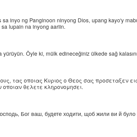
s sa inyo ng Panginoon ninyong Dios, upang kayo'y mabu
a lupain na inyong aariin.
 yürüyün. Öyle ki, mülk edineceğiniz ülkede sağ kalasınız
ους, τας οποιας Κυριος ο Θεος σας προσεταξεν εις
ν οποιαν θελετε κληρονομησει.
осподь, Бог ваш, будете ходити, щоб жили ви й було в