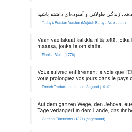
Today's Persian Version (Mojdeh Baraye Asre Jadid)
Vaan vaeltakaat kaikkia niitä teitä, jotka H
maassa, jonka te omistatte.
Finnish Biblia (1776)
Vous suivrez entièrement la voie que l'E
vous prolongiez vos jours dans le pays 
French Traduction de Louis Segond (1910)
Auf dem ganzen Wege, den Jehova, euer G
Tage verlängert in dem Lande, das ihr b
German Elberfelder (1871) (sogenannt)