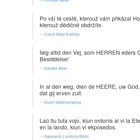
Po vší té cestě, kterouž vám přikázal Ho
kterouž dědičně obdržíte.
Czech Bible Kralicka
følg altid den Vej, som HERREN eders Gud 
Besiddelse!
Danske Bibel
In al den weg, dien de HEERE, uw God, u g
dat gij erven zult.
Dutch Statenvertaling
Laŭ tiu tuta vojo, kiun ordonis al vi la E
en la lando, kiun vi ekposedos.
Esperanto Londona Biblio