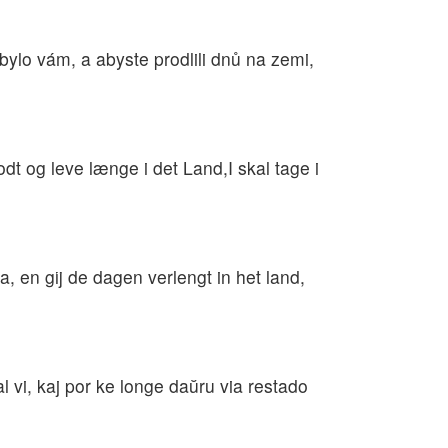
 bylo vám, a abyste prodlili dnů na zemi,
dt og leve længe i det Land,I skal tage i
a, en gij de dagen verlengt in het land,
 al vi, kaj por ke longe daŭru via restado