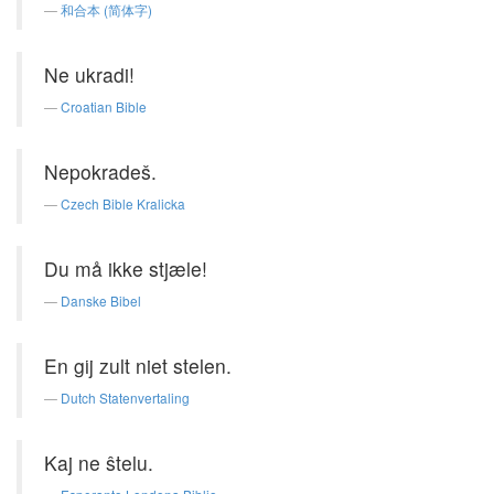
和合本 (简体字)
Ne ukradi!
Croatian Bible
Nepokradeš.
Czech Bible Kralicka
Du må ikke stjæle!
Danske Bibel
En gij zult niet stelen.
Dutch Statenvertaling
Kaj ne ŝtelu.