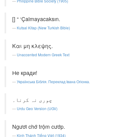
Philippine Bible Society (1905)
[] “ ‘Çalmayacaksın.
Kutsal Kitap (New Turkish Bible)
Και μη κλεψης.
Unaccented Modern Greek Text
Не кради!
Українська Біблія. Переклад Івана Огієнка.
چوری نہ کرنا۔
Urdu Geo Version (UGV)
Ngươi chớ trộm cướp.
Kinh Thánh Tiếng Việt (1934)