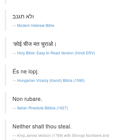
ולא תגנב׃
Modern Hebrew Bible
‘कोई चीज मत चुराओ।
Holy Bible: Easy-to-Read Version (Hindi ERV)
És ne lopj.
Hungarian Vizsoly (Karoli) Biblia (1590)
Non rubare.
Italian Riveduta Bibbia (1927)
Neither shalt thou steal.
King James Version (1769) with Strongs Numbers and