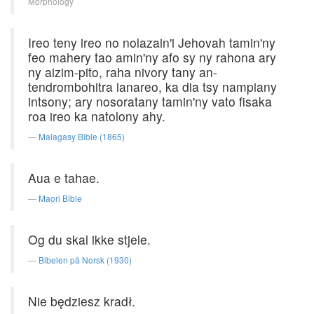
Morphology
Ireo teny ireo no nolazain'i Jehovah tamin'ny
feo mahery tao amin'ny afo sy ny rahona ary
ny aizim-pito, raha nivory tany an-
tendrombohitra ianareo, ka dia tsy nampiany
intsony; ary nosoratany tamin'ny vato fisaka
roa ireo ka natolony ahy.
Malagasy Bible (1865)
Aua e tahae.
Maori Bible
Og du skal ikke stjele.
Bibelen på Norsk (1930)
Nie będziesz kradł.