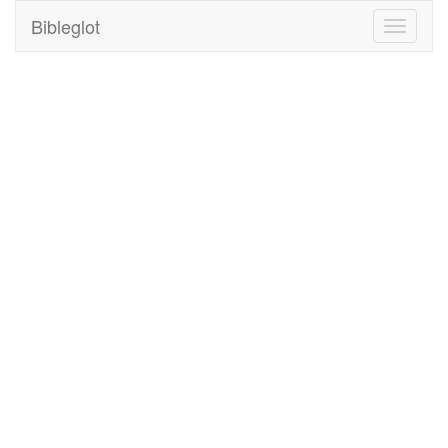
Bibleglot
Toggle
navigati