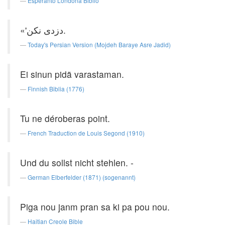
Esperanto Londona Biblio
«'دزدی نکن.
Today's Persian Version (Mojdeh Baraye Asre Jadid)
Ei sinun pidä varastaman.
Finnish Biblia (1776)
Tu ne déroberas point.
French Traduction de Louis Segond (1910)
Und du sollst nicht stehlen. -
German Elberfelder (1871) (sogenannt)
Piga nou janm pran sa ki pa pou nou.
Haitian Creole Bible