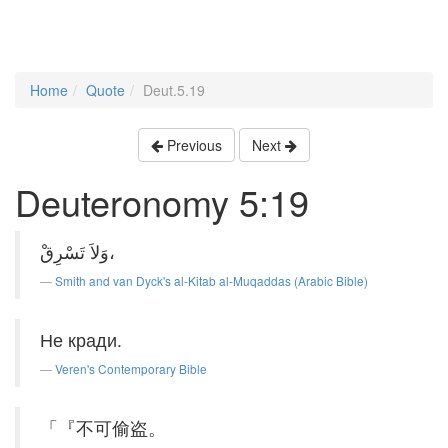
Home
Quote
Deut.5.19
Previous
Next
Deuteronomy 5:19
وَلاَ تَسْرِقْ،
Smith and van Dyck's al-Kitab al-Muqaddas (Arabic Bible)
Не кради.
Veren's Contemporary Bible
「『不可偷盗。