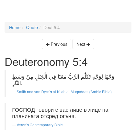
Home
Quote
Deut.5.4
Previous
Next
Deuteronomy 5:4
وَجْهًا لِوَجْهٍ تَكَلَّمَ الرَّبُّ مَعَنَا فِي الْجَبَلِ مِنْ وَسَطِ
النَّارِ.
Smith and van Dyck's al-Kitab al-Muqaddas (Arabic Bible)
ГОСПОД говори с вас лице в лице на
планината отсред огъня.
Veren's Contemporary Bible