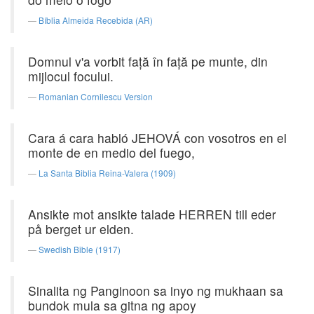
Bíblia Almeida Recebida (AR)
Domnul v'a vorbit faţă în faţă pe munte, din
mijlocul focului.
Romanian Cornilescu Version
Cara á cara habló JEHOVÁ con vosotros en el
monte de en medio del fuego,
La Santa Biblia Reina-Valera (1909)
Ansikte mot ansikte talade HERREN till eder
på berget ur elden.
Swedish Bible (1917)
Sinalita ng Panginoon sa inyo ng mukhaan sa
bundok mula sa gitna ng apoy