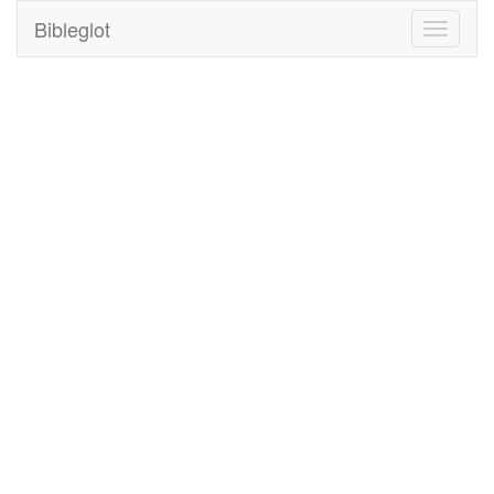
Bibleglot
Toggle
navigati