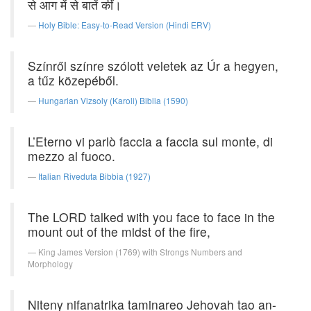
से आग में से बातें कीं।
Holy Bible: Easy-to-Read Version (Hindi ERV)
Színről színre szólott veletek az Úr a hegyen,
a tűz közepéből.
Hungarian Vizsoly (Karoli) Biblia (1590)
L’Eterno vi parlò faccia a faccia sul monte, di
mezzo al fuoco.
Italian Riveduta Bibbia (1927)
The LORD talked with you face to face in the
mount out of the midst of the fire,
King James Version (1769) with Strongs Numbers and
Morphology
Niteny nifanatrika taminareo Jehovah tao an-