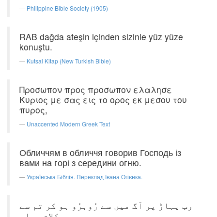
Philippine Bible Society (1905)
RAB dağda ateşin içinden sizinle yüz yüze
konuştu.
Kutsal Kitap (New Turkish Bible)
Προσωπον προς προσωπον ελαλησε
Κυριος με σας εις το ορος εκ μεσου του
πυρος,
Unaccented Modern Greek Text
Обличчям в обличчя говорив Господь із
вами на горі з середини огню.
Українська Біблія. Переклад Івана Огієнка.
رب پہاڑ پر آگ میں سے رُوبرُو ہو کر تم سے
ہم کلام ہوا۔