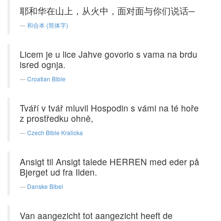
耶和华在山上，从火中，面对面与你们说话─
和合本 (简体字)
Licem je u lice Jahve govorio s vama na brdu
isred ognja.
Croatian Bible
Tváří v tvář mluvil Hospodin s vámi na té hoře
z prostředku ohně,
Czech Bible Kralicka
Ansigt til Ansigt talede HERREN med eder på
Bjerget ud fra Ilden.
Danske Bibel
Van aangezicht tot aangezicht heeft de