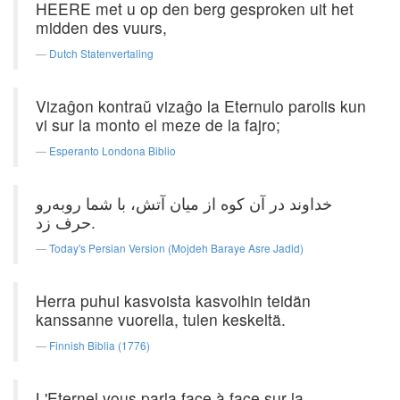
HEERE met u op den berg gesproken uit het
midden des vuurs,
Dutch Statenvertaling
Vizaĝon kontraŭ vizaĝo la Eternulo parolis kun
vi sur la monto el meze de la fajro;
Esperanto Londona Biblio
خداوند در آن کوه از میان آتش، با شما روبه‌رو
حرف زد.
Today's Persian Version (Mojdeh Baraye Asre Jadid)
Herra puhui kasvoista kasvoihin teidän
kanssanne vuorella, tulen keskeltä.
Finnish Biblia (1776)
L'Eternel vous parla face à face sur la