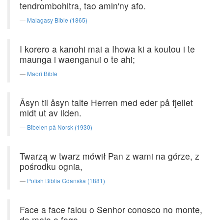
tendrombohitra, tao amin'ny afo.
Malagasy Bible (1865)
I korero a kanohi mai a Ihowa ki a koutou i te
maunga i waenganui o te ahi;
Maori Bible
Åsyn til åsyn talte Herren med eder på fjellet
midt ut av ilden.
Bibelen på Norsk (1930)
Twarzą w twarz mówił Pan z wami na górze, z
pośrodku ognia,
Polish Biblia Gdanska (1881)
Face a face falou o Senhor conosco no monte,
do meio o fogo