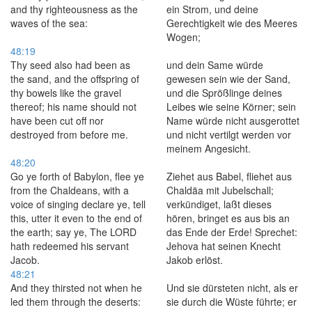
and thy righteousness as the
ein Strom, und deine
waves of the sea:
Gerechtigkeit wie des Meeres
Wogen;
48:19
Thy seed also had been as
und dein Same würde
the sand, and the offspring of
gewesen sein wie der Sand,
thy bowels like the gravel
und die Sprößlinge deines
thereof; his name should not
Leibes wie seine Körner; sein
have been cut off nor
Name würde nicht ausgerottet
destroyed from before me.
und nicht vertilgt werden vor
meinem Angesicht.
48:20
Go ye forth of Babylon, flee ye
Ziehet aus Babel, fliehet aus
from the Chaldeans, with a
Chaldäa mit Jubelschall;
voice of singing declare ye, tell
verkündiget, laßt dieses
this, utter it even to the end of
hören, bringet es aus bis an
the earth; say ye, The LORD
das Ende der Erde! Sprechet:
hath redeemed his servant
Jehova hat seinen Knecht
Jacob.
Jakob erlöst.
48:21
And they thirsted not when he
Und sie dürsteten nicht, als er
led them through the deserts:
sie durch die Wüste führte; er