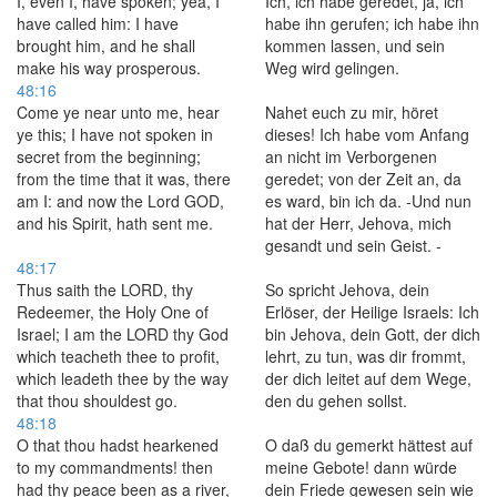
I, even I, have spoken; yea, I
Ich, ich habe geredet, ja, ich
have called him: I have
habe ihn gerufen; ich habe ihn
brought him, and he shall
kommen lassen, und sein
make his way prosperous.
Weg wird gelingen.
48:16
Come ye near unto me, hear
Nahet euch zu mir, höret
ye this; I have not spoken in
dieses! Ich habe vom Anfang
secret from the beginning;
an nicht im Verborgenen
from the time that it was, there
geredet; von der Zeit an, da
am I: and now the Lord GOD,
es ward, bin ich da. -Und nun
and his Spirit, hath sent me.
hat der Herr, Jehova, mich
gesandt und sein Geist. -
48:17
Thus saith the LORD, thy
So spricht Jehova, dein
Redeemer, the Holy One of
Erlöser, der Heilige Israels: Ich
Israel; I am the LORD thy God
bin Jehova, dein Gott, der dich
which teacheth thee to profit,
lehrt, zu tun, was dir frommt,
which leadeth thee by the way
der dich leitet auf dem Wege,
that thou shouldest go.
den du gehen sollst.
48:18
O that thou hadst hearkened
O daß du gemerkt hättest auf
to my commandments! then
meine Gebote! dann würde
had thy peace been as a river,
dein Friede gewesen sein wie