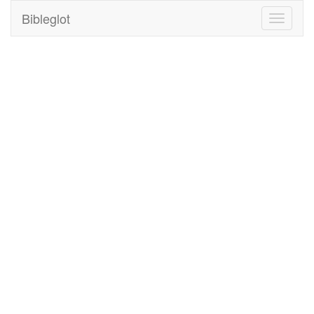
Bibleglot
Toggle
navigati