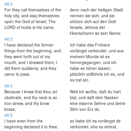
48:2
For they call themselves of the
denn nach der heiligen Stadt
holy city, and stay themselves
nennen sie sich, und sie
upon the God of Israel; The
stützen sich auf den Gott
LORD of hosts is his name.
Israels, Jehova der
Heerscharen ist sein Name:
48:3
I have declared the former
Ich habe das Frühere
things from the beginning; and
vorlängst verkündet, und aus
they went forth out of my
meinem Munde ist es
mouth, and I shewed them; I
hervorgegangen, und ich
did them suddenly, and they
habe es hören lassen;
came to pass.
plötzlich vollführte ich es, und
es traf ein.
48:4
Because I knew that thou art
Weil ich wußte, daß du hart
obstinate, and thy neck is an
bist, und daß dein Nacken
iron sinew, and thy brow
eine eiserne Sehne und deine
brass;
Stirn von Erz ist,
48:5
I have even from the
so habe ich es vorlängst dir
beginning declared it to thee;
verkündet, ehe es eintraf,