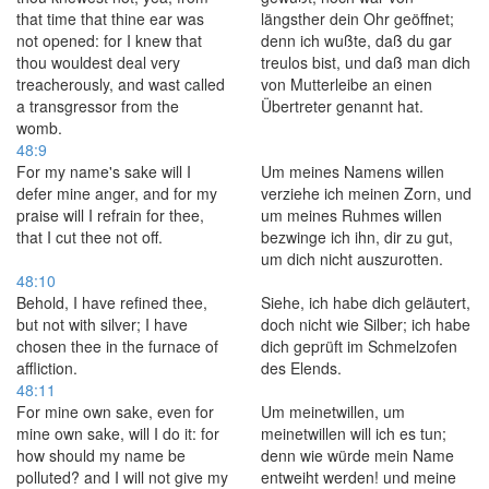
that time that thine ear was
längsther dein Ohr geöffnet;
not opened: for I knew that
denn ich wußte, daß du gar
thou wouldest deal very
treulos bist, und daß man dich
treacherously, and wast called
von Mutterleibe an einen
a transgressor from the
Übertreter genannt hat.
womb.
48:9
For my name's sake will I
Um meines Namens willen
defer mine anger, and for my
verziehe ich meinen Zorn, und
praise will I refrain for thee,
um meines Ruhmes willen
that I cut thee not off.
bezwinge ich ihn, dir zu gut,
um dich nicht auszurotten.
48:10
Behold, I have refined thee,
Siehe, ich habe dich geläutert,
but not with silver; I have
doch nicht wie Silber; ich habe
chosen thee in the furnace of
dich geprüft im Schmelzofen
affliction.
des Elends.
48:11
For mine own sake, even for
Um meinetwillen, um
mine own sake, will I do it: for
meinetwillen will ich es tun;
how should my name be
denn wie würde mein Name
polluted? and I will not give my
entweiht werden! und meine