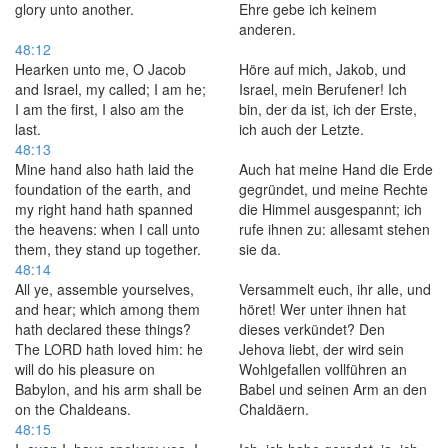
glory unto another.
Ehre gebe ich keinem
anderen.
48:12
Hearken unto me, O Jacob
Höre auf mich, Jakob, und
and Israel, my called; I am he;
Israel, mein Berufener! Ich
I am the first, I also am the
bin, der da ist, ich der Erste,
last.
ich auch der Letzte.
48:13
Mine hand also hath laid the
Auch hat meine Hand die Erde
foundation of the earth, and
gegründet, und meine Rechte
my right hand hath spanned
die Himmel ausgespannt; ich
the heavens: when I call unto
rufe ihnen zu: allesamt stehen
them, they stand up together.
sie da.
48:14
All ye, assemble yourselves,
Versammelt euch, ihr alle, und
and hear; which among them
höret! Wer unter ihnen hat
hath declared these things?
dieses verkündet? Den
The LORD hath loved him: he
Jehova liebt, der wird sein
will do his pleasure on
Wohlgefallen vollführen an
Babylon, and his arm shall be
Babel und seinen Arm an den
on the Chaldeans.
Chaldäern.
48:15