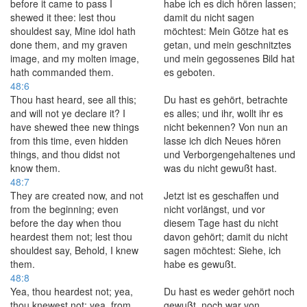
before it came to pass I
habe ich es dich hören lassen;
shewed it thee: lest thou
damit du nicht sagen
shouldest say, Mine idol hath
möchtest: Mein Götze hat es
done them, and my graven
getan, und mein geschnitztes
image, and my molten image,
und mein gegossenes Bild hat
hath commanded them.
es geboten.
48:6
Thou hast heard, see all this;
Du hast es gehört, betrachte
and will not ye declare it? I
es alles; und ihr, wollt ihr es
have shewed thee new things
nicht bekennen? Von nun an
from this time, even hidden
lasse ich dich Neues hören
things, and thou didst not
und Verborgengehaltenes und
know them.
was du nicht gewußt hast.
48:7
They are created now, and not
Jetzt ist es geschaffen und
from the beginning; even
nicht vorlängst, und vor
before the day when thou
diesem Tage hast du nicht
heardest them not; lest thou
davon gehört; damit du nicht
shouldest say, Behold, I knew
sagen möchtest: Siehe, ich
them.
habe es gewußt.
48:8
Yea, thou heardest not; yea,
Du hast es weder gehört noch
thou knewest not; yea, from
gewußt, noch war von