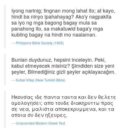
Iyong narinig; tingnan mong lahat ito; at kayo,
hindi ba ninyo ipahahayag? Ako'y nagpakita
sa iyo ng mga bagong bagay mula sa
panahong ito, sa makatuwid baga'y mga
kubling bagay na hindi mo naalaman.
Philippine Bible Society (1905)
Bunları duydunuz, hepsini inceleyin. Peki,
kabul etmeyecek misiniz? Şimdiden size yeni
şeyler, Bilmediğiniz gizli şeyler açıklayacağım.
Kutsal Kitap (New Turkish Bible)
Ηκουσας ιδε παντα ταυτα και δεν θελετε
ομολογησει; απο τουδε διακηρυττω προς
σε νεα, μαλιστα αποκεκρυμμενα, και τα
οποια συ δεν ηξευρες.
Unaccented Modern Greek Text