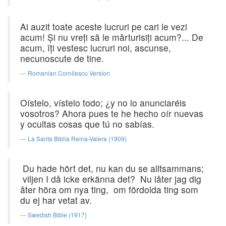
Ai auzit toate aceste lucruri pe cari le vezi
acum! Şi nu vreţi să le mărturisiţi acum?... De
acum, îţi vestesc lucruri noi, ascunse,
necunoscute de tine.
Romanian Cornilescu Version
Oístelo, vístelo todo; ¿y no lo anunciaréis
vosotros? Ahora pues te he hecho oír nuevas
y ocultas cosas que tú no sabías.
La Santa Biblia Reina-Valera (1909)
Du hade hört det, nu kan du se alltsammans;
viljen I då icke erkänna det? Nu låter jag dig
åter höra om nya ting, om fördolda ting som
du ej har vetat av.
Swedish Bible (1917)