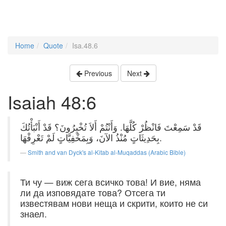
Home
Quote
Isa.48.6
Previous
Next
Isaiah 48:6
قَدْ سَمِعْتَ فَانْظُرْ كُلَّهَا. وَأَنْتُمْ أَلاَ تُخْبِرُونَ؟ قَدْ أَنْبَأْتُكَ
بِحَدِيثَاتٍ مُنْذُ الآنَ، وَبِمَخْفِيَّاتٍ لَمْ تَعْرِفْهَا.
Smith and van Dyck's al-Kitab al-Muqaddas (Arabic Bible)
Ти чу — виж сега всичко това! И вие, няма
ли да изповядате това? Отсега ти
известявам нови неща и скрити, които не си
знаел.