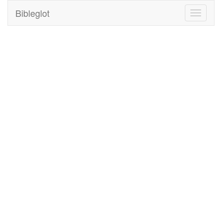
Bibleglot
Toggle
navigati