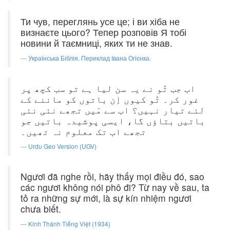
Ти чув, переглянь усе це; і ви хіба не
визнаєте цього? Тепер розповів Я тобі
новини й таємниці, яких ти не знав.
Українська Біблія. Переклад Івана Огієнка.
اب جب تُو نے یہ سن لیا ہے تو سب کچھ پر
غور کر۔ تُو کیوں اِن باتوں کو ماننے کے
لئے تیار نہیں؟ اب سے مَیں تجھے نئی نئی
باتیں بتاؤں گا، ایسی پوشیدہ باتیں جو
تجھے اب تک معلوم نہ تھیں۔
Urdu Geo Version (UGV)
Ngươi đã nghe rồi, hãy thấy mọi điều đó, sao
các ngươi không nói phô đi? Từ nay về sau, ta
tỏ ra những sự mới, là sự kín nhiệm ngươi
chưa biết.
Kinh Thánh Tiếng Việt (1934)