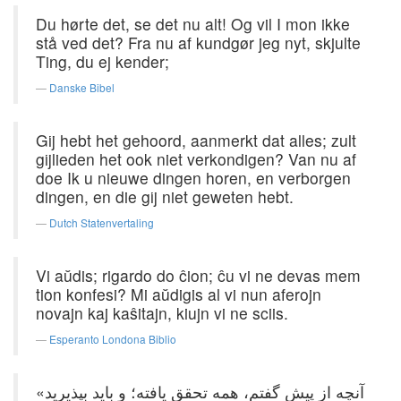
Du hørte det, se det nu alt! Og vil I mon ikke
stå ved det? Fra nu af kundgør jeg nyt, skjulte
Ting, du ej kender;
Danske Bibel
Gij hebt het gehoord, aanmerkt dat alles; zult
gijlieden het ook niet verkondigen? Van nu af
doe Ik u nieuwe dingen horen, en verborgen
dingen, en die gij niet geweten hebt.
Dutch Statenvertaling
Vi aŭdis; rigardo do ĉion; ĉu vi ne devas mem
tion konfesi? Mi aŭdigis al vi nun aferojn
novajn kaj kaŝitajn, kiujn vi ne sciis.
Esperanto Londona Biblio
«آنچه از پیش گفتم، همه تحقق یافته؛ و باید بپذیرید