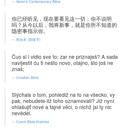
Veren's Contemporary Bible
你已经听见，现在要看见这一切；你不说明
吗？从今以后，我将新事，就是你所不知道的
隐密事指示你。
和合本 (简体字)
Čuo si i vidio sve to; zar ne priznaješ? A sada
navijestit ću ti nešto novo, otajno, što još ne
znaš;
Croatian Bible
Slýchals o tom, pohlediž na to na všecko, vy
pak, nebudete-liž toho oznamovati? Již nyní
ohlašujiť nové a tajné věci, o nichž jsi ty nic
nevěděl.
Czech Bible Kralicka