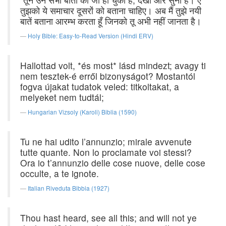
तुझको ये समाचार दूसरों को बताना चाहिए। अब मैं तुझे नयी
बातें बताना आरम्भ करता हूँ जिनको तू अभी नहीं जानता है।
Holy Bible: Easy-to-Read Version (Hindi ERV)
Hallottad volt, *és most* lásd mindezt; avagy ti
nem tesztek-é erről bizonyságot? Mostantól
fogva újakat tudatok veled: titkoltakat, a
melyeket nem tudtál;
Hungarian Vizsoly (Karoli) Biblia (1590)
Tu ne hai udito l’annunzio; mirale avvenute
tutte quante. Non lo proclamate voi stessi?
Ora io t’annunzio delle cose nuove, delle cose
occulte, a te ignote.
Italian Riveduta Bibbia (1927)
Thou hast heard, see all this; and will not ye