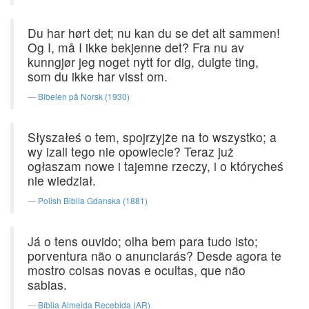
Du har hørt det; nu kan du se det alt sammen!
Og I, må I ikke bekjenne det? Fra nu av
kunngjør jeg noget nytt for dig, dulgte ting,
som du ikke har visst om.
Bibelen på Norsk (1930)
Słyszałeś o tem, spojrzyjże na to wszystko; a
wy izali tego nie opowiecie? Teraz już
ogłaszam nowe i tajemne rzeczy, i o którycheś
nie wiedział.
Polish Biblia Gdanska (1881)
Já o tens ouvido; olha bem para tudo isto;
porventura não o anunciarás? Desde agora te
mostro coisas novas e ocultas, que não
sabias.
Bíblia Almeida Recebida (AR)