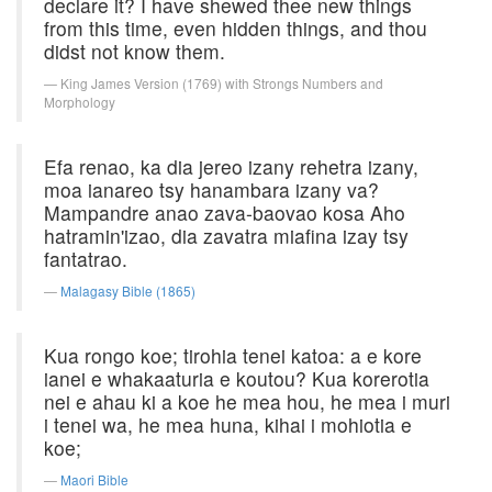
declare it? I have shewed thee new things
from this time, even hidden things, and thou
didst not know them.
King James Version (1769) with Strongs Numbers and
Morphology
Efa renao, ka dia jereo izany rehetra izany,
moa ianareo tsy hanambara izany va?
Mampandre anao zava-baovao kosa Aho
hatramin'izao, dia zavatra miafina izay tsy
fantatrao.
Malagasy Bible (1865)
Kua rongo koe; tirohia tenei katoa: a e kore
ianei e whakaaturia e koutou? Kua korerotia
nei e ahau ki a koe he mea hou, he mea i muri
i tenei wa, he mea huna, kihai i mohiotia e
koe;
Maori Bible