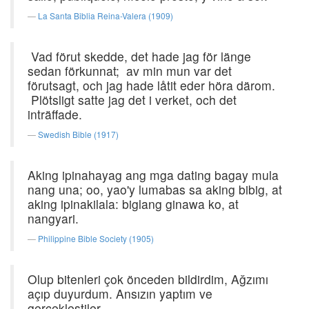
La Santa Biblia Reina-Valera (1909)
Vad förut skedde, det hade jag för länge
sedan förkunnat; av min mun var det
förutsagt, och jag hade låtit eder höra därom.
Plötsligt satte jag det i verket, och det
inträffade.
Swedish Bible (1917)
Aking ipinahayag ang mga dating bagay mula
nang una; oo, yao'y lumabas sa aking bibig, at
aking ipinakilala: biglang ginawa ko, at
nangyari.
Philippine Bible Society (1905)
Olup bitenleri çok önceden bildirdim, Ağzımı
açıp duyurdum. Ansızın yaptım ve
gerçekleştiler.