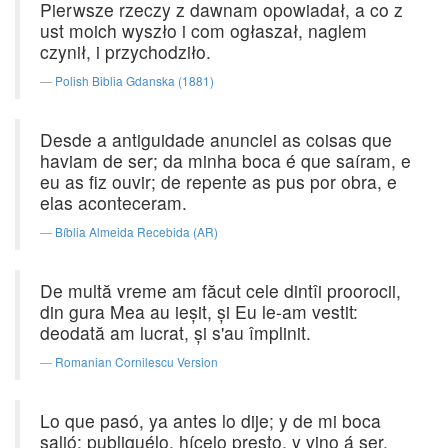
Pierwsze rzeczy z dawnam opowiadał, a co z
ust moich wyszło i com ogłaszał, naglem
czynił, i przychodziło.
Polish Biblia Gdanska (1881)
Desde a antiguidade anunciei as coisas que
haviam de ser; da minha boca é que saíram, e
eu as fiz ouvir; de repente as pus por obra, e
elas aconteceram.
Bíblia Almeida Recebida (AR)
De multă vreme am făcut cele dintîi proorocii,
din gura Mea au ieşit, şi Eu le-am vestit:
deodată am lucrat, şi s'au împlinit.
Romanian Cornilescu Version
Lo que pasó, ya antes lo dije; y de mi boca
salió; publiquélo, hícelo presto, y vino á ser.