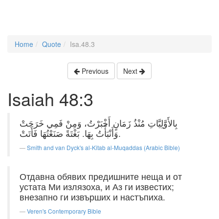
Home
Quote
Isa.48.3
Previous
Next
Isaiah 48:3
بِالأَوَّلِيَّاتِ مُنْذُ زَمَانٍ أَخْبَرْتُ، وَمِنْ فَمِي خَرَجَتْ
وَأَنْبَأْتُ بِهَا. بَغْتَةً صَنَعْتُهَا فَأَتَتْ.
Smith and van Dyck's al-Kitab al-Muqaddas (Arabic Bible)
Отдавна обявих предишните неща и от
устата Ми излязоха, и Аз ги известих;
внезапно ги извърших и настъпиха.
Veren's Contemporary Bible