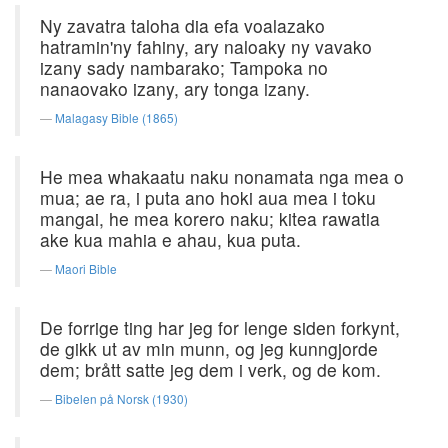
Ny zavatra taloha dia efa voalazako
hatramin'ny fahiny, ary naloaky ny vavako
izany sady nambarako; Tampoka no
nanaovako izany, ary tonga izany.
Malagasy Bible (1865)
He mea whakaatu naku nonamata nga mea o
mua; ae ra, i puta ano hoki aua mea i toku
mangai, he mea korero naku; kitea rawatia
ake kua mahia e ahau, kua puta.
Maori Bible
De forrige ting har jeg for lenge siden forkynt,
de gikk ut av min munn, og jeg kunngjorde
dem; brått satte jeg dem i verk, og de kom.
Bibelen på Norsk (1930)