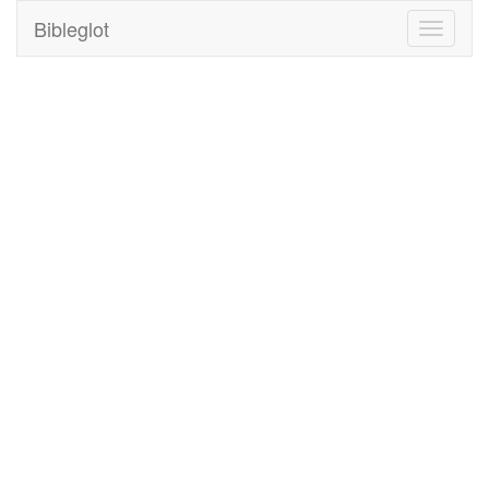
Bibleglot
Toggle
navigati