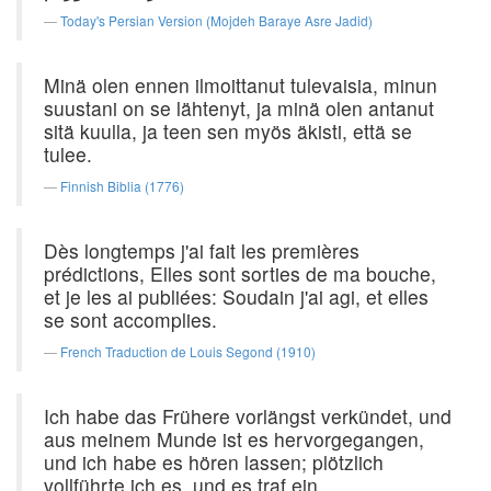
Today's Persian Version (Mojdeh Baraye Asre Jadid)
Minä olen ennen ilmoittanut tulevaisia, minun
suustani on se lähtenyt, ja minä olen antanut
sitä kuulla, ja teen sen myös äkisti, että se
tulee.
Finnish Biblia (1776)
Dès longtemps j'ai fait les premières
prédictions, Elles sont sorties de ma bouche,
et je les ai publiées: Soudain j'ai agi, et elles
se sont accomplies.
French Traduction de Louis Segond (1910)
Ich habe das Frühere vorlängst verkündet, und
aus meinem Munde ist es hervorgegangen,
und ich habe es hören lassen; plötzlich
vollführte ich es, und es traf ein.