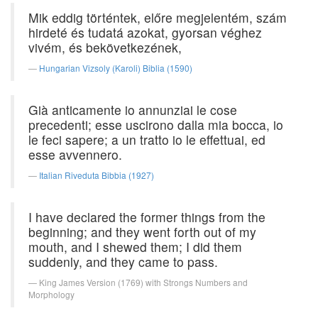
Mik eddig történtek, előre megjelentém, szám
hirdeté és tudatá azokat, gyorsan véghez
vivém, és bekövetkezének,
Hungarian Vizsoly (Karoli) Biblia (1590)
Già anticamente io annunziai le cose
precedenti; esse uscirono dalla mia bocca, io
le feci sapere; a un tratto io le effettuai, ed
esse avvennero.
Italian Riveduta Bibbia (1927)
I have declared the former things from the
beginning; and they went forth out of my
mouth, and I shewed them; I did them
suddenly, and they came to pass.
King James Version (1769) with Strongs Numbers and
Morphology