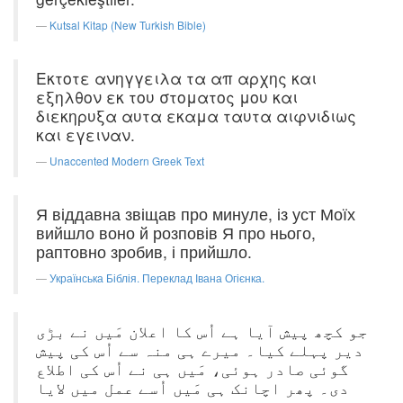
Kutsal Kitap (New Turkish Bible)
Εκτοτε ανηγγειλα τα απ αρχης και
εξηλθον εκ του στοματος μου και
διεκηρυξα αυτα εκαμα ταυτα αιφνιδιως
και εγειναν.
Unaccented Modern Greek Text
Я віддавна звіщав про минуле, із уст Моїх
вийшло воно й розповів Я про нього,
раптовно зробив, і прийшло.
Українська Біблія. Переклад Івана Огієнка.
جو کچھ پیش آیا ہے اُس کا اعلان مَیں نے بڑی
دیر پہلے کیا۔ میرے ہی منہ سے اُس کی پیش
گوئی صادر ہوئی، مَیں ہی نے اُس کی اطلاع
دی۔ پھر اچانک ہی مَیں اُسے عمل میں لایا