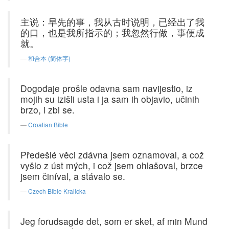
主说：早先的事，我从古时说明，已经出了我
的口，也是我所指示的；我忽然行做，事便成
就。
和合本 (简体字)
Dogođaje prošle odavna sam navijestio, iz
mojih su izišli usta i ja sam ih objavio, učinih
brzo, i zbi se.
Croatian Bible
Předešlé věci zdávna jsem oznamoval, a což
vyšlo z úst mých, i což jsem ohlašoval, brzce
jsem činíval, a stávalo se.
Czech Bible Kralicka
Jeg forudsagde det, som er sket, af min Mund