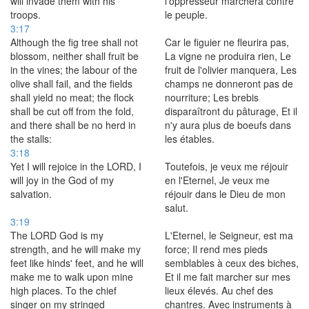
will invade them with his
l'oppresseur marchera contre
troops.
le peuple.
3:17
Although the fig tree shall not
Car le figuier ne fleurira pas,
blossom, neither shall fruit be
La vigne ne produira rien, Le
in the vines; the labour of the
fruit de l'olivier manquera, Les
olive shall fail, and the fields
champs ne donneront pas de
shall yield no meat; the flock
nourriture; Les brebis
shall be cut off from the fold,
disparaîtront du pâturage, Et il
and there shall be no herd in
n'y aura plus de boeufs dans
the stalls:
les étables.
3:18
Yet I will rejoice in the LORD, I
Toutefois, je veux me réjouir
will joy in the God of my
en l'Eternel, Je veux me
salvation.
réjouir dans le Dieu de mon
salut.
3:19
The LORD God is my
L'Eternel, le Seigneur, est ma
strength, and he will make my
force; Il rend mes pieds
feet like hinds' feet, and he will
semblables à ceux des biches,
make me to walk upon mine
Et il me fait marcher sur mes
high places. To the chief
lieux élevés. Au chef des
singer on my stringed
chantres. Avec instruments à