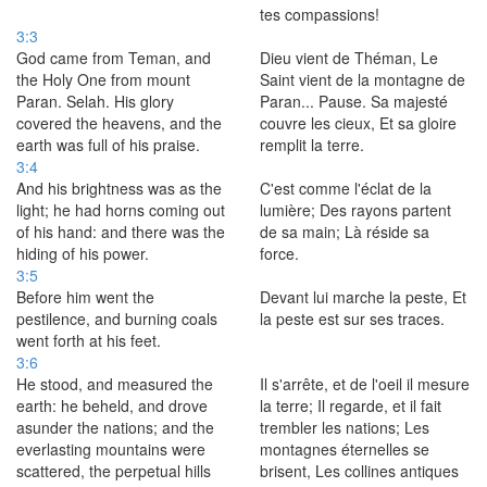
tes compassions!
3:3
God came from Teman, and
Dieu vient de Théman, Le
the Holy One from mount
Saint vient de la montagne de
Paran. Selah. His glory
Paran... Pause. Sa majesté
covered the heavens, and the
couvre les cieux, Et sa gloire
earth was full of his praise.
remplit la terre.
3:4
And his brightness was as the
C'est comme l'éclat de la
light; he had horns coming out
lumière; Des rayons partent
of his hand: and there was the
de sa main; Là réside sa
hiding of his power.
force.
3:5
Before him went the
Devant lui marche la peste, Et
pestilence, and burning coals
la peste est sur ses traces.
went forth at his feet.
3:6
He stood, and measured the
Il s'arrête, et de l'oeil il mesure
earth: he beheld, and drove
la terre; Il regarde, et il fait
asunder the nations; and the
trembler les nations; Les
everlasting mountains were
montagnes éternelles se
scattered, the perpetual hills
brisent, Les collines antiques