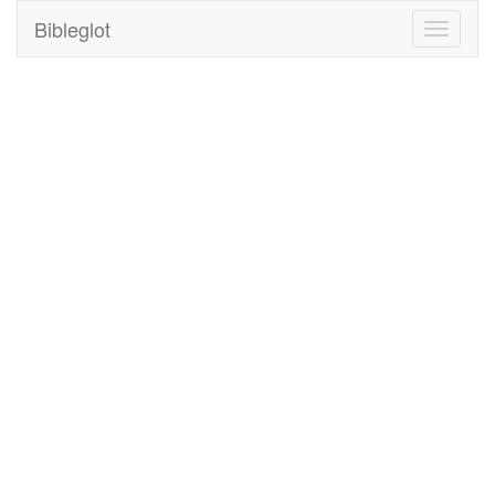
Bibleglot
Toggle
navigati