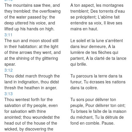
The mountains saw thee, and
A ton aspect, les montagnes
they trembled: the overflowing
tremblent; Des torrents d'eau
of the water passed by: the
se précipitent; L'abîme fait
deep uttered his voice, and
entendre sa voix, Il lève ses
lifted up his hands on high.
mains en haut.
3:11
The sun and moon stood still
Le soleil et la lune s'arrêtent
in their habitation: at the light
dans leur demeure, A la
of thine arrows they went, and
lumière de tes flèches qui
at the shining of thy glittering
partent, A la clarté de ta lance
spear.
qui brille.
3:12
Thou didst march through the
Tu parcours la terre dans ta
land in indignation, thou didst
fureur, Tu écrases les nations
thresh the heathen in anger.
dans ta colère.
3:13
Thou wentest forth for the
Tu sors pour délivrer ton
salvation of thy people, even
peuple, Pour délivrer ton oint;
for salvation with thine
Tu brises le faîte de la maison
anointed; thou woundedst the
du méchant, Tu la détruis de
head out of the house of the
fond en comble. Pause.
wicked, by discovering the