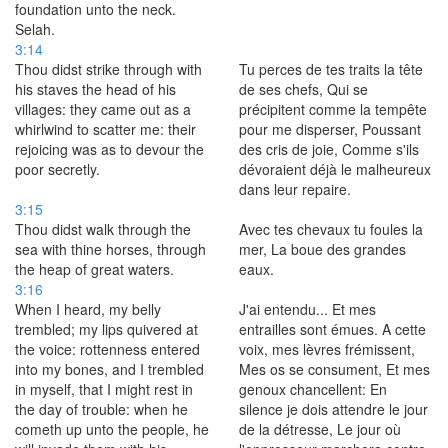
foundation unto the neck.
Selah.
3:14
Thou didst strike through with
Tu perces de tes traits la tête
his staves the head of his
de ses chefs, Qui se
villages: they came out as a
précipitent comme la tempête
whirlwind to scatter me: their
pour me disperser, Poussant
rejoicing was as to devour the
des cris de joie, Comme s'ils
poor secretly.
dévoraient déjà le malheureux
dans leur repaire.
3:15
Thou didst walk through the
Avec tes chevaux tu foules la
sea with thine horses, through
mer, La boue des grandes
the heap of great waters.
eaux.
3:16
When I heard, my belly
J'ai entendu... Et mes
trembled; my lips quivered at
entrailles sont émues. A cette
the voice: rottenness entered
voix, mes lèvres frémissent,
into my bones, and I trembled
Mes os se consument, Et mes
in myself, that I might rest in
genoux chancellent: En
the day of trouble: when he
silence je dois attendre le jour
cometh up unto the people, he
de la détresse, Le jour où