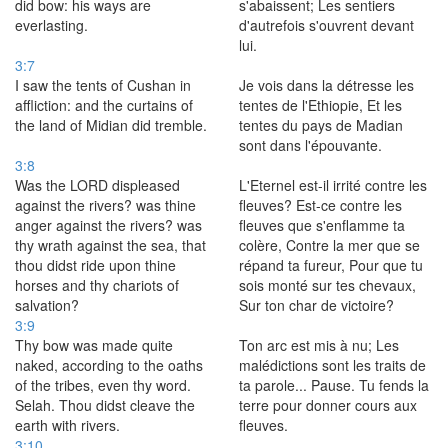
did bow: his ways are
s'abaissent; Les sentiers
everlasting.
d'autrefois s'ouvrent devant
lui.
3:7
I saw the tents of Cushan in
Je vois dans la détresse les
affliction: and the curtains of
tentes de l'Ethiopie, Et les
the land of Midian did tremble.
tentes du pays de Madian
sont dans l'épouvante.
3:8
Was the LORD displeased
L'Eternel est-il irrité contre les
against the rivers? was thine
fleuves? Est-ce contre les
anger against the rivers? was
fleuves que s'enflamme ta
thy wrath against the sea, that
colère, Contre la mer que se
thou didst ride upon thine
répand ta fureur, Pour que tu
horses and thy chariots of
sois monté sur tes chevaux,
salvation?
Sur ton char de victoire?
3:9
Thy bow was made quite
Ton arc est mis à nu; Les
naked, according to the oaths
malédictions sont les traits de
of the tribes, even thy word.
ta parole... Pause. Tu fends la
Selah. Thou didst cleave the
terre pour donner cours aux
earth with rivers.
fleuves.
3:10