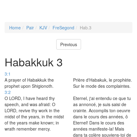
Home
Pair
KJV
FreSegond
Hab.3
Previous
Habakkuk 3
3:1
A prayer of Habakkuk the
Prière d'Habakuk, le prophète.
prophet upon Shigionoth.
Sur le mode des complaintes.
3:2
O LORD, I have heard thy
Eternel, j'ai entendu ce que tu
speech, and was afraid: O
as annoncé, je suis saisi de
LORD, revive thy work in the
crainte. Accomplis ton oeuvre
midst of the years, in the midst
dans le cours des années, ô
of the years make known; in
Eternel! Dans le cours des
wrath remember mercy.
années manifeste-la! Mais
dans ta colère souviens-toi de