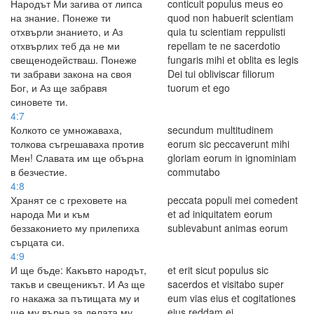
Народът Ми загива от липса
conticuit populus meus eo
на знание. Понеже ти
quod non habuerit scientiam
отхвърли знанието, и Аз
quia tu scientiam reppulisti
отхвърлих теб да не ми
repellam te ne sacerdotio
свещенодействаш. Понеже
fungaris mihi et oblita es legis
ти забрави закона на своя
Dei tui obliviscar filiorum
Бог, и Аз ще забравя
tuorum et ego
синовете ти.
4:7
Колкото се умножаваха,
secundum multitudinem
толкова съгрешаваха против
eorum sic peccaverunt mihi
Мен! Славата им ще обърна
gloriam eorum in ignominiam
в безчестие.
commutabo
4:8
Хранят се с греховете на
peccata populi mei comedent
народа Ми и към
et ad iniquitatem eorum
беззаконието му прилепиха
sublevabunt animas eorum
сърцата си.
4:9
И ще бъде: Какъвто народът,
et erit sicut populus sic
такъв и свещеникът. И Аз ще
sacerdos et visitabo super
го накажа за пътищата му и
eum vias eius et cogitationes
ще му върна за делата му.
eius reddam ei