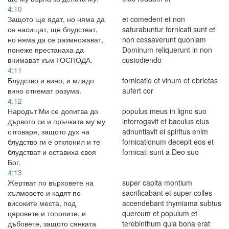
4:10
Защото ще ядат, но няма да
et comedent et non
се насищат, ще блудстват,
saturabuntur fornicati sunt et
но няма да се размножават,
non cessaverunt quoniam
понеже престанаха да
Dominum reliquerunt in non
внимават към ГОСПОДА.
custodiendo
4:11
Блудство и вино, и младо
fornicatio et vinum et ebrietas
вино отнемат разума.
aufert cor
4:12
Народът Ми се допитва до
populus meus in ligno suo
дървото си и пръчката му му
interrogavit et baculus eius
отговаря, защото дух на
adnuntiavit ei spiritus enim
блудство ги е отклонил и те
fornicationum decepit eos et
блудстват и оставиха своя
fornicati sunt a Deo suo
Бог.
4:13
Жертват по върховете на
super capita montium
хълмовете и кадят по
sacrificabant et super colles
високите места, под
accendebant thymiama subtus
цяровете и тополите, и
quercum et populum et
дъбовете, защото сянката
terebinthum quia bona erat