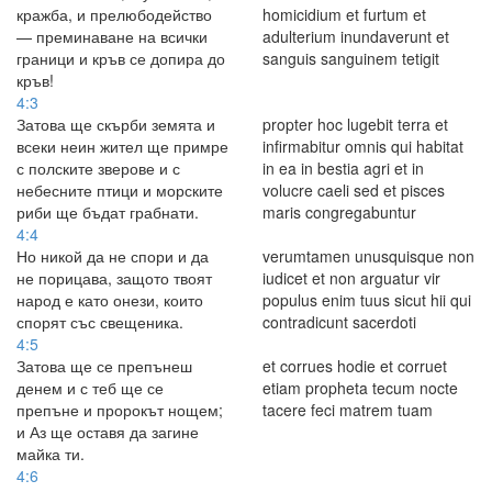
кражба, и прелюбодейство
homicidium et furtum et
— преминаване на всички
adulterium inundaverunt et
граници и кръв се допира до
sanguis sanguinem tetigit
кръв!
4:3
Затова ще скърби земята и
propter hoc lugebit terra et
всеки неин жител ще примре
infirmabitur omnis qui habitat
с полските зверове и с
in ea in bestia agri et in
небесните птици и морските
volucre caeli sed et pisces
риби ще бъдат грабнати.
maris congregabuntur
4:4
Но никой да не спори и да
verumtamen unusquisque non
не порицава, защото твоят
iudicet et non arguatur vir
народ е като онези, които
populus enim tuus sicut hii qui
спорят със свещеника.
contradicunt sacerdoti
4:5
Затова ще се препънеш
et corrues hodie et corruet
денем и с теб ще се
etiam propheta tecum nocte
препъне и пророкът нощем;
tacere feci matrem tuam
и Аз ще оставя да загине
майка ти.
4:6