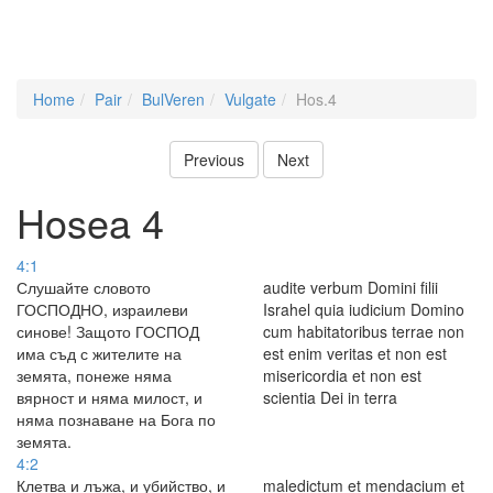
Home
Pair
BulVeren
Vulgate
Hos.4
Previous
Next
Hosea 4
4:1
Слушайте словото
audite verbum Domini filii
ГОСПОДНО, израилеви
Israhel quia iudicium Domino
синове! Защото ГОСПОД
cum habitatoribus terrae non
има съд с жителите на
est enim veritas et non est
земята, понеже няма
misericordia et non est
вярност и няма милост, и
scientia Dei in terra
няма познаване на Бога по
земята.
4:2
Клетва и лъжа, и убийство, и
maledictum et mendacium et