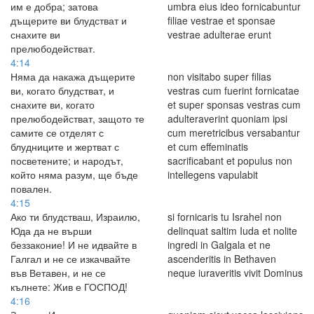
им е добра; затова
umbra eius ideo fornicabuntur
дъщерите ви блудстват и
filiae vestrae et sponsae
снахите ви
vestrae adulterae erunt
прелюбодействат.
4:14
Няма да накажа дъщерите
non visitabo super filias
ви, когато блудстват, и
vestras cum fuerint fornicatae
снахите ви, когато
et super sponsas vestras cum
прелюбодействат, защото те
adulteraverint quoniam ipsi
самите се отделят с
cum meretricibus versabantur
блудниците и жертват с
et cum effeminatis
посветените; и народът,
sacrificabant et populus non
който няма разум, ще бъде
intellegens vapulabit
повален.
4:15
Ако ти блудстваш, Израилю,
si fornicaris tu Israhel non
Юда да не върши
delinquat saltim Iuda et nolite
беззаконие! И не идвайте в
ingredi in Galgala et ne
Галгал и не се изкачвайте
ascenderitis in Bethaven
във Ветавен, и не се
neque iuraveritis vivit Dominus
кълнете: Жив е ГОСПОД!
4:16