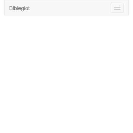
Bibleglot
Toggle
navigati