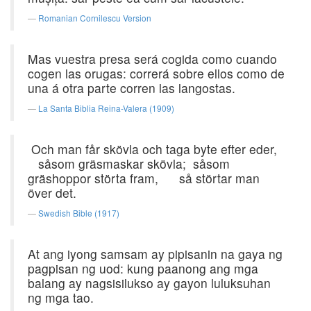
Romanian Cornilescu Version
Mas vuestra presa será cogida como cuando
cogen las orugas: correrá sobre ellos como de
una á otra parte corren las langostas.
La Santa Biblia Reina-Valera (1909)
Och man får skövla och taga byte efter eder,
såsom gräsmaskar skövla; såsom
gräshoppor störta fram, så störtar man
över det.
Swedish Bible (1917)
At ang iyong samsam ay pipisanin na gaya ng
pagpisan ng uod: kung paanong ang mga
balang ay nagsisilukso ay gayon luluksuhan
ng mga tao.