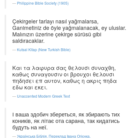
Philippine Bible Society (1905)
Çekirgeler tarlayı nasıl yağmalarsa,
Ganimetiniz de öyle yağmalanacak, ey uluslar.
Malınızın üzerine çekirge sürüsü gibi
saldıracaklar.
Kutsal Kitap (New Turkish Bible)
Και τα λαφυρα σας θελουσι συναχθη,
καθως συναγουσιν οι βρουχοι θελουσι
πηδησει επ αυτον, καθως η ακρις πηδα
εδω και εκει.
Unaccented Modern Greek Text
І ваша здобич збереться, як збирають тих
коників, як літає ота сарана, так кидатись
будуть на неї.
Українська Біблія. Переклад Івана Огієнка.