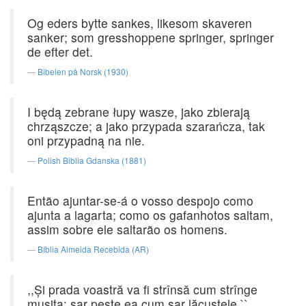
Og eders bytte sankes, likesom skaveren
sanker; som gresshoppene springer, springer
de efter det.
Bibelen på Norsk (1930)
I będą zebrane łupy wasze, jako zbierają
chrząszcze; a jako przypada szarańcza, tak
oni przypadną na nie.
Polish Biblia Gdanska (1881)
Então ajuntar-se-á o vosso despojo como
ajunta a lagarta; como os gafanhotos saltam,
assim sobre ele saltarão os homens.
Bíblia Almeida Recebida (AR)
,,Şi prada voastră va fi strînsă cum strînge
muşiţa: sar peste ea cum sar lăcustele.``