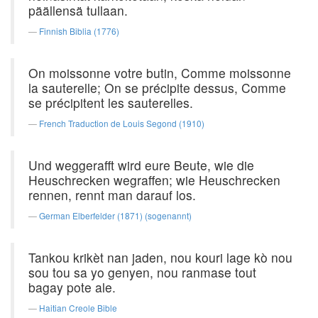
päällensä tullaan.
Finnish Biblia (1776)
On moissonne votre butin, Comme moissonne
la sauterelle; On se précipite dessus, Comme
se précipitent les sauterelles.
French Traduction de Louis Segond (1910)
Und weggerafft wird eure Beute, wie die
Heuschrecken wegraffen; wie Heuschrecken
rennen, rennt man darauf los.
German Elberfelder (1871) (sogenannt)
Tankou krikèt nan jaden, nou kouri lage kò nou
sou tou sa yo genyen, nou ranmase tout
bagay pote ale.
Haitian Creole Bible