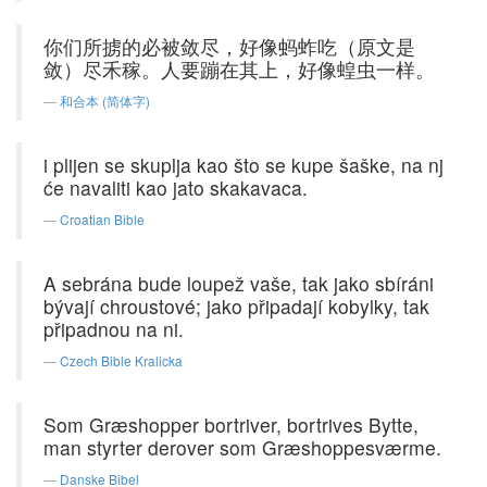
你们所掳的必被敛尽，好像蚂蚱吃（原文是
敛）尽禾稼。人要蹦在其上，好像蝗虫一样。
和合本 (简体字)
i plijen se skuplja kao što se kupe šaške, na nj
će navaliti kao jato skakavaca.
Croatian Bible
A sebrána bude loupež vaše, tak jako sbíráni
bývají chroustové; jako připadají kobylky, tak
připadnou na ni.
Czech Bible Kralicka
Som Græshopper bortriver, bortrives Bytte,
man styrter derover som Græshoppesværme.
Danske Bibel