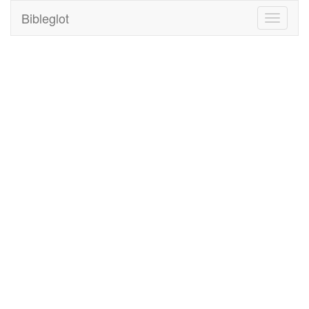
Bibleglot
Toggle
navigati