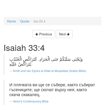
Home
Quote
Isa.33.4
Previous
Next
Isaiah 33:4
وَيُجْنَى سَلَبُكُمْ جَنَى الْجَرَادِ. كَتَرَاكُضِ الْجُنْدُبِ
يُتَرَاكَضُ عَلَيْهِ.
Smith and van Dyck's al-Kitab al-Muqaddas (Arabic Bible)
И плячката ви ще се събере, както събират
гъсениците; ще скочат върху нея, както
скача скакалец.
Veren's Contemporary Bible