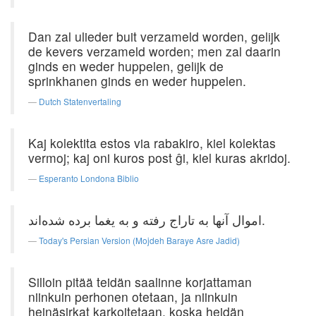
Dan zal ulieder buit verzameld worden, gelijk
de kevers verzameld worden; men zal daarin
ginds en weder huppelen, gelijk de
sprinkhanen ginds en weder huppelen.
Dutch Statenvertaling
Kaj kolektita estos via rabakiro, kiel kolektas
vermoj; kaj oni kuros post ĝi, kiel kuras akridoj.
Esperanto Londona Biblio
اموال آنها به تاراج رفته و به یغما برده شده‌اند.
Today's Persian Version (Mojdeh Baraye Asre Jadid)
Silloin pitää teidän saalinne korjattaman
niinkuin perhonen otetaan, ja niinkuin
heinäsirkat karkoitetaan, koska heidän