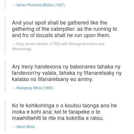
Italian Riveduta Bibbia (1927)
And your spoil shall be gathered like the
gathering of the caterpiller: as the running to
and fro of locusts shall he run upon them.
King James Version (1769) with Strongs Numbers and
Morphology
Ary ireny handevona ny babonareo tahaka ny
fandevon'ny valala, tahaka ny fifanaretsaky ny
kalalao no fifanaretsany eo aminy.
Malagasy Bible (1865)
Ko te kohikohinga o o koutou taonga ano he
moka e kohi ana; kei te tarapeke o te
mawhitiwhiti te rite ina kokiritia e ratou.
Maori Bible