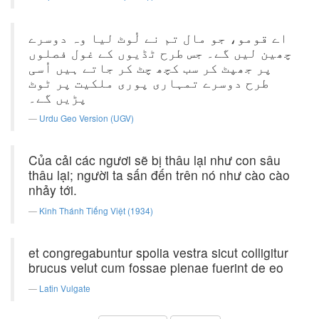
اے قومو، جو مال تم نے لُوٹ لیا وہ دوسرے
چھین لیں گے۔ جس طرح ٹڈیوں کے غول فصلوں
پر جھپٹ کر سب کچھ چٹ کر جاتے ہیں اُسی
طرح دوسرے تمہاری پوری ملکیت پر ٹوٹ
پڑیں گے۔
Urdu Geo Version (UGV)
Của cải các ngươi sẽ bị thâu lại như con sâu
thâu lại; người ta sấn đến trên nó như cào cào
nhảy tới.
Kinh Thánh Tiếng Việt (1934)
et congregabuntur spolia vestra sicut colligitur
brucus velut cum fossae plenae fuerint de eo
Latin Vulgate