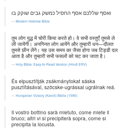
ואסף שללכם אסף החסיל כמשק גבים שוקק בו׃
Modern Hebrew Bible
तुम लोग युद्ध में चोरी किया करते हो। वे सभी वस्तुएँ तुमसे ले
ली जायेंगी। अनगिनत लोग आयेंगे और तुम्हारी धन—दौलत
तुमसे छीन लेंगे। यह उस समय का जैसा होगा जब टिड्डी दल
आता है और तुम्हारी सभी फसलों को चट कर जाता है।
Holy Bible: Easy-to-Read Version (Hindi ERV)
És elpusztítják zsákmánytokat sáska
pusztításával, szöcske-ugrással ugrálnak reá.
Hungarian Vizsoly (Karoli) Biblia (1590)
Il vostro bottino sarà mietuto, come miete il
bruco; altri vi si precipiterà sopra, come si
precipita la locusta.