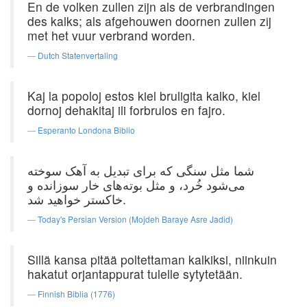
En de volken zullen zijn als de verbrandingen
des kalks; als afgehouwen doornen zullen zij
met het vuur verbrand worden.
Dutch Statenvertaling
Kaj la popoloj estos kiel bruligita kalko, kiel
dornoj dehakitaj ili forbrulos en fajro.
Esperanto Londona Biblio
شما مثل سنگی که برای تبدیل به آهک سوخته
می‌شود خُرد، و مثل بوته‌های خار سوزانده و
خاکستر خواهید شد.
Today's Persian Version (Mojdeh Baraye Asre Jadid)
Sillä kansa pitää poltettaman kalkiksi, niinkuin
hakatut orjantappurat tulelle sytytetään.
Finnish Biblia (1776)