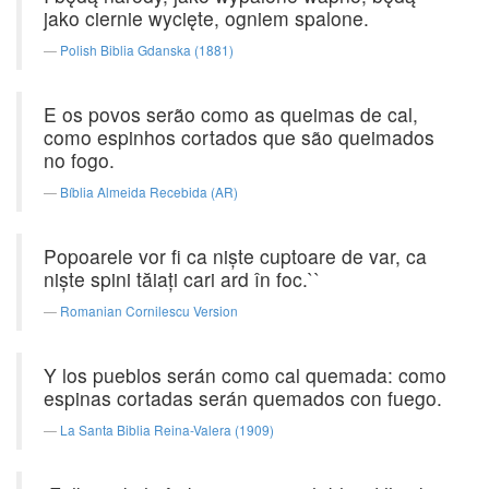
jako ciernie wycięte, ogniem spalone.
Polish Biblia Gdanska (1881)
E os povos serão como as queimas de cal,
como espinhos cortados que são queimados
no fogo.
Bíblia Almeida Recebida (AR)
Popoarele vor fi ca nişte cuptoare de var, ca
nişte spini tăiaţi cari ard în foc.``
Romanian Cornilescu Version
Y los pueblos serán como cal quemada: como
espinas cortadas serán quemados con fuego.
La Santa Biblia Reina-Valera (1909)