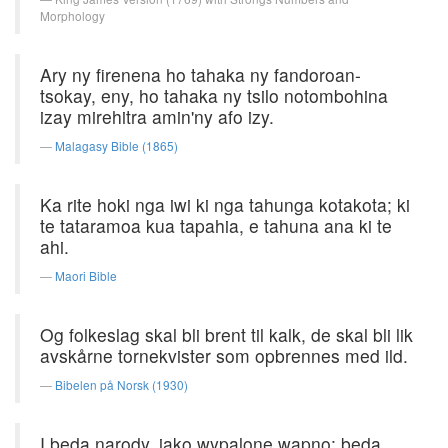
Morphology
Ary ny firenena ho tahaka ny fandoroan-
tsokay, eny, ho tahaka ny tsilo notombohina
izay mirehitra amin'ny afo izy.
Malagasy Bible (1865)
Ka rite hoki nga iwi ki nga tahunga kotakota; ki
te tataramoa kua tapahia, e tahuna ana ki te
ahi.
Maori Bible
Og folkeslag skal bli brent til kalk, de skal bli lik
avskårne tornekvister som opbrennes med ild.
Bibelen på Norsk (1930)
I będą narody, jako wypalone wapno; będą