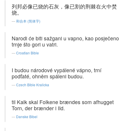
列邦必像已烧的石灰，像已割的荆棘在火中焚
烧。
和合本 (简体字)
Narodi će biti sažgani u vapno, kao posječeno
trnje što gori u vatri.
Croatian Bible
I budou národové vypálené vápno, trní
podťaté, ohněm spáleni budou.
Czech Bible Kralicka
til Kalk skal Folkene brændes som afhugget
Torn, der brænder i Ild.
Danske Bibel