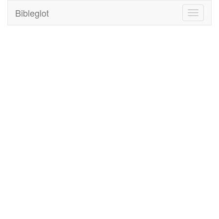
Bibleglot
Toggle
navigati