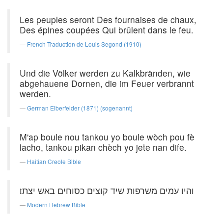
Les peuples seront Des fournaises de chaux,
Des épines coupées Qui brûlent dans le feu.
French Traduction de Louis Segond (1910)
Und die Völker werden zu Kalkbränden, wie
abgehauene Dornen, die im Feuer verbrannt
werden.
German Elberfelder (1871) (sogenannt)
M'ap boule nou tankou yo boule wòch pou fè
lacho, tankou pikan chèch yo jete nan dife.
Haitian Creole Bible
והיו עמים משרפות שיד קוצים כסוחים באש יצתו׃
Modern Hebrew Bible