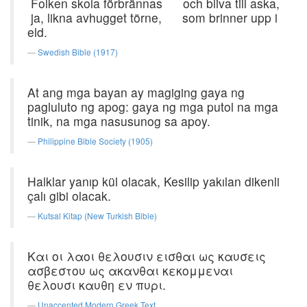
Folken skola förbrännas och bliva till aska,
ja, likna avhugget törne, som brinner upp i
eld.
Swedish Bible (1917)
At ang mga bayan ay magiging gaya ng
pagluluto ng apog: gaya ng mga putol na mga
tinik, na mga nasusunog sa apoy.
Philippine Bible Society (1905)
Halklar yanıp kül olacak, Kesilip yakılan dikenli
çalı gibi olacak.
Kutsal Kitap (New Turkish Bible)
Και οι λαοι θελουσιν εισθαι ως καυσεις
ασβεστου ως ακανθαι κεκομμεναι
θελουσι καυθη εν πυρι.
Unaccented Modern Greek Text