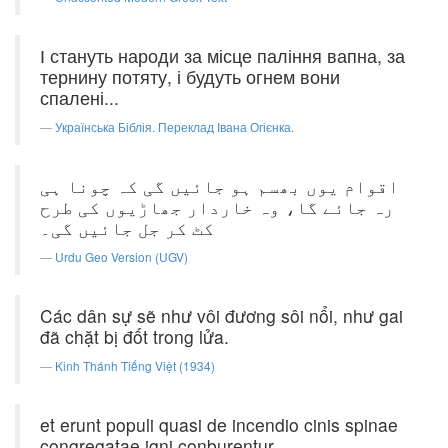
І стануть народи за місце паління вапна, за
тернину потяту, і будуть огнем вони
спалені...
Українська Біблія. Переклад Івана Огієнка.
اقوام یوں بھسم ہو جائیں گی کہ چونا ہی
رہ جائے گا، وہ خاردار جھاڑیوں کی طرح
کٹ کر جل جائیں گی۔
Urdu Geo Version (UGV)
Các dân sự sẽ như vôi đương sôi nổi, như gai
đã chặt bị đốt trong lửa.
Kinh Thánh Tiếng Việt (1934)
et erunt populi quasi de incendio cinis spinae
congregatae igni conburentur