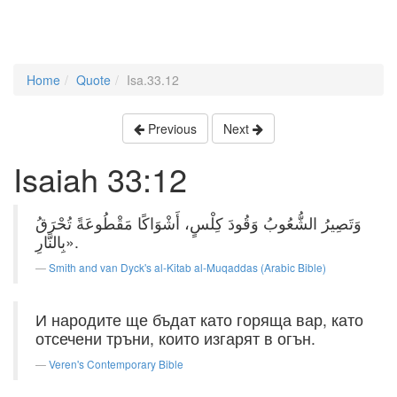
Home
Quote
Isa.33.12
Previous
Next
Isaiah 33:12
وَتَصِيرُ الشُّعُوبُ وَقُودَ كِلْسٍ، أَشْوَاكًا مَقْطُوعَةً تُحْرَقُ
بِالنَّارِ».
Smith and van Dyck's al-Kitab al-Muqaddas (Arabic Bible)
И народите ще бъдат като горяща вар, като
отсечени тръни, които изгарят в огън.
Veren's Contemporary Bible