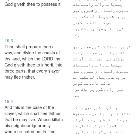
God giveth thee to possess it.
پہنچانے والے راستے صاف
ستھرے رکھنا۔ اِن شہروں میں
ہر وہ شخص پناہ لے سکتا ہے
جس کے ہاتھ سے کوئی
غیرارادی طور پر ہلاک ہوا
ہے۔
19:3
Thou shalt prepare thee a
تو پورے ملک کو تین حصوں میں
way, and divide the coasts of
تقسیم کر۔ ہر حصے میں ایک
thy land, which the LORD thy
مرکزی شہر مقرر کر۔ اُن تک
God giveth thee to inherit, into
پہنچانے والے راستے صاف
three parts, that every slayer
ستھرے رکھنا۔ اِن شہروں میں
may flee thither.
ہر وہ شخص پناہ لے سکتا ہے
جس کے ہاتھ سے کوئی
غیرارادی طور پر ہلاک ہوا
ہے۔
19:4
And this is the case of the
وہ ایسے شہر میں جا کر
slayer, which shall flee thither,
انتقام لینے والوں سے محفوظ
that he may live: Whoso killeth
رہے گا۔ شرط یہ ہے کہ اُس نے
his neighbour ignorantly,
نہ قصداً اور نہ دشمنی کے
whom he hated not in time
باعث کسی کو مار دیا ہو۔