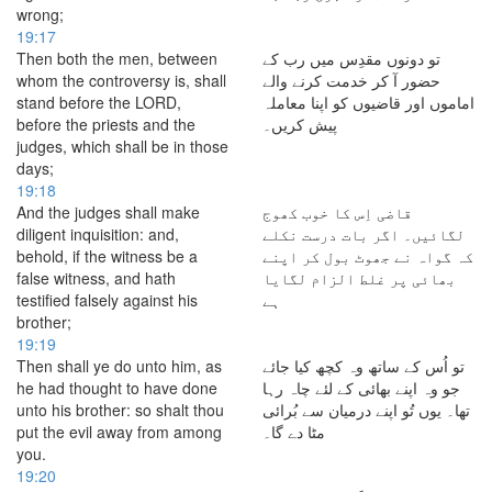
wrong;
19:17
Then both the men, between
تو دونوں مقدِس میں رب کے
whom the controversy is, shall
حضور آ کر خدمت کرنے والے
stand before the LORD,
اماموں اور قاضیوں کو اپنا معاملہ
before the priests and the
پیش کریں۔
judges, which shall be in those
days;
19:18
And the judges shall make
قاضی اِس کا خوب کھوج
diligent inquisition: and,
لگائیں۔ اگر بات درست نکلے
behold, if the witness be a
کہ گواہ نے جھوٹ بول کر اپنے
false witness, and hath
بھائی پر غلط الزام لگایا
testified falsely against his
ہے
brother;
19:19
Then shall ye do unto him, as
تو اُس کے ساتھ وہ کچھ کیا جائے
he had thought to have done
جو وہ اپنے بھائی کے لئے چاہ رہا
unto his brother: so shalt thou
تھا۔ یوں تُو اپنے درمیان سے بُرائی
put the evil away from among
مٹا دے گا۔
you.
19:20