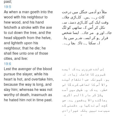
past;
19:5
As when a man goeth into the
مثلاً دو آدمی جنگل میں درخت
wood with his neighbour to
کاٹ رہے ہیں۔ کلہاڑی چلاتے
hew wood, and his hand
وقت ایک کی کلہاڑی دستے سے
fetcheth a stroke with the axe
نکل کر اُس کے ساتھی کو لگ
to cut down the tree, and the
جائے اور وہ مر جائے۔ ایسا شخص
head slippeth from the helve,
فرار ہو کر ایسے شہر میں پناہ
and lighteth upon his
لے سکتا ہے تاکہ بچا رہے۔
neighbour, that he die; he
shall flee unto one of those
cities, and live:
19:6
Lest the avenger of the blood
اِس لئے ضروری ہے کہ ایسے
pursue the slayer, while his
شہروں کا فاصلہ زیادہ نہ
heart is hot, and overtake him,
ہو۔ کیونکہ جب انتقام لینے
because the way is long, and
والا اُس کا تعاقب کرے گا تو
slay him; whereas he was not
خطرہ ہے کہ وہ طیش میں اُسے
worthy of death, inasmuch as
پکڑ کر مار ڈالے، اگرچہ
he hated him not in time past.
بھاگنے والا بےقصور ہے۔ جو
کچھ اُس نے کیا وہ دشمنی کے
سبب سے نہیں بلکہ غیرارادی
طور پر ہوا۔