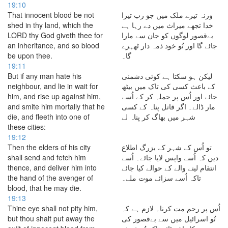
19:10
That innocent blood be not
ورنہ تیرے ملک میں جو رب تیرا
shed in thy land, which the
خدا تجھے میراث میں دے رہا ہے
LORD thy God giveth thee for
بےقصور لوگوں کو جان سے مارا
an inheritance, and so blood
جائے گا اور تُو خود ذمہ دار ٹھہرے
be upon thee.
گا۔
19:11
But if any man hate his
لیکن ہو سکتا ہے کوئی دشمنی
neighbour, and lie in wait for
کے باعث کسی کی تاک میں بیٹھ
him, and rise up against him,
جائے اور اُس پر حملہ کر کے اُسے
and smite him mortally that he
مار ڈالے۔ اگر قاتل پناہ کے کسی
die, and fleeth into one of
شہر میں بھاگ کر پناہ لے
these cities:
19:12
Then the elders of his city
تو اُس کے شہر کے بزرگ اطلاع
shall send and fetch him
دیں کہ اُسے واپس لایا جائے۔ اُسے
thence, and deliver him into
انتقام لینے والے کے حوالے کیا جائے
the hand of the avenger of
تاکہ اُسے سزائے موت ملے۔
blood, that he may die.
19:13
Thine eye shall not pity him,
اُس پر رحم مت کرنا۔ لازم ہے کہ
but thou shalt put away the
تُو اسرائیل میں سے بےقصور کی