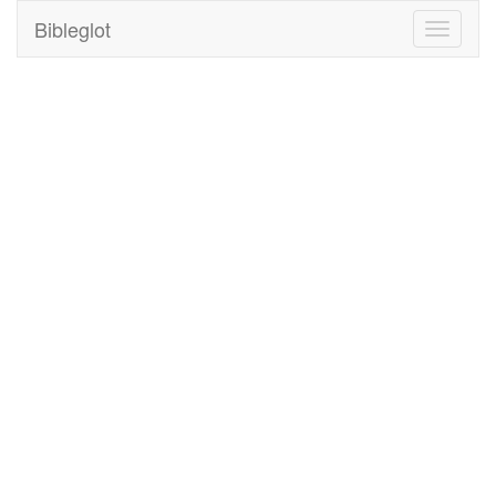
Bibleglot
Toggle
navigati