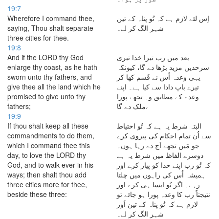
19:7
Wherefore I command thee,
اِس لئے لازم ہے کہ تُو پناہ کے تین
saying, Thou shalt separate
شہر الگ کر لے۔
three cities for thee.
19:8
And if the LORD thy God
بعد میں رب تیرا خدا تیری
enlarge thy coast, as he hath
سرحدیں مزید بڑھا دے گا، کیونکہ
sworn unto thy fathers, and
یہی وعدہ اُس نے قَسم کھا کر
give thee all the land which he
تیرے باپ دادا سے کیا ہے۔ اپنے
promised to give unto thy
وعدے کے مطابق وہ تجھے پورا
fathers;
ملک دے گا،
19:9
If thou shalt keep all these
البتہ شرط یہ ہے کہ تُو احتیاط
commandments to do them,
سے اُن تمام احکام کی پیروی کرے
which I command thee this
جو مَیں تجھے آج دے رہا ہوں۔
day, to love the LORD thy
دوسرے الفاظ میں شرط یہ ہے
God, and to walk ever in his
کہ تُو رب اپنے خدا کو پیار کرے اور
ways; then shalt thou add
ہمیشہ اُس کی راہوں میں چلتا
three cities more for thee,
رہے۔ اگر تُو ایسا ہی کرے اور
beside these three:
نتیجتاً رب کا وعدہ پورا ہو جائے تو
لازم ہے کہ تُو پناہ کے تین اَور
شہر الگ کر لے۔