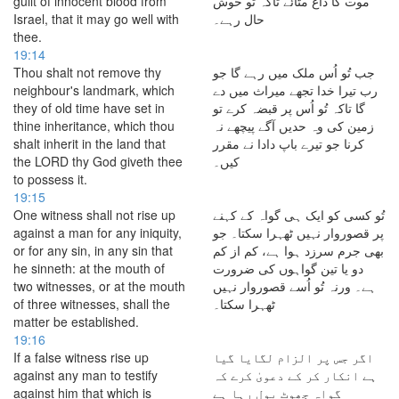
guilt of innocent blood from
موت کا داغ مٹائے تاکہ تُو خوش
Israel, that it may go well with
حال رہے۔
thee.
19:14
Thou shalt not remove thy
جب تُو اُس ملک میں رہے گا جو
neighbour's landmark, which
رب تیرا خدا تجھے میراث میں دے
they of old time have set in
گا تاکہ تُو اُس پر قبضہ کرے تو
thine inheritance, which thou
زمین کی وہ حدیں آگے پیچھے نہ
shalt inherit in the land that
کرنا جو تیرے باپ دادا نے مقرر
the LORD thy God giveth thee
کیں۔
to possess it.
19:15
One witness shall not rise up
تُو کسی کو ایک ہی گواہ کے کہنے
against a man for any iniquity,
پر قصوروار نہیں ٹھہرا سکتا۔ جو
or for any sin, in any sin that
بھی جرم سرزد ہوا ہے، کم از کم
he sinneth: at the mouth of
دو یا تین گواہوں کی ضرورت
two witnesses, or at the mouth
ہے۔ ورنہ تُو اُسے قصوروار نہیں
of three witnesses, shall the
ٹھہرا سکتا۔
matter be established.
19:16
If a false witness rise up
اگر جس پر الزام لگایا گیا
against any man to testify
ہے انکار کر کے دعویٰ کرے کہ
against him that which is
گواہ جھوٹ بول رہا ہے