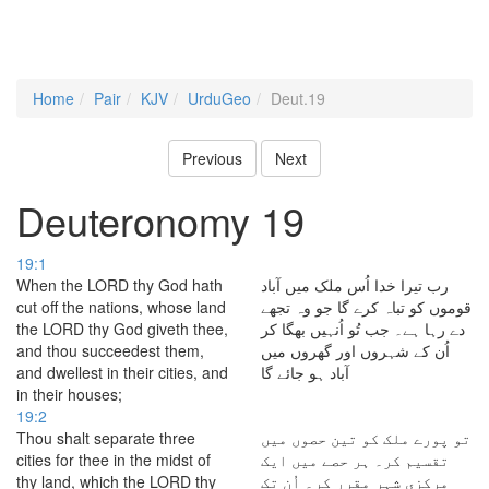
Home
Pair
KJV
UrduGeo
Deut.19
Previous
Next
Deuteronomy 19
19:1
When the LORD thy God hath
رب تیرا خدا اُس ملک میں آباد
cut off the nations, whose land
قوموں کو تباہ کرے گا جو وہ تجھے
the LORD thy God giveth thee,
دے رہا ہے۔ جب تُو اُنہیں بھگا کر
and thou succeedest them,
اُن کے شہروں اور گھروں میں
and dwellest in their cities, and
آباد ہو جائے گا
in their houses;
19:2
Thou shalt separate three
تو پورے ملک کو تین حصوں میں
cities for thee in the midst of
تقسیم کر۔ ہر حصے میں ایک
thy land, which the LORD thy
مرکزی شہر مقرر کر۔ اُن تک