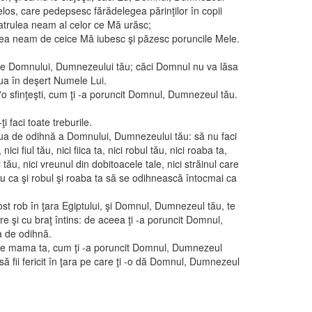
os, care pedepsesc fărădelegea părinţilor în copii
l patrulea neam al celor ce Mă urăsc;
ilea neam de ceice Mă iubesc şi păzesc poruncile Mele.
le Domnului, Dumnezeului tău; căci Domnul nu va lăsa
ua în deşert Numele Lui.
'o sfinţeşti, cum ţi -a poruncit Domnul, Dumnezeul tău.
ţi faci toate treburile.
iua de odihnă a Domnului, Dumnezeului tău: să nu faci
 nici fiul tău, nici fiica ta, nici robul tău, nici roaba ta,
 tău, nici vreunul din dobitoacele tale, nici străinul care
tru ca şi robul şi roaba ta să se odihnească întocmai ca
fost rob în ţara Egiptului, şi Domnul, Dumnezeul tău, te
e şi cu braţ întins: de aceea ţi -a poruncit Domnul,
a de odihnă.
i pe mama ta, cum ţi -a poruncit Domnul, Dumnezeul
 să fii fericit în ţara pe care ţi -o dă Domnul, Dumnezeul