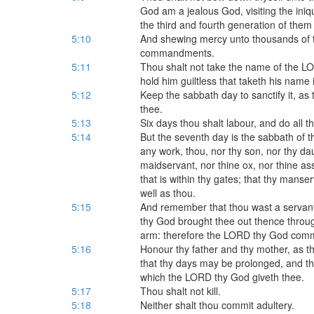
God am a jealous God, visiting the iniqu
the third and fourth generation of them
5:10
And shewing mercy unto thousands of 
commandments.
5:11
Thou shalt not take the name of the LO
hold him guiltless that taketh his name 
5:12
Keep the sabbath day to sanctify it, 
thee.
5:13
Six days thou shalt labour, and do all t
5:14
But the seventh day is the sabbath of t
any work, thou, nor thy son, nor thy da
maidservant, nor thine ox, nor thine ass
that is within thy gates; that thy mans
well as thou.
5:15
And remember that thou wast a servant 
thy God brought thee out thence throu
arm: therefore the LORD thy God comm
5:16
Honour thy father and thy mother, as
that thy days may be prolonged, and tha
which the LORD thy God giveth thee.
5:17
Thou shalt not kill.
5:18
Neither shalt thou commit adultery.