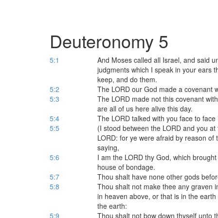
Deuteronomy 5
5:1
And Moses called all Israel, and said u
judgments which I speak in your ears t
keep, and do them.
5:2
The LORD our God made a covenant wi
5:3
The LORD made not this covenant with o
are all of us here alive this day.
5:4
The LORD talked with you face to face in
5:5
(I stood between the LORD and you at t
LORD: for ye were afraid by reason of t
saying,
5:6
I am the LORD thy God, which brought t
house of bondage.
5:7
Thou shalt have none other gods befo
5:8
Thou shalt not make thee any graven ima
in heaven above, or that is in the earth
the earth:
5:9
Thou shalt not bow down thyself unto t