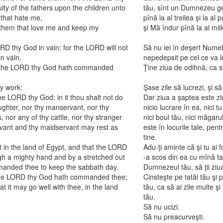
ity of the fathers upon the children unto
tău, sînt un Dumnezeu gel
 that hate me,
pînă la al treilea şi la a
them that love me and keep my
şi Mă îndur pînă la al mi
RD thy God in vain: for the LORD will not
Să nu iei în deşert Nume
in vain.
nepedepsit pe cel ce va l
as the LORD thy God hath commanded
Ţine ziua de odihnă, ca s
hy work:
Şase zile să lucrezi, şi să-
he LORD thy God: in it thou shalt not do
Dar ziua a şaptea este z
ughter, nor thy manservant, nor thy
nicio lucrare în ea, nici tu,
, nor any of thy cattle, nor thy stranger
nici boul tău, nici măgarul
ervant and thy maidservant may rest as
este în locurile tale, pen
tine.
in the land of Egypt, and that the LORD
Adu-ţi aminte că şi tu ai 
gh a mighty hand and by a stretched out
-a scos din ea cu mînă tar
anded thee to keep the sabbath day.
Dumnezeul tău, să ţii ziu
 the LORD thy God hath commanded thee;
Cinsteşte pe tatăl tău ş
t it may go well with thee, in the land
tău, ca să ai zile multe şi
tău.
Să nu ucizi.
Să nu preacurveşti.