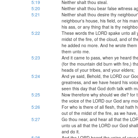
5:19
Neither shalt thou steal.
5:20
Neither shalt thou bear false witness a
5:21
Neither shalt thou desire thy neighbour'
neighbour's house, his field, or his man
his ass, or any thing that is thy neighbo
5:22
These words the LORD spake unto all y
midst of the fire, of the cloud, and of t
he added no more. And he wrote them in
them unto me.
5:23
And it came to pass, when ye heard the 
(for the mountain did burn with fire,) t
heads of your tribes, and your elders;
5:24
And ye said, Behold, the LORD our God
greatness, and we have heard his voice 
seen this day that God doth talk with m
5:25
Now therefore why should we die? for th
the voice of the LORD our God any more
5:26
For who is there of all flesh, that hath
out of the midst of the fire, as we have,
5:27
Go thou near, and hear all that the LO
unto us all that the LORD our God shall
and do it.
5:28
And the LORD heard the voice of your