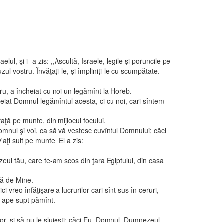
lul, şi i -a zis: ,,Ascultă, Israele, legile şi poruncile pe
uzul vostru. Învăţaţi-le, şi împliniţi-le cu scumpătate.
, a încheiat cu noi un legămînt la Horeb.
heiat Domnul legămîntul acesta, ci cu noi, cari sîntem
faţă pe munte, din mijlocul focului.
omnul şi voi, ca să vă vestesc cuvîntul Domnului; căci
v'aţi suit pe munte. El a zis:
ul tău, care te-am scos din ţara Egiptului, din casa
ră de Mine.
nici vreo înfăţişare a lucrurilor cari sînt sus în ceruri,
n ape supt pămînt.
lor, şi să nu le slujeşti; căci Eu, Domnul, Dumnezeul