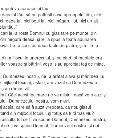
 împotriva aproapelui tău.
roapelui tău; să nu pofteşti casa aproapelui tău, nici
ici roaba lui, nici boul lui, nici măgarul lui, nici un alt
lui tău.``
cari le -a rostit Domnul cu glas tare pe munte, din
şi din negură deasă, şi le -a spus la toată adunarea
va. Le -a scris pe două table de piatră, şi mi le -a
a din mijlocul întunerecului, şi pe cînd tot muntele era
ilor voastre şi bătrînii voştri s'au apropiat toţi de mine,
nul, Dumnezeul nostru, ne -a arătat slava şi mărimea Lui
din mijlocul focului; astăzi, am văzut că Dumnezeu a
uş au rămas vii.
m? Căci acest foc mare ne va mistui; dacă vom auzi şi
lui, Dumnezeului nostru, vom muri.
 acela, care să fi auzit vreodată, ca noi, glasul
ind din mijlocul focului, şi totuş să fi rămas viu?
şi ascultă tot ce-ţi va spune Domnul, Dumnezeul nostru;
 tot ce-ţi va spune Domnul, Dumnezeul nostru, şi noi
``
e cari mi le-aţi spus. Şi Domnul mi -a zis: ,,Am auzit