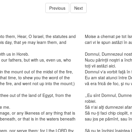
Previous
Next
nto them, Hear, O Israel, the statutes and
Moise a chemat pe tot Israe
his day, that ye may learn them, and
cari vi le spun astăzi în a
th us in Horeb.
Domnul, Dumnezeul nostru
ur fathers, but with us, even us, who
Nucu părinţii noştri a înc
toţi vii astăzi aici.
 the mount out of the midst of the fire,
Domnul v'a vorbit faţă în 
hat time, to shew you the word of the
Eu am stat atunci între D
he fire, and went not up into the mount;)
vă era frică de foc, şi nu 
hee out of the land of Egypt, from the
,,Eu sînt Domnul, Dumneze
robiei.
re me.
Să n'ai alţi dumnezei afa
ge, or any likeness of any thing that is
Să nu-ţi faci chip cioplit, 
 beneath, or that is in the waters beneath
sau jos pe pămînt, sau î
hem, nor serve them: for I the LORD thy
Să nu te închini înaintea 