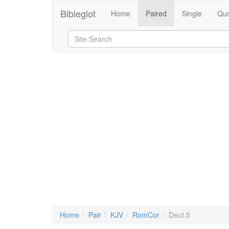
Bibleglot
Home
Paired
Single
Quo
Home
Pair
KJV
RomCor
Deut.5