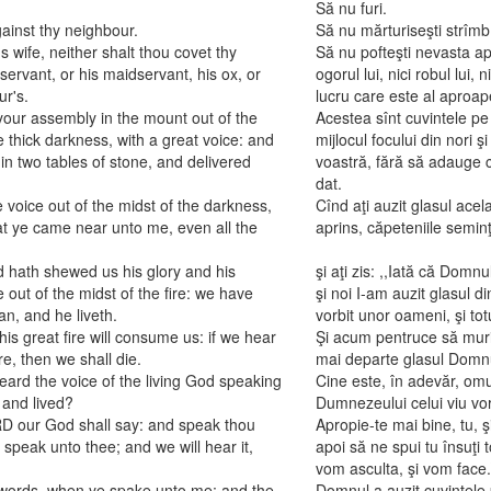
Să nu furi.
gainst thy neighbour.
Să nu mărturiseşti strîmb
s wife, neither shalt thou covet thy
Să nu pofteşti nevasta ap
servant, or his maidservant, his ox, or
ogorul lui, nici robul lui, n
ur's.
lucru care este al aproape
our assembly in the mount out of the
Acestea sînt cuvintele pe 
he thick darkness, with a great voice: and
mijlocul focului din nori 
 two tables of stone, and delivered
voastră, fără să adauge ce
dat.
voice out of the midst of the darkness,
Cînd aţi auzit glasul acel
hat ye came near unto me, even all the
aprins, căpeteniile seminţi
 hath shewed us his glory and his
şi aţi zis: ,,Iată că Dom
out of the midst of the fire: we have
şi noi I-am auzit glasul 
an, and he liveth.
vorbit unor oameni, şi tot
is great fire will consume us: if we hear
Şi acum pentruce să muri
, then we shall die.
mai departe glasul Domnu
 heard the voice of the living God speaking
Cine este, în adevăr, omul
 and lived?
Dumnezeului celui viu vorb
RD our God shall say: and speak thou
Apropie-te mai bine, tu, 
 speak unto thee; and we will hear it,
apoi să ne spui tu însuţi
vom asculta, şi vom face.
 words, when ye spake unto me; and the
Domnul a auzit cuvintele p