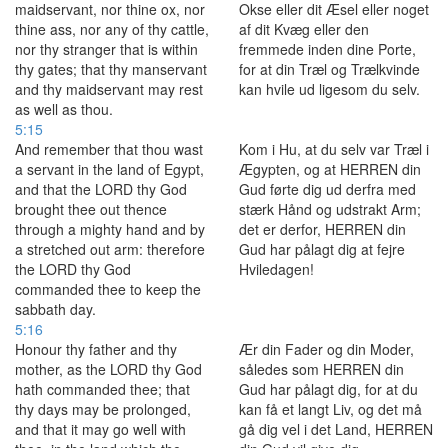
maidservant, nor thine ox, nor
Okse eller dit Æsel eller noget
thine ass, nor any of thy cattle,
af dit Kvæg eller den
nor thy stranger that is within
fremmede inden dine Porte,
thy gates; that thy manservant
for at din Træl og Trælkvinde
and thy maidservant may rest
kan hvile ud ligesom du selv.
as well as thou.
5:15
And remember that thou wast
Kom i Hu, at du selv var Træl i
a servant in the land of Egypt,
Ægypten, og at HERREN din
and that the LORD thy God
Gud førte dig ud derfra med
brought thee out thence
stærk Hånd og udstrakt Arm;
through a mighty hand and by
det er derfor, HERREN din
a stretched out arm: therefore
Gud har pålagt dig at fejre
the LORD thy God
Hviledagen!
commanded thee to keep the
sabbath day.
5:16
Honour thy father and thy
Ær din Fader og din Moder,
mother, as the LORD thy God
således som HERREN din
hath commanded thee; that
Gud har pålagt dig, for at du
thy days may be prolonged,
kan få et langt Liv, og det må
and that it may go well with
gå dig vel i det Land, HERREN