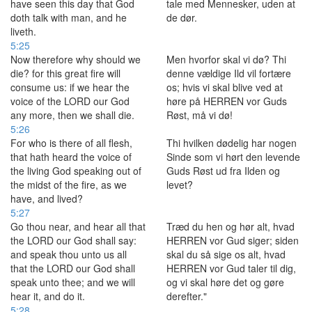
have seen this day that God
tale med Mennesker, uden at
doth talk with man, and he
de dør.
liveth.
5:25
Now therefore why should we
Men hvorfor skal vi dø? Thi
die? for this great fire will
denne vældige Ild vil fortære
consume us: if we hear the
os; hvis vi skal blive ved at
voice of the LORD our God
høre på HERREN vor Guds
any more, then we shall die.
Røst, må vi dø!
5:26
For who is there of all flesh,
Thi hvilken dødelig har nogen
that hath heard the voice of
Sinde som vi hørt den levende
the living God speaking out of
Guds Røst ud fra Ilden og
the midst of the fire, as we
levet?
have, and lived?
5:27
Go thou near, and hear all that
Træd du hen og hør alt, hvad
the LORD our God shall say:
HERREN vor Gud siger; siden
and speak thou unto us all
skal du så sige os alt, hvad
that the LORD our God shall
HERREN vor Gud taler til dig,
speak unto thee; and we will
og vi skal høre det og gøre
hear it, and do it.
derefter."
5:28