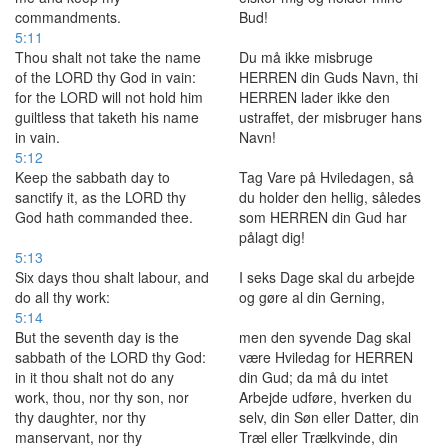
commandments.
Bud!
5:11
Thou shalt not take the name
Du må ikke misbruge
of the LORD thy God in vain:
HERREN din Guds Navn, thi
for the LORD will not hold him
HERREN lader ikke den
guiltless that taketh his name
ustraffet, der misbruger hans
in vain.
Navn!
5:12
Keep the sabbath day to
Tag Vare på Hviledagen, så
sanctify it, as the LORD thy
du holder den hellig, således
God hath commanded thee.
som HERREN din Gud har
pålagt dig!
5:13
Six days thou shalt labour, and
I seks Dage skal du arbejde
do all thy work:
og gøre al din Gerning,
5:14
But the seventh day is the
men den syvende Dag skal
sabbath of the LORD thy God:
være Hviledag for HERREN
in it thou shalt not do any
din Gud; da må du intet
work, thou, nor thy son, nor
Arbejde udføre, hverken du
thy daughter, nor thy
selv, din Søn eller Datter, din
manservant, nor thy
Træl eller Trælkvinde, din