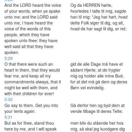
And the LORD heard the voice
Og da HERREN hørte,
of your words, when ye spake
hvorledes I talte til mig, sagde
unto me; and the LORD said
han til mig: "Jeg har hørt, hvad
unto me, I have heard the
dette Folk siger til dig, og alt,
voice of the words of this
hvad de har sagt til dig, er ret;
people, which they have
spoken unto thee: they have
well said all that they have
spoken.
5:29
O that there were such an
gid de alle Dage må have et
heart in them, that they would
sådant Hjerte, at de frygter
fear me, and keep all my
mig og holder alle mine Bud,
commandments always, that it
for at det må gå dem og deres
might be well with them, and
Børn vel evindelig.
with their children for ever!
5:30
Go say to them, Get you into
Gå derfor hen og byd dem at
your tents again.
vende tilbage til deres Telte;
5:31
But as for thee, stand thou
men bliv du stående her hos
here by me, and I will speak
mig, så skal jeg kundgøre dig