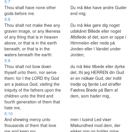
5:7
Thou shalt have none other
Du må ikke have andre Guder
gods before me.
end mig.
5:8
Thou shalt not make thee any
Du må ikke gøre dig noget
graven image, or any likeness
udskåret Billede eller noget
of any thing that is in heaven
Afbillede af det, som er oppe i
above, or that is in the earth
Himmelen eller nede på
beneath, or that is in the
Jorden eller i Vandet under
waters beneath the earth:
Jorden;
5:9
Thou shalt not bow down
du må ikke tilbede eller dyrke
thyself unto them, nor serve
det, thi jeg HERREN din Gud
them: for I the LORD thy God
er en nidkær Gud, der indtil
am a jealous God, visiting the
tredje og fjerde Led straffer
iniquity of the fathers upon the
Fædres Brøde på Børn af
children unto the third and
dem, som hader mig,
fourth generation of them that
hate me,
5:10
And shewing mercy unto
men i tusind Led viser
thousands of them that love
Miskundhed mod dem, der
me and keep my
elsker mig og holder mine