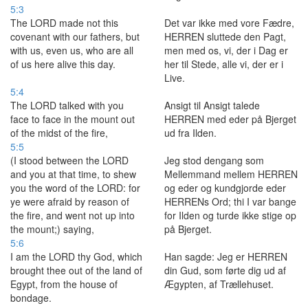
5:3
The LORD made not this
Det var ikke med vore Fædre,
covenant with our fathers, but
HERREN sluttede den Pagt,
with us, even us, who are all
men med os, vi, der i Dag er
of us here alive this day.
her til Stede, alle vi, der er i
Live.
5:4
The LORD talked with you
Ansigt til Ansigt talede
face to face in the mount out
HERREN med eder på Bjerget
of the midst of the fire,
ud fra Ilden.
5:5
(I stood between the LORD
Jeg stod dengang som
and you at that time, to shew
Mellemmand mellem HERREN
you the word of the LORD: for
og eder og kundgjorde eder
ye were afraid by reason of
HERRENs Ord; thi I var bange
the fire, and went not up into
for Ilden og turde ikke stige op
the mount;) saying,
på Bjerget.
5:6
I am the LORD thy God, which
Han sagde: Jeg er HERREN
brought thee out of the land of
din Gud, som førte dig ud af
Egypt, from the house of
Ægypten, af Trællehuset.
bondage.