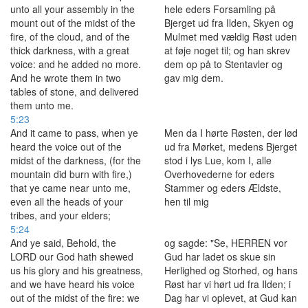
unto all your assembly in the
hele eders Forsamling på
mount out of the midst of the
Bjerget ud fra Ilden, Skyen og
fire, of the cloud, and of the
Mulmet med vældig Røst uden
thick darkness, with a great
at føje noget til; og han skrev
voice: and he added no more.
dem op på to Stentavler og
And he wrote them in two
gav mig dem.
tables of stone, and delivered
them unto me.
5:23
And it came to pass, when ye
Men da I hørte Røsten, der lød
heard the voice out of the
ud fra Mørket, medens Bjerget
midst of the darkness, (for the
stod i lys Lue, kom I, alle
mountain did burn with fire,)
Overhovederne for eders
that ye came near unto me,
Stammer og eders Ældste,
even all the heads of your
hen til mig
tribes, and your elders;
5:24
And ye said, Behold, the
og sagde: "Se, HERREN vor
LORD our God hath shewed
Gud har ladet os skue sin
us his glory and his greatness,
Herlighed og Storhed, og hans
and we have heard his voice
Røst har vi hørt ud fra Ilden; i
out of the midst of the fire: we
Dag har vi oplevet, at Gud kan