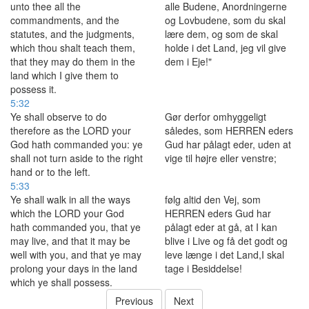
unto thee all the
alle Budene, Anordningerne
commandments, and the
og Lovbudene, som du skal
statutes, and the judgments,
lære dem, og som de skal
which thou shalt teach them,
holde i det Land, jeg vil give
that they may do them in the
dem i Eje!"
land which I give them to
possess it.
5:32
Ye shall observe to do
Gør derfor omhyggeligt
therefore as the LORD your
således, som HERREN eders
God hath commanded you: ye
Gud har pålagt eder, uden at
shall not turn aside to the right
vige til højre eller venstre;
hand or to the left.
5:33
Ye shall walk in all the ways
følg altid den Vej, som
which the LORD your God
HERREN eders Gud har
hath commanded you, that ye
pålagt eder at gå, at I kan
may live, and that it may be
blive i Live og få det godt og
well with you, and that ye may
leve længe i det Land,I skal
prolong your days in the land
tage i Besiddelse!
which ye shall possess.
Previous
Next