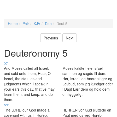
Home
Pair
KJV
Dan
Deut.5
Previous
Next
Deuteronomy 5
5:1
And Moses called all Israel,
Moses kaldte hele Israel
and said unto them, Hear, O
sammen og sagde til dem:
Israel, the statutes and
Hør, Israel, de Anordninger og
judgments which I speak in
Lovbud, som jeg kundgør eder
your ears this day, that ye may
i Dag! Lær dem og hold dem
learn them, and keep, and do
omhyggeligt.
them.
5:2
The LORD our God made a
HERREN vor Gud sluttede en
covenant with us in Horeb.
Pagt med os ved Horeb.