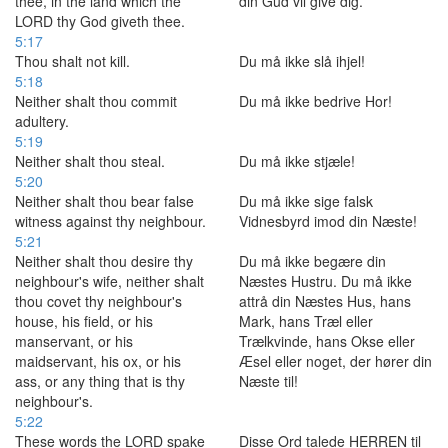
thee, in the land which the
din Gud vil give dig.
LORD thy God giveth thee.
5:17
Thou shalt not kill.
Du må ikke slå ihjel!
5:18
Neither shalt thou commit
Du må ikke bedrive Hor!
adultery.
5:19
Neither shalt thou steal.
Du må ikke stjæle!
5:20
Neither shalt thou bear false
Du må ikke sige falsk
witness against thy neighbour.
Vidnesbyrd imod din Næste!
5:21
Neither shalt thou desire thy
Du må ikke begære din
neighbour's wife, neither shalt
Næstes Hustru. Du må ikke
thou covet thy neighbour's
attrå din Næstes Hus, hans
house, his field, or his
Mark, hans Træl eller
manservant, or his
Trælkvinde, hans Okse eller
maidservant, his ox, or his
Æsel eller noget, der hører din
ass, or any thing that is thy
Næste til!
neighbour's.
5:22
These words the LORD spake
Disse Ord talede HERREN til