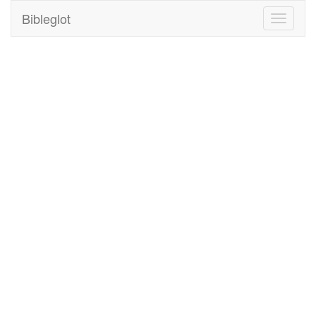
Bibleglot
Toggle
navigati