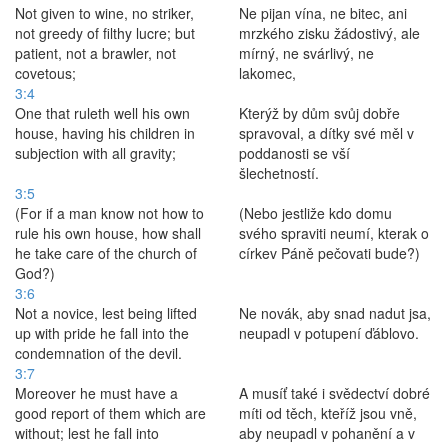
Not given to wine, no striker,
Ne pijan vína, ne bitec, ani
not greedy of filthy lucre; but
mrzkého zisku žádostivý, ale
patient, not a brawler, not
mírný, ne svárlivý, ne
covetous;
lakomec,
3:4
One that ruleth well his own
Kterýž by dům svůj dobře
house, having his children in
spravoval, a dítky své měl v
subjection with all gravity;
poddanosti se vší
šlechetností.
3:5
(For if a man know not how to
(Nebo jestliže kdo domu
rule his own house, how shall
svého spraviti neumí, kterak o
he take care of the church of
církev Páně pečovati bude?)
God?)
3:6
Not a novice, lest being lifted
Ne novák, aby snad nadut jsa,
up with pride he fall into the
neupadl v potupení ďáblovo.
condemnation of the devil.
3:7
Moreover he must have a
A musíť také i svědectví dobré
good report of them which are
míti od těch, kteříž jsou vně,
without; lest he fall into
aby neupadl v pohanění a v