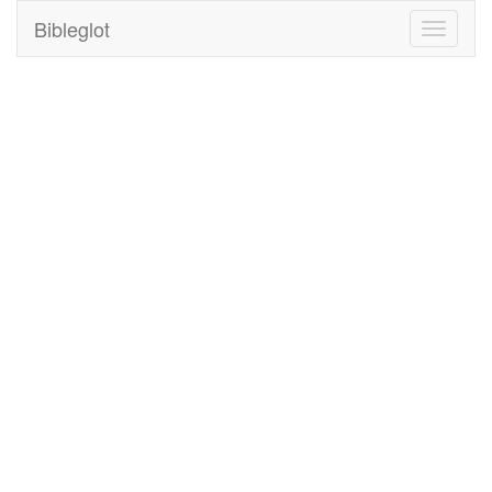
Bibleglot
Toggle
navigati