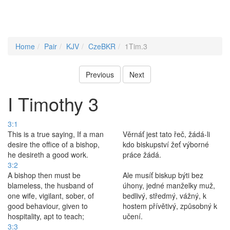
Home
Pair
KJV
CzeBKR
1Tim.3
Previous
Next
I Timothy 3
3:1
This is a true saying, If a man
Věrnáť jest tato řeč, žádá-li
desire the office of a bishop,
kdo biskupství žeť výborné
he desireth a good work.
práce žádá.
3:2
A bishop then must be
Ale musíť biskup býti bez
blameless, the husband of
úhony, jedné manželky muž,
one wife, vigilant, sober, of
bedlivý, středmý, vážný, k
good behaviour, given to
hostem přívětivý, způsobný k
hospitality, apt to teach;
učení.
3:3