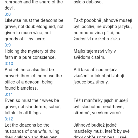
reproach and the snare of the
osidlo ďáblovo.
devil.
3:8
Likewise must the deacons be
Takž podobně jáhnové musejí
grave, not doubletongued, not
býti poctiví, ne dvojího jazyku,
given to much wine, not
ne mnoho vína pijící, ne
greedy of filthy lucre;
žádostiví mrzkého zisku,
3:9
Holding the mystery of the
Mající tajemství víry v
faith in a pure conscience.
svědomí čistém.
3:10
And let these also first be
A ti také ať jsou nejprv
proved; then let them use the
zkušeni, a tak ať přisluhují,
office of a deacon, being
jsouce bez úhony.
found blameless.
3:11
Even so must their wives be
Též i manželky jejich musejí
grave, not slanderers, sober,
býti šlechetné, neutrhavé,
faithful in all things.
středmé, ve všem věrné.
3:12
Let the deacons be the
Jáhnové buďtež jedné
husbands of one wife, ruling
manželky muži, kteříž by své
their children and their own
dítky dobře spravovali i své