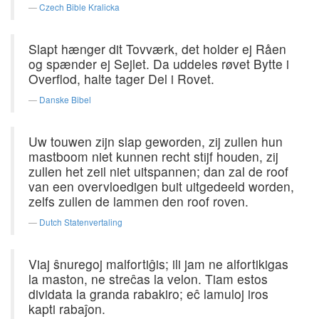
Czech Bible Kralicka
Slapt hænger dit Tovværk, det holder ej Råen
og spænder ej Sejlet. Da uddeles røvet Bytte i
Overflod, halte tager Del i Rovet.
Danske Bibel
Uw touwen zijn slap geworden, zij zullen hun
mastboom niet kunnen recht stijf houden, zij
zullen het zeil niet uitspannen; dan zal de roof
van een overvloedigen buit uitgedeeld worden,
zelfs zullen de lammen den roof roven.
Dutch Statenvertaling
Viaj ŝnuregoj malfortiĝis; ili jam ne alfortikigas
la maston, ne streĉas la velon. Tiam estos
dividata la granda rabakiro; eĉ lamuloj iros
kapti rabaĵon.