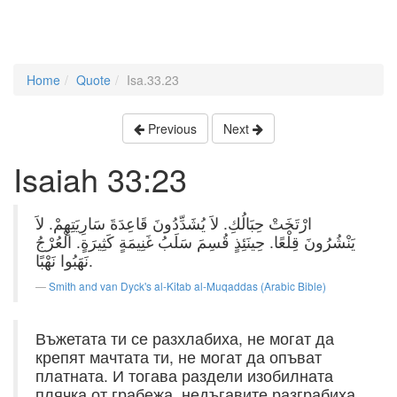
Home
Quote
Isa.33.23
Previous
Next
Isaiah 33:23
ارْتَخَتْ حِبَالُكِ. لاَ يُشَدِّدُونَ قَاعِدَةَ سَارِيَتِهِمْ. لاَ
يَنْشُرُونَ قِلْعًا. حِينَئِذٍ قُسِمَ سَلَبُ غَنِيمَةٍ كَثِيرَةٍ. الْعُرْجُ
نَهَبُوا نَهْبًا.
Smith and van Dyck's al-Kitab al-Muqaddas (Arabic Bible)
Въжетата ти се разхлабиха, не могат да
крепят мачтата ти, не могат да опъват
платната. И тогава раздели изобилната
плячка от грабежа, недъгавите разграбиха