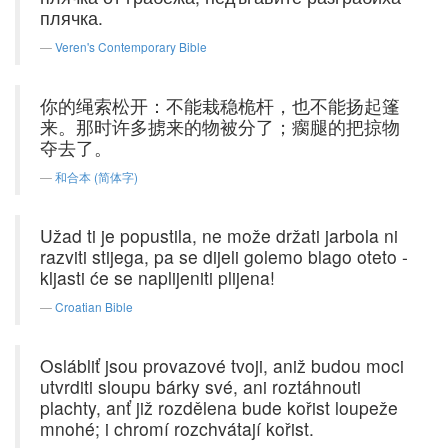
плячка.
Veren's Contemporary Bible
你的绳索松开：不能栽稳桅杆，也不能扬起篷
来。那时许多掳来的物被分了；瘸腿的把掠物
夺去了。
和合本 (简体字)
Užad ti je popustila, ne može držati jarbola ni
razviti stijega, pa se dijeli golemo blago oteto -
kljasti će se naplijeniti plijena!
Croatian Bible
Oslábliť jsou provazové tvoji, aniž budou moci
utvrditi sloupu bárky své, ani roztáhnouti
plachty, anť již rozdělena bude kořist loupeže
mnohé; i chromí rozchvátají kořist.