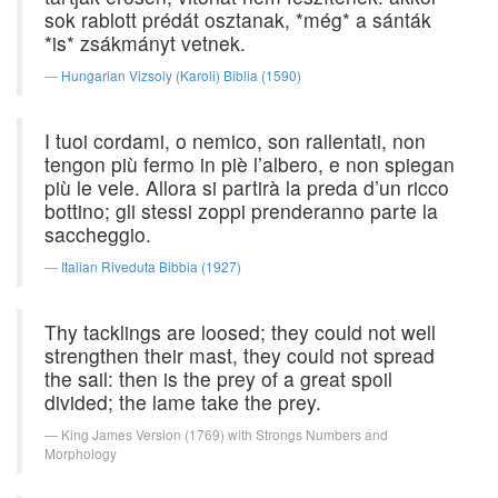
sok rablott prédát osztanak, *még* a sánták
*is* zsákmányt vetnek.
Hungarian Vizsoly (Karoli) Biblia (1590)
I tuoi cordami, o nemico, son rallentati, non
tengon più fermo in piè l’albero, e non spiegan
più le vele. Allora si partirà la preda d’un ricco
bottino; gli stessi zoppi prenderanno parte la
saccheggio.
Italian Riveduta Bibbia (1927)
Thy tacklings are loosed; they could not well
strengthen their mast, they could not spread
the sail: then is the prey of a great spoil
divided; the lame take the prey.
King James Version (1769) with Strongs Numbers and
Morphology