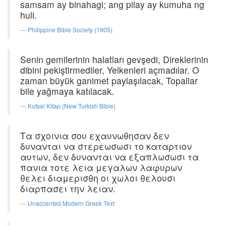
samsam ay binahagi; ang pilay ay kumuha ng
huli.
Philippine Bible Society (1905)
Senin gemilerinin halatları gevşedi, Direklerinin
dibini pekiştirmediler, Yelkenleri açmadılar. O
zaman büyük ganimet paylaşılacak, Topallar
bile yağmaya katılacak.
Kutsal Kitap (New Turkish Bible)
Τα σχοινια σου εχαυνωθησαν δεν
δυνανται να στερεωσωσι το καταρτιον
αυτων, δεν δυνανται να εξαπλωσωσι τα
πανια τοτε λεια μεγαλων λαφυρων
θελει διαμερισθη οι χωλοι θελουσι
διαρπασει την λειαν.
Unaccented Modern Greek Text