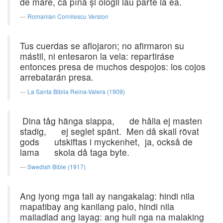
de mare, că pînă şi ologii iau parte la ea.
Romanian Cornilescu Version
Tus cuerdas se aflojaron; no afirmaron su
mástil, ni entesaron la vela: repartiráse
entonces presa de muchos despojos: los cojos
arrebatarán presa.
La Santa Biblia Reina-Valera (1909)
Dina tåg hänga slappa, de hålla ej masten
stadig, ej seglet spänt. Men då skall rövat
gods utskiftas i myckenhet, ja, också de
lama skola då taga byte.
Swedish Bible (1917)
Ang iyong mga tali ay nangakalag: hindi nila
mapatibay ang kanilang palo, hindi nila
mailadlad ang layag: ang huli nga na malaking