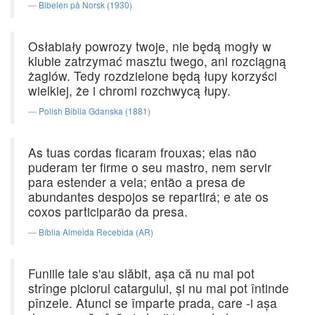
Bibelen på Norsk (1930)
Osłabiały powrozy twoje, nie będą mogły w
klubie zatrzymać masztu twego, ani rozciągną
żaglów. Tedy rozdzielone będą łupy korzyści
wielkiej, że i chromi rozchwycą łupy.
Polish Biblia Gdanska (1881)
As tuas cordas ficaram frouxas; elas não
puderam ter firme o seu mastro, nem servir
para estender a vela; então a presa de
abundantes despojos se repartirá; e ate os
coxos participarão da presa.
Bíblia Almeida Recebida (AR)
Funiile tale s'au slăbit, aşa că nu mai pot
strînge piciorul catargului, şi nu mai pot întinde
pînzele. Atunci se împarte prada, care -i aşa