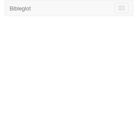
Bibleglot
Toggle
navigati