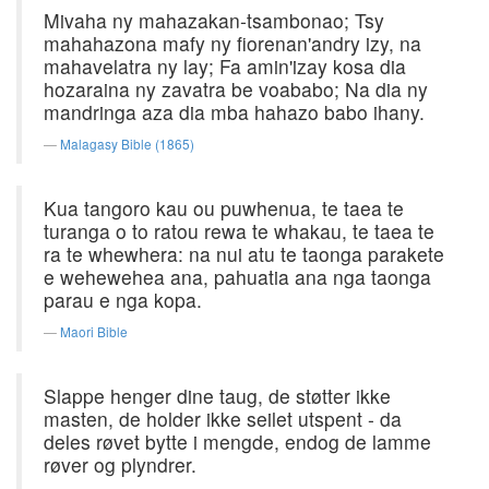
Mivaha ny mahazakan-tsambonao; Tsy
mahahazona mafy ny fiorenan'andry izy, na
mahavelatra ny lay; Fa amin'izay kosa dia
hozaraina ny zavatra be voababo; Na dia ny
mandringa aza dia mba hahazo babo ihany.
Malagasy Bible (1865)
Kua tangoro kau ou puwhenua, te taea te
turanga o to ratou rewa te whakau, te taea te
ra te whewhera: na nui atu te taonga parakete
e wehewehea ana, pahuatia ana nga taonga
parau e nga kopa.
Maori Bible
Slappe henger dine taug, de støtter ikke
masten, de holder ikke seilet utspent - da
deles røvet bytte i mengde, endog de lamme
røver og plyndrer.