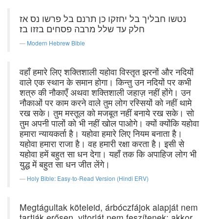
נטשו חבליך בל יחזקו כן תרנם בל פרשו נס אז
חלק עד שלל מרבה פסחים בזזו בז׃
Modern Hebrew Bible
वहाँ हमारे लिए शक्तिशाली यहोवा विस्तृत झरनों और नदियों
वाले एक स्थान के समान होगा। किन्तु उन नदियों पर कभी
शत्रु की नौकाएँ अथवा शक्तिशाली जहाज़ नहीं होंगे। उन
नौकाओं पर काम करने वाले तुम लोग रस्सियों को नहीं थामे
रख सके। तुम मस्तूल को मजबूत नहीं बनाये रख सके। सो
तुम अपनी पालों को भी नहीं खोल पाओगे। क्यों क्योंकि यहोवा
हमारा न्यायकर्ता है। यहोवा हमारे लिए नियम बनाता है।
यहोवा हमारा राजा है। वह हमारी रक्षा करता है। इसी से
यहोवा हमें बहुत सा धन देगा। यहाँ तक कि अपाहिज लोग भी
युद्ध में बहुत सा धन जीत लेंगे।
Holy Bible: Easy-to-Read Version (Hindi ERV)
Megtágultak köteleid, árbóczfájok alapját nem
tartják erősen, vitorlát nem feszítenek: akkor