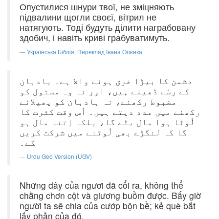
Опустилися шнури твої, не зміцняють
підвалини щогли своєї, вітрил не
натягують. Тоді будуть ділити награбовану
здобич, і навіть криві грабуватимуть.
Українська Біблія. Переклад Івана Огієнка.
دشمن کا بیڑا غرق ہونے والا ہے۔ بادبان
کے رسّے ڈھیلے ہیں، اور نہ وہ مستول کو
مضبوط رکھنے، نہ بادبان کو پھیلائے
رکھنے میں مدد دیتے ہیں۔ اُس وقت کثرت کا
لُوٹا ہوا مال بٹے گا، بلکہ اِتنا مال ہو
گا کہ لنگڑے بھی لُوٹنے میں شرکت کریں
گے۔
Urdu Geo Version (UGV)
Những dây của ngươi đã cổi ra, không thể
chằng chơn cột và giương buồm được. Bấy giờ
người ta sẽ chia của cướp bộn bề; kẻ què bắt
lấy phần của đó.