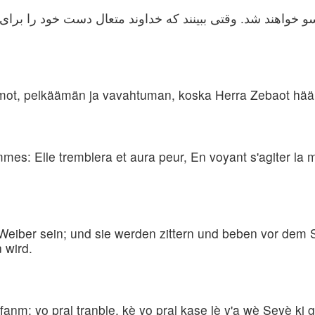
 خواهند شد. وقتی ببینند که خداوند متعال دست خود را برای م
aimot, pelkäämän ja vavahtuman, koska Herra Zebaot hääl
es: Elle tremblera et aura peur, En voyant s'agiter la m
Weiber sein; und sie werden zittern und beben vor dem
 wird.
fanm: yo pral tranble, kè yo pral kase lè y'a wè Seyè ki 