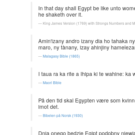
In that day shall Egypt be like unto wom
he shaketh over it.
King James Version (1769) with Strongs Numbers and 
Amin'izany andro izany dia ho tahaka ny 
maro, ny tànany, izay ahinjiny hameleza
Malagasy Bible (1865)
I taua ra ka rite a Ihipa ki te wahine: ka
Maori Bible
På den tid skal Egypten være som kvinne
imot det.
Bibelen på Norsk (1930)
Dnia onego będzie Egipt podobny niewia