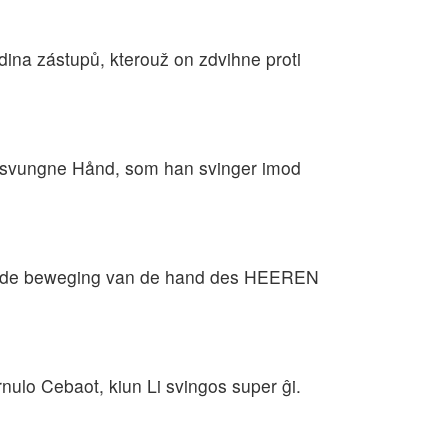
ina zástupů, kterouž on zdvihne proti
 svungne Hånd, som han svinger imod
ege de beweging van de hand des HEEREN
rnulo Cebaot, kiun Li svingos super ĝi.