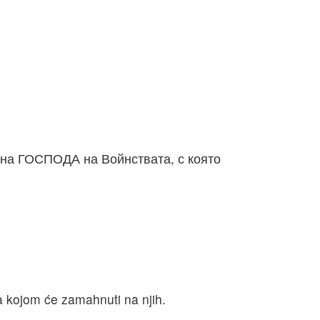
а на ГОСПОДА на Войнствата, с която
a kojom će zamahnuti na njih.