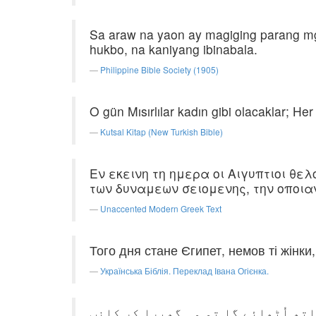
Sa araw na yaon ay magiging parang mg
hukbo, na kaniyang ibinabala.
Philippine Bible Society (1905)
O gün Mısırlılar kadın gibi olacaklar; H
Kutsal Kitap (New Turkish Bible)
Εν εκεινη τη ημερα οι Αιγυπτιοι θελ
των δυναμεων σειομενης, την οποιαν
Unaccented Modern Greek Text
Того дня стане Єгипет, немов ті жінки
Українська Біблія. Переклад Івана Огієнка.
اتھ اُٹھائے گا تو وہ گھبرا کر کانپ