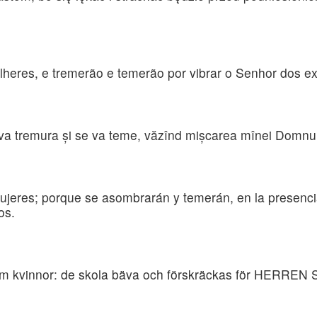
heres, e tremerão e temerão por vibrar o Senhor dos ex
 va tremura şi se va teme, văzînd mişcarea mînei Domnului 
ujeres; porque se asombrarán y temerán, en la presenc
os.
om kvinnor: de skola bäva och förskräckas för HERREN Se