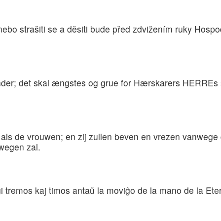
o strašiti se a děsiti bude před zdvižením ruky Hospod
nder; det skal ængstes og grue for Hærskarers HERREs
jn als de vrouwen; en zij zullen beven en vrezen vanw
wegen zal.
 ĝi tremos kaj timos antaŭ la moviĝo de la mano de la Ete