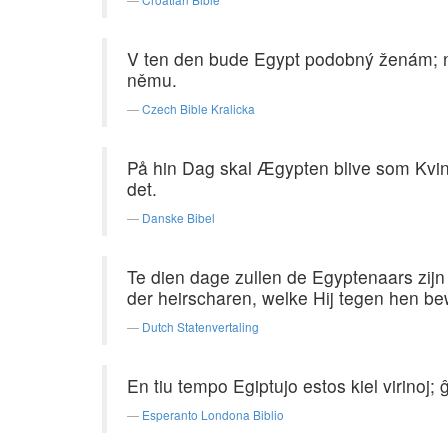
V ten den bude Egypt podobný ženám; neb
němu.
Czech Bible Kralicka
På hin Dag skal Ægypten blive som Kvi
det.
Danske Bibel
Te dien dage zullen de Egyptenaars zi
der heirscharen, welke Hij tegen hen be
Dutch Statenvertaling
En tiu tempo Egiptujo estos kiel virinoj;
Esperanto Londona Biblio