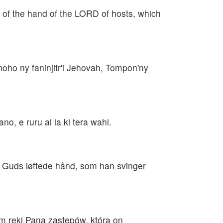
g of the hand of the LORD of hosts, which
noho ny faninjitr'i Jehovah, Tompon'ny
no, e ruru ai ia ki tera wahi.
s Guds løftede hånd, som han svinger
m ręki Pana zastępów, którą on