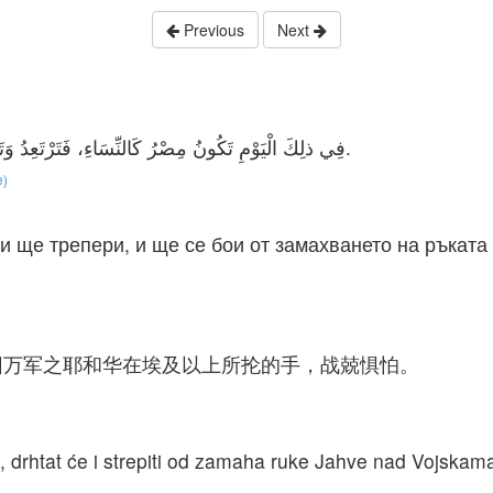
Previous
Next
فِي ذلِكَ الْيَوْمِ تَكُونُ مِصْرُ كَالنِّسَاءِ، فَتَرْتَعِدُ وَتَرْجُفُ مِنْ هَزَّةِ يَدِ رَبِّ الْجُنُودِ الَّتِي يَهُزُّهَا عَلَيْهَا.
e)
 и ще трепери, и ще се бои от замахването на ръкат
因万军之耶和华在埃及以上所抡的手，战兢惧怕。
, drhtat će i strepiti od zamaha ruke Jahve nad Vojskam