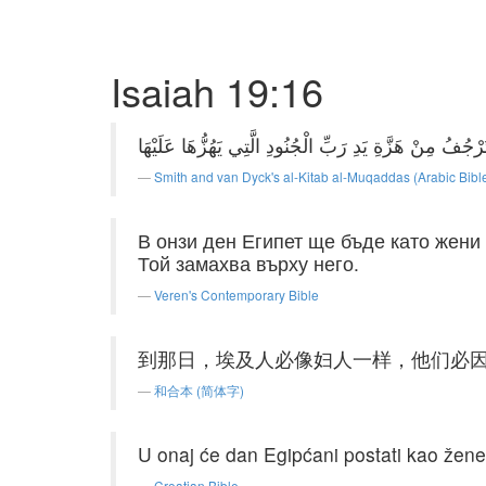
Isaiah 19:16
Smith and van Dyck's al-Kitab al-Muqaddas (Arabic Bibl
В онзи ден Египет ще бъде като жени
Той замахва върху него.
Veren's Contemporary Bible
到那日，埃及人必像妇人一样，他们必
和合本 (简体字)
U onaj će dan Egipćani postati kao žene
Croatian Bible