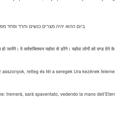
ביום ההוא יהיה מצרים כנשים וחרד ופחד מפני
हो जायेंगे। वे सर्वशक्तिमान यहोवा से डरेंगे। यहोवा लोगों को दण्ड देन
asszonyok, retteg és fél a seregek Ura kezének felemelé
nne: tremerà, sarà spaventato, vedendo la mano dell’Etern