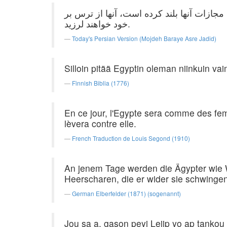
جازات آنها بلند کرده است، آنها از ترس بر
خود خواهند لرزید.
Today's Persian Version (Mojdeh Baraye Asre Jadid)
Silloin pitää Egyptin oleman niinkuin v
Finnish Biblia (1776)
En ce jour, l'Egypte sera comme des femm
lèvera contre elle.
French Traduction de Louis Segond (1910)
An jenem Tage werden die Ägypter wie 
Heerscharen, die er wider sie schwingen
German Elberfelder (1871) (sogenannt)
Jou sa a, gason peyi Lejip yo ap tankou 