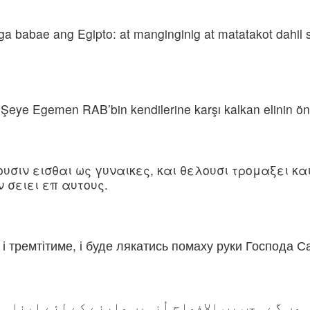
a babae ang Egipto: at manginginig at matatakot dahil
er Şeye Egemen RAB’bin kendilerine karşı kalkan elinin ön
ουσιν εισθαι ως γυναικες, και θελουσι τρομαξει κα
 σειει επ αυτους.
, і тремтітиме, і буде лякатись помаху руки Господа 
ہوں گے۔ جب رب الافواج اُنہیں مارنے کے لئے اپنا ہ