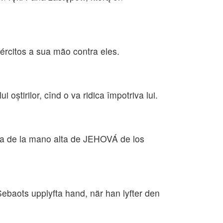
ércitos a sua mão contra eles.
oştirilor, cînd o va ridica împotriva lui.
ia de la mano alta de JEHOVÁ de los
baots upplyfta hand, när han lyfter den