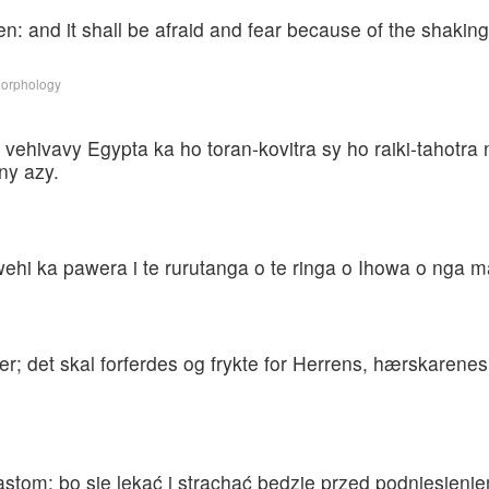
en: and it shall be afraid and fear because of the shakin
Morphology
vehivavy Egypta ka ho toran-kovitra sy ho raiki-tahotra 
ny azy.
 wehi ka pawera i te rurutanga o te ringa o Ihowa o nga ma
r; det skal forferdes og frykte for Herrens, hærskarene
stom; bo się lękać i strachać będzie przed podniesienie