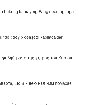
 sa bala ng kamay ng Panginoon ng mga
ünde titreyip dehşete kapılacaklar.
ι φοβηθη απο της χειρος του Κυριου
Саваота, що Він нею над ним помахає.
مصری اُس دن عورتوں جیسے کمزور 