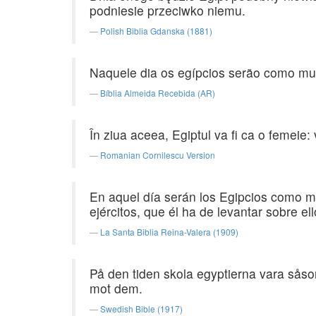
podniesie przeciwko niemu.
Polish Biblia Gdanska (1881)
Naquele dia os egípcios serão como mul
Bíblia Almeida Recebida (AR)
În ziua aceea, Egiptul va fi ca o femeie:
Romanian Cornilescu Version
En aquel día serán los Egipcios como m
ejércitos, que él ha de levantar sobre ell
La Santa Biblia Reina-Valera (1909)
På den tiden skola egyptierna vara sås
mot dem.
Swedish Bible (1917)