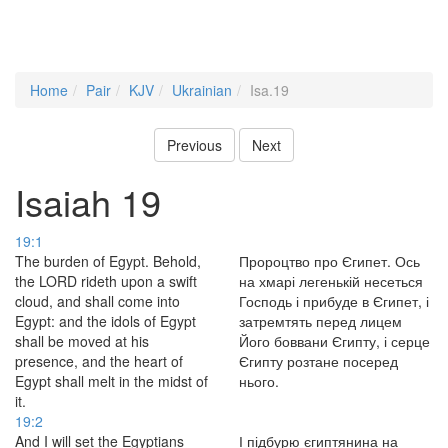
Home
Pair
KJV
Ukrainian
Isa.19
Previous
Next
Isaiah 19
19:1
The burden of Egypt. Behold,
Пророцтво про Єгипет. Ось
the LORD rideth upon a swift
на хмарі легенькій несеться
cloud, and shall come into
Господь і прибуде в Єгипет, і
Egypt: and the idols of Egypt
затремтять перед лицем
shall be moved at his
Його боввани Єгипту, і серце
presence, and the heart of
Єгипту розтане посеред
Egypt shall melt in the midst of
нього.
it.
19:2
And I will set the Egyptians
І підбурю єгиптянина на