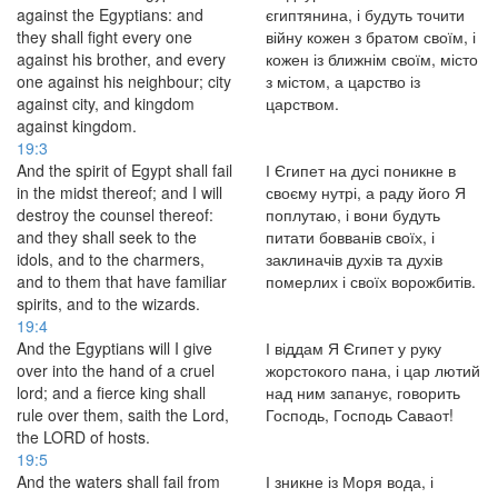
against the Egyptians: and
єгиптянина, і будуть точити
they shall fight every one
війну кожен з братом своїм, і
against his brother, and every
кожен із ближнім своїм, місто
one against his neighbour; city
з містом, а царство із
against city, and kingdom
царством.
against kingdom.
19:3
And the spirit of Egypt shall fail
І Єгипет на дусі поникне в
in the midst thereof; and I will
своєму нутрі, а раду його Я
destroy the counsel thereof:
поплутаю, і вони будуть
and they shall seek to the
питати бовванів своїх, і
idols, and to the charmers,
заклиначів духів та духів
and to them that have familiar
померлих і своїх ворожбитів.
spirits, and to the wizards.
19:4
And the Egyptians will I give
І віддам Я Єгипет у руку
over into the hand of a cruel
жорстокого пана, і цар лютий
lord; and a fierce king shall
над ним запанує, говорить
rule over them, saith the Lord,
Господь, Господь Саваот!
the LORD of hosts.
19:5
And the waters shall fail from
І зникне із Моря вода, і