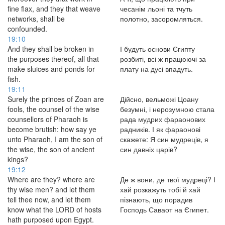
fine flax, and they that weave
чесанім льоні та тчуть
networks, shall be
полотно, засоромляться.
confounded.
19:10
And they shall be broken in
І будуть основи Єгипту
the purposes thereof, all that
розбиті, всі ж працюючі за
make sluices and ponds for
плату на дусі впадуть.
fish.
19:11
Surely the princes of Zoan are
Дійсно, вельможі Цоану
fools, the counsel of the wise
безумні, і нерозумною стала
counsellors of Pharaoh is
рада мудрих фараонових
become brutish: how say ye
радників. І як фараонові
unto Pharaoh, I am the son of
скажете: Я син мудреців, я
the wise, the son of ancient
син давніх царів?
kings?
19:12
Where are they? where are
Де ж вони, де твої мудреці? І
thy wise men? and let them
хай розкажуть тобі й хай
tell thee now, and let them
пізнають, що порадив
know what the LORD of hosts
Господь Саваот на Єгипет.
hath purposed upon Egypt.