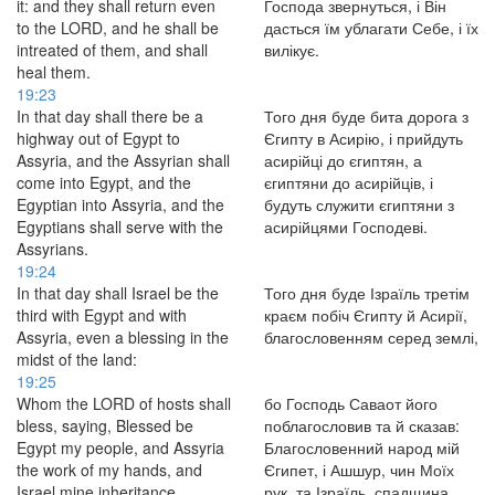
it: and they shall return even
Господа звернуться, і Він
to the LORD, and he shall be
дасться їм ублагати Себе, і їх
intreated of them, and shall
вилікує.
heal them.
19:23
In that day shall there be a
Того дня буде бита дорога з
highway out of Egypt to
Єгипту в Асирію, і прийдуть
Assyria, and the Assyrian shall
асирійці до єгиптян, а
come into Egypt, and the
єгиптяни до асирійців, і
Egyptian into Assyria, and the
будуть служити єгиптяни з
Egyptians shall serve with the
асирійцями Господеві.
Assyrians.
19:24
In that day shall Israel be the
Того дня буде Ізраїль третім
third with Egypt and with
краєм побіч Єгипту й Асирії,
Assyria, even a blessing in the
благословенням серед землі,
midst of the land:
19:25
Whom the LORD of hosts shall
бо Господь Саваот його
bless, saying, Blessed be
поблагословив та й сказав:
Egypt my people, and Assyria
Благословенний народ мій
the work of my hands, and
Єгипет, і Ашшур, чин Моїх
Israel mine inheritance.
рук, та Ізраїль, спадщина