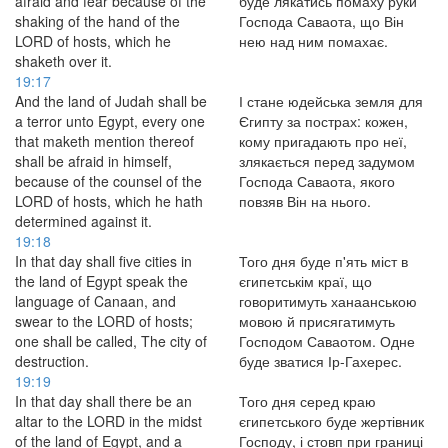
afraid and fear because of the
буде лякатись помаху руки
shaking of the hand of the
Господа Саваота, що Він
LORD of hosts, which he
нею над ним помахає.
shaketh over it.
19:17
And the land of Judah shall be
І стане юдейська земля для
a terror unto Egypt, every one
Єгипту за пострах: кожен,
that maketh mention thereof
кому пригадають про неї,
shall be afraid in himself,
злякається перед задумом
because of the counsel of the
Господа Саваота, якого
LORD of hosts, which he hath
повзяв Він на нього.
determined against it.
19:18
In that day shall five cities in
Того дня буде п'ять міст в
the land of Egypt speak the
єгипетськім краї, що
language of Canaan, and
говоритимуть ханаанською
swear to the LORD of hosts;
мовою й присягатимуть
one shall be called, The city of
Господом Саваотом. Одне
destruction.
буде зватися Ір-Гахерес.
19:19
In that day shall there be an
Того дня серед краю
altar to the LORD in the midst
єгипетського буде жертівник
of the land of Egypt, and a
Господу, і стовп при границі