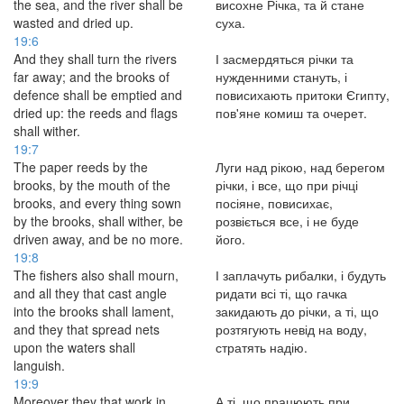
the sea, and the river shall be
висохне Річка, та й стане
wasted and dried up.
суха.
19:6
And they shall turn the rivers
І засмердяться річки та
far away; and the brooks of
нужденними стануть, і
defence shall be emptied and
повисихають притоки Єгипту,
dried up: the reeds and flags
пов'яне комиш та очерет.
shall wither.
19:7
The paper reeds by the
Луги над рікою, над берегом
brooks, by the mouth of the
річки, і все, що при річці
brooks, and every thing sown
посіяне, повисихає,
by the brooks, shall wither, be
розвіється все, і не буде
driven away, and be no more.
його.
19:8
The fishers also shall mourn,
І заплачуть рибалки, і будуть
and all they that cast angle
ридати всі ті, що гачка
into the brooks shall lament,
закидають до річки, а ті, що
and they that spread nets
розтягують невід на воду,
upon the waters shall
стратять надію.
languish.
19:9
Moreover they that work in
А ті, що працюють при