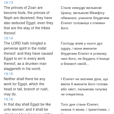
19:13
The princes of Zoan are
Стали немудрі вельможі
become fools, the princes of
Цоану, вельможі Мемфісу
Noph are deceived; they have
обманені, учинили блудячим
also seduced Egypt, even they
Єгипет головніші з племен
that are the stay of the tribes
його.
thereof.
19:14
The LORD hath mingled a
Господь влив у нього дух
perverse spirit in the midst
одуру, і вони вчинили
thereof: and they have caused
блудячим Єгипет в усякому
Egypt to err in every work
чині його, як блудить п'яниця
thereof, as a drunken man
в блювоті своїй...
staggereth in his vomit.
19:15
Neither shall there be any
І Єгипет не матиме діла, що
work for Egypt, which the
вміли б вчинити його голова
head or tail, branch or rush,
або хвіст, пальмова галузка
may do.
чи очеретина.
19:16
In that day shall Egypt be like
Того дня стане Єгипет,
unto women: and it shall be
немов ті жінки, і тремтітиме, і