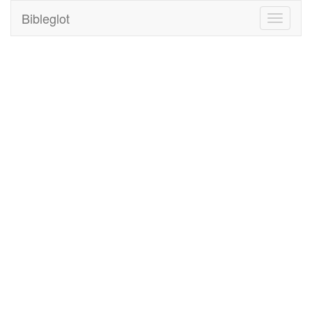
Bibleglot
Toggle
navigati