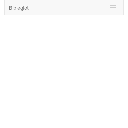
Bibleglot
Toggle
navigati