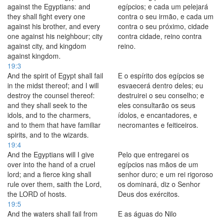
against the Egyptians: and
egípcios; e cada um pelejará
they shall fight every one
contra o seu irmão, e cada um
against his brother, and every
contra o seu próximo, cidade
one against his neighbour; city
contra cidade, reino contra
against city, and kingdom
reino.
against kingdom.
19:3
And the spirit of Egypt shall fail
E o espírito dos egípcios se
in the midst thereof; and I will
esvaecerá dentro deles; eu
destroy the counsel thereof:
destruirei o seu conselho; e
and they shall seek to the
eles consultarão os seus
idols, and to the charmers,
ídolos, e encantadores, e
and to them that have familiar
necromantes e feiticeiros.
spirits, and to the wizards.
19:4
And the Egyptians will I give
Pelo que entregarei os
over into the hand of a cruel
egípcios nas mãos de um
lord; and a fierce king shall
senhor duro; e um rei rigoroso
rule over them, saith the Lord,
os dominará, diz o Senhor
the LORD of hosts.
Deus dos exércitos.
19:5
And the waters shall fail from
E as águas do Nilo