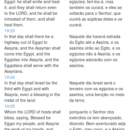
Egypt: he shall smite and heal
egípcios; feri-los-á, mas
it: and they shall return even
também os curará; e eles se
to the LORD, and he shall be
voltarão para o Senhor, que
intreated of them, and shall
ouvirá as súplicas deles e os
heal them.
curará.
19:23
In that day shall there be a
Naquele dia haverá estrada
highway out of Egypt to
do Egito até a Assíria, e os
Assyria, and the Assyrian shall
assírios virão ao Egito, e os
come into Egypt, and the
egípcios irão à Assíria; e os
Egyptian into Assyria, and the
egípcios adorarão com os
Egyptians shall serve with the
assírios.
Assyrians.
19:24
In that day shall Israel be the
Naquele dia Israel será o
third with Egypt and with
terceiro com os egipcios e os
Assyria, even a blessing in the
assirios, uma benção no meio
midst of the land:
da terra;
19:25
Whom the LORD of hosts shall
porquanto o Senhor dos
bless, saying, Blessed be
exércitos os tem abençoado,
Egypt my people, and Assyria
dizendo: Bem-aventurado seja
the work of my hands, and
o Egito, meu povo, e a Assíria,