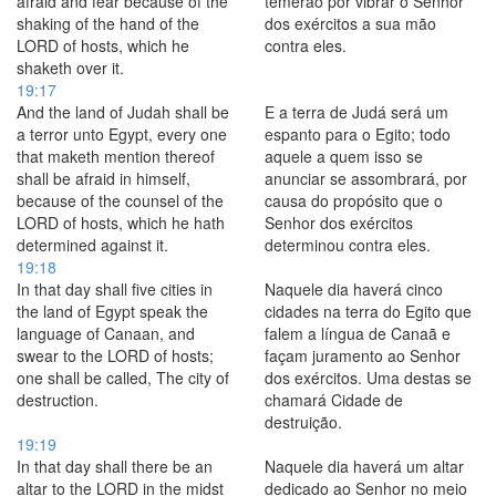
afraid and fear because of the
temerão por vibrar o Senhor
shaking of the hand of the
dos exércitos a sua mão
LORD of hosts, which he
contra eles.
shaketh over it.
19:17
And the land of Judah shall be
E a terra de Judá será um
a terror unto Egypt, every one
espanto para o Egito; todo
that maketh mention thereof
aquele a quem isso se
shall be afraid in himself,
anunciar se assombrará, por
because of the counsel of the
causa do propósito que o
LORD of hosts, which he hath
Senhor dos exércitos
determined against it.
determinou contra eles.
19:18
In that day shall five cities in
Naquele dia haverá cinco
the land of Egypt speak the
cidades na terra do Egito que
language of Canaan, and
falem a língua de Canaã e
swear to the LORD of hosts;
façam juramento ao Senhor
one shall be called, The city of
dos exércitos. Uma destas se
destruction.
chamará Cidade de
destruição.
19:19
In that day shall there be an
Naquele dia haverá um altar
altar to the LORD in the midst
dedicado ao Senhor no meio