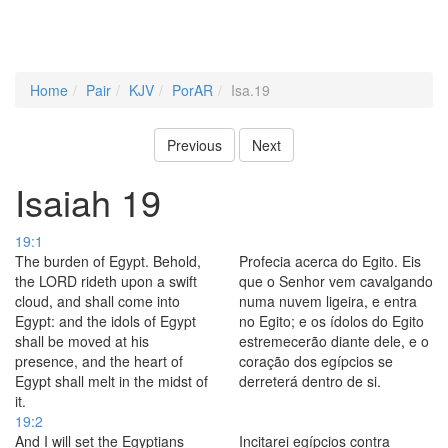
Home
Pair
KJV
PorAR
Isa.19
Previous
Next
Isaiah 19
19:1
The burden of Egypt. Behold,
Profecia acerca do Egito. Eis
the LORD rideth upon a swift
que o Senhor vem cavalgando
cloud, and shall come into
numa nuvem ligeira, e entra
Egypt: and the idols of Egypt
no Egito; e os ídolos do Egito
shall be moved at his
estremecerão diante dele, e o
presence, and the heart of
coração dos egípcios se
Egypt shall melt in the midst of
derreterá dentro de si.
it.
19:2
And I will set the Egyptians
Incitarei egípcios contra