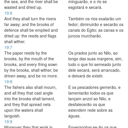
the sea, and the river shall be
minguarão, e o rio se
wasted and dried up.
esgotará e secará.
19:6
And they shall turn the rivers
Também os rios exalarão um
far away; and the brooks of
fedor; diminuirão e secarão os
defence shall be emptied and
canais do Egito; as canas e os
dried up: the reeds and flags
juncos murcharão.
shall wither.
19:7
The paper reeds by the
Os prados junto ao Nilo, ao
brooks, by the mouth of the
longo das suas margens, sim,
brooks, and every thing sown
tudo o que foi semeado junto
by the brooks, shall wither, be
dele secará, será arrancado,
driven away, and be no more.
e deixará de existir.
19:8
The fishers also shall mourn,
E os pescadores gemerão, e
and all they that cast angle
lamentarão todos os que
into the brooks shall lament,
lançam anzol ao Nilo, e
and they that spread nets
desfalecerão os que
upon the waters shall
estendem rede sobre as
languish.
águas.
19:9
Moreover they that work in
Envergonhar-se-ão os que