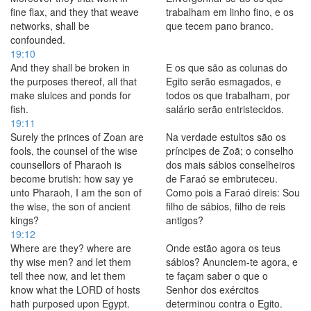
fine flax, and they that weave
trabalham em linho fino, e os
networks, shall be
que tecem pano branco.
confounded.
19:10
And they shall be broken in
E os que são as colunas do
the purposes thereof, all that
Egito serão esmagados, e
make sluices and ponds for
todos os que trabalham, por
fish.
salário serão entristecidos.
19:11
Surely the princes of Zoan are
Na verdade estultos são os
fools, the counsel of the wise
príncipes de Zoã; o conselho
counsellors of Pharaoh is
dos mais sábios conselheiros
become brutish: how say ye
de Faraó se embruteceu.
unto Pharaoh, I am the son of
Como pois a Faraó direis: Sou
the wise, the son of ancient
filho de sábios, filho de reis
kings?
antigos?
19:12
Where are they? where are
Onde estão agora os teus
thy wise men? and let them
sábios? Anunciem-te agora, e
tell thee now, and let them
te façam saber o que o
know what the LORD of hosts
Senhor dos exércitos
hath purposed upon Egypt.
determinou contra o Egito.