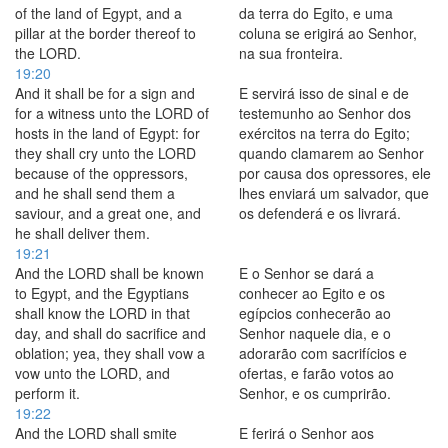
of the land of Egypt, and a
da terra do Egito, e uma
pillar at the border thereof to
coluna se erigirá ao Senhor,
the LORD.
na sua fronteira.
19:20
And it shall be for a sign and
E servirá isso de sinal e de
for a witness unto the LORD of
testemunho ao Senhor dos
hosts in the land of Egypt: for
exércitos na terra do Egito;
they shall cry unto the LORD
quando clamarem ao Senhor
because of the oppressors,
por causa dos opressores, ele
and he shall send them a
lhes enviará um salvador, que
saviour, and a great one, and
os defenderá e os livrará.
he shall deliver them.
19:21
And the LORD shall be known
E o Senhor se dará a
to Egypt, and the Egyptians
conhecer ao Egito e os
shall know the LORD in that
egípcios conhecerão ao
day, and shall do sacrifice and
Senhor naquele dia, e o
oblation; yea, they shall vow a
adorarão com sacrifícios e
vow unto the LORD, and
ofertas, e farão votos ao
perform it.
Senhor, e os cumprirão.
19:22
And the LORD shall smite
E ferirá o Senhor aos