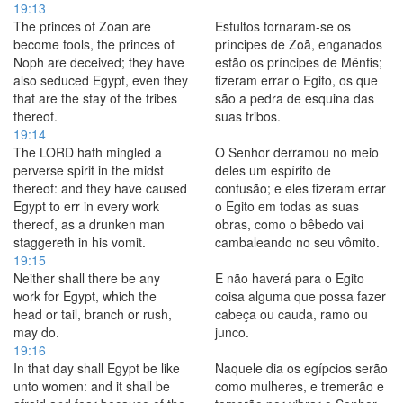
19:13
The princes of Zoan are
Estultos tornaram-se os
become fools, the princes of
príncipes de Zoã, enganados
Noph are deceived; they have
estão os príncipes de Mênfis;
also seduced Egypt, even they
fizeram errar o Egito, os que
that are the stay of the tribes
são a pedra de esquina das
thereof.
suas tribos.
19:14
The LORD hath mingled a
O Senhor derramou no meio
perverse spirit in the midst
deles um espírito de
thereof: and they have caused
confusão; e eles fizeram errar
Egypt to err in every work
o Egito em todas as suas
thereof, as a drunken man
obras, como o bêbedo vai
staggereth in his vomit.
cambaleando no seu vômito.
19:15
Neither shall there be any
E não haverá para o Egito
work for Egypt, which the
coisa alguma que possa fazer
head or tail, branch or rush,
cabeça ou cauda, ramo ou
may do.
junco.
19:16
In that day shall Egypt be like
Naquele dia os egípcios serão
unto women: and it shall be
como mulheres, e tremerão e