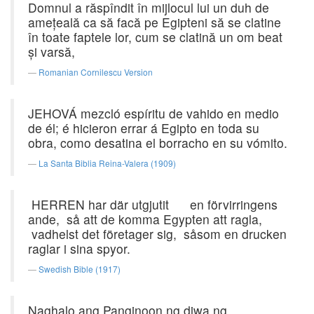
Domnul a răspîndit în mijlocul lui un duh de
ameţeală ca să facă pe Egipteni să se clatine
în toate faptele lor, cum se clatină un om beat
şi varsă,
Romanian Cornilescu Version
JEHOVÁ mezcló espíritu de vahido en medio
de él; é hicieron errar á Egipto en toda su
obra, como desatina el borracho en su vómito.
La Santa Biblia Reina-Valera (1909)
HERREN har där utgjutit en förvirringens
ande, så att de komma Egypten att ragla,
vadhelst det företager sig, såsom en drucken
raglar i sina spyor.
Swedish Bible (1917)
Naghalo ang Panginoon ng diwa ng