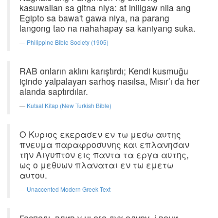
kasuwailan sa gitna niya: at iniligaw nila ang
Egipto sa bawa't gawa niya, na parang
langong tao na nahahapay sa kaniyang suka.
Philippine Bible Society (1905)
RAB onların aklını karıştırdı; Kendi kusmuğu
içinde yalpalayan sarhoş nasılsa, Mısır’ı da her
alanda saptırdılar.
Kutsal Kitap (New Turkish Bible)
Ο Κυριος εκερασεν εν τω μεσω αυτης
πνευμα παραφροσυνης και επλανησαν
την Αιγυπτον εις παντα τα εργα αυτης,
ως ο μεθυων πλαναται εν τω εμετω
αυτου.
Unaccented Modern Greek Text
Господь влив у нього дух одуру, і вони