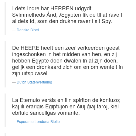
I dets Indre har HERREN udgydt
Svimmelheds Ånd; Ægypten fik de til at rave i
al dets Id, som den drukne raver i sit Spy.
Danske Bibel
De HEERE heeft een zeer verkeerden geest
ingeschonken in het midden van hen, en zij
hebben Egypte doen dwalen in al zijn doen,
gelijk een dronkaard zich om en om wentelt in
zijn uitspuwsel.
Dutch Statenvertaling
La Eternulo verŝis en ilin spiriton de konfuzo;
kaj ili erarigis Egiptujon en ĉiuj ĝiaj faroj, kiel
ebriulo ŝanceliĝas vomante.
Esperanto Londona Biblio