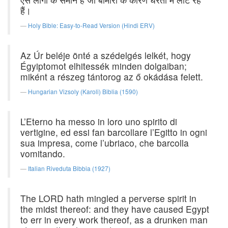
हैं।
Holy Bible: Easy-to-Read Version (Hindi ERV)
Az Úr beléje önté a szédelgés lelkét, hogy
Égyiptomot elhitessék minden dolgaiban;
miként a részeg tántorog az ő okádása felett.
Hungarian Vizsoly (Karoli) Biblia (1590)
L’Eterno ha messo in loro uno spirito di
vertigine, ed essi fan barcollare l’Egitto in ogni
sua impresa, come l’ubriaco, che barcolla
vomitando.
Italian Riveduta Bibbia (1927)
The LORD hath mingled a perverse spirit in
the midst thereof: and they have caused Egypt
to err in every work thereof, as a drunken man