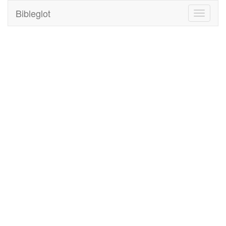
Bibleglot
Toggle
navigati