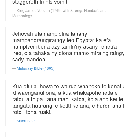
staggereth in his vomit.
King James Version (1769) with Strongs Numbers and
Morphology
Jehovah efa nampidina fanahy
mampandraingiraingy teo Egypta; ka efa
nampivembena azy tamin'ny asany rehetra
ireo, dia tahaka ny olona mamo miraingiraingy
sady mandoa.
Malagasy Bible (1865)
Kua oti i a Ihowa te wairua whanoke te konatu
ki waenganui ona; a kua whakapohehetia e
ratou a Ihipa i ana mahi katoa, koia ano kei te
tangata haurangi e kotiti ke ana, e hurori ana i
roto i tona ruaki.
Maori Bible