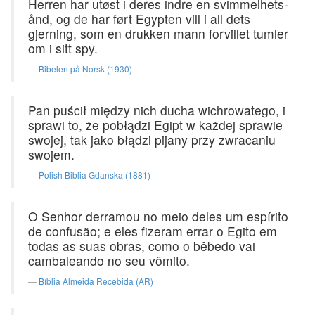
Herren har utøst i deres indre en svimmelhets-
ånd, og de har ført Egypten vill i all dets
gjerning, som en drukken mann forvillet tumler
om i sitt spy.
Bibelen på Norsk (1930)
Pan puścił między nich ducha wichrowatego, i
sprawi to, że pobłądzi Egipt w każdej sprawie
swojej, tak jako błądzi pijany przy zwracaniu
swojem.
Polish Biblia Gdanska (1881)
O Senhor derramou no meio deles um espírito
de confusão; e eles fizeram errar o Egito em
todas as suas obras, como o bêbedo vai
cambaleando no seu vômito.
Bíblia Almeida Recebida (AR)