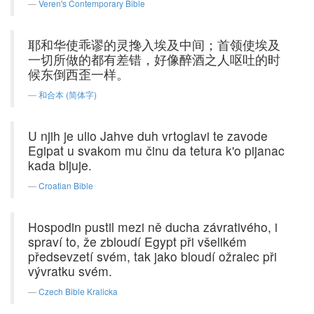
Veren's Contemporary Bible
耶和华使乖谬的灵搀入埃及中间；首领使埃及
一切所做的都有差错，好像醉酒之人呕吐的时
候东倒西歪一样。
和合本 (简体字)
U njih je ulio Jahve duh vrtoglavi te zavode
Egipat u svakom mu činu da tetura k'o pijanac
kada bljuje.
Croatian Bible
Hospodin pustil mezi ně ducha závrativého, i
spraví to, že zbloudí Egypt při všelikém
předsevzetí svém, tak jako bloudí ožralec při
vývratku svém.
Czech Bible Kralicka