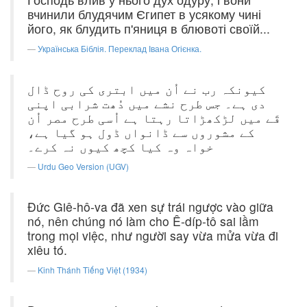
вчинили блудячим Єгипет в усякому чині
його, як блудить п'яниця в блювоті своїй...
Українська Біблія. Переклад Івана Огієнка.
کیونکہ رب نے اُن میں ابتری کی روح ڈال
دی ہے۔ جس طرح نشے میں دُھت شرابی اپنی
قَے میں لڑکھڑاتا رہتا ہے اُسی طرح مصر اُن
کے مشوروں سے ڈانواں ڈول ہو گیا ہے،
خواہ وہ کیا کچھ کیوں نہ کرے۔
Urdu Geo Version (UGV)
Ðức Giê-hô-va đã xen sự trái ngược vào giữa
nó, nên chúng nó làm cho Ê-díp-tô sai lầm
trong mọi việc, như người say vừa mửa vừa đi
xiêu tó.
Kinh Thánh Tiếng Việt (1934)