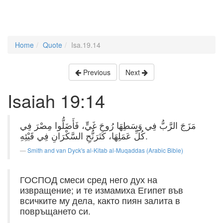
Home
Quote
Isa.19.14
Previous
Next
Isaiah 19:14
مَزَجَ الرَّبُّ فِي وَسَطِهَا رُوحَ غَيٍّ، فَأَضَلُّوا مِصْرَ فِي
كُلِّ عَمَلِهَا، كَتَرَنُّحِ السَّكْرَانِ فِي قَيْئِهِ.
Smith and van Dyck's al-Kitab al-Muqaddas (Arabic Bible)
ГОСПОД смеси сред него дух на
извращение; и те измамиха Египет във
всичките му дела, както пиян залита в
повръщането си.