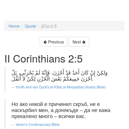
Home
Quote
2Cor.2.5
Previous
Next
II Corinthians 2:5
وَلكِنْ إِنْ كَانَ أَحَدٌ قَدْ أَحْزَنَ، فَإِنَّهُ لَمْ يُحْزِنِّي، بَلْ
أَحْزَنَ جَمِيعَكُمْ بَعْضَ الْحُزْنِ لِكَيْ لاَ أُثَقِّلَ.
Smith and van Dyck's al-Kitab al-Muqaddas (Arabic Bible)
Но ако някой е причинил скръб, не е
наскърбил мен, а донякъде – да не кажа
прекалено много – всички вас.
Veren's Contemporary Bible