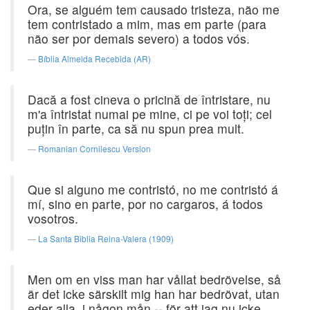
Ora, se alguém tem causado tristeza, não me
tem contristado a mim, mas em parte (para
não ser por demais severo) a todos vós.
Bíblia Almeida Recebida (AR)
Dacă a fost cineva o pricină de întristare, nu
m'a întristat numai pe mine, ci pe voi toţi; cel
puţin în parte, ca să nu spun prea mult.
Romanian Cornilescu Version
Que si alguno me contristó, no me contristó á
mí, sino en parte, por no cargaros, á todos
vosotros.
La Santa Biblia Reina-Valera (1909)
Men om en viss man har vållat bedrövelse, så
är det icke särskilt mig han har bedrövat, utan
eder alla, i någon mån -- för att jag nu icke