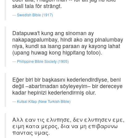
skall tala för strängt.
Swedish Bible (1917)
Datapuwa't kung ang sinoman ay
nakapagpalumbay, hindi ako ang pinalumbay
niya, kundi sa isang paraan ay kayong lahat
(upang huwag kong higpitang totoo).
Philippine Bible Society (1905)
Eğer biri bir başkasını kederlendirdiyse, beni
değil –abartmadan söyleyeyim– bir dereceye
kadar hepinizi kederlendirmiş olur.
Kutsal Kitap (New Turkish Bible)
Αλλ εαν τις ελυπησε, δεν ελυπησεν εμε,
ειμη κατα μερος, δια να μη επιβαρυνω
παντας υμας.