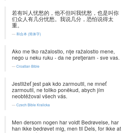
若有叫人忧愁的，他不但叫我忧愁，也是叫你
们众人有几分忧愁。我说几分，恐怕说得太
重。
和合本 (简体字)
Ako me tko ražalostio, nije ražalostio mene,
nego u neku ruku - da ne pretjeram - sve vas.
Croatian Bible
Jestližeť jest pak kdo zarmoutil, ne mneť
zarmoutil, ne toliko poněkud, abych jím
neobtěžoval všech vás.
Czech Bible Kralicka
Men dersom nogen har voldt Bedrøvelse, har
han ikke bedrøvet mig, men til Dels, for ikke at