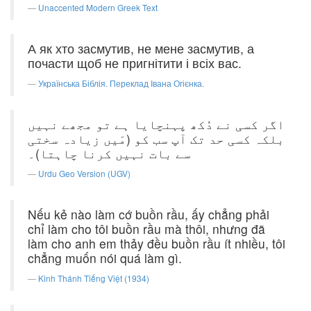
Unaccented Modern Greek Text
А як хто засмутив, не мене засмутив, а
почасти щоб не пригнітити і всіх вас.
Українська Біблія. Переклад Івана Огієнка.
اگر کسی نے دُکھ پہنچایا ہے تو مجھے نہیں
بلکہ کسی حد تک آپ سب کو (مَیں زیادہ سختی
سے بات نہیں کرنا چاہتا)۔
Urdu Geo Version (UGV)
Nếu kẻ nào làm cớ buồn rầu, ấy chẳng phải
chỉ làm cho tôi buồn rầu mà thôi, nhưng đã
làm cho anh em thảy đều buồn rầu ít nhiều, tôi
chẳng muốn nói quá làm gì.
Kinh Thánh Tiếng Việt (1934)