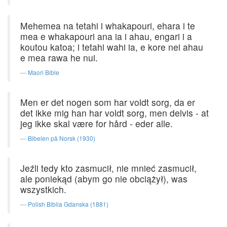
Mehemea na tetahi i whakapouri, ehara i te
mea e whakapouri ana ia i ahau, engari i a
koutou katoa; i tetahi wahi ia, e kore nei ahau
e mea rawa he nui.
Maori Bible
Men er det nogen som har voldt sorg, da er
det ikke mig han har voldt sorg, men delvis - at
jeg ikke skal være for hård - eder alle.
Bibelen på Norsk (1930)
Jeźli tedy kto zasmucił, nie mnieć zasmucił,
ale poniekąd (abym go nie obciążył), was
wszystkich.
Polish Biblia Gdanska (1881)