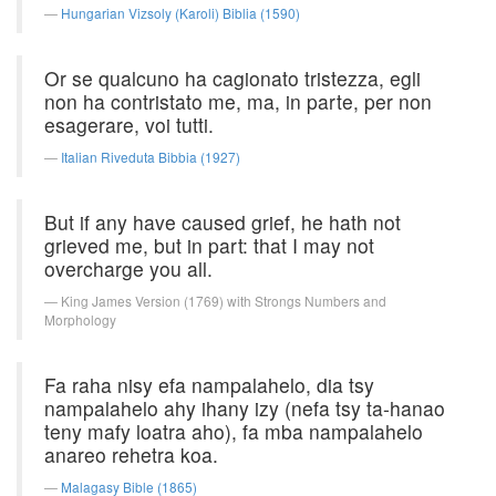
Hungarian Vizsoly (Karoli) Biblia (1590)
Or se qualcuno ha cagionato tristezza, egli
non ha contristato me, ma, in parte, per non
esagerare, voi tutti.
Italian Riveduta Bibbia (1927)
But if any have caused grief, he hath not
grieved me, but in part: that I may not
overcharge you all.
King James Version (1769) with Strongs Numbers and
Morphology
Fa raha nisy efa nampalahelo, dia tsy
nampalahelo ahy ihany izy (nefa tsy ta-hanao
teny mafy loatra aho), fa mba nampalahelo
anareo rehetra koa.
Malagasy Bible (1865)