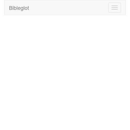
Bibleglot
Toggle
navigati