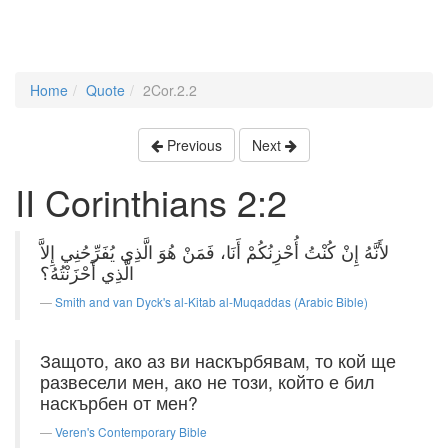
Home
Quote
2Cor.2.2
Previous
Next
II Corinthians 2:2
لأَنَّهُ إِنْ كُنْتُ أُحْزِنُكُمْ أَنَا، فَمَنْ هُوَ الَّذِي يُفَرِّحُنِي إِلاَّ
الَّذِي أَحْزَنْتُهُ؟
Smith and van Dyck's al-Kitab al-Muqaddas (Arabic Bible)
Защото, ако аз ви наскърбявам, то кой ще
развесели мен, ако не този, който е бил
наскърбен от мен?
Veren's Contemporary Bible