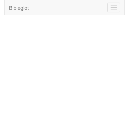
Bibleglot
Toggle
navigati