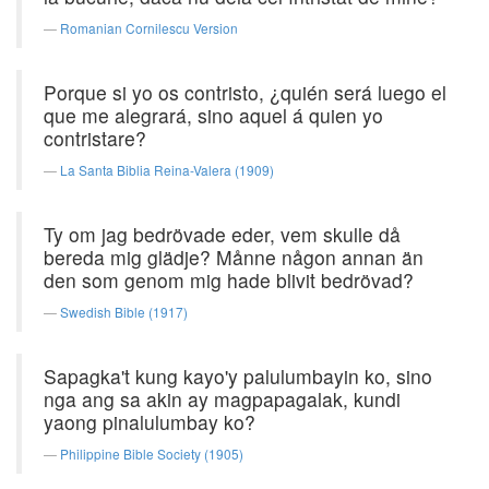
Romanian Cornilescu Version
Porque si yo os contristo, ¿quién será luego el
que me alegrará, sino aquel á quien yo
contristare?
La Santa Biblia Reina-Valera (1909)
Ty om jag bedrövade eder, vem skulle då
bereda mig glädje? Månne någon annan än
den som genom mig hade blivit bedrövad?
Swedish Bible (1917)
Sapagka't kung kayo'y palulumbayin ko, sino
nga ang sa akin ay magpapagalak, kundi
yaong pinalulumbay ko?
Philippine Bible Society (1905)