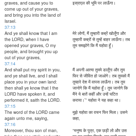
graves, and cause you to
इस्राएल की भूमि पर लाऊँगा।
come up out of your graves,
and bring you into the land of
Israel.
37:13
And ye shall know that I am
मेरे लोगों, मैं तुम्हारी कब्रें खोलूँगा और
the LORD, when I have
तुम्हारी कब्रों से तुम्हें बाहर लाऊँगा। तब
opened your graves, O my
तुम समझोगे कि मैं यहोवा हूँ।
people, and brought you up
out of your graves,
37:14
And shall put my spirit in you,
मैं अपनी आत्मा तुममे डालूँगा और तुम
and ye shall live, and I shall
फिर से जीवित हो जाओगे। तब तुमको मैं
place you in your own land:
तुम्हारे देश में वापस लाऊँगा। तब तुम
then shall ye know that I the
जानोगे कि मैं यहोवा हूँ। तुम जानोगे कि
LORD have spoken it, and
मैंने ये बातें कहीं और उन्हें घटित
performed it, saith the LORD.
कराया।’” यहोवा ने यह कहा था।
37:15
The word of the LORD came
मुझे यहोवा का वचन फिर मिला। उसने
again unto me, saying,
कहा,
37:16
Moreover, thou son of man,
“मनुष्य के पुत्र, एक छड़ी लो और उस