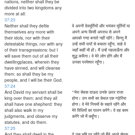
nations, neither shall they be
divided into two kingdoms any
more at all:
37:23
Neither shall they defile
वे अपनी देवमूर्तियों और भयंकर मूर्तियों या
themselves any more with
अपने अन्य किसी अपराध से अपने
their idols, nor with their
आपको गन्दा बनाते नहीं रहेंगे। किन्तु मैं
detestable things, nor with any
उन्हें सभी पापों से बचाता रहूँगा, चाहे वे
of their transgressions: but I
जहाँ कहीं भी हों। मैं उन्हें नहलाऊँगा और
will save them out of all their
शुद्ध करूँगा। वे मेरे लोग होंगे और मैं
dwellingplaces, wherein they
उनका परमेश्वर रहूँगा।
have sinned, and will cleanse
them: so shall they be my
people, and I will be their God.
37:24
And David my servant shall be
“‘मेरा सेवक दाऊद उनके ऊपर राजा
king over them; and they all
होगा। उन सभी का केवल एक गड़ेरिया
shall have one shepherd: they
होगा। वे मेरे नियमों के सहारे रहेंगे और
shall also walk in my
मेरे विधियों का पालन करेंगे। वे वह काम
judgments, and observe my
करेंगे जो मैं कहूँगा।
statutes, and do them.
37:25
And they shall dwell in the
वे उस भूमि पर रहेंगे जो मैंने अपने सेवक