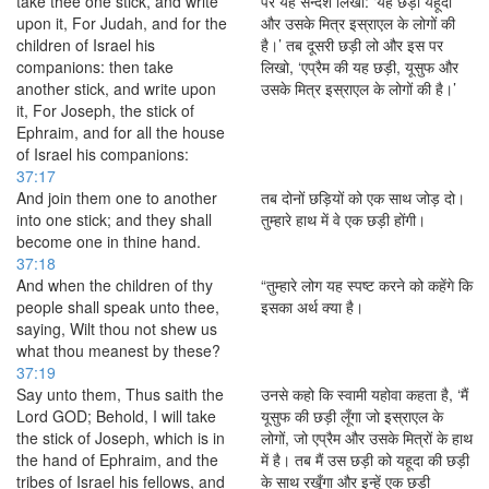
take thee one stick, and write
पर यह सन्देश लिखो: ‘यह छड़ी यहूदा
upon it, For Judah, and for the
और उसके मित्र इस्राएल के लोगों की
children of Israel his
है।’ तब दूसरी छड़ी लो और इस पर
companions: then take
लिखो, ‘एप्रैम की यह छड़ी, यूसुफ और
another stick, and write upon
उसके मित्र इस्राएल के लोगों की है।’
it, For Joseph, the stick of
Ephraim, and for all the house
of Israel his companions:
37:17
And join them one to another
तब दोनों छड़ियों को एक साथ जोड़ दो।
into one stick; and they shall
तुम्हारे हाथ में वे एक छड़ी होंगी।
become one in thine hand.
37:18
And when the children of thy
“तुम्हारे लोग यह स्पष्ट करने को कहेंगे कि
people shall speak unto thee,
इसका अर्थ क्या है।
saying, Wilt thou not shew us
what thou meanest by these?
37:19
Say unto them, Thus saith the
उनसे कहो कि स्वामी यहोवा कहता है, ‘मैं
Lord GOD; Behold, I will take
यूसुफ की छड़ी लूँगा जो इस्राएल के
the stick of Joseph, which is in
लोगों, जो एप्रैम और उसके मित्रों के हाथ
the hand of Ephraim, and the
में है। तब मैं उस छड़ी को यहूदा की छड़ी
tribes of Israel his fellows, and
के साथ रखूँगा और इन्हें एक छड़ी