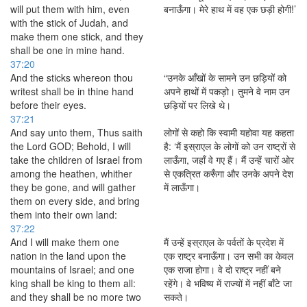
will put them with him, even
बनाऊँगा। मेरे हाथ में वह एक छड़ी होगी!’
with the stick of Judah, and
make them one stick, and they
shall be one in mine hand.
37:20
And the sticks whereon thou
“उनके आँखों के सामने उन छड़ियों को
writest shall be in thine hand
अपने हाथों में पकड़ो। तुमने वे नाम उन
before their eyes.
छड़ियों पर लिखे थे।
37:21
And say unto them, Thus saith
लोगों से कहो कि स्वामी यहोवा यह कहता
the Lord GOD; Behold, I will
है: ‘मैं इस्राएल के लोगों को उन राष्ट्रों से
take the children of Israel from
लाऊँगा, जहाँ वे गए हैं। मैं उन्हें चारों ओर
among the heathen, whither
से एकत्रित करूँगा और उनके अपने देश
they be gone, and will gather
में लाऊँगा।
them on every side, and bring
them into their own land:
37:22
And I will make them one
मैं उन्हें इस्राएल के पर्वतों के प्रदेश में
nation in the land upon the
एक राष्ट्र बनाऊँगा। उन सभी का केवल
mountains of Israel; and one
एक राजा होगा। वे दो राष्ट्र नहीं बने
king shall be king to them all:
रहेंगे। वे भविष्य में राज्यों में नहीं बाँटे जा
and they shall be no more two
सकते।