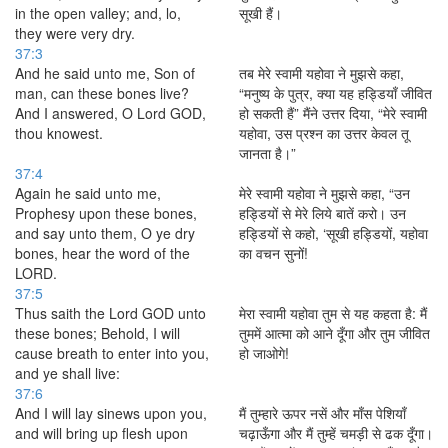
in the open valley; and, lo,
सूखी हैं।
they were very dry.
37:3
And he said unto me, Son of
तब मेरे स्वामी यहोवा ने मुझसे कहा,
man, can these bones live?
“मनुष्य के पुत्र, क्या यह हड्डियाँ जीवित
And I answered, O Lord GOD,
हो सकती हैं” मैंने उत्तर दिया, “मेरे स्वामी
thou knowest.
यहोवा, उस प्रश्न का उत्तर केवल तू
जानता है।”
37:4
Again he said unto me,
मेरे स्वामी यहोवा ने मुझसे कहा, “उन
Prophesy upon these bones,
हड्डियों से मेरे लिये बातें करो। उन
and say unto them, O ye dry
हड्डियों से कहो, ‘सूखी हड्डियों, यहोवा
bones, hear the word of the
का वचन सुनों!
LORD.
37:5
Thus saith the Lord GOD unto
मेरा स्वामी यहोवा तुम से यह कहता है: मैं
these bones; Behold, I will
तुममें आत्मा को आने दूँगा और तुम जीवित
cause breath to enter into you,
हो जाओगे!
and ye shall live:
37:6
And I will lay sinews upon you,
मैं तुम्हारे ऊपर नसें और माँस पेशियाँ
and will bring up flesh upon
चढ़ाऊँगा और मैं तुम्हें चमड़ी से ढक दूँगा।