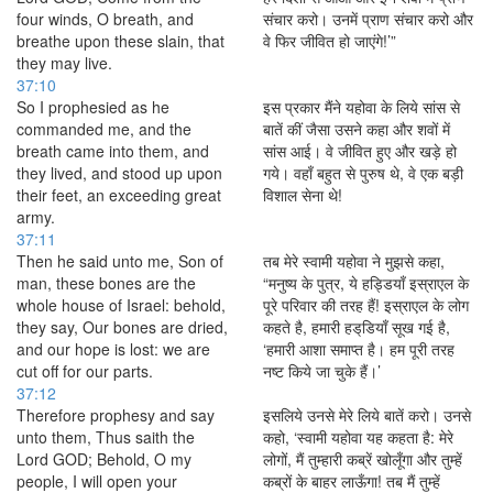
four winds, O breath, and
संचार करो। उनमें प्राण संचार करो और
breathe upon these slain, that
वे फिर जीवित हो जाएंगे!’”
they may live.
37:10
So I prophesied as he
इस प्रकार मैंने यहोवा के लिये सांस से
commanded me, and the
बातें कीं जैसा उसने कहा और शवों में
breath came into them, and
सांस आई। वे जीवित हुए और खड़े हो
they lived, and stood up upon
गये। वहाँ बहुत से पुरुष थे, वे एक बड़ी
their feet, an exceeding great
विशाल सेना थे!
army.
37:11
Then he said unto me, Son of
तब मेरे स्वामी यहोवा ने मुझसे कहा,
man, these bones are the
“मनुष्य के पुत्र, ये हड्डियाँ इस्राएल के
whole house of Israel: behold,
पूरे परिवार की तरह हैं! इस्राएल के लोग
they say, Our bones are dried,
कहते है, हमारी हड्‌डियाँ सूख गई है,
and our hope is lost: we are
‘हमारी आशा समाप्त है। हम पूरी तरह
cut off for our parts.
नष्ट किये जा चुके हैं।’
37:12
Therefore prophesy and say
इसलिये उनसे मेरे लिये बातें करो। उनसे
unto them, Thus saith the
कहो, ‘स्वामी यहोवा यह कहता है: मेरे
Lord GOD; Behold, O my
लोगों, मैं तुम्हारी कब्रें खोलूँगा और तुम्हें
people, I will open your
कब्रों के बाहर लाऊँगा! तब मैं तुम्हें