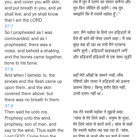
you, and cover you with skin,
तब मैं तुम में प्राण का संचार करुँगा और
and put breath in you, and ye
तुम फिर जीवित हो उठोगे। तब तुम
shall live; and ye shall know
समझोगे कि मैं स्वामी यहोवा हूँ।’”
that I am the LORD.
37:7
So I prophesied as I was
अत: मैंने यहोवा के लिये उन हड्डियों से
commanded: and as I
वैसे ही बातें कीं जैसा उसने कहा। मैं जब
prophesied, there was a
कुछ कह ही रहा था तभी मैंने प्रचण्ड
noise, and behold a shaking,
ध्वनि सुनी। हड्डियाँ खड़खड़ाने लगीं
and the bones came together,
और हड्डियाँ हड्डियों से एक साथ जुड़ीं!
bone to his bone.
37:8
And when I beheld, lo, the
वहाँ मेरी आँखों के सामने नसों, माँस
sinews and the flesh came up
पेशियों और त्वचा ने हड्डियों को ढकना
upon them, and the skin
आरम्भ किया। किन्तु शरीर हिले नहीं,
covered them above: but
उनमें प्राण नहीं था।
there was no breath in them.
37:9
Then said he unto me,
तब तेरे स्वामी यहोवा ने मुझसे कहा,
Prophesy unto the wind,
“सांस से मेरे लिये कहो। मनुष्य के पुत्र,
prophesy, son of man, and
मेरे लिये सांस से बातों करो। सांस से कहो
say to the wind, Thus saith the
कि स्वामी यहोवा यह कह रहा है: ‘सांस,
Lord GOD; Come from the
हर दिशा से आओ और इन शवों में प्राण