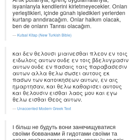
isyanlarıyla kendilerini kirletmeyecekler. Onları
yerleştikleri, içinde günah işledikleri yerlerden
kurtarıp arındıracağım. Onlar halkım olacak,
ben de onların Tanrısı olacağım.
Kutsal Kitap (New Turkish Bible)
και δεν θελουσι μιαινεσθαι πλεον εν τοις
ειδωλοις αυτων ουδε εν τοις βδελυγμασιν
αυτων ουδε εν πασαις ταις παραβασεσιν
αυτων αλλα θελω σωσει αυτους εκ
πασων των κατοικησεων αυτων, εν αις
ημαρτησαν, και θελω καθαρισει αυτους
και θελουσιν εισθαι λαος μου και εγω
θελω εισθαι Θεος αυτων.
Unaccented Modern Greek Text
І більш не будуть вони занечищуватися
своїми бовванами й гидотами своїми та
всіма своїми переступами, спасу їх зо всіх