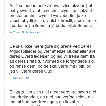
Aniž se budou poškvrňovati více ukydanými
bohy svými, a ohavnostmi svými, ani jakými
přestoupeními svými, i vysvobodím je ze
všech obydlí jejich, v nichž hřešili, a očistím je.
I budou mým lidem, a já budu jejich Bohem.
Czech Bible Kralicka
De skal ikke mere gøre sig urene ved deres
Afgudsbilleder og væmmelige Guder eller alle
deres Overtrædelser, og jeg vil frelse dem fra
alt deres Frafald, hvormed de forsyndede sig,
og rense dem, og de skal være mit Folk, og
jeg vil være deres Gud.
Danske Bibel
En zij zullen zich niet meer verontreinigen met
hun drekgoden, en met hun verfoeiselen, en
met al hun overtredingen; en Ik zal ze