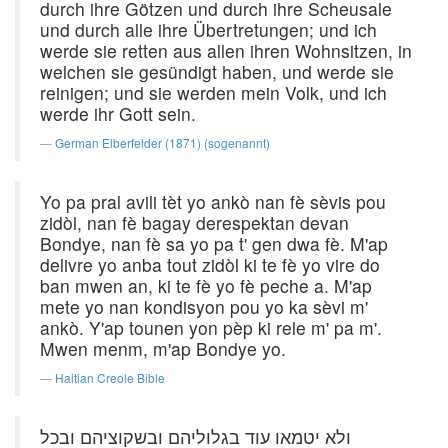
durch ihre Götzen und durch ihre Scheusale
und durch alle ihre Übertretungen; und ich
werde sie retten aus allen ihren Wohnsitzen, in
welchen sie gesündigt haben, und werde sie
reinigen; und sie werden mein Volk, und ich
werde ihr Gott sein.
German Elberfelder (1871) (sogenannt)
Yo pa pral avili tèt yo ankò nan fè sèvis pou
zidòl, nan fè bagay derespektan devan
Bondye, nan fè sa yo pa t' gen dwa fè. M'ap
delivre yo anba tout zidòl ki te fè yo vire do
ban mwen an, ki te fè yo fè peche a. M'ap
mete yo nan kondisyon pou yo ka sèvi m'
ankò. Y'ap tounen yon pèp ki rele m' pa m'.
Mwen menm, m'ap Bondye yo.
Haitian Creole Bible
ולא יטמאו עוד בגלוליהם ובשקוציהם ובכל