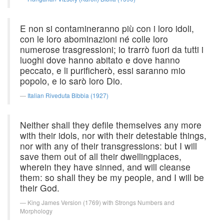
E non si contamineranno più con i loro idoli,
con le loro abominazioni né colle loro
numerose trasgressioni; io trarrò fuori da tutti i
luoghi dove hanno abitato e dove hanno
peccato, e li purificherò, essi saranno mio
popolo, e io sarò loro Dio.
Italian Riveduta Bibbia (1927)
Neither shall they defile themselves any more
with their idols, nor with their detestable things,
nor with any of their transgressions: but I will
save them out of all their dwellingplaces,
wherein they have sinned, and will cleanse
them: so shall they be my people, and I will be
their God.
King James Version (1769) with Strongs Numbers and
Morphology