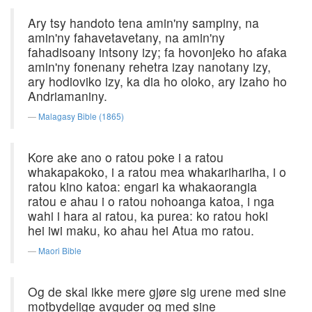
Ary tsy handoto tena amin'ny sampiny, na
amin'ny fahavetavetany, na amin'ny
fahadisoany intsony izy; fa hovonjeko ho afaka
amin'ny fonenany rehetra izay nanotany izy,
ary hodioviko izy, ka dia ho oloko, ary Izaho ho
Andriamaniny.
Malagasy Bible (1865)
Kore ake ano o ratou poke i a ratou
whakapakoko, i a ratou mea whakarihariha, i o
ratou kino katoa: engari ka whakaorangia
ratou e ahau i o ratou nohoanga katoa, i nga
wahi i hara ai ratou, ka purea: ko ratou hoki
hei iwi maku, ko ahau hei Atua mo ratou.
Maori Bible
Og de skal ikke mere gjøre sig urene med sine
motbydelige avguder og med sine