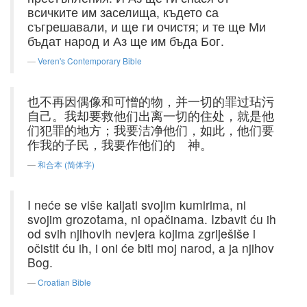
всичките им заселища, където са
съгрешавали, и ще ги очистя; и те ще Ми
бъдат народ и Аз ще им бъда Бог.
Veren's Contemporary Bible
也不再因偶像和可憎的物，并一切的罪过玷污
自己。我却要救他们出离一切的住处，就是他
们犯罪的地方；我要洁净他们，如此，他们要
作我的子民，我要作他们的 神。
和合本 (简体字)
I neće se više kaljati svojim kumirima, ni
svojim grozotama, ni opačinama. Izbavit ću ih
od svih njihovih nevjera kojima zgriješiše i
očistit ću ih, i oni će biti moj narod, a ja njihov
Bog.
Croatian Bible