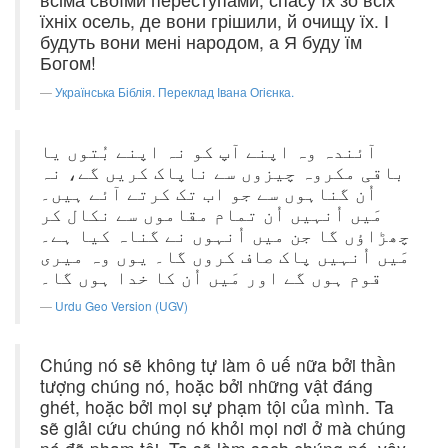
їхніх осель, де вони грішили, й очищу їх. І
будуть вони мені народом, а Я буду їм
Богом!
Українська Біблія. Переклад Івана Огієнка.
آئندہ وہ اپنے آپ کو نہ اپنے بُتوں یا
باقی مکروہ چیزوں سے ناپاک کریں گے، نہ
اُن گناہوں سے جو اب تک کرتے آئے ہیں۔
مَیں اُنہیں اُن تمام مقاموں سے نکال کر
چھڑاؤں گا جن میں اُنہوں نے گناہ کیا ہے۔
مَیں اُنہیں پاک صاف کروں گا۔ یوں وہ میری
قوم ہوں گے اور مَیں اُن کا خدا ہوں گا۔
Urdu Geo Version (UGV)
Chúng nó sẽ không tự làm ô uế nữa bởi thần
tượng chúng nó, hoặc bởi những vật đáng
ghét, hoặc bởi mọi sự phạm tội của mình. Ta
sẽ giải cứu chúng nó khỏi mọi nơi ở mà chúng