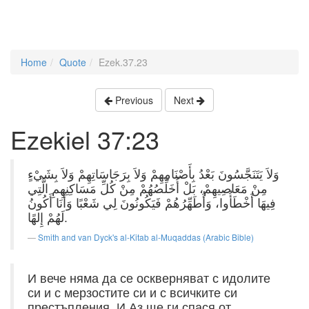
Home
Quote
Ezek.37.23
Previous
Next
Ezekiel 37:23
وَلاَ يَتَنَجَّسُونَ بَعْدُ بِأَصْنَامِهِمْ وَلاَ بِرَجَاسَاتِهِمْ وَلاَ بِشَيْءٍ
مِنْ مَعَاصِيهِمْ، بَلْ أُخَلِّصُهُمْ مِنْ كُلِّ مَسَاكِنِهِمِ الَّتِي
فِيهَا أَخْطَأُوا، وَأُطَهِّرُهُمْ فَيَكُونُونَ لِي شَعْبًا وَأَنَا أَكُونُ
لَهُمْ إِلهًا.
Smith and van Dyck's al-Kitab al-Muqaddas (Arabic Bible)
И вече няма да се оскверняват с идолите
си и с мерзостите си и с всичките си
престъпления. И Аз ще ги спася от