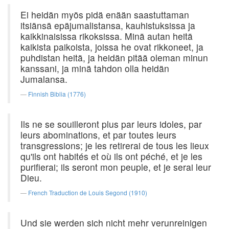
Ei heidän myös pidä enään saastuttaman
itsiänsä epäjumalistansa, kauhistuksissa ja
kaikkinaisissa rikoksissa. Minä autan heitä
kaikista paikoista, joissa he ovat rikkoneet, ja
puhdistan heitä, ja heidän pitää oleman minun
kanssani, ja minä tahdon olla heidän
Jumalansa.
Finnish Biblia (1776)
Ils ne se souilleront plus par leurs idoles, par
leurs abominations, et par toutes leurs
transgressions; je les retirerai de tous les lieux
qu'ils ont habités et où ils ont péché, et je les
purifierai; ils seront mon peuple, et je serai leur
Dieu.
French Traduction de Louis Segond (1910)
Und sie werden sich nicht mehr verunreinigen