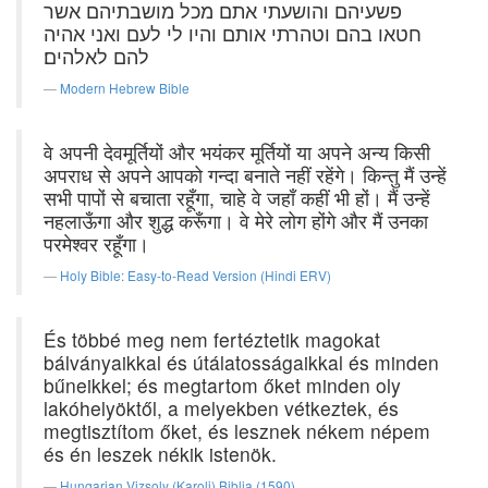
פשעיהם והושעתי אתם מכל מושבתיהם אשר
חטאו בהם וטהרתי אותם והיו לי לעם ואני אהיה
להם לאלהים׃
Modern Hebrew Bible
वे अपनी देवमूर्तियों और भयंकर मूर्तियों या अपने अन्य किसी
अपराध से अपने आपको गन्दा बनाते नहीं रहेंगे। किन्तु मैं उन्हें
सभी पापों से बचाता रहूँगा, चाहे वे जहाँ कहीं भी हों। मैं उन्हें
नहलाऊँगा और शुद्ध करूँगा। वे मेरे लोग होंगे और मैं उनका
परमेश्वर रहूँगा।
Holy Bible: Easy-to-Read Version (Hindi ERV)
És többé meg nem fertéztetik magokat
bálványaikkal és útálatosságaikkal és minden
bűneikkel; és megtartom őket minden oly
lakóhelyöktől, a melyekben vétkeztek, és
megtisztítom őket, és lesznek nékem népem
és én leszek nékik istenök.
Hungarian Vizsoly (Karoli) Biblia (1590)