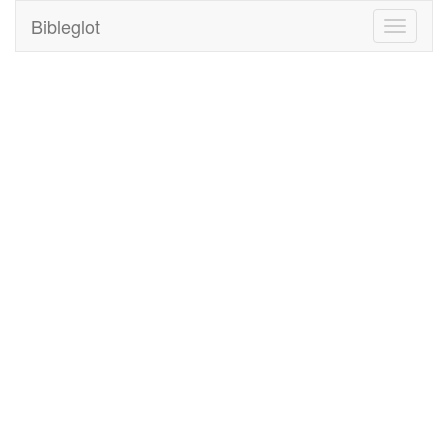
Bibleglot
Toggle
navigati