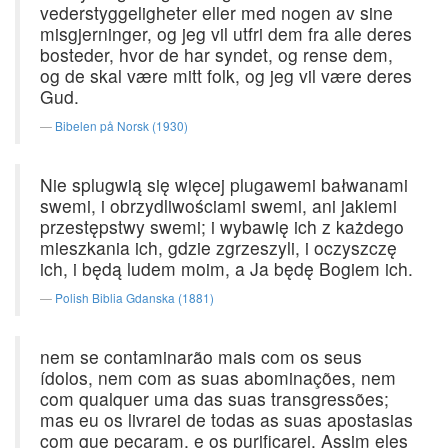
vederstyggeligheter eller med nogen av sine
misgjerninger, og jeg vil utfri dem fra alle deres
bosteder, hvor de har syndet, og rense dem,
og de skal være mitt folk, og jeg vil være deres
Gud.
Bibelen på Norsk (1930)
Nie splugwią się więcej plugawemi bałwanami
swemi, i obrzydliwościami swemi, ani jakiemi
przestępstwy swemi; i wybawię ich z każdego
mieszkania ich, gdzie zgrzeszyli, i oczyszczę
ich, i będą ludem moim, a Ja będę Bogiem ich.
Polish Biblia Gdanska (1881)
nem se contaminarão mais com os seus
ídolos, nem com as suas abominações, nem
com qualquer uma das suas transgressões;
mas eu os livrarei de todas as suas apostasias
com que pecaram, e os purificarei. Assim eles