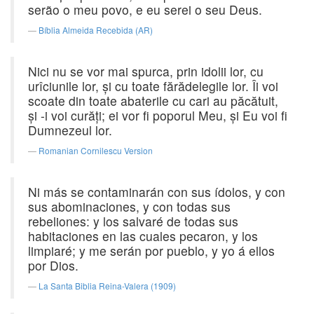
serão o meu povo, e eu serei o seu Deus.
Bíblia Almeida Recebida (AR)
Nici nu se vor mai spurca, prin idolii lor, cu
urîciunile lor, şi cu toate fărădelegile lor. Îi voi
scoate din toate abaterile cu cari au păcătuit,
şi -i voi curăţi; ei vor fi poporul Meu, şi Eu voi fi
Dumnezeul lor.
Romanian Cornilescu Version
Ni más se contaminarán con sus ídolos, y con
sus abominaciones, y con todas sus
rebeliones: y los salvaré de todas sus
habitaciones en las cuales pecaron, y los
limpiaré; y me serán por pueblo, y yo á ellos
por Dios.
La Santa Biblia Reina-Valera (1909)