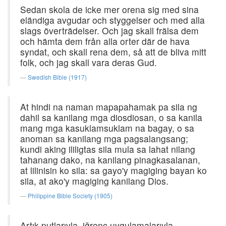
Sedan skola de icke mer orena sig med sina
eländiga avgudar och styggelser och med alla
slags överträdelser. Och jag skall frälsa dem
och hämta dem från alla orter där de hava
syndat, och skall rena dem, så att de bliva mitt
folk, och jag skall vara deras Gud.
Swedish Bible (1917)
At hindi na naman mapapahamak pa sila ng
dahil sa kanilang mga diosdiosan, o sa kanila
mang mga kasuklamsuklam na bagay, o sa
anoman sa kanilang mga pagsalangsang;
kundi aking ililigtas sila mula sa lahat nilang
tahanang dako, na kanilang pinagkasalanan,
at lilinisin ko sila: sa gayo'y magiging bayan ko
sila, at ako'y magiging kanilang Dios.
Philippine Bible Society (1905)
Artık putlarıyla, iğrenç uygulamalarıyla,