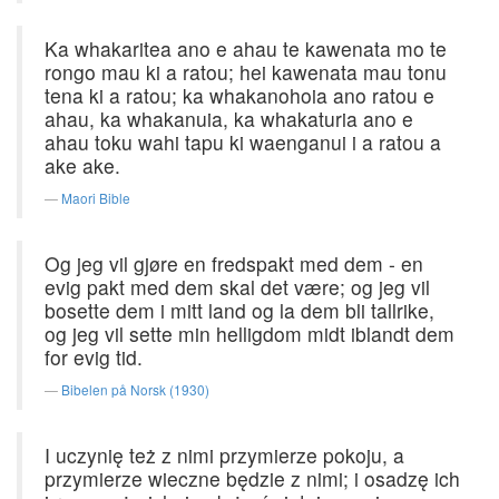
Ka whakaritea ano e ahau te kawenata mo te
rongo mau ki a ratou; hei kawenata mau tonu
tena ki a ratou; ka whakanohoia ano ratou e
ahau, ka whakanuia, ka whakaturia ano e
ahau toku wahi tapu ki waenganui i a ratou a
ake ake.
Maori Bible
Og jeg vil gjøre en fredspakt med dem - en
evig pakt med dem skal det være; og jeg vil
bosette dem i mitt land og la dem bli tallrike,
og jeg vil sette min helligdom midt iblandt dem
for evig tid.
Bibelen på Norsk (1930)
I uczynię też z nimi przymierze pokoju, a
przymierze wieczne będzie z nimi; i osadzę ich