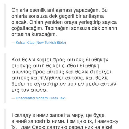
Onlarla esenlik antlaşması yapacağım. Bu
onlarla sonsuza dek geçerli bir antlaşma
olacak. Onları yeniden oraya yerleştirip sayıca
çoğaltacağım. Tapınağımı sonsuza dek onların
ortasına kuracağım.
Kutsal Kitap (New Turkish Bible)
Και θελω καμει προς αυτους διαθηκην
ειρηνης αυτη θελει εισθαι διαθηκη
αιωνιος προς αυτους και θελω στηριξει
αυτους και πληθυνει αυτους, και θελω
θεσει το αγιαστηριον μου εν μεσω αυτων
εις τον αιωνα.
Unaccented Modern Greek Text
І складу з ними заповіта миру, це буде
вічний заповіт із ними. І зміцню їх, і намножу
їх, і дам Свою святиню серед них на віки!