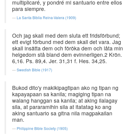
multiplicaré, y pondré mi santuario entre ellos
para siempre.
La Santa Biblia Reina-Valera (1909)
Och jag skall med dem sluta ett fridsförbund;
ett evigt förbund med dem skall det vara. Jag
skall insätta dem och föröka dem och låta min
helgedom stå bland dem evinnerligen.2 Krön.
6,16. Ps. 89,4. Jer. 31,31 f. Hes. 34,25.
Swedish Bible (1917)
Bukod dito'y makikipagtipan ako ng tipan ng
kapayapaan sa kanila; magiging tipan na
walang hanggan sa kanila; at aking ilalagay
sila, at pararamihin sila at itatatag ko ang
aking santuario sa gitna nila magpakailan
man.
Philippine Bible Society (1905)