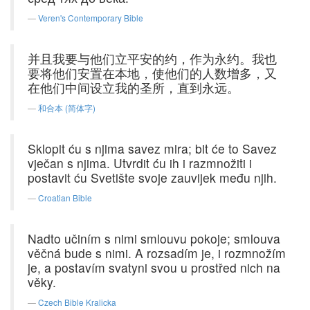
Veren's Contemporary Bible
并且我要与他们立平安的约，作为永约。我也
要将他们安置在本地，使他们的人数增多，又
在他们中间设立我的圣所，直到永远。
和合本 (简体字)
Sklopit ću s njima savez mira; bit će to Savez
vječan s njima. Utvrdit ću ih i razmnožiti i
postavit ću Svetište svoje zauvijek među njih.
Croatian Bible
Nadto učiním s nimi smlouvu pokoje; smlouva
věčná bude s nimi. A rozsadím je, i rozmnožím
je, a postavím svatyni svou u prostřed nich na
věky.
Czech Bible Kralicka