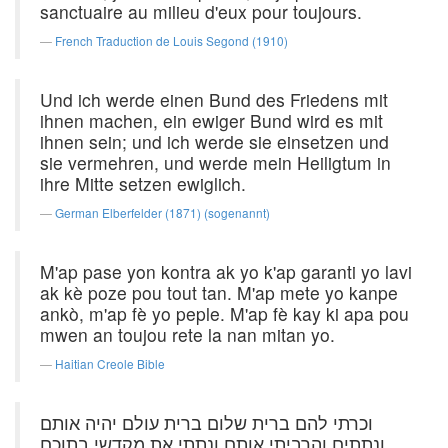
sanctuaire au milieu d'eux pour toujours.
French Traduction de Louis Segond (1910)
Und ich werde einen Bund des Friedens mit
ihnen machen, ein ewiger Bund wird es mit
ihnen sein; und ich werde sie einsetzen und
sie vermehren, und werde mein Heiligtum in
ihre Mitte setzen ewiglich.
German Elberfelder (1871) (sogenannt)
M'ap pase yon kontra ak yo k'ap garanti yo lavi
ak kè poze pou tout tan. M'ap mete yo kanpe
ankò, m'ap fè yo peple. M'ap fè kay ki apa pou
mwen an toujou rete la nan mitan yo.
Haitian Creole Bible
וכרתי להם ברית שלום ברית עולם יהיה אותם
ונתתים והרביתי אותם ונתתי את מקדשי בתוכם