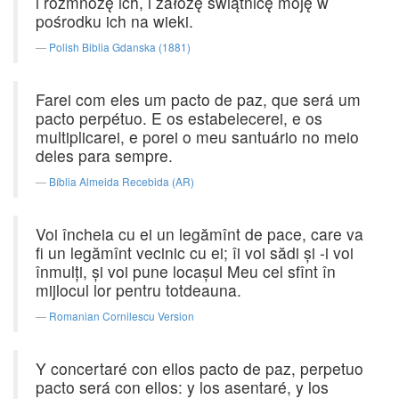
i rozmnożę ich, i założę świątnicę moję w
pośrodku ich na wieki.
Polish Biblia Gdanska (1881)
Farei com eles um pacto de paz, que será um
pacto perpétuo. E os estabelecerei, e os
multiplicarei, e porei o meu santuário no meio
deles para sempre.
Bíblia Almeida Recebida (AR)
Voi încheia cu ei un legămînt de pace, care va
fi un legămînt vecinic cu ei; îi voi sădi şi -i voi
înmulţi, şi voi pune locaşul Meu cel sfînt în
mijlocul lor pentru totdeauna.
Romanian Cornilescu Version
Y concertaré con ellos pacto de paz, perpetuo
pacto será con ellos: y los asentaré, y los