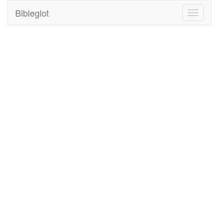
Bibleglot
Toggle
navigati