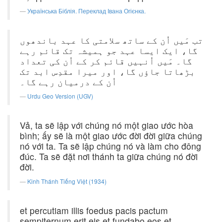
Українська Біблія. Переклад Івана Огієнка.
تب مَیں اُن کے ساتھ سلامتی کا عہد باندھوں
گا، ایک ایسا عہد جو ہمیشہ تک قائم رہے
گا۔ مَیں اُنہیں قائم کر کے اُن کی تعداد
بڑھاتا جاؤں گا، اور میرا مقدِس ابد تک
اُن کے درمیان رہے گا۔
Urdu Geo Version (UGV)
Vả, ta sẽ lập với chúng nó một giao ước hòa
bình; ấy sẽ là một giao ước đời đời giữa chúng
nó với ta. Ta sẽ lập chúng nó và làm cho đông
đúc. Ta sẽ đặt nơi thánh ta giữa chúng nó đời
đời.
Kinh Thánh Tiếng Việt (1934)
et percutiam illis foedus pacis pactum
sempiternum erit eis et fundabo eos et