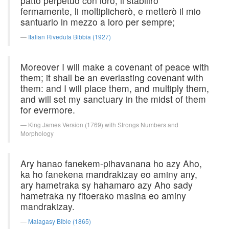
patto perpetuo con loro; li stabilirò
fermamente, li moltiplicherò, e metterò il mio
santuario in mezzo a loro per sempre;
Italian Riveduta Bibbia (1927)
Moreover I will make a covenant of peace with
them; it shall be an everlasting covenant with
them: and I will place them, and multiply them,
and will set my sanctuary in the midst of them
for evermore.
King James Version (1769) with Strongs Numbers and
Morphology
Ary hanao fanekem-pihavanana ho azy Aho,
ka ho fanekena mandrakizay eo aminy any,
ary hametraka sy hahamaro azy Aho sady
hametraka ny fitoerako masina eo aminy
mandrakizay.
Malagasy Bible (1865)