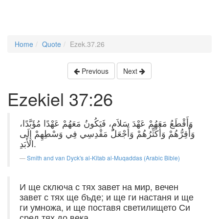
Home
Quote
Ezek.37.26
Previous
Next
Ezekiel 37:26
وَأَقْطَعُ مَعَهُمْ عَهْدَ سَلاَمٍ، فَيَكُونُ مَعَهُمْ عَهْدًا مُؤَبَّدًا،
وَأُقِرُّهُمْ وَأُكَثِّرُهُمْ وَأَجْعَلُ مَقْدِسِي فِي وَسْطِهِمْ إِلَى
الأَبَدِ.
Smith and van Dyck's al-Kitab al-Muqaddas (Arabic Bible)
И ще сключа с тях завет на мир, вечен
завет с тях ще бъде; и ще ги настаня и ще
ги умножа, и ще поставя светилището Си
сред тях до века.