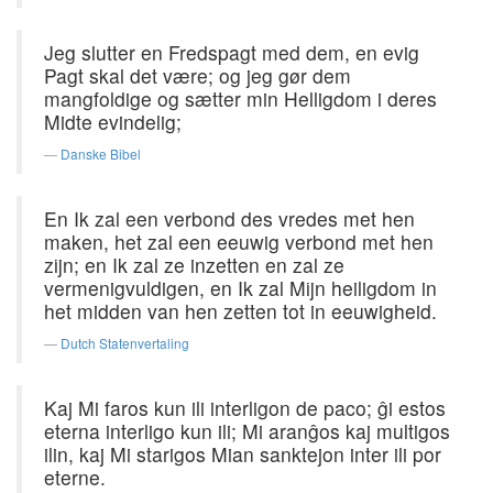
Jeg slutter en Fredspagt med dem, en evig
Pagt skal det være; og jeg gør dem
mangfoldige og sætter min Helligdom i deres
Midte evindelig;
Danske Bibel
En Ik zal een verbond des vredes met hen
maken, het zal een eeuwig verbond met hen
zijn; en Ik zal ze inzetten en zal ze
vermenigvuldigen, en Ik zal Mijn heiligdom in
het midden van hen zetten tot in eeuwigheid.
Dutch Statenvertaling
Kaj Mi faros kun ili interligon de paco; ĝi estos
eterna interligo kun ili; Mi aranĝos kaj multigos
ilin, kaj Mi starigos Mian sanktejon inter ili por
eterne.