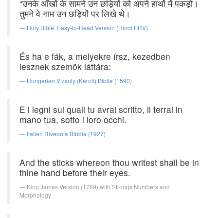
“उनके आँखों के सामने उन छड़ियों को अपने हाथों में पकड़ो।
तुमने वे नाम उन छड़ियों पर लिखे थे।
Holy Bible: Easy-to-Read Version (Hindi ERV)
És ha e fák, a melyekre írsz, kezedben
lesznek szemök láttára:
Hungarian Vizsoly (Karoli) Biblia (1590)
E i legni sui quali tu avrai scritto, li terrai in
mano tua, sotto i loro occhi.
Italian Riveduta Bibbia (1927)
And the sticks whereon thou writest shall be in
thine hand before their eyes.
King James Version (1769) with Strongs Numbers and
Morphology