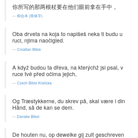
你所写的那两根杖要在他们眼前拿在手中，
和合本 (简体字)
Oba drveta na koja to napišeš neka ti budu u
ruci, njima naočigled.
Croatian Bible
A když budou ta dřeva, na kterýchž jsi psal, v
ruce tvé před očima jejich,
Czech Bible Kralicka
Og Træstykkerne, du skrev på, skal være i din
Hånd, så de kan se dem.
Danske Bibel
De houten nu, op dewelke gij zult geschreven