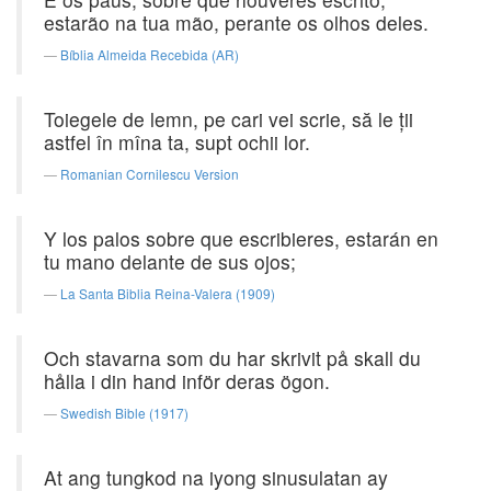
estarão na tua mão, perante os olhos deles.
Bíblia Almeida Recebida (AR)
Toiegele de lemn, pe cari vei scrie, să le ţii
astfel în mîna ta, supt ochii lor.
Romanian Cornilescu Version
Y los palos sobre que escribieres, estarán en
tu mano delante de sus ojos;
La Santa Biblia Reina-Valera (1909)
Och stavarna som du har skrivit på skall du
hålla i din hand inför deras ögon.
Swedish Bible (1917)
At ang tungkod na iyong sinusulatan ay