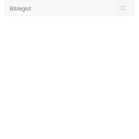
Bibleglot
Toggle
navigati