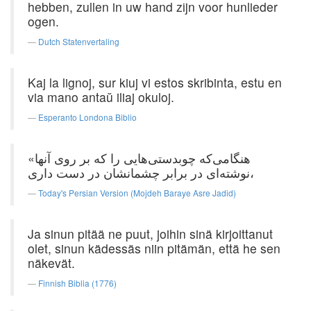
hebben, zullen in uw hand zijn voor hunlieder
ogen.
Dutch Statenvertaling
Kaj la lignoj, sur kiuj vi estos skribinta, estu en
via mano antaŭ iliaj okuloj.
Esperanto Londona Biblio
«هنگامی‌که چوبدستی‌هایی را که بر روی آنها
نوشته‌ای در برابر چشمانشان در دست داری،
Today's Persian Version (Mojdeh Baraye Asre Jadid)
Ja sinun pitää ne puut, joihin sinä kirjoittanut
olet, sinun kädessäs niin pitämän, että he sen
näkevät.
Finnish Biblia (1776)