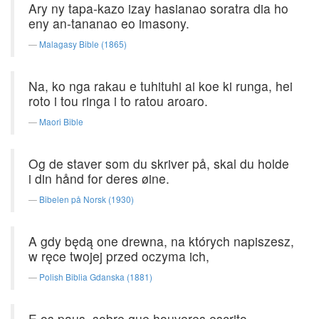
Ary ny tapa-kazo izay hasianao soratra dia ho
eny an-tananao eo imasony.
Malagasy Bible (1865)
Na, ko nga rakau e tuhituhi ai koe ki runga, hei
roto i tou ringa i to ratou aroaro.
Maori Bible
Og de staver som du skriver på, skal du holde
i din hånd for deres øine.
Bibelen på Norsk (1930)
A gdy będą one drewna, na których napiszesz,
w ręce twojej przed oczyma ich,
Polish Biblia Gdanska (1881)
E os paus, sobre que houveres escrito,