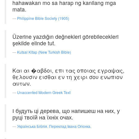
hahawakan mo sa harap ng kanilang mga
mata.
Philippine Bible Society (1905)
Üzerine yazdığın değnekleri görebilecekleri
şekilde elinde tut.
Kutsal Kitap (New Turkish Bible)
Και αι �αβδοι, επι τας οποιας εγραψας,
θελουσιν εισθαι εν τη χειρι σου ενωπιον
αυτων.
Unaccented Modern Greek Text
І будуть ці дерева, що напишеш на них, у
руці твоїй на їхніх очах.
Українська Біблія. Переклад Івана Огієнка.