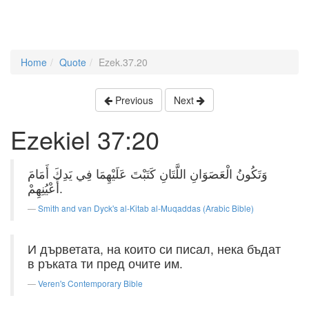
Home
Quote
Ezek.37.20
Previous
Next
Ezekiel 37:20
وَتَكُونُ الْعَصَوَانِ اللَّتَانِ كَتَبْتَ عَلَيْهِمَا فِي يَدِكَ أَمَامَ
أَعْيُنِهِمْ.
Smith and van Dyck's al-Kitab al-Muqaddas (Arabic Bible)
И дърветата, на които си писал, нека бъдат
в ръката ти пред очите им.
Veren's Contemporary Bible