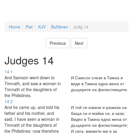
Home
Pair
KJV
BulVeren
Judg.14
Previous
Next
Judges 14
14:1
And Samson went down to
И Самсон слезе в Тамна и
Timnath, and saw a woman in
видя в Тамна една жена от
Timnath of the daughters of
дъщерите на филистимците.
the Philistines.
14:2
And he came up, and told his
И той се изкачи и разказа на
father and his mother, and
баща си и майка си, и каза:
said, I have seen a woman in
Видях в Тамна една жена от
Timnath of the daughters of
дъщерите на филистимците;
the Philistines: now therefore
И сега, вземете ми я за