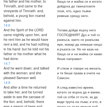
his father and his mother, to
баща си и майка си и когато
Timnath, and came to the
дойдоха до тамнатските
vineyards of Timnath: and,
лозя, ето, едно лъвче
behold, a young lion roared
ревеше срещу него.
against him.
14:6
And the Spirit of the LORD
Тогава дойде върху него
came mightily upon him, and
ГОСПОДНИЯТ Дух и той го
he rent him as he would have
разкъса, както се разкъсва
rent a kid, and he had nothing
яре, макар да нямаше нищо
in his hand: but he told not his
в ръката си. Но не каза на
father or his mother what he
баща си и на майка си какво
had done.
беше направил.
14:7
And he went down, and talked
И слезе и говори на жената,
with the woman; and she
и тя беше права в очите на
pleased Samson well.
Самсон.
14:8
And after a time he returned
А след известно време,
to take her, and he turned
когато се върна да я вземе,
aside to see the carcase of
той се отби от пътя, за да
the lion: and, behold, there
види трупа на лъва; и ето, в
was a swarm of bees and
трупа на лъва имаше рой