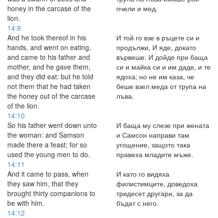
honey in the carcase of the
пчели и мед.
lion.
14:9
And he took thereof in his
И той го взе в ръцете си и
hands, and went on eating,
продължи, И яде, докато
and came to his father and
вървеше. И дойде при баща
mother, and he gave them,
си и майка си и им даде, и те
and they did eat: but he told
ядоха; но не им каза, че
not them that he had taken
беше взел меда от трупа на
the honey out of the carcase
лъва.
of the lion.
14:10
So his father went down unto
И баща му слезе при жената
the woman: and Samson
и Самсон направи там
made there a feast; for so
угощение, защото така
used the young men to do.
правеха младите мъже.
14:11
And it came to pass, when
И като го видяха
they saw him, that they
филистимците, доведоха
brought thirty companions to
тридесет другари, за да
be with him.
бъдат с него.
14:12