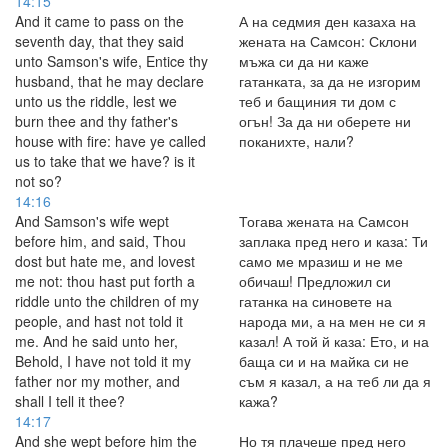
14:15
And it came to pass on the
А на седмия ден казаха на
seventh day, that they said
жената на Самсон: Склони
unto Samson's wife, Entice thy
мъжа си да ни каже
husband, that he may declare
гатанката, за да не изгорим
unto us the riddle, lest we
теб и бащиния ти дом с
burn thee and thy father's
огън! За да ни оберете ни
house with fire: have ye called
поканихте, нали?
us to take that we have? is it
not so?
14:16
And Samson's wife wept
Тогава жената на Самсон
before him, and said, Thou
заплака пред него и каза: Ти
dost but hate me, and lovest
само ме мразиш и не ме
me not: thou hast put forth a
обичаш! Предложил си
riddle unto the children of my
гатанка на синовете на
people, and hast not told it
народа ми, а на мен не си я
me. And he said unto her,
казал! А той й каза: Ето, и на
Behold, I have not told it my
баща си и на майка си не
father nor my mother, and
съм я казал, а на теб ли да я
shall I tell it thee?
кажа?
14:17
And she wept before him the
Но тя плачеше пред него