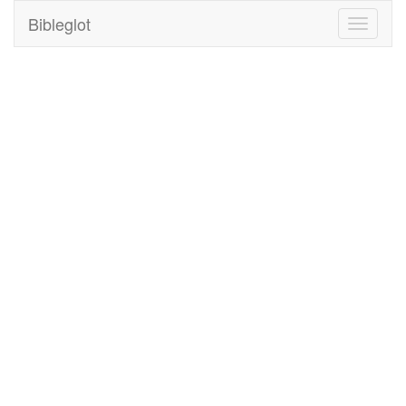
Bibleglot
Toggle
navigati