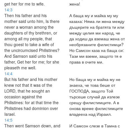
get her for me to wife.
жена!
14:3
Then his father and his
А баща му и майка му му
mother said unto him, Is there
казаха: Няма ли жена между
never a woman among the
дъщерите на братята ти или
daughters of thy brethren, or
между целия ми народ, че
among all my people, that
да ходиш да вземаш жена от
thou goest to take a wife of
необрязаните филистимци?
the uncircumcised Philistines?
Но Самсон каза на баща си:
And Samson said unto his
Тази ми вземи, защото тя е
father, Get her for me; for she
права в очите ми.
pleaseth me well.
14:4
But his father and his mother
Но баща му и майка му не
knew not that it was of the
знаеха, че това беше от
LORD, that he sought an
ГОСПОДА, защото Той
occasion against the
търсеше случай да излезе
Philistines: for at that time the
срещу филистимците. А в
Philistines had dominion over
онова време филистимците
Israel.
владееха над Израил.
14:5
Then went Samson down, and
И Самсон слезе в Тамна с