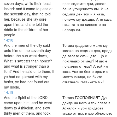
seven days, while their feast
през седемте дни, докато
lasted: and it came to pass on
беше угощението им. И на
the seventh day, that he told
седмия ден той й я каза,
her, because she lay sore
понеже му досади. А тя каза
upon him: and she told the
гатанката на синовете на
riddle to the children of her
народа си.
people.
14:18
And the men of the city said
Тогава градските мъже му
unto him on the seventh day
казаха на седмия ден, преди
before the sun went down,
да залезе слънцето: Що е
What is sweeter than honey?
по-сладко от мед? И що е
and what is stronger than a
по-силно от лъв? А той им
lion? And he said unto them, If
каза: Ако не бяхте орали с
ye had not plowed with my
моята юница, не бихте
heifer, ye had not found out
отгатнали гатанката ми!
my riddle.
14:19
And the Spirit of the LORD
Тогава ГОСПОДНИЯТ Дух
came upon him, and he went
дойде на него и той слезе в
down to Ashkelon, and slew
Аскалон и уби тридесет
thirty men of them, and took
мъже от тях, и взе облеклото