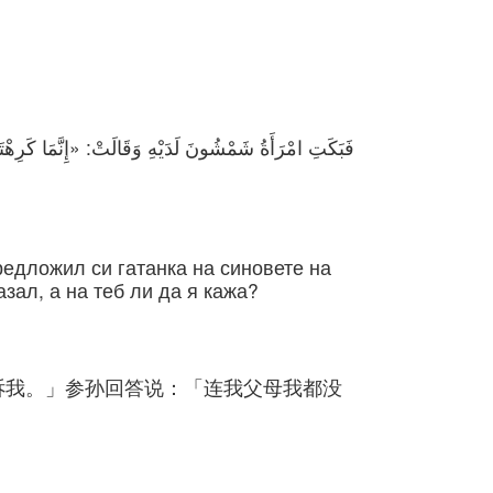
فَبَكَتِ امْرَأَةُ شَمْشُونَ لَدَيْهِ وَقَالَتْ: «إِنَّمَا كَرِهْتَنِ
редложил си гатанка на синовете на
азал, а на теб ли да я кажа?
诉我。」参孙回答说：「连我父母我都没