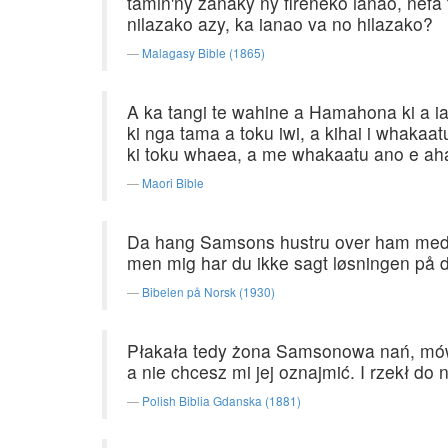
tamin'ny zanaky ny fireneko ianao, nefa 
nilazako azy, ka ianao va no hilazako?
Malagasy Bible (1865)
A ka tangi te wahine a Hamahona ki a ia
ki nga tama a toku iwi, a kihai i whakaa
ki toku whaea, a me whakaatu ano e ah
Maori Bible
Da hang Samsons hustru over ham med gr
men mig har du ikke sagt løsningen på den
Bibelen på Norsk (1930)
Płakała tedy żona Samsonowa nań, mówi
a nie chcesz mi jej oznajmić. I rzekł do
Polish Biblia Gdanska (1881)