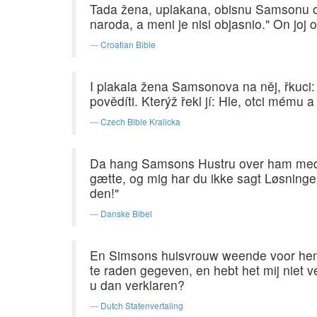
Tada žena, uplakana, obisnu Samsonu ok
naroda, a meni je nisi objasnio." On joj 
Croatian Bible
I plakala žena Samsonova na něj, řkuci:
povědíti. Kterýž řekl jí: Hle, otci mému
Czech Bible Kralicka
Da hang Samsons Hustru over ham med G
gætte, og mig har du ikke sagt Løsninge
den!"
Danske Bibel
En Simsons huisvrouw weende voor hem en
te raden gegeven, en hebt het mij niet ve
u dan verklaren?
Dutch Statenvertaling