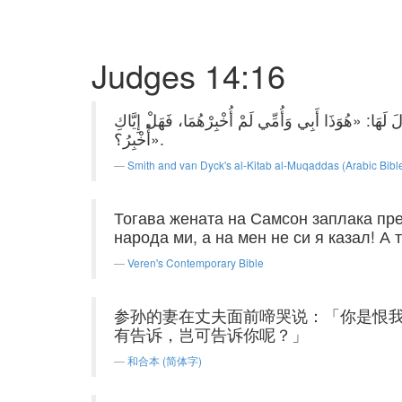
Judges 14:16
 لَهَا: «هُوَذَا أَبِي وَأُمِّي لَمْ أُخْبِرْهُمَا، فَهَلْ إِيَّاكِ
أُخْبِرُ؟».
Smith and van Dyck's al-Kitab al-Muqaddas (Arabic Bibl
Тогава жената на Самсон заплака пре
народа ми, а на мен не си я казал! А т
Veren's Contemporary Bible
参孙的妻在丈夫面前啼哭说：「你是恨
有告诉，岂可告诉你呢？」
和合本 (简体字)