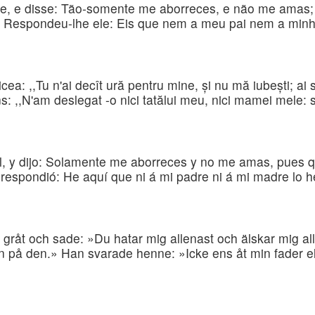
e, e disse: Tão-somente me aborreces, e não me amas; 
Respondeu-lhe ele: Eis que nem a meu pai nem a minha m
cea: ,,Tu n'ai decît ură pentru mine, şi nu mă iubeşti; ai 
uns: ,,N'am deslegat -o nici tatălui meu, nici mamei mele: s
él, y dijo: Solamente me aborreces y no me amas, pues 
l respondió: He aquí que ni á mi padre ni á mi madre lo h
åt och sade: »Du hatar mig allenast och älskar mig all
n på den.» Han svarade henne: »Icke ens åt min fader el