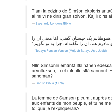
Tiam la edzino de Ŝimŝon ekploris antaŭ 
al mi vi ne diris ĝian solvon. Kaj li diris 
Esperanto Londona Biblio
موطنانم یک چیستان گفتی، امّا معنی آن را
Today's Persian Version (Mojdeh Baraye Asre Jadid)
Niin Simsonin emäntä itki hänen edessäns
arvoituksen, ja et minulle sitä sanonut. H
sanoman?
Finnish Biblia (1776)
La femme de Samson pleurait auprès de l
aux enfants de mon peuple, et tu ne me l'
toi que je l'expliquerais?