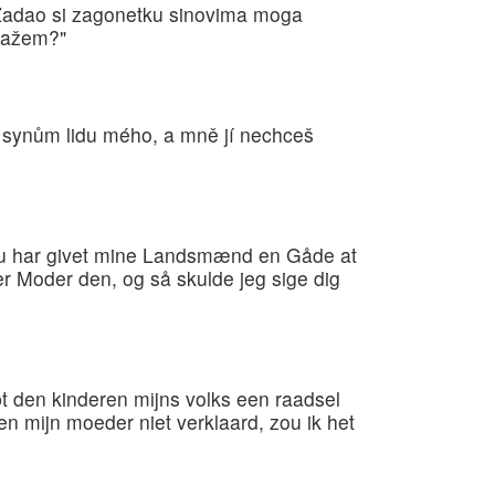
 Zadao si zagonetku sinovima moga
 kažem?"
l synům lidu mého, a mně jí nechceš
Du har givet mine Landsmænd en Gåde at
er Moder den, og så skulde jeg sige dig
bt den kinderen mijns volks een raadsel
 en mijn moeder niet verklaard, zou ik het