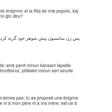
s enigmon al la filoj de mia popolo, kaj
 mi ĝin diru?
پس زن سامسون پیش شوهر خود گریه کرد و گف
a: sinä panit minun kansani lapsille
ilmoittanut, pitäiskö minun sen sinulle
e m'aimes pas; tu as proposé une énigme
uée ni à mon père ni à ma mère; est-ce à