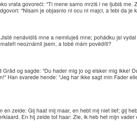
o vrata govoreći: "Ti mene samo mrziš i ne ljubiš me.
odgovori: "Nisam je objasnio ni ocu ni majci, a tebi da je
 Jistě nenávidíš mne a nemiluješ mne; pohádku jsi vyda
 a mateři neoznámil jsem, a tobě mám povědíti?
råd og sagde: "Du hader mig jo og elsker mig ikke! 
n!" Han svarede hende: "Jeg har ikke sagt min Fader ell
 zeide: Gij haat mij maar, en hebt mij niet lief; gij he
rklaard. En hij zeide tot haar: Zie, ik heb het mijn vader