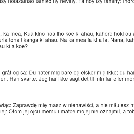
tsy nolazainao tamiko ny heviny. Fa hoy izy taminy: Indro
, ka mea, Kua kino noa iho koe ki ahau, kahore hoki ou 
turia tona tikanga ki ahau. Na ka mea ia ki a ia, Nana, ka
au ki a koe?
åt og sa: Du hater mig bare og elsker mig ikke; du har
. Han svarte: Jeg har ikke sagt det til min far eller mor; 
ąc: Zaprawdę mię masz w nienawiści, a nie miłujesz 
 niej: Otom jej ojcu memu i matce mojej nie oznajmił, a t