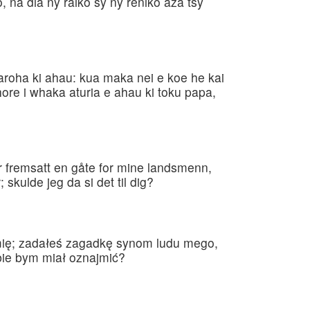
, na dia ny raiko sy ny reniko aza tsy
aroha ki ahau: kua maka nei e koe he kai
hore i whaka aturia e ahau ki toku papa,
 fremsatt en gåte for mine landsmenn,
skulde jeg da si det til dig?
mię; zadałeś zagadkę synom ludu mego,
obie bym miał oznajmić?