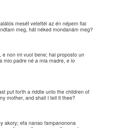
alálós mesét vetettél az én népem fiai
mondtam meg, hát néked mondanám meg?
o, e non mi vuoi bene; hai proposto un
o a mio padre né a mia madre, e lo
 put forth a riddle unto the children of
y mother, and shall I tell it thee?
tsy akory; efa nanao fampanonona