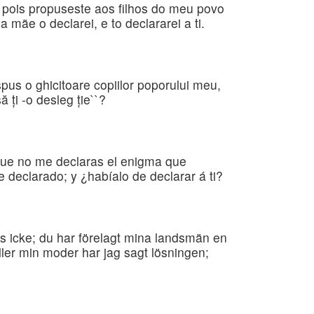
pois propuseste aos filhos do meu povo
ãe o declarei, e to declararei a ti.
spus o ghicitoare copiilor poporului meu,
ă ţi -o desleg ţie``?
que no me declaras el enigma que
e declarado; y ¿habíalo de declarar á ti?
s icke; du har förelagt mina landsmän en
ler min moder har jag sagt lösningen;