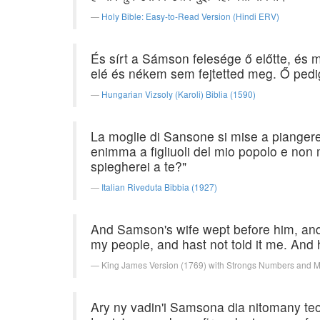
Holy Bible: Easy-to-Read Version (Hindi ERV)
És sírt a Sámson felesége ő előtte, és 
elé és nékem sem fejtetted meg. Ő p
Hungarian Vizsoly (Karoli) Biblia (1590)
La moglie di Sansone si mise a piangere p
enimma a figliuoli del mio popolo e non m
spiegherei a te?"
Italian Riveduta Bibbia (1927)
And Samson's wife wept before him, and s
my people, and hast not told it me. And h
King James Version (1769) with Strongs Numbers and 
Ary ny vadin'i Samsona dia nitomany te