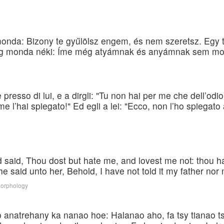
monda: Bizony te gyűlölsz engem, és nem szeretsz. Egy t
edig monda néki: Íme még atyámnak és anyámnak sem 
resso di lui, e a dirgli: "Tu non hai per me che dell’odi
e l’hai spiegato!" Ed egli a lei: "Ecco, non l’ho spiegat
aid, Thou dost but hate me, and lovest me not: thou hast
e said unto her, Behold, I have not told it my father nor m
Morphology
o anatrehany ka nanao hoe: Halanao aho, fa tsy tianao 