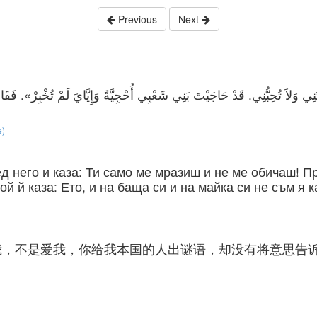
Previous
Next
ي وَلاَ تُحِبُّنِي. قَدْ حَاجَيْتَ بَنِي شَعْبِي أُحْجِيَّةً وَإِيَّايَ لَمْ تُخْبِرْ». فَقَالَ
e)
д него и каза: Ти само ме мразиш и не ме обичаш! П
ой й каза: Ето, и на баща си и на майка си не съм я к
我，不是爱我，你给我本国的人出谜语，却没有将意思告