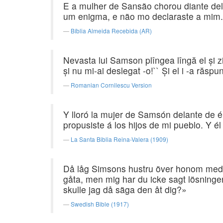
E a mulher de Sansão chorou diante del
um enigma, e não mo declaraste a mim. 
Bíblia Almeida Recebida (AR)
Nevasta lui Samson plîngea lîngă el şi zi
şi nu mi-ai deslegat -o!`` Şi el i -a răsp
Romanian Cornilescu Version
Y lloró la mujer de Samsón delante de 
propusiste á los hijos de mi pueblo. Y é
La Santa Biblia Reina-Valera (1909)
Då låg Simsons hustru över honom med gr
gåta, men mig har du icke sagt lösninge
skulle jag då säga den åt dig?»
Swedish Bible (1917)