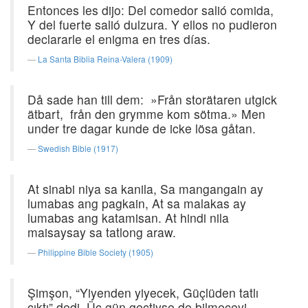
Entonces les dijo: Del comedor salió comida,
Y del fuerte salió dulzura. Y ellos no pudieron
declararle el enigma en tres días.
La Santa Biblia Reina-Valera (1909)
Då sade han till dem: »Från storätaren utgick
ätbart, från den grymme kom sötma.» Men
under tre dagar kunde de icke lösa gåtan.
Swedish Bible (1917)
At sinabi niya sa kanila, Sa mangangain ay
lumabas ang pagkain, At sa malakas ay
lumabas ang katamisan. At hindi nila
maisaysay sa tatlong araw.
Philippine Bible Society (1905)
Şimşon, “Yiyenden yiyecek, Güçlüden tatlı
çıktı” dedi. Üç gün geçtiyse de bilmeceyi