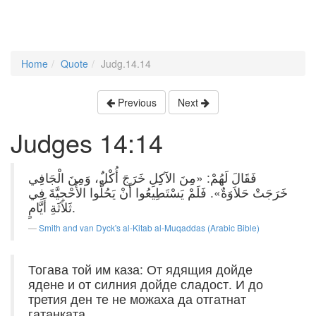
Home
Quote
Judg.14.14
Previous
Next
Judges 14:14
فَقَالَ لَهُمْ: «مِنَ الآكِلِ خَرَجَ أُكْلٌ، وَمِنَ الْجَافِي
خَرَجَتْ حَلاَوَةٌ». فَلَمْ يَسْتَطِيعُوا أَنْ يَحُلُّوا الأُحْجِيَّةَ فِي
ثَلاَثَةِ أَيَّامٍ.
Smith and van Dyck's al-Kitab al-Muqaddas (Arabic Bible)
Тогава той им каза: От ядящия дойде
ядене и от силния дойде сладост. И до
третия ден те не можаха да отгатнат
гатанката.