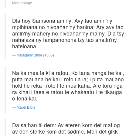
Morphology
Dia hoy Samsona aminy: Avy tao amin'ny
mpihinana no nivoahan'ny hanina; Ary avy tao
amin'ny mahery no nivoahan'ny mamy. Dia tsy
nahalaza ny fampanonona izy tao anatin'ny
hateloana.
Malagasy Bible (1865)
Na ka mea ia ki a ratou, Ko tana hanga he kai,
puta mai ana he kai i roto i a ia; i puta mai ano
hoki he reka i roto i te mea kaha. A e toru nga
ra kihai i taea e ratou te whakaatu i te tikanga
o tena kai.
Maori Bible
Da sa han til dem: Av eteren kom det mat og
av den sterke kom det sødme. Men det gikk