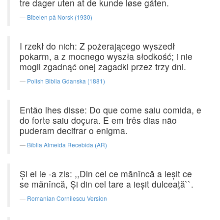
tre dager uten at de kunde løse gåten.
Bibelen på Norsk (1930)
I rzekł do nich: Z pożerającego wyszedł
pokarm, a z mocnego wyszła słodkość; i nie
mogli zgadnąć onej zagadki przez trzy dni.
Polish Biblia Gdanska (1881)
Então lhes disse: Do que come saiu comida, e
do forte saiu doçura. E em três dias não
puderam decifrar o enigma.
Bíblia Almeida Recebida (AR)
Şi el le -a zis: ,,Din cel ce mănîncă a ieşit ce
se mănîncă, Şi din cel tare a ieşit dulceaţă``.
Romanian Cornilescu Version