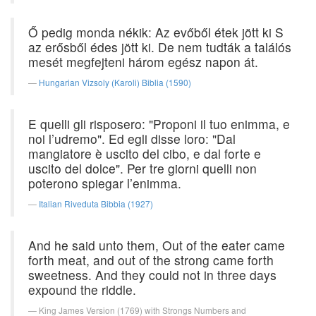
Ő pedig monda nékik: Az evőből étek jött ki S
az erősből édes jött ki. De nem tudták a találós
mesét megfejteni három egész napon át.
Hungarian Vizsoly (Karoli) Biblia (1590)
E quelli gli risposero: "Proponi il tuo enimma, e
noi l’udremo". Ed egli disse loro: "Dal
mangiatore è uscito del cibo, e dal forte e
uscito del dolce". Per tre giorni quelli non
poterono spiegar l’enimma.
Italian Riveduta Bibbia (1927)
And he said unto them, Out of the eater came
forth meat, and out of the strong came forth
sweetness. And they could not in three days
expound the riddle.
King James Version (1769) with Strongs Numbers and