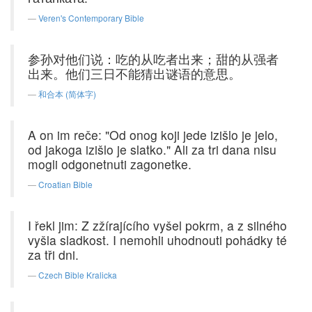
Veren's Contemporary Bible
参孙对他们说：吃的从吃者出来；甜的从强者
出来。他们三日不能猜出谜语的意思。
和合本 (简体字)
A on im reče: "Od onog koji jede izišlo je jelo,
od jakoga izišlo je slatko." Ali za tri dana nisu
mogli odgonetnuti zagonetke.
Croatian Bible
I řekl jim: Z zžírajícího vyšel pokrm, a z silného
vyšla sladkost. I nemohli uhodnouti pohádky té
za tři dni.
Czech Bible Kralicka