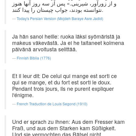
و از زورآور، شیرینی.» پس از سه روز آنها هنوز
نتوانسته بودند، جواب چیستان را پیدا کنند.
Today's Persian Version (Mojdeh Baraye Asre Jadid)
Ja hän sanoi heille: ruoka läksi syömäristä ja
makeus väkevästä. Ja ei he taitaneet kolmena
päivänä arvoitusta selittää.
Finnish Biblia (1776)
Et il leur dit: De celui qui mange est sorti ce
qui se mange, et du fort est sorti le doux.
Pendant trois jours, ils ne purent expliquer
l'énigme.
French Traduction de Louis Segond (1910)
Und er sprach zu ihnen: Aus dem Fresser kam
Fraß, und aus dem Starken kam Süßigkeit.
Und sie vermochten das Rätsel nicht