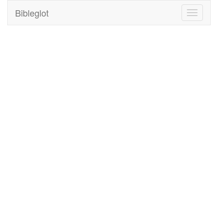
Bibleglot
Toggle
navigati