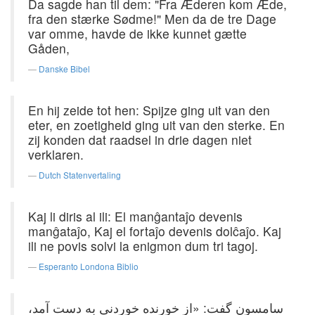
Da sagde han til dem: "Fra Æderen kom Æde,
fra den stærke Sødme!" Men da de tre Dage
var omme, havde de ikke kunnet gætte
Gåden,
Danske Bibel
En hij zeide tot hen: Spijze ging uit van den
eter, en zoetigheid ging uit van den sterke. En
zij konden dat raadsel in drie dagen niet
verklaren.
Dutch Statenvertaling
Kaj li diris al ili: El manĝantaĵo devenis
manĝataĵo, Kaj el fortaĵo devenis dolĉaĵo. Kaj
ili ne povis solvi la enigmon dum tri tagoj.
Esperanto Londona Biblio
سامسون گفت: «از خورنده خوردنی به دست آمد،