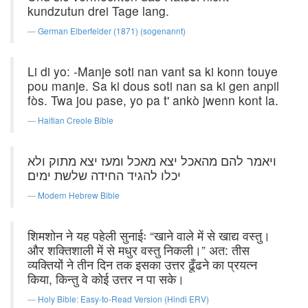
kundzutun drei Tage lang.
German Elberfelder (1871) (sogenannt)
Li di yo: -Manje soti nan vant sa ki konn touye
pou manje. Sa ki dous soti nan sa ki gen anpil
fòs. Twa jou pase, yo pa t' ankò jwenn kont la.
Haitian Creole Bible
ויאמר להם מהאכל יצא מאכל ומעז יצא מתוק ולא
יכלו להגיד החידה שלשת ימים׃
Modern Hebrew Bible
शिमशोन ने यह पहेली सुनाईः “खाने वाले में से खाद्य वस्तु।
और शक्तिशाली में से मधुर वस्तु निकली।” अत: तीस
व्यक्तियों ने तीन दिन तक इसका उत्तर ढूँढने का प्रयत्न
किया, किन्तु वे कोई उत्तर न पा सके।
Holy Bible: Easy-to-Read Version (Hindi ERV)