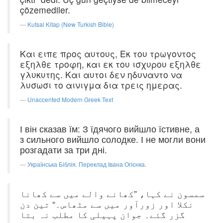
çözemediler.
Kutsal Kitap (New Turkish Bible)
Και ειπε προς αυτους, Εκ του τρωγοντος
εξηλθε τροφη, και εκ του ισχυρου εξηλθε
γλυκυτης. Και αυτοι δεν ηδυναντο να
λυσωσι το αινιγμα δια τρεις ημερας.
Unaccented Modern Greek Text
І він сказав їм: З їдячого вийшло їстивне, а
з сильного вийшло солодке. І не могли вони
розгадати за три дні.
Українська Біблія. Переклад Івана Огієнка.
سمسون نے کہا، ”کھانے والے میں سے کھانا
نکلا اور زورآور میں سے مٹھاس۔“ تین دن
گزر گئے۔ جوان پہیلی کا مطلب نہ بتا