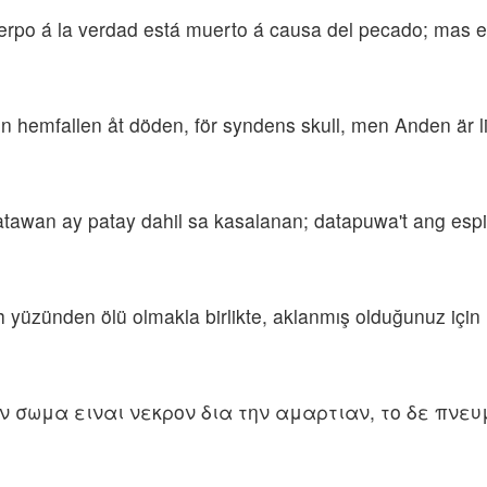
erpo á la verdad está muerto á causa del pecado; mas el e
n hemfallen åt döden, för syndens skull, men Anden är liv,
atawan ay patay dahil sa kasalanan; datapuwa't ang espi
yüzünden ölü olmakla birlikte, aklanmış olduğunuz için r
εν σωμα ειναι νεκρον δια την αμαρτιαν, το δε πνευ