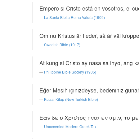
Empero si Cristo está en vosotros, el cu
La Santa Biblia Reina-Valera (1909)
Om nu Kristus är i eder, så är väl kroppe
Swedish Bible (1917)
At kung si Cristo ay nasa sa inyo, ang k
Philippine Bible Society (1905)
Eğer Mesih içinizdeyse, bedeniniz günah 
Kutsal Kitap (New Turkish Bible)
Εαν δε ο Χριστος ηναι εν υμιν, το μ
Unaccented Modern Greek Text