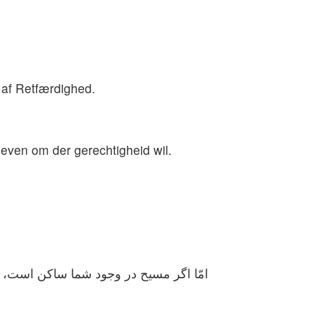
 af Retfærdighed.
leven om der gerechtigheid wil.
امّا اگر مسیح در وجود شما ساكن است، ح