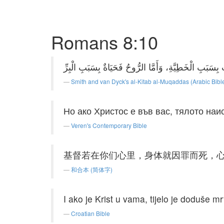
Romans 8:10
Smith and van Dyck's al-Kitab al-Muqaddas (Arabic Bibl
Но ако Христос е във вас, тялото наи
Veren's Contemporary Bible
基督若在你们心里，身体就因罪而死，
和合本 (简体字)
I ako je Krist u vama, tijelo je doduše m
Croatian Bible