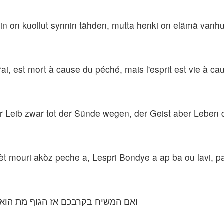
tosin on kuollut synnin tähden, mutta henki on elämä van
vrai, est mort à cause du péché, mais l'esprit est vie à cau
der Leib zwar tot der Sünde wegen, der Geist aber Leben
 mèt mouri akòz peche a, Lespri Bondye a ap ba ou lavi,
ואם המשיח בקרבכם אז הגוף מת הוא 