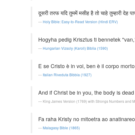
दूसरी तरफ यदि तुममें मसीह है तो चाहे तुम्हारी देह प
Holy Bible: Easy-to-Read Version (Hindi ERV)
Hogyha pedig Krisztus ti bennetek *van,* 
Hungarian Vizsoly (Karoli) Biblia (1590)
E se Cristo è in voi, ben è il corpo morto
Italian Riveduta Bibbia (1927)
And if Christ be in you, the body is dead
King James Version (1769) with Strongs Numbers and 
Fa raha Kristy no mitoetra ao anatinare
Malagasy Bible (1865)