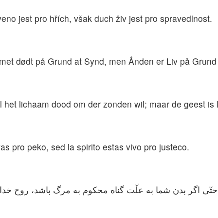
tveno jest pro hřích, však duch živ jest pro spravedlnost.
gemet dødt på Grund at Synd, men Ånden er Liv på Grund
wel het lichaam dood om der zonden wil; maar de geest is 
as pro peko, sed la spirito estas vivo pro justeco.
تّی اگر بدن شما به علّت گناه محكوم به مرگ باشد، روح خدا 