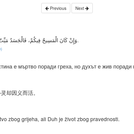
Previous
Next
وَإِنْ كَانَ الْمَسِيحُ فِيكُمْ، فَالْجَسَدُ مَيِّتٌ بِسَبَبِ الْخَطِيَّةِ، وَأَمَّا الرُّوحُ فَحَيَاةٌ بِسَبَبِ الْبِرِّ.
e)
стина е мъртво поради греха, но духът е жив поради
心灵却因义而活。
rtvo zbog grijeha, ali Duh je život zbog pravednosti.