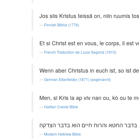
Jos siis Kristus teissä on, niin ruumis 
Finnish Biblia (1776)
Et si Christ est en vous, le corps, il est 
French Traduction de Louis Segond (1910)
Wenn aber Christus in euch ist, so ist 
German Elberfelder (1871) (sogenannt)
Men, si Kris la ap viv nan ou, kò ou te
Haitian Creole Bible
בדבר החטא והרוח חיים הוא בדבר הצדקה׃
Modern Hebrew Bible