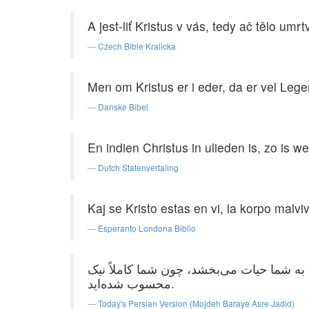
A jest-liť Kristus v vás, tedy ač tělo umr
Czech Bible Kralicka
Men om Kristus er i eder, da er vel Le
Danske Bibel
En indien Christus in ulieden is, zo is 
Dutch Statenvertaling
Kaj se Kristo estas en vi, la korpo malviv
Esperanto Londona Biblio
به شما حیات می‌بخشد، چون شما کاملاً نیک
محسوب شده‌اید.
Today's Persian Version (Mojdeh Baraye Asre Jadid)