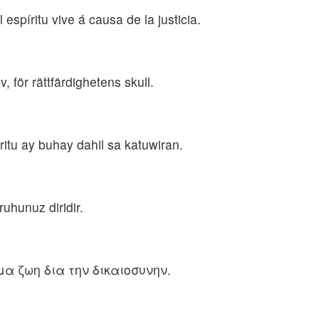
spíritu vive á causa de la justicia.
 för rättfärdighetens skull.
ritu ay buhay dahil sa katuwiran.
uhunuz diridir.
μα ζωη δια την δικαιοσυνην.