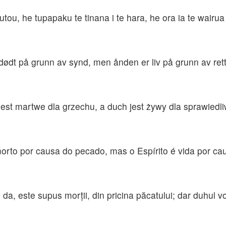
utou, he tupapaku te tinana i te hara, he ora ia te wairua i
 dødt på grunn av synd, men ånden er liv på grunn av rett
o jest martwe dla grzechu, a duch jest żywy dla sprawiedli
morto por causa do pecado, mas o Espírito é vida por cau
 da, este supus morţii, din pricina păcatului; dar duhul vos