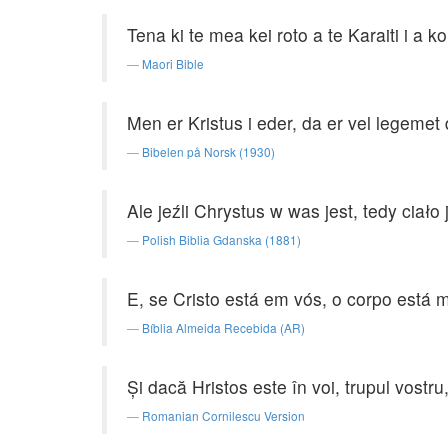
Tena ki te mea kei roto a te Karaiti i a ko
Maori Bible
Men er Kristus i eder, da er vel legemet
Bibelen på Norsk (1930)
Ale jeźli Chrystus w was jest, tedy ciał
Polish Biblia Gdanska (1881)
E, se Cristo está em vós, o corpo está 
Bíblia Almeida Recebida (AR)
Şi dacă Hristos este în voi, trupul vostru,
Romanian Cornilescu Version