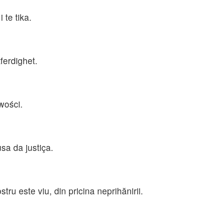
 te tika.
ferdighet.
wości.
sa da justiça.
tru este viu, din pricina neprihănirii.