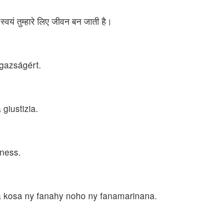
र स्वयं तुम्हारे लिए जीवन बन जाती है।
igazságért.
 giustizia.
sness.
ana kosa ny fanahy noho ny fanamarinana.