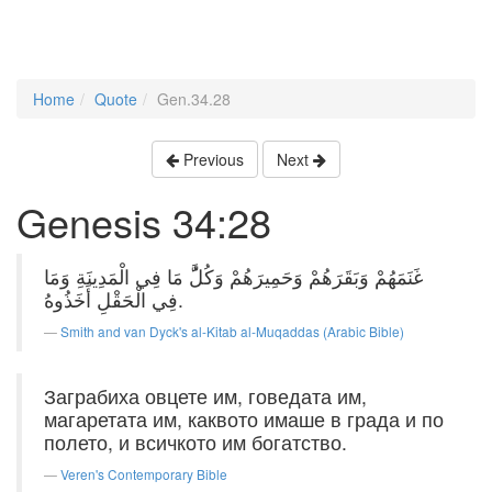
Home
Quote
Gen.34.28
Previous
Next
Genesis 34:28
غَنَمَهُمْ وَبَقَرَهُمْ وَحَمِيرَهُمْ وَكُلَُّ مَا فِي الْمَدِينَةِ وَمَا
فِي الْحَقْلِ أَخَذُوهُ.
Smith and van Dyck's al-Kitab al-Muqaddas (Arabic Bible)
Заграбиха овцете им, говедата им,
магаретата им, каквото имаше в града и по
полето, и всичкото им богатство.
Veren's Contemporary Bible