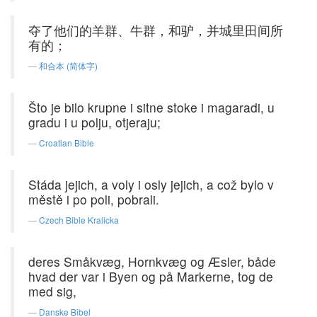
夺了他们的羊群、牛群，和驴，并城里田间所
有的；
和合本 (简体字)
Što je bilo krupne i sitne stoke i magaradi, u
gradu i u polju, otjeraju;
Croatian Bible
Stáda jejich, a voly i osly jejich, a což bylo v
městě i po poli, pobrali.
Czech Bible Kralicka
deres Småkvæg, Hornkvæg og Æsler, både
hvad der var i Byen og på Markerne, tog de
med sig,
Danske Bibel