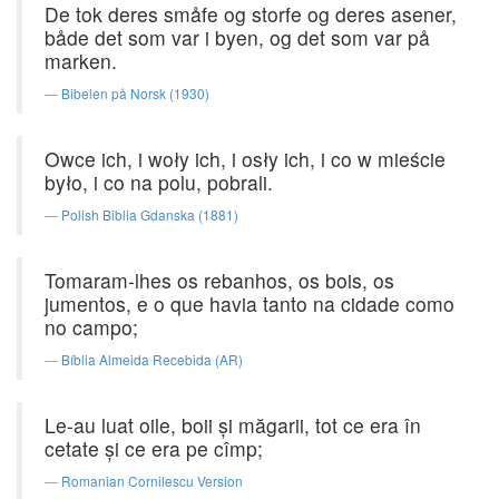
De tok deres småfe og storfe og deres asener,
både det som var i byen, og det som var på
marken.
Bibelen på Norsk (1930)
Owce ich, i woły ich, i osły ich, i co w mieście
było, i co na polu, pobrali.
Polish Biblia Gdanska (1881)
Tomaram-lhes os rebanhos, os bois, os
jumentos, e o que havia tanto na cidade como
no campo;
Bíblia Almeida Recebida (AR)
Le-au luat oile, boii şi măgarii, tot ce era în
cetate şi ce era pe cîmp;
Romanian Cornilescu Version