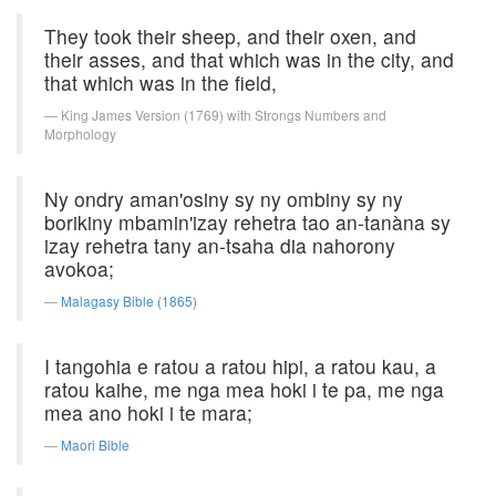
They took their sheep, and their oxen, and
their asses, and that which was in the city, and
that which was in the field,
King James Version (1769) with Strongs Numbers and
Morphology
Ny ondry aman'osiny sy ny ombiny sy ny
borikiny mbamin'izay rehetra tao an-tanàna sy
izay rehetra tany an-tsaha dia nahorony
avokoa;
Malagasy Bible (1865)
I tangohia e ratou a ratou hipi, a ratou kau, a
ratou kaihe, me nga mea hoki i te pa, me nga
mea ano hoki i te mara;
Maori Bible