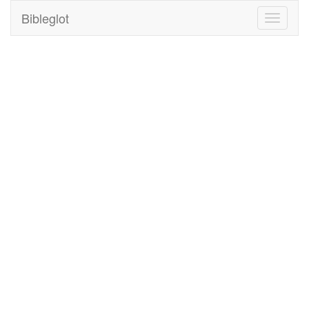
Bibleglot
Toggle
navigati