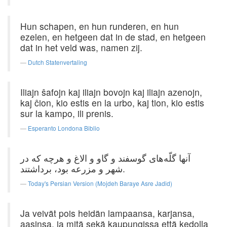
Hun schapen, en hun runderen, en hun
ezelen, en hetgeen dat in de stad, en hetgeen
dat in het veld was, namen zij.
Dutch Statenvertaling
Iliajn ŝafojn kaj iliajn bovojn kaj iliajn azenojn,
kaj ĉion, kio estis en la urbo, kaj tion, kio estis
sur la kampo, ili prenis.
Esperanto Londona Biblio
آنها گلّه‌های گوسفند و گاو و الاغ‌ و هرچه‌ كه‌ در
شهر و مزرعه‌ بود، برداشتند.
Today's Persian Version (Mojdeh Baraye Asre Jadid)
Ja veivät pois heidän lampaansa, karjansa,
aasinsa, ja mitä sekä kaupungissa että kedolla