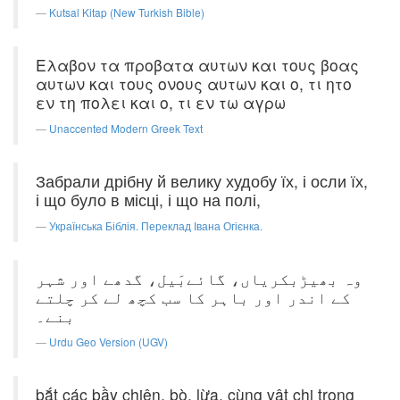
Kutsal Kitap (New Turkish Bible)
Ελαβον τα προβατα αυτων και τους βοας
αυτων και τους ονους αυτων και ο, τι ητο
εν τη πολει και ο, τι εν τω αγρω
Unaccented Modern Greek Text
Забрали дрібну й велику худобу їх, і осли їх,
і що було в місці, і що на полі,
Українська Біблія. Переклад Івана Огієнка.
وہ بھیڑبکریاں، گائےبَیل، گدھے اور شہر
کے اندر اور باہر کا سب کچھ لے کر چلتے
بنے۔
Urdu Geo Version (UGV)
bắt các bầy chiên, bò, lừa, cùng vật chi trong