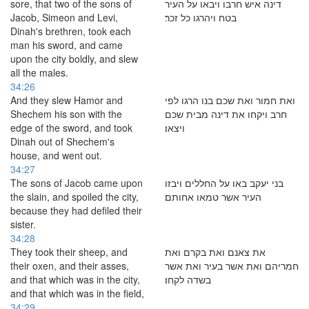
sore, that two of the sons of
דינה איש חרבו ויבאו על העיר
Jacob, Simeon and Levi,
בטח ויהרגו כל זכר׃
Dinah's brethren, took each
man his sword, and came
upon the city boldly, and slew
all the males.
34:26
And they slew Hamor and
ואת חמור ואת שכם בנו הרגו לפי
Shechem his son with the
חרב ויקחו את דינה מבית שכם
edge of the sword, and took
ויצאו׃
Dinah out of Shechem's
house, and went out.
34:27
The sons of Jacob came upon
בני יעקב באו על החללים ויבזו
the slain, and spoiled the city,
העיר אשר טמאו אחותם׃
because they had defiled their
sister.
34:28
They took their sheep, and
את צאנם ואת בקרם ואת
their oxen, and their asses,
חמריהם ואת אשר בעיר ואת אשר
and that which was in the city,
בשדה לקחו׃
and that which was in the field,
34:29