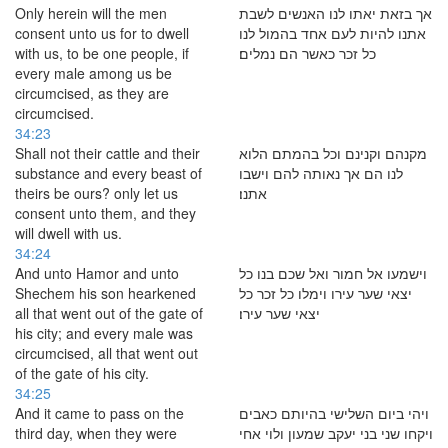
Only herein will the men
אך בזאת יאתו לנו האנשים לשבת
consent unto us for to dwell
אתנו להיות לעם אחד בהמול לנו
with us, to be one people, if
כל זכר כאשר הם נמלים׃
every male among us be
circumcised, as they are
circumcised.
34:23
Shall not their cattle and their
מקנהם וקנינם וכל בהמתם הלוא
substance and every beast of
לנו הם אך נאותה להם וישבו
theirs be ours? only let us
אתנו׃
consent unto them, and they
will dwell with us.
34:24
And unto Hamor and unto
וישמעו אל חמור ואל שכם בנו כל
Shechem his son hearkened
יצאי שער עירו וימלו כל זכר כל
all that went out of the gate of
יצאי שער עירו׃
his city; and every male was
circumcised, all that went out
of the gate of his city.
34:25
And it came to pass on the
ויהי ביום השלישי בהיותם כאבים
third day, when they were
ויקחו שני בני יעקב שמעון ולוי אחי