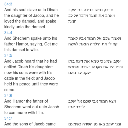
34:3
And his soul clave unto Dinah
ותדבק נפשו בדינה בת יעקב
the daughter of Jacob, and he
ויאהב את הנער וידבר על לב
loved the damsel, and spake
הנער׃
kindly unto the damsel.
34:4
And Shechem spake unto his
ויאמר שכם אל חמור אביו לאמר
father Hamor, saying, Get me
קח לי את הילדה הזאת לאשה׃
this damsel to wife.
34:5
And Jacob heard that he had
ויעקב שמע כי טמא את דינה בתו
defiled Dinah his daughter:
ובניו היו את מקנהו בשדה והחרש
now his sons were with his
יעקב עד באם׃
cattle in the field: and Jacob
held his peace until they were
come.
34:6
And Hamor the father of
ויצא חמור אבי שכם אל יעקב
Shechem went out unto Jacob
לדבר אתו׃
to commune with him.
34:7
And the sons of Jacob came
ובני יעקב באו מן השדה כשמעם