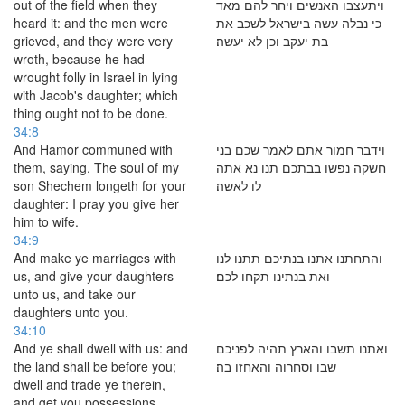
out of the field when they
ויתעצבו האנשים ויחר להם מאד
heard it: and the men were
כי נבלה עשה בישראל לשכב את
grieved, and they were very
בת יעקב וכן לא יעשה׃
wroth, because he had
wrought folly in Israel in lying
with Jacob's daughter; which
thing ought not to be done.
34:8
And Hamor communed with
וידבר חמור אתם לאמר שכם בני
them, saying, The soul of my
חשקה נפשו בבתכם תנו נא אתה
son Shechem longeth for your
לו לאשה׃
daughter: I pray you give her
him to wife.
34:9
And make ye marriages with
והתחתנו אתנו בנתיכם תתנו לנו
us, and give your daughters
ואת בנתינו תקחו לכם׃
unto us, and take our
daughters unto you.
34:10
And ye shall dwell with us: and
ואתנו תשבו והארץ תהיה לפניכם
the land shall be before you;
שבו וסחרוה והאחזו בה׃
dwell and trade ye therein,
and get you possessions