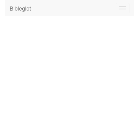
Bibleglot
Toggle
navigati