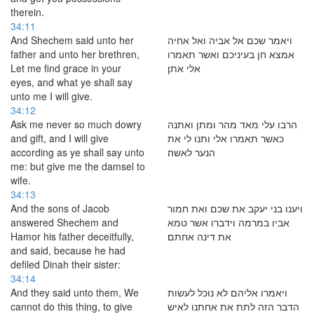
therein.
34:11
And Shechem said unto her
ויאמר שכם אל אביה ואל אחיה
father and unto her brethren,
אמצא חן בעיניכם ואשר תאמרו
Let me find grace in your
אלי אתן׃
eyes, and what ye shall say
unto me I will give.
34:12
Ask me never so much dowry
הרבו עלי מאד מהר ומתן ואתנה
and gift, and I will give
כאשר תאמרו אלי ותנו לי את
according as ye shall say unto
הנער לאשה׃
me: but give me the damsel to
wife.
34:13
And the sons of Jacob
ויענו בני יעקב את שכם ואת חמור
answered Shechem and
אביו במרמה וידברו אשר טמא
Hamor his father deceitfully,
את דינה אחתם׃
and said, because he had
defiled Dinah their sister:
34:14
And they said unto them, We
ויאמרו אליהם לא נוכל לעשות
cannot do this thing, to give
הדבר הזה לתת את אחתנו לאיש