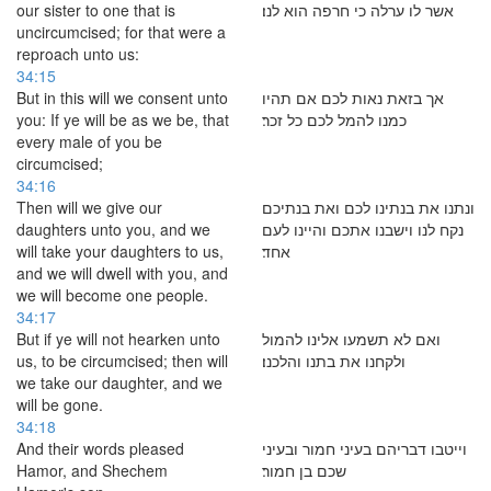
our sister to one that is
אשר לו ערלה כי חרפה הוא לנו׃
uncircumcised; for that were a
reproach unto us:
34:15
But in this will we consent unto
אך בזאת נאות לכם אם תהיו
you: If ye will be as we be, that
כמנו להמל לכם כל זכר׃
every male of you be
circumcised;
34:16
Then will we give our
ונתנו את בנתינו לכם ואת בנתיכם
daughters unto you, and we
נקח לנו וישבנו אתכם והיינו לעם
will take your daughters to us,
אחד׃
and we will dwell with you, and
we will become one people.
34:17
But if ye will not hearken unto
ואם לא תשמעו אלינו להמול
us, to be circumcised; then will
ולקחנו את בתנו והלכנו׃
we take our daughter, and we
will be gone.
34:18
And their words pleased
וייטבו דבריהם בעיני חמור ובעיני
Hamor, and Shechem
שכם בן חמור׃