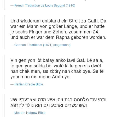
French Traduction de Louis Segond (1910)
Und wiederum entstand ein Streit zu Gath. Da
war ein Mann von großer Länge, und er hatte
je sechs Finger und Zehen, zusammen 24;
und auch er war dem Rapha geboren worden.
German Elberfelder (1871) (sogenannt)
Vin gen yon lòt batay ankò lavil Gat. Lè sa a,
te gen yon sòlda bèl wotè ki te gen sis dwèt
nan chak men, sis zòtèy nan chak pye. Se te
yonn nan ras moun Arafa yo.
Haitian Creole Bible
ותהי עוד מלחמה בגת ויהי איש מדה ואצבעתיו שש
ושש עשרים וארבע וגם הוא נולד להרפא׃
Modern Hebrew Bible