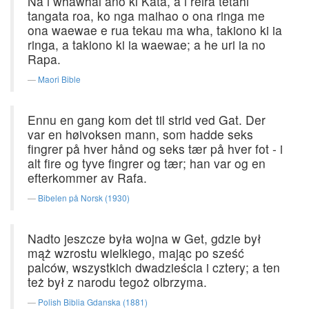
Na i whawhai ano ki Kata, a i reira tetahi
tangata roa, ko nga maihao o ona ringa me
ona waewae e rua tekau ma wha, takiono ki ia
ringa, a takiono ki ia waewae; a he uri ia no
Rapa.
Maori Bible
Ennu en gang kom det til strid ved Gat. Der
var en høivoksen mann, som hadde seks
fingrer på hver hånd og seks tær på hver fot - i
alt fire og tyve fingrer og tær; han var og en
efterkommer av Rafa.
Bibelen på Norsk (1930)
Nadto jeszcze była wojna w Get, gdzie był
mąż wzrostu wielkiego, mając po sześć
palców, wszystkich dwadzieścia i cztery; a ten
też był z narodu tegoż olbrzyma.
Polish Biblia Gdanska (1881)