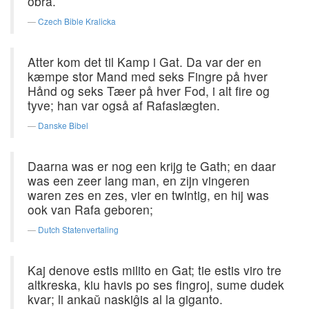
obra.
Czech Bible Kralicka
Atter kom det til Kamp i Gat. Da var der en
kæmpe stor Mand med seks Fingre på hver
Hånd og seks Tæer på hver Fod, i alt fire og
tyve; han var også af Rafaslægten.
Danske Bibel
Daarna was er nog een krijg te Gath; en daar
was een zeer lang man, en zijn vingeren
waren zes en zes, vier en twintig, en hij was
ook van Rafa geboren;
Dutch Statenvertaling
Kaj denove estis milito en Gat; tie estis viro tre
altkreska, kiu havis po ses fingroj, sume dudek
kvar; li ankaŭ naskiĝis al la giganto.