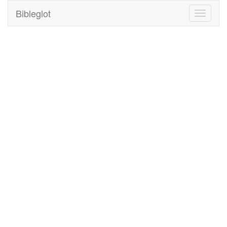
Bibleglot
Toggle
navigati