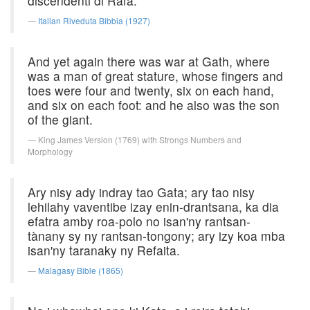
discendenti di Rafa.
Italian Riveduta Bibbia (1927)
And yet again there was war at Gath, where
was a man of great stature, whose fingers and
toes were four and twenty, six on each hand,
and six on each foot: and he also was the son
of the giant.
King James Version (1769) with Strongs Numbers and
Morphology
Ary nisy ady indray tao Gata; ary tao nisy
lehilahy vaventibe izay enin-drantsana, ka dia
efatra amby roa-polo no isan'ny rantsan-
tànany sy ny rantsan-tongony; ary izy koa mba
isan'ny taranaky ny Refaita.
Malagasy Bible (1865)