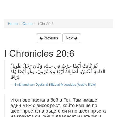
Home
Quote
1Chr.20.6
Previous
Next
I Chronicles 20:6
ثُمَّ كَانَتْ أَيْضًا حَرْبٌ فِي جَتَّ، وَكَانَ رَجُلٌ طَوِيلُ
الْقَامَةِ أَعْنَشُ، أَصَابِعُهُ أَرْبَعٌ وَعِشْرُونَ، وَهُوَ أَيْضًا وُلِدَ
لِرَافَا.
Smith and van Dyck's al-Kitab al-Muqaddas (Arabic Bible)
И отново настана бой в Гет. Там имаше
един мъж с висок ръст, който имаше по
шест пръста на ръцете си и по шест пръста
на краката си, общо двадесет и четири; и