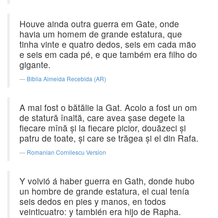
Houve ainda outra guerra em Gate, onde
havia um homem de grande estatura, que
tinha vinte e quatro dedos, seis em cada mão
e seis em cada pé, e que também era filho do
gigante.
Bíblia Almeida Recebida (AR)
A mai fost o bătălie la Gat. Acolo a fost un om
de statură înaltă, care avea şase degete la
fiecare mînă şi la fiecare picior, douăzeci şi
patru de toate, şi care se trăgea şi el din Rafa.
Romanian Cornilescu Version
Y volvió á haber guerra en Gath, donde hubo
un hombre de grande estatura, el cual tenía
seis dedos en pies y manos, en todos
veinticuatro: y también era hijo de Rapha.