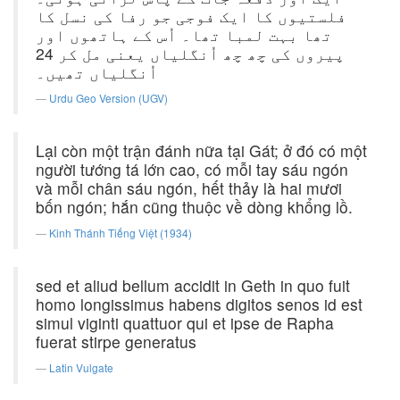
فلستیوں کا ایک فوجی جو رفا کی نسل کا
تھا بہت لمبا تھا۔ اُس کے ہاتھوں اور
پیروں کی چھ چھ اُنگلیاں یعنی مل کر 24
اُنگلیاں تھیں۔
Urdu Geo Version (UGV)
Lại còn một trận đánh nữa tại Gát; ở đó có một
người tướng tá lớn cao, có mỗi tay sáu ngón
và mỗi chân sáu ngón, hết thảy là hai mươi
bốn ngón; hắn cũng thuộc về dòng khổng lồ.
Kinh Thánh Tiếng Việt (1934)
sed et aliud bellum accidit in Geth in quo fuit
homo longissimus habens digitos senos id est
simul viginti quattuor qui et ipse de Rapha
fuerat stirpe generatus
Latin Vulgate