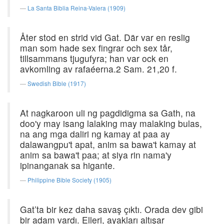
La Santa Biblia Reina-Valera (1909)
Åter stod en strid vid Gat. Där var en reslig
man som hade sex fingrar och sex tår,
tillsammans tjugufyra; han var ock en
avkomling av rafaéerna.2 Sam. 21,20 f.
Swedish Bible (1917)
At nagkaroon uli ng pagdidigma sa Gath, na
doo'y may isang lalaking may malaking bulas,
na ang mga daliri ng kamay at paa ay
dalawangpu't apat, anim sa bawa't kamay at
anim sa bawa't paa; at siya rin nama'y
ipinanganak sa higante.
Philippine Bible Society (1905)
Gat’ta bir kez daha savaş çıktı. Orada dev gibi
bir adam vardı. Elleri, ayakları altışar