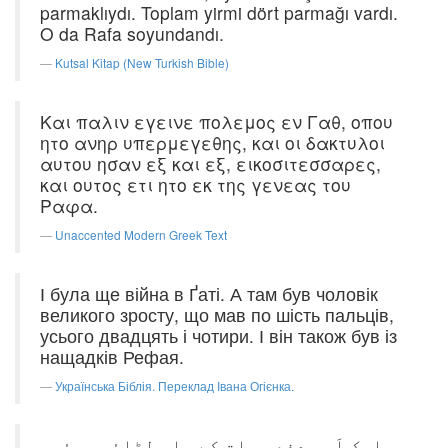
parmaklıydı. Toplam yirmi dört parmağı vardı.
O da Rafa soyundandı.
Kutsal Kitap (New Turkish Bible)
Και παλιν εγεινε πολεμος εν Γαθ, οπου
ητο ανηρ υπερμεγεθης, και οι δακτυλοι
αυτου ησαν εξ και εξ, εικοσιτεσσαρες,
και ουτος ετι ητο εκ της γενεας του
Ραφα.
Unaccented Modern Greek Text
І була ще війна в Ґаті. А там був чоловік
великого зросту, що мав по шість пальців,
усього двадцять і чотири. І він також був із
нащадків Рефая.
Українська Біблія. Переклад Івана Огієнка.
ایک اَور دفعہ جات کے پاس لڑائی ہوئی۔