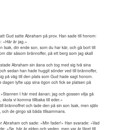
 att Gud satte Abraham på prov. Han sade till honom:
 »Här är jag.»
 Isak, din ende son, som du har kär, och gå bort till
om där såsom brännoffer, på ett berg som jag skall
lastade Abraham sin åsna och tog med sig två sina
 och sedan han hade huggit sönder ved till brännoffer,
ig på väg till den plats som Gud hade sagt honom.
 dagen lyfte upp sina ögon och fick se platsen på
e: »Stannen I här med åsnan; jag och gossen vilja gå
t, skola vi komma tillbaka till eder.»
l brännoffret och lade den på sin son Isak, men själv
, och de gingo så båda tillsammans.
fader Abraham och sade: »Min fader!» Han svarade: »Vad
de: »Se, här är elden och veden, men var är fåret till