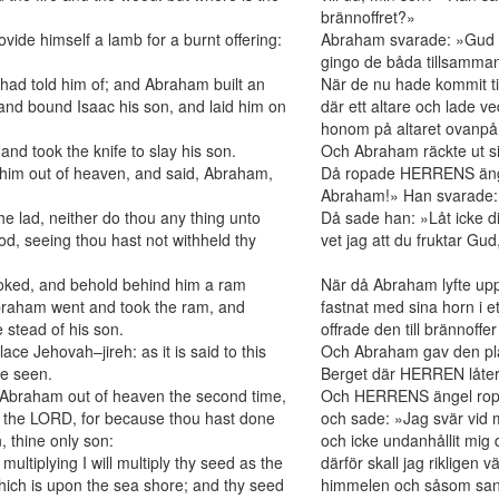
brännoffret?»
ide himself a lamb for a burnt offering:
Abraham svarade: »Gud uts
gingo de båda tillsamma
had told him of; and Abraham built an
När de nu hade kommit t
, and bound Isaac his son, and laid him on
där ett altare och lade 
honom på altaret ovanpå
nd took the knife to slay his son.
Och Abraham räckte ut sin
 him out of heaven, and said, Abraham,
Då ropade HERRENS änge
Abraham!» Han svarade: 
e lad, neither do thou any thing unto
Då sade han: »Låt icke d
od, seeing thou hast not withheld thy
vet jag att du fruktar Gu
ooked, and behold behind him a ram
När då Abraham lyfte upp
Abraham went and took the ram, and
fastnat med sina horn i e
e stead of his son.
offrade den till brännoffer 
ce Jehovah–jireh: as it is said to this
Och Abraham gav den pla
be seen.
Berget där HERREN låter 
 Abraham out of heaven the second time,
Och HERRENS ängel ropad
h the LORD, for because thou hast done
och sade: »Jag svär vid 
, thine only son:
och icke undanhållit mig
 multiplying I will multiply thy seed as the
därför skall jag rikligen 
hich is upon the sea shore; and thy seed
himmelen och såsom sande