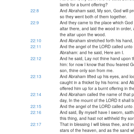
lamb for a burnt offering?
22:8
And Abraham said, My son, God will prov
so they went both of them together.
22:9
And they came to the place which God 
altar there, and laid the wood in order
the altar upon the wood.
22:10
And Abraham stretched forth his hand, a
22:11
And the angel of the LORD called unto
Abraham: and he said, Here am I.
22:12
And he said, Lay not thine hand upon th
him: for now I know that thou fearest G
son, thine only son from me.
22:13
And Abraham lifted up his eyes, and l
caught in a thicket by his horns: and 
offered him up for a burnt offering in th
22:14
And Abraham called the name of that pla
day, In the mount of the LORD it shall 
22:15
And the angel of the LORD called unto
22:16
And said, By myself have I sworn, sait
this thing, and hast not withheld thy son
22:17
That in blessing I will bless thee, and in
stars of the heaven, and as the sand w