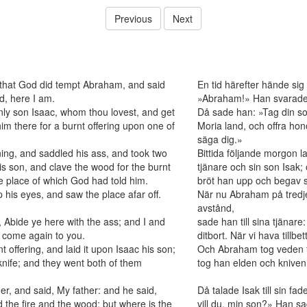
Previous
Next
, that God did tempt Abraham, and said
En tid härefter hände sig
d, here I am.
»Abraham!» Han svarade:
nly son Isaac, whom thou lovest, and get
Då sade han: »Tag din son
him there for a burnt offering upon one of
Moria land, och offra hon
säga dig.»
ing, and saddled his ass, and took two
Bittida följande morgon 
s son, and clave the wood for the burnt
tjänare och sin son Isak;
e place of which God had told him.
bröt han upp och begav s
 his eyes, and saw the place afar off.
När nu Abraham på tredje
avstånd,
Abide ye here with the ass; and I and
sade han till sina tjänar
d come again to you.
ditbort. När vi hava tillbet
offering, and laid it upon Isaac his son;
Och Abraham tog veden til
 knife; and they went both of them
tog han elden och kniven
r, and said, My father: and he said,
Då talade Isak till sin 
 the fire and the wood: but where is the
vill du, min son?» Han sa