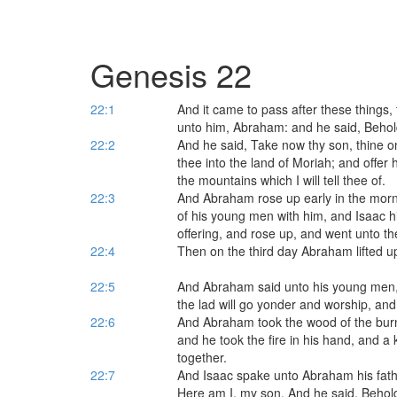
Genesis 22
22:1
And it came to pass after these things
unto him, Abraham: and he said, Behol
22:2
And he said, Take now thy son, thine o
thee into the land of Moriah; and offer 
the mountains which I will tell thee of.
22:3
And Abraham rose up early in the morn
of his young men with him, and Isaac hi
offering, and rose up, and went unto th
22:4
Then on the third day Abraham lifted up
22:5
And Abraham said unto his young men, 
the lad will go yonder and worship, an
22:6
And Abraham took the wood of the burnt 
and he took the fire in his hand, and a
together.
22:7
And Isaac spake unto Abraham his fathe
Here am I, my son. And he said, Behold