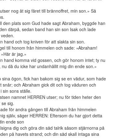
er nog åt sig fåret till brännoffret, min son.» Så
ns.
ill den plats som Gud hade sagt Abraham, byggde han
veden därpå, sedan band han sin son Isak och lade
 veden.
 hand och tog kniven för att slakta sin son.
l till honom från himmelen och sade: »Abraham!
»Här är jag.»
in hand komma vid gossen, och gör honom intet; ty nu
d, nu då du icke har undanhållit mig din ende son.»
 sina ögon, fick han bakom sig se en vädur, som hade
tt snår; och Abraham gick dit och tog väduren och
i sin sons ställe.
tsen namnet HERREN utser; nu för tiden heter den
se sig.
e för andra gången till Abraham från himmelen
mig själv, säger HERREN: Eftersom du har gjort detta
 din ende son
välsigna dig och göra din säd talrik såsom stjärnorna på
n på havets strand; och din säd skall intaga sina