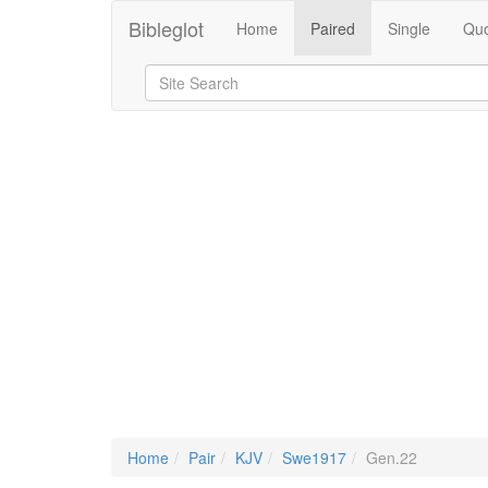
Bibleglot
Home
Paired
Single
Quo
Home
Pair
KJV
Swe1917
Gen.22