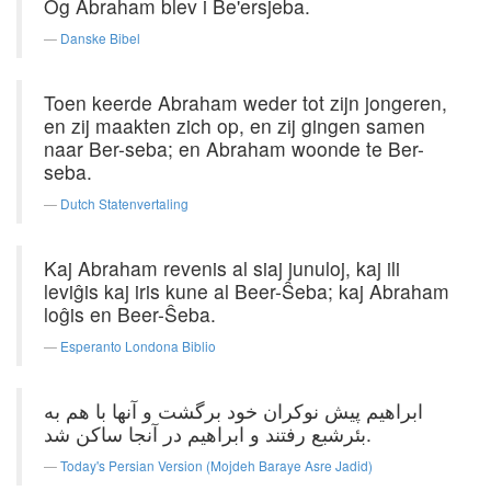
Og Abraham blev i Be'ersjeba.
Danske Bibel
Toen keerde Abraham weder tot zijn jongeren,
en zij maakten zich op, en zij gingen samen
naar Ber-seba; en Abraham woonde te Ber-
seba.
Dutch Statenvertaling
Kaj Abraham revenis al siaj junuloj, kaj ili
leviĝis kaj iris kune al Beer-Ŝeba; kaj Abraham
loĝis en Beer-Ŝeba.
Esperanto Londona Biblio
ابراهیم ‌پیش ‌نوكران ‌خود برگشت ‌و آنها با هم ‌به
‌بئرشبع‌ رفتند و ابراهیم‌ در آنجا ساكن ‌شد.
Today's Persian Version (Mojdeh Baraye Asre Jadid)