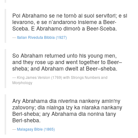
Poi Abrahamo se ne tornò ai suoi servitori; e si
levarono, e se n’andarono insieme a Beer-
Sceba. E Abrahamo dimorò a Beer-Sceba.
Italian Riveduta Bibbia (1927)
So Abraham returned unto his young men,
and they rose up and went together to Beer–
sheba; and Abraham dwelt at Beer–sheba.
King James Version (1769) with Strongs Numbers and
Morphology
Ary Abrahama dia niverina nankeny amin'ny
zatovony; dia niainga izy ka niaraka nankany
Beri-sheba; ary Abrahama dia nonina tany
Beri-sheba.
Malagasy Bible (1865)