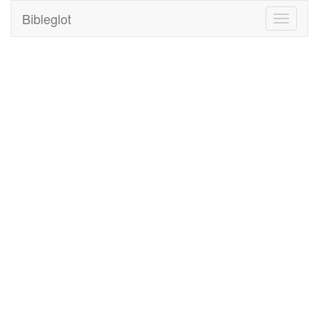
Bibleglot
Toggle
navigati