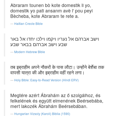
Abraram tounen bò kote domestik li yo,
domestik yo pati ansanm avè l' pou peyi
Bècheba, kote Abraram te rete a.
Haitian Creole Bible
וישב אברהם אל נעריו ויקמו וילכו יחדו אל באר
שבע וישב אברהם בבאר שבע׃
Modern Hebrew Bible
तब इब्राहीम अपने नौकरों के पास लौटा। उन्होंने बेर्शेबा तक
वापसी यात्रा की और इब्राहीम वहीं रहने लगा।
Holy Bible: Easy-to-Read Version (Hindi ERV)
Megtére azért Ábrahám az ő szolgáihoz, és
felkelének és együtt elmenének Beérsebába,
mert lakozék Ábrahám Beérsebában.
Hungarian Vizsoly (Karoli) Biblia (1590)