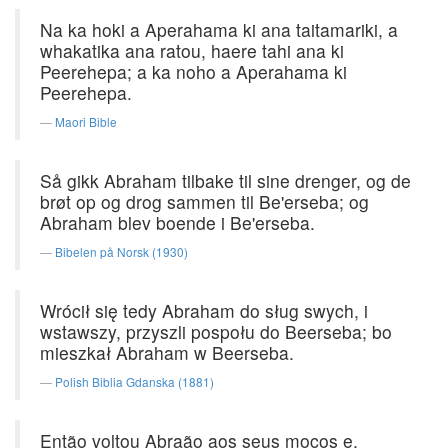
Na ka hoki a Aperahama ki ana taitamariki, a
whakatika ana ratou, haere tahi ana ki
Peerehepa; a ka noho a Aperahama ki
Peerehepa.
Maori Bible
Så gikk Abraham tilbake til sine drenger, og de
brøt op og drog sammen til Be'erseba; og
Abraham blev boende i Be'erseba.
Bibelen på Norsk (1930)
Wrócił się tedy Abraham do sług swych, i
wstawszy, przyszli pospołu do Beerseba; bo
mieszkał Abraham w Beerseba.
Polish Biblia Gdanska (1881)
Então voltou Abraão aos seus moços e,