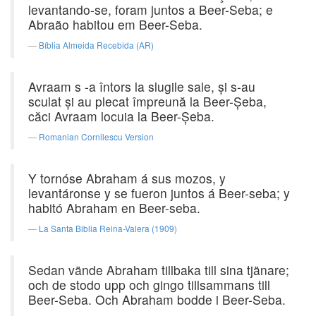
levantando-se, foram juntos a Beer-Seba; e
Abraão habitou em Beer-Seba.
Bíblia Almeida Recebida (AR)
Avraam s -a întors la slugile sale, şi s-au
sculat şi au plecat împreună la Beer-Şeba,
căci Avraam locuia la Beer-Şeba.
Romanian Cornilescu Version
Y tornóse Abraham á sus mozos, y
levantáronse y se fueron juntos á Beer-seba; y
habitó Abraham en Beer-seba.
La Santa Biblia Reina-Valera (1909)
Sedan vände Abraham tillbaka till sina tjänare;
och de stodo upp och gingo tillsammans till
Beer-Seba. Och Abraham bodde i Beer-Seba.