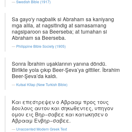
Swedish Bible (1917)
Sa gayo'y nagbalik si Abraham sa kaniyang
mga alila, at nagsitindig at samasamang
nagsiparoon sa Beerseba; at tumahan si
Abraham sa Beerseba.
Philippine Bible Society (1905)
Sonra İbrahim uşaklarının yanına döndü.
Birlikte yola çıkıp Beer-Şeva’ya gittiler. İbrahim
Beer-Şeva’da kaldı.
Kutsal Kitap (New Turkish Bible)
Και επεστρεψεν ο Αβρααμ προς τους
δουλους αυτου και σηκωθεντες, υπηγον
ομου εις Βηρ−σαβεε και κατωκησεν ο
Αβρααμ Ενβηρ−σαβεε.
Unaccented Modern Greek Text