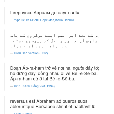
І вернувсь Авраам до слуг своїх.
Українська Біблія. Переклад Івана Огієнка.
اِس کے بعد ابراہیم اپنے نوکروں کے پاس
واپس آیا، اور وہ مل کر بیرسبع لوٹے۔
وہاں ابراہیم آباد رہا۔
Urdu Geo Version (UGV)
Ðoạn Áp-ra-ham trở về nơi hai người đầy tớ;
họ đứng dậy, đồng nhau đi về Bê -e-Sê-ba.
Áp-ra-ham cứ ở tại Bê -e-Sê-ba.
Kinh Thánh Tiếng Việt (1934)
reversus est Abraham ad pueros suos
abieruntque Bersabee simul et habitavit ibi
Latin Vulgate