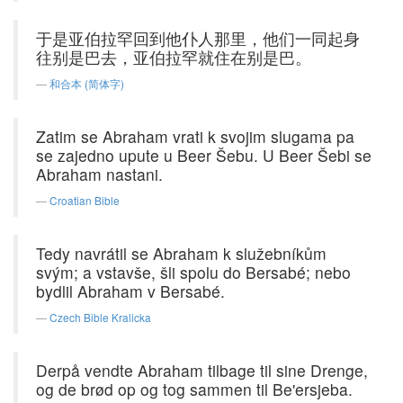
于是亚伯拉罕回到他仆人那里，他们一同起身
往别是巴去，亚伯拉罕就住在别是巴。
和合本 (简体字)
Zatim se Abraham vrati k svojim slugama pa
se zajedno upute u Beer Šebu. U Beer Šebi se
Abraham nastani.
Croatian Bible
Tedy navrátil se Abraham k služebníkům
svým; a vstavše, šli spolu do Bersabé; nebo
bydlil Abraham v Bersabé.
Czech Bible Kralicka
Derpå vendte Abraham tilbage til sine Drenge,
og de brød op og tog sammen til Be'ersjeba.