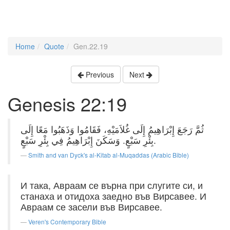
Home
Quote
Gen.22.19
Previous
Next
Genesis 22:19
ثُمَّ رَجَعَ إِبْرَاهِيمُ إِلَى غُلاَمَيْهِ، فَقَامُوا وَذَهَبُوا مَعًا إِلَى
بِئْرِ سَبْعٍ. وَسَكَنَ إِبْرَاهِيمُ فِي بِئْرِ سَبْعٍ.
Smith and van Dyck's al-Kitab al-Muqaddas (Arabic Bible)
И така, Авраам се върна при слугите си, и
станаха и отидоха заедно във Вирсавее. И
Авраам се засели във Вирсавее.
Veren's Contemporary Bible