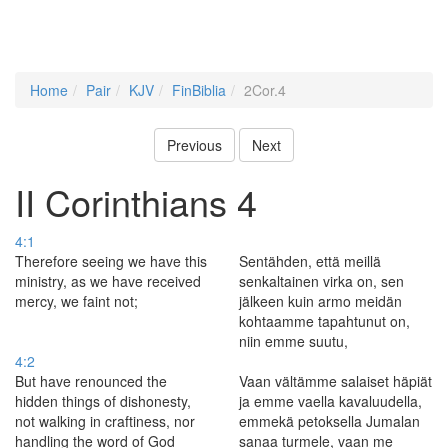
Home
Pair
KJV
FinBiblia
2Cor.4
Previous
Next
II Corinthians 4
4:1
Therefore seeing we have this
Sentähden, että meillä
ministry, as we have received
senkaltainen virka on, sen
mercy, we faint not;
jälkeen kuin armo meidän
kohtaamme tapahtunut on,
niin emme suutu,
4:2
But have renounced the
Vaan vältämme salaiset häpiät
hidden things of dishonesty,
ja emme vaella kavaluudella,
not walking in craftiness, nor
emmekä petoksella Jumalan
handling the word of God
sanaa turmele, vaan me