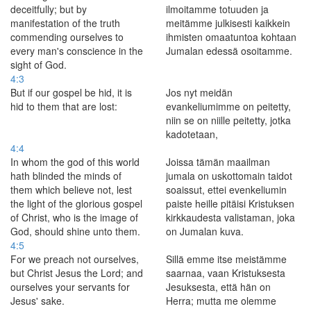
deceitfully; but by
ilmoitamme totuuden ja
manifestation of the truth
meitämme julkisesti kaikkein
commending ourselves to
ihmisten omaatuntoa kohtaan
every man's conscience in the
Jumalan edessä osoitamme.
sight of God.
4:3
But if our gospel be hid, it is
Jos nyt meidän
hid to them that are lost:
evankeliumimme on peitetty,
niin se on niille peitetty, jotka
kadotetaan,
4:4
In whom the god of this world
Joissa tämän maailman
hath blinded the minds of
jumala on uskottomain taidot
them which believe not, lest
soaissut, ettei evenkeliumin
the light of the glorious gospel
paiste heille pitäisi Kristuksen
of Christ, who is the image of
kirkkaudesta valistaman, joka
God, should shine unto them.
on Jumalan kuva.
4:5
For we preach not ourselves,
Sillä emme itse meistämme
but Christ Jesus the Lord; and
saarnaa, vaan Kristuksesta
ourselves your servants for
Jesuksesta, että hän on
Jesus' sake.
Herra; mutta me olemme