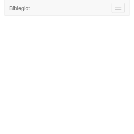
Bibleglot
Toggle
navigati