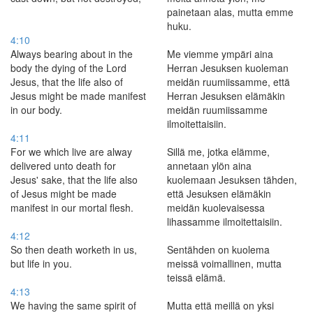
painetaan alas, mutta emme
huku.
4:10
Always bearing about in the
Me viemme ympäri aina
body the dying of the Lord
Herran Jesuksen kuoleman
Jesus, that the life also of
meidän ruumiissamme, että
Jesus might be made manifest
Herran Jesuksen elämäkin
in our body.
meidän ruumiissamme
ilmoitettaisiin.
4:11
For we which live are alway
Sillä me, jotka elämme,
delivered unto death for
annetaan ylön aina
Jesus' sake, that the life also
kuolemaan Jesuksen tähden,
of Jesus might be made
että Jesuksen elämäkin
manifest in our mortal flesh.
meidän kuolevaisessa
lihassamme ilmoitettaisiin.
4:12
So then death worketh in us,
Sentähden on kuolema
but life in you.
meissä voimallinen, mutta
teissä elämä.
4:13
We having the same spirit of
Mutta että meillä on yksi