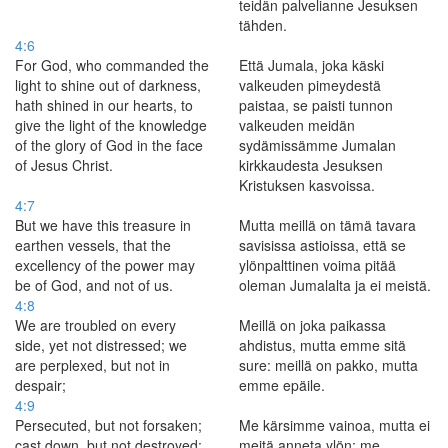
teidän palvelianne Jesuksen
tähden.
4:6
For God, who commanded the
Että Jumala, joka käski
light to shine out of darkness,
valkeuden pimeydestä
hath shined in our hearts, to
paistaa, se paisti tunnon
give the light of the knowledge
valkeuden meidän
of the glory of God in the face
sydämissämme Jumalan
of Jesus Christ.
kirkkaudesta Jesuksen
Kristuksen kasvoissa.
4:7
But we have this treasure in
Mutta meillä on tämä tavara
earthen vessels, that the
savisissa astioissa, että se
excellency of the power may
ylönpalttinen voima pitää
be of God, and not of us.
oleman Jumalalta ja ei meistä.
4:8
We are troubled on every
Meillä on joka paikassa
side, yet not distressed; we
ahdistus, mutta emme sitä
are perplexed, but not in
sure: meillä on pakko, mutta
despair;
emme epäile.
4:9
Persecuted, but not forsaken;
Me kärsimme vainoa, mutta ei
cast down, but not destroyed;
meitä anneta ylön; me