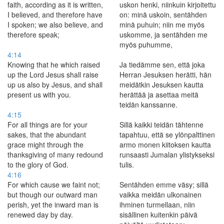
faith, according as it is written,
uskon henki, niinkuin kirjoitettu
I believed, and therefore have
on: minä uskoin, sentähden
I spoken; we also believe, and
minä puhuin; niin me myös
therefore speak;
uskomme, ja sentähden me
myös puhumme,
4:14
Knowing that he which raised
Ja tiedämme sen, että joka
up the Lord Jesus shall raise
Herran Jesuksen herätti, hän
up us also by Jesus, and shall
meidätkin Jesuksen kautta
present us with you.
herättää ja asettaa meitä
teidän kanssanne.
4:15
For all things are for your
Sillä kaikki teidän tähtenne
sakes, that the abundant
tapahtuu, että se ylönpalttinen
grace might through the
armo monen kiitoksen kautta
thanksgiving of many redound
runsaasti Jumalan ylistykseksi
to the glory of God.
tulis.
4:16
For which cause we faint not;
Sentähden emme väsy; sillä
but though our outward man
vaikka meidän ulkonainen
perish, yet the inward man is
ihminen turmellaan, niin
renewed day by day.
sisällinen kuitenkin päivä