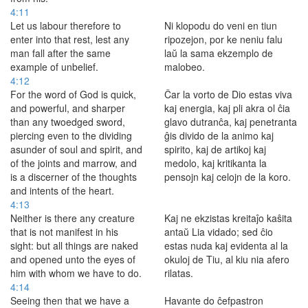
4:11
Let us labour therefore to
Ni klopodu do veni en tiun
enter into that rest, lest any
ripozejon, por ke neniu falu
man fall after the same
laŭ la sama ekzemplo de
example of unbelief.
malobeo.
4:12
For the word of God is quick,
Ĉar la vorto de Dio estas viva
and powerful, and sharper
kaj energia, kaj pli akra ol ĉia
than any twoedged sword,
glavo dutranĉa, kaj penetranta
piercing even to the dividing
ĝis divido de la animo kaj
asunder of soul and spirit, and
spirito, kaj de artikoj kaj
of the joints and marrow, and
medolo, kaj kritikanta la
is a discerner of the thoughts
pensojn kaj celojn de la koro.
and intents of the heart.
4:13
Neither is there any creature
Kaj ne ekzistas kreitaĵo kaŝita
that is not manifest in his
antaŭ Lia vidado; sed ĉio
sight: but all things are naked
estas nuda kaj evidenta al la
and opened unto the eyes of
okuloj de Tiu, al kiu nia afero
him with whom we have to do.
rilatas.
4:14
Seeing then that we have a
Havante do ĉefpastron