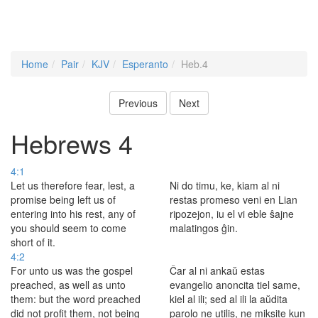
Home
Pair
KJV
Esperanto
Heb.4
Previous
Next
Hebrews 4
4:1
Let us therefore fear, lest, a
Ni do timu, ke, kiam al ni
promise being left us of
restas promeso veni en Lian
entering into his rest, any of
ripozejon, iu el vi eble ŝajne
you should seem to come
malatingos ĝin.
short of it.
4:2
For unto us was the gospel
Ĉar al ni ankaŭ estas
preached, as well as unto
evangelio anoncita tiel same,
them: but the word preached
kiel al ili; sed al ili la aŭdita
did not profit them, not being
parolo ne utilis, ne miksite kun