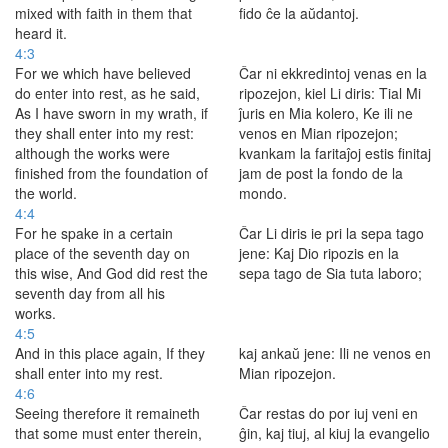
mixed with faith in them that
fido ĉe la aŭdantoj.
heard it.
4:3
For we which have believed
Ĉar ni ekkredintoj venas en la
do enter into rest, as he said,
ripozejon, kiel Li diris: Tial Mi
As I have sworn in my wrath, if
ĵuris en Mia kolero, Ke ili ne
they shall enter into my rest:
venos en Mian ripozejon;
although the works were
kvankam la faritaĵoj estis finitaj
finished from the foundation of
jam de post la fondo de la
the world.
mondo.
4:4
For he spake in a certain
Ĉar Li diris ie pri la sepa tago
place of the seventh day on
jene: Kaj Dio ripozis en la
this wise, And God did rest the
sepa tago de Sia tuta laboro;
seventh day from all his
works.
4:5
And in this place again, If they
kaj ankaŭ jene: Ili ne venos en
shall enter into my rest.
Mian ripozejon.
4:6
Seeing therefore it remaineth
Ĉar restas do por iuj veni en
that some must enter therein,
ĝin, kaj tiuj, al kiuj la evangelio