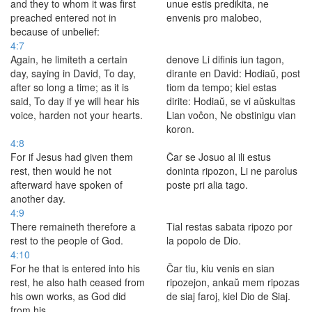
and they to whom it was first
unue estis predikita, ne
preached entered not in
envenis pro malobeo,
because of unbelief:
4:7
Again, he limiteth a certain
denove Li difinis iun tagon,
day, saying in David, To day,
dirante en David: Hodiaŭ, post
after so long a time; as it is
tiom da tempo; kiel estas
said, To day if ye will hear his
dirite: Hodiaŭ, se vi aŭskultas
voice, harden not your hearts.
Lian voĉon, Ne obstinigu vian
koron.
4:8
For if Jesus had given them
Ĉar se Josuo al ili estus
rest, then would he not
doninta ripozon, Li ne parolus
afterward have spoken of
poste pri alia tago.
another day.
4:9
There remaineth therefore a
Tial restas sabata ripozo por
rest to the people of God.
la popolo de Dio.
4:10
For he that is entered into his
Ĉar tiu, kiu venis en sian
rest, he also hath ceased from
ripozejon, ankaŭ mem ripozas
his own works, as God did
de siaj faroj, kiel Dio de Siaj.
from his.