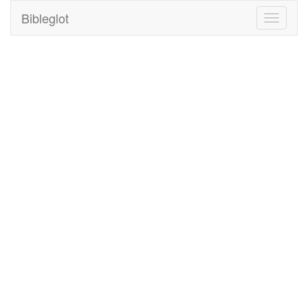
Bibleglot
Toggle
navigati